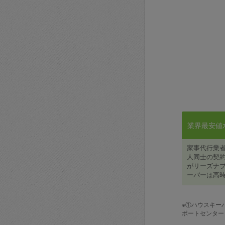
業界最安値水準
家事代行業
人同士の契約
がリーズナブ
ーパーは高時
※①ハウスキー
ポートセンター