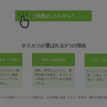
タスカジが選ばれる3つの理由
 1,500円~
豊富な業務範囲
安心・安
者を介さない個
掃除、料理はもちろん、整
レビューによ
なので､価格
理収納や洗濯も、オプショ
化」に加え､3
ル｡ハウスキ
ン料金ナシでまとめて依頼
安心・安全！
給に｡
できる。
パーの3段階スクリーニング(身分証・ビザ確認､面接､テスト)､②最大一億円の損害保