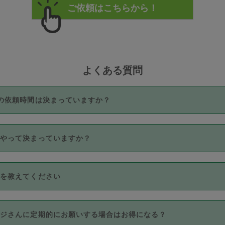
よくある質問
の依頼時間は決まっていますか？
つき3時間固定です。3時間を超えて依頼したい場合は、延長機能
うやって決まっていますか？
をご利用いただくには、タスカジさんに事前に相談し、合意の上事
。なお、3時間を下回っても、値引き等はございません。
価格帯の中からタスカジさん自身が価格を選んで設定しています。
法を教えてください
さんの価格設定には最初は制限があり、レビュー件数、レビューの
定可能な最高額が上がっていく仕組みになっています。
クレジットカード（Visa／Master／JCB／AMERICAN EXPRESS
カジさんに定期的にお願いする場合はお得になる？
のみとなります。