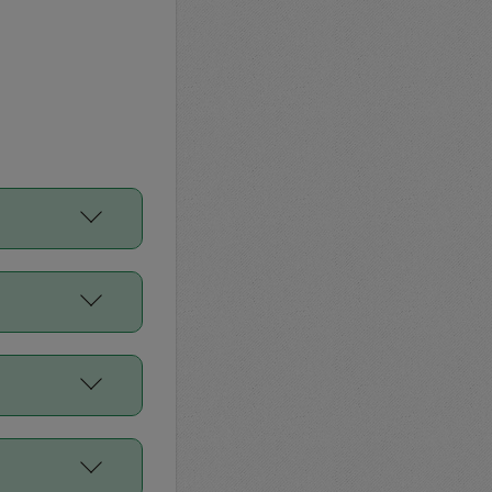
をご利用くださ
前申請すること
平均値、などで
／Diners