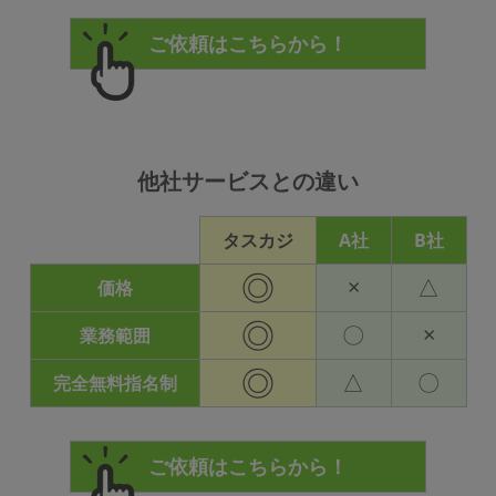
他社サービスとの違い
タスカジ
A社
B社
◎
×
△
価格
◎
〇
×
業務範囲
◎
△
〇
完全無料指名制