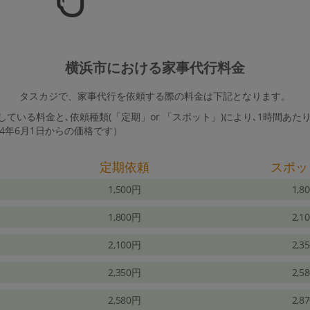
横浜市における家事代行料金
タスカジで、家事代行を依頼する際の料金は下記となります。
ている料金と､依頼種類(「定期」or 「スポット」)により､1時間あた
24年6月1日からの価格です）
定期依頼
スポッ
1,500円
1,8
1,800円
2,1
2,100円
2,3
2,350円
2,5
2,580円
2,8