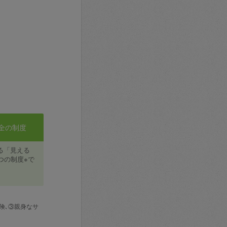
全の制度
る「見える
つの制度※で
険､③親身なサ