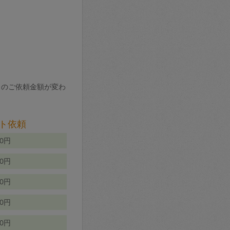
りのご依頼金額が変わ
ト依頼
00円
00円
50円
80円
70円