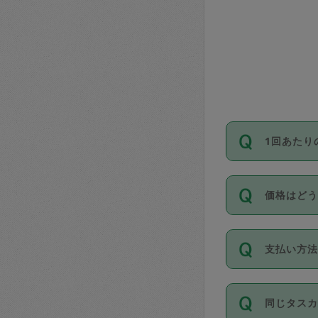
1回あたり
依頼1回に
価格はど
い。機能
が必要です
11種類の
支払い方
タスカジ
除々に設
お支払方法は
同じタス
Club）