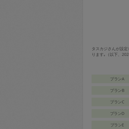
タスカジさんが設定し
ります｡（以下、20
プランA
プランB
プランC
プランD
プランE