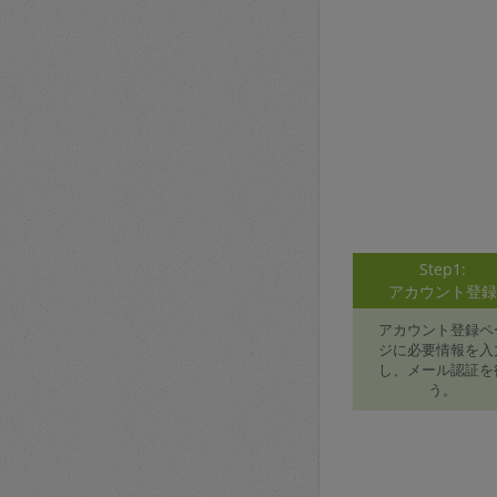
Step1:
アカウント登
アカウント登録ペ
ジに必要情報を入
し、メール認証を
う。