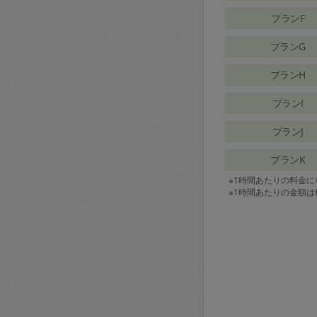
プランF
プランG
プランH
プランI
プランJ
プランK
※1時間あたりの料金
※1時間あたりの金額