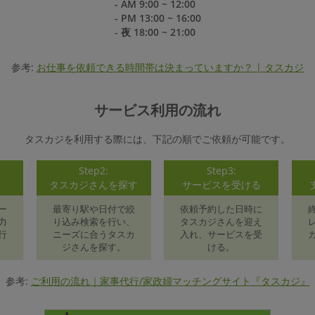
- AM 9:00 ~ 12:00
- PM 13:00 ~ 16:00
- 夜 18:00 ~ 21:00
参考:
お仕事を依頼できる時間帯は決まっていますか？ | タスカジ
サービス利用の流れ
タスカジを利用する際には、下記の順でご依頼が可能です。
Step2:
Step3:
録
タスカジさんを探す
サービスを受ける
ー
最寄り駅や日付で絞
依頼予約した日時に
力
り込み検索を行い、
タスカジさんを迎え
行
ニーズに合うタスカ
入れ、サービスを受
ジさんを探す。
ける。
参考:
ご利用の流れ｜家事代行/家政婦マッチングサイト『タスカジ』