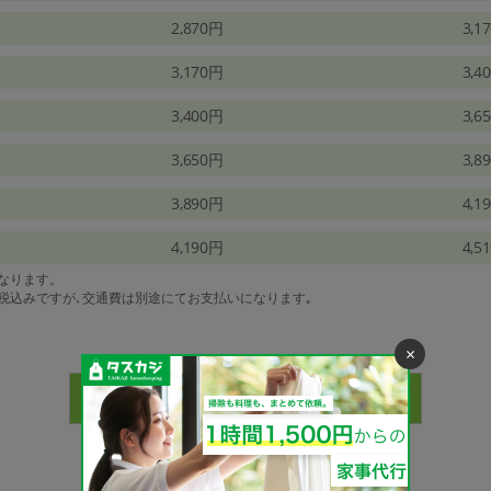
2,870円
3,1
3,170円
3,4
3,400円
3,6
3,650円
3,8
3,890円
4,1
4,190円
4,5
になります。
は税込みですが､交通費は別途にてお支払いになります｡
×