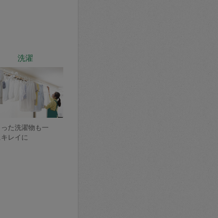
洗濯
まった洗濯物も一
にキレイに