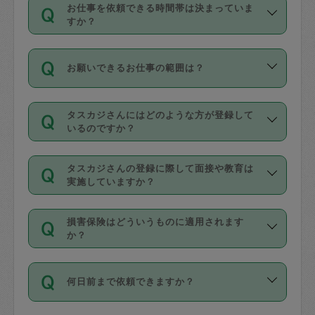
す。
丈夫です。
お仕事を依頼できる時間帯は決まっていま
料金のご請求と合わせてお支払いとなり
定期の最低利用回数は設けていない代わ
デビットカード・プリペイドカード（Vプ
すか？
ます。交通費の金額は「依頼の詳細」に
りに、一定数を超えたキャンセルは有償
リカ、au WALLETなど）
は支払にはご利
時間帯は3種類あります。いずれも１回あ
自動計算で表示されます。
でキャンセルすることが出来ます。
用いただけませんのでご注意ください。
お願いできるお仕事の範囲は？
たり３時間です。
銀行振込や現金払いも対応していませ
（例：毎週定期の場合は３回以上のキャ
ん。
掃除、整理収納、洗濯、買い物、料理、
・ＡＭ ９時～１２時
ンセルが有償（1200円、隔週定期の場合
なお、タスカジさんの交通費も、依頼料
タスカジさんにはどのような方が登録して
作り置きです。タスカジさんによってで
・ＰＭ １３時～１６時
いるのですか？
は２回以上のキャンセルが有償（1200
金のご請求と合わせてお支払いとなりま
きる仕事の範囲が異なりますので、依頼
・夜 １８時～２１時
円））
す。交通費の金額は「依頼の詳細」に自
主婦として長年の家事経験をお持ちの
する前にタスカジさんのプロフィールで
動計算で表示されます。
タスカジさんの登録に際して面接や教育は
方、栄養士・調理師といった資格者で保
確認してください。
開始時間を２時間前後変更することが可
実施していますか？
育園や学校の給食やレストランで料理関
基本的に、高所での作業や危険作業、屋
能です。依頼送信後、個別にタスカジさ
応募の際に、各自事務局との面接と説明
係の専門職に従事されていた方、日本で
外での作業は対象外です。
んにメッセージを送り調整してくださ
損害保険はどういうものに適用されます
を行っています。その後、身分証明書の
すでにハウスキーパーや英語の先生とし
か？
い。ただし、２時間を越えての調整はで
写真提出をしていただいています。外国
てお仕事をしているフィリピン出身の
きません。
依頼者とタスカジさんとの間でタスカジ
人の場合は在留カードで労働許可状況を
方、海外からの留学生、家事が好きな会
万が一、依頼した時間帯と作業時間が１
何日前まで依頼できますか？
を通して成立した作業時間内での作業に
確認しています。タスカジさんトレーニ
社員など様々なバックグラウンドの方が
時間も被らない場合、損害保険の対象外
適用されます。作業範囲は、掃除、洗
ング動画を使ったセルフトレーニングの
登録しています。
となりますので、ご注意ください。