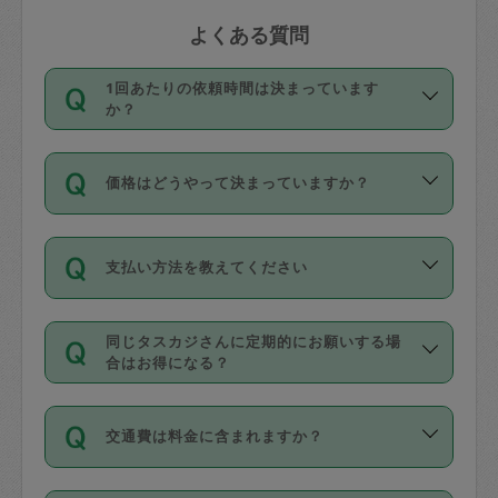
よくある質問
1回あたりの依頼時間は決まっています
か？
依頼1回につき3時間固定です。3時間を
価格はどうやって決まっていますか？
超えて依頼したい場合は、延長機能をご
利用ください。機能をご利用いただくに
11種類の価格帯の中からタスカジさん自
は、タスカジさんに事前に相談し、合意
支払い方法を教えてください
身が価格を選んで設定しています。
の上事前申請することが必要です。な
タスカジさんの価格設定には最初は制限
お、3時間を下回っても、値引き等はござ
お支払方法はクレジットカード（Visa／
があり、レビュー件数、レビューの平均
いません。
同じタスカジさんに定期的にお願いする場
Master／JCB／AMERICAN EXPRESS／
値、などで除々に設定可能な最高額が上
合はお得になる？
Diners Club）のみとなります。
がっていく仕組みになっています。
依頼には「スポット」と「定期（毎週｜
カード情報のご登録は、依頼リクエスト
交通費は料金に含まれますか？
隔週）」があり、「定期」の依頼は「ス
を行う際にご入力ください。プロフィー
ポット」よりお得な料金でご利用できま
ル登録時にはご入力いただかなくても大
交通費は依頼料金とは別途発生し、依頼