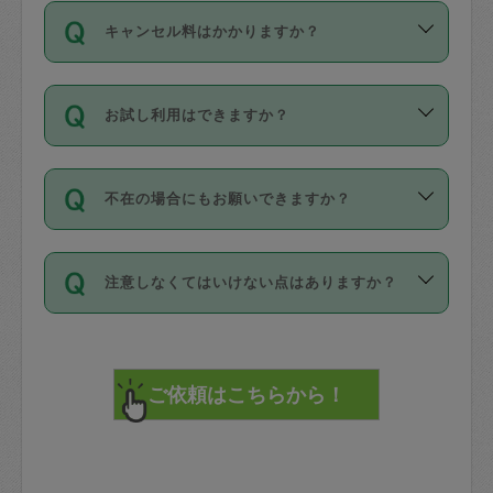
ご依頼は、現在を起点に3日後（72時間
濯、料理、作り置き、整理収納、買い物
のち、タスカジモニター宅にて３時間の
また外国人の方は英語しか話せない方、
キャンセル料はかかりますか？
以降）の日時から受付可能となっていま
です。作業中に物を壊したり、人にけが
現場トライアルを受け、合格したタスカ
日本語も話せる方など様々です。
す。
をさせたりした場合が対象で、補償金額
ジさんが活動されています。
キャンセル料には、以下の2種類がありま
ただし、72時間を切った直前の日程では
は対物1000万円、対人1億円が上限で
バックグラウンドや得意分野はプロフィ
お試し利用はできますか？
す。
タスカジさんへ「募集」をかけることが
す。
※テストセンターの講評は１件目のレビュ
ールに記載していますので、各自の得意
可能です。
ーとして記載されていますので依頼の際
分野を見極めて、目的に合わせてお仕事
「お試し利用」というメニューはありま
万が一損害が発生した場合は、その場の
に参考にしてください。
を依頼してください。
不在の場合にもお願いできますか？
せんが、「一回のみ」依頼を活用するこ
1. 直前キャンセル（定期、スポット契約
写真を撮り、
参考
：
【詳細】タスカジさんの登録に際
とによって、気に入ったタスカジさんを
共通）
タスカジサポートセンターまでご連絡く
して面接や教育は実施していますか？
不在の場合の作業はタスカジさんの同意
見つけることができます。
・タスカジさんのお仕事開始予定時間前
ださい。
注意しなくてはいけない点はありますか？
が必要です。数回の依頼ののち、タスカ
72時間を超える※と、以下のキャンセル
詳細FAQ：
損害賠償保険について教えて
ジさんと依頼者の間で十分な信頼関係が
まず、条件の合う気になるタスカジさ
料が発生します。
ください。
貴重品は紛失の際トラブルの元となるの
できたのち、タスカジさんに依頼してみ
ん、２・３人に「スポット」依頼をして
で、必ず鍵のかかるロッカーや金庫に入
てください。
みてください。
直前キャンセル料：
れて依頼者の責任の元管理するよう心掛
不在時に部屋に入るためにタスカジさん
その後、一番気に入ったタスカジさんに
72時間前〜24時間前＝依頼料金の50%
けてください。
に鍵を預ける必要がありますが、タスカ
「定期（毎週・隔週）」依頼をしてくだ
24時間前～1時間前＝依頼金額の100%
※パスポート、クレジットカード、銀行カ
ジさんが紛失した鍵によって二次的な損
さい。
1時間前〜実施時間＝依頼金額の100%＋
ード、5千円以上のアクセサリー、500円
害（たとえば、第三者の侵入など）が起
交通費全額