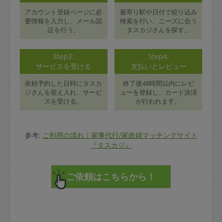
アカウント登録ページに必
最寄り駅や日付で絞り込み
要情報を入力し、メール認
検索を行い、ニーズに合う
証を行う。
タスカジさんを探す。
Step3:
Step4:
サービスを受ける
支払いとレビュー
依頼予約した日時にタスカ
終了後48時間以内にレビ
ジさんを迎え入れ、サービ
ューを登録し、カード決済
スを受ける。
が行われます。
参考:
ご利用の流れ｜家事代行/家政婦マッチングサイト
『タスカジ』