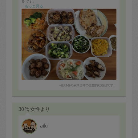
さです。
今回は和食系も多く作っていただき、味のバリエーショ
もっと見る
ンの広さに感動です。
•油淋鶏
•豚バラとさつまいもの塩麹蒸し煮
•シーフードマリネ
•エビチリ
•かぼちゃとチーズのサラダ
•れんこんハンバーグ
•肉団子
•鶏肉と根菜野菜の甘酢あえ
•小松菜の和物
•ブロッコリーの塩麹和え
•えのきの肉巻き
※依頼者の依頼当時の主観的な感想です。
30代 女性より
aiki