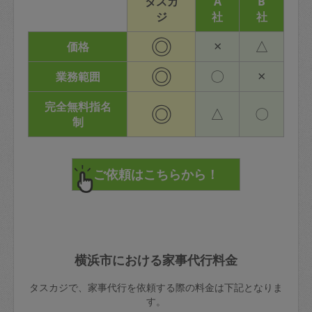
タスカ
A
B
ジ
社
社
◎
×
△
価格
◎
〇
×
業務範囲
完全無料指名
◎
△
〇
制
横浜市における家事代行料金
タスカジで、家事代行を依頼する際の料金は下記となりま
す。