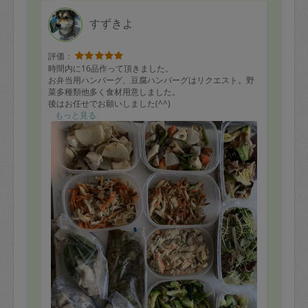
すずきよ
評価：
時間内に16品作って頂きました。
お弁当用ハンバーグ、豆腐ハンバーグはリクエスト。野
菜多種類他多く食材用意しました。
後はお任せでお願いしました(^^)
どれもみな見た目も食欲そそります。
もっと見る
糸寒天を使ったスープまでも作って頂きました。
粗挽き肉入りスペイン風オムレツは、お昼に少し食べま
したが薄味でも美味しくて満足満足(^.^)
是非またお願いしたいです♪♪