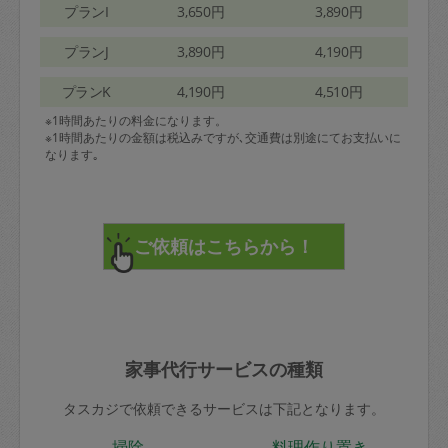
プランI
3,650円
3,890円
プランJ
3,890円
4,190円
プランK
4,190円
4,510円
※1時間あたりの料金になります。
※1時間あたりの金額は税込みですが､交通費は別途にてお支払いに
なります｡
家事代行サービスの種類
タスカジで依頼できるサービスは下記となります。
掃除
料理作り置き