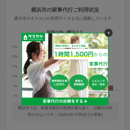
玉、など
きた場合は損害保険の対象外となるので
依頼者不在による当日キャンセル＝依頼
横浜市の家事代行ご利用状況
ご注意ください。
金額の100%＋交通費全額
横浜市のタスカジの利用データを元に掲載しています。
あわせてこちらも参照ください
：
初めて
利用します。注意しなくてはいけない点
※例：依頼日時／土曜日午前9時開始の場
利用の多い曜日は？
×
はありますか？
合、水曜日午前9時以降はキャンセル料が
発生
25%
水曜日9時〜金曜日9時まで＝依頼料金の
20%
50%
15%
金曜日9時～土曜日8時まで＝依頼金額の
100%
10%
土曜日8時〜実施時間＝依頼金額の100%
5%
＋交通費全額
月
火
水
木
金
土
日
0%
依頼者不在による当日キャンセル＝依頼
金額の100%＋交通費全額
横浜市では、毎週木曜日の利用が最も多く、日曜日の利
用が少ないです。(2026/08/10 時点での更新)
2. 定期契約キャンセル（定期契約のみ）