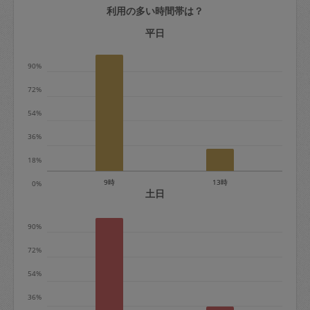
利用の多い時間帯は？
定期契約をキャンセルする場合、毎週定
期は月2回まで隔週定期は月1回までキャ
平日
ンセル料は発生しません。それ以上はキ
90%
ャンセル料が発生します。
72%
定期契約キャンセル料：
54%
・1回につき1,200円※
36%
・詳細ルールは、
こちら
を参照くださ
い。
18%
9時
13時
0%
※キャンセル料金の設定について：
土日
定期依頼1回（3時間）の金額とスポット
90%
1回（3時間）依頼した場合の金額の差額
相当で料金設定されています。
72%
54%
36%