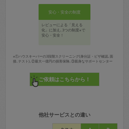
安心・安全の制度
レビューによる「見える
化」に加え､3つの制度※で
安心・安全！
※①ハウスキーパーの3段階スクリーニング(身分証・ビザ確認､面
接､テスト)､②最大一億円の損害保険､③親身なサポートセンター
他社サービスとの違い