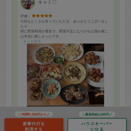
キャミ♡
評価：
今回もたくさん作っていただき、ありがとうございまし
た☺️
特に野菜料理が豊富で、野菜不足になりがちな我が家に
は本当に嬉しかったです。
この量なのに全部味付けが違っていて、毎回すごいなぁ
もっと見る
と感動しています😭
主人の好きな豚カツ、息子の好きなオムレツ、私の好き
なポタージュと、家族みんなが喜んでいます。どれも本
当に美味しくて、食卓がとても楽しくなりました🥰
洗い物までしていただきありがたいです。
また次回もよろしくお願いします！
＼1時間1,500円から／
＼最高時給3,000円／
家事代行を
ハウスキーパー
利用する
になる