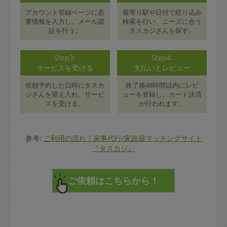
アカウント登録ページに必
最寄り駅や日付で絞り込み
要情報を入力し、メール認
検索を行い、ニーズに合う
証を行う。
タスカジさんを探す。
Step3:
Step4:
サービスを受ける
支払いとレビュー
依頼予約した日時にタスカ
終了後48時間以内にレビ
ジさんを迎え入れ、サービ
ューを登録し、カード決済
スを受ける。
が行われます。
参考:
ご利用の流れ｜家事代行/家政婦マッチングサイト
『タスカジ』