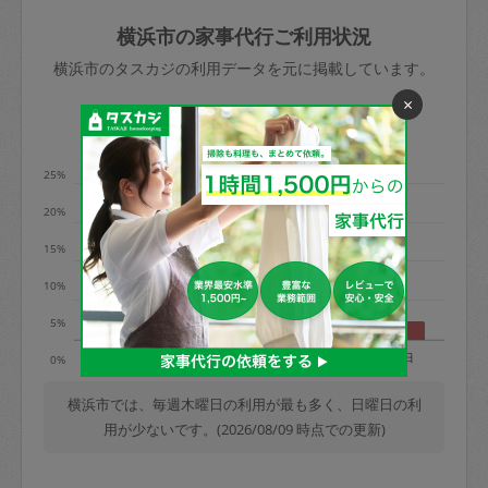
玉、など
きた場合は損害保険の対象外となるので
依頼者不在による当日キャンセル＝依頼
横浜市の家事代行ご利用状況
ご注意ください。
金額の100%＋交通費全額
横浜市のタスカジの利用データを元に掲載しています。
あわせてこちらも参照ください
：
初めて
×
利用します。注意しなくてはいけない点
※例：依頼日時／土曜日午前9時開始の場
利用の多い曜日は？
はありますか？
合、水曜日午前9時以降はキャンセル料が
発生
25%
水曜日9時〜金曜日9時まで＝依頼料金の
20%
50%
15%
金曜日9時～土曜日8時まで＝依頼金額の
100%
10%
土曜日8時〜実施時間＝依頼金額の100%
5%
＋交通費全額
月
火
水
木
金
土
日
0%
依頼者不在による当日キャンセル＝依頼
金額の100%＋交通費全額
横浜市では、毎週木曜日の利用が最も多く、日曜日の利
用が少ないです。(2026/08/09 時点での更新)
2. 定期契約キャンセル（定期契約のみ）