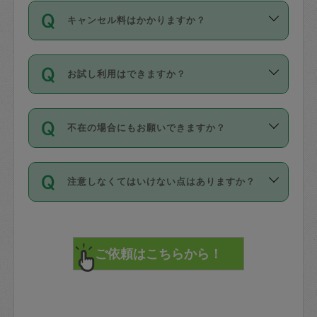
ご依頼は、現在を起点に3日後（72時間
濯、料理、作り置き、整理収納、買い物
のち、タスカジモニター宅にて３時間の
また外国人の方は英語しか話せない方、
キャンセル料はかかりますか？
以降）の日時から受付可能となっていま
です。作業中に物を壊したり、人にけが
現場トライアルを受け、合格したタスカ
日本語も話せる方など様々です。
す。
をさせたりした場合が対象で、補償金額
ジさんが活動されています。
キャンセル料には、以下の2種類がありま
ただし、72時間を切った直前の日程では
は対物1000万円、対人1億円が上限で
バックグラウンドや得意分野はプロフィ
お試し利用はできますか？
す。
タスカジさんへ「募集」をかけることが
す。
※テストセンターの講評は１件目のレビュ
ールに記載していますので、各自の得意
可能です。
ーとして記載されていますので依頼の際
分野を見極めて、目的に合わせてお仕事
「お試し利用」というメニューはありま
万が一損害が発生した場合は、その場の
に参考にしてください。
を依頼してください。
不在の場合にもお願いできますか？
せんが、「一回のみ」依頼を活用するこ
1. 直前キャンセル（定期、スポット契約
写真を撮り、
参考
：
【詳細】タスカジさんの登録に際
とによって、気に入ったタスカジさんを
共通）
タスカジサポートセンターまでご連絡く
して面接や教育は実施していますか？
不在の場合の作業はタスカジさんの同意
見つけることができます。
・タスカジさんのお仕事開始予定時間前
ださい。
注意しなくてはいけない点はありますか？
が必要です。数回の依頼ののち、タスカ
72時間を超える※と、以下のキャンセル
詳細FAQ：
損害賠償保険について教えて
ジさんと依頼者の間で十分な信頼関係が
まず、条件の合う気になるタスカジさ
料が発生します。
ください。
貴重品は紛失の際トラブルの元となるの
できたのち、タスカジさんに依頼してみ
ん、２・３人に「スポット」依頼をして
で、必ず鍵のかかるロッカーや金庫に入
てください。
みてください。
直前キャンセル料：
れて依頼者の責任の元管理するよう心掛
不在時に部屋に入るためにタスカジさん
その後、一番気に入ったタスカジさんに
72時間前〜24時間前＝依頼料金の50%
けてください。
に鍵を預ける必要がありますが、タスカ
「定期（毎週・隔週）」依頼をしてくだ
24時間前～1時間前＝依頼金額の100%
※パスポート、クレジットカード、銀行カ
ジさんが紛失した鍵によって二次的な損
さい。
1時間前〜実施時間＝依頼金額の100%＋
ード、5千円以上のアクセサリー、500円
害（たとえば、第三者の侵入など）が起
交通費全額