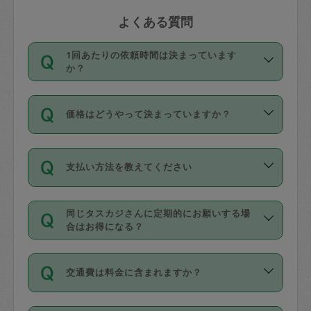
よくある質問
1回あたりの依頼時間は決まっています
か？
依頼1回につき3時間固定です。3時間を
価格はどうやって決まっていますか？
超えて依頼したい場合は、延長機能をご
利用ください。機能をご利用いただくに
11種類の価格帯の中からタスカジさん自
は、タスカジさんに事前に相談し、合意
支払い方法を教えてください
身が価格を選んで設定しています。
の上事前申請することが必要です。な
タスカジさんの価格設定には最初は制限
お、3時間を下回っても、値引き等はござ
お支払方法はクレジットカード（Visa／
があり、レビュー件数、レビューの平均
いません。
同じタスカジさんに定期的にお願いする場
Master／JCB／AMERICAN EXPRESS／
値、などで除々に設定可能な最高額が上
合はお得になる？
Diners Club）のみとなります。
がっていく仕組みになっています。
依頼には「スポット」と「定期（毎週｜
カード情報のご登録は、依頼リクエスト
交通費は料金に含まれますか？
隔週）」があり、「定期」の依頼は「ス
を行う際にご入力ください。プロフィー
ポット」よりお得な料金でご利用できま
ル登録時にはご入力いただかなくても大
交通費は依頼料金とは別途発生し、依頼