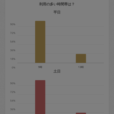
利用の多い時間帯は？
定期契約をキャンセルする場合、毎週定
期は月2回まで隔週定期は月1回までキャ
平日
ンセル料は発生しません。それ以上はキ
90%
ャンセル料が発生します。
72%
定期契約キャンセル料：
54%
・1回につき1,200円※
36%
・詳細ルールは、
こちら
を参照くださ
い。
18%
9時
13時
0%
※キャンセル料金の設定について：
土日
定期依頼1回（3時間）の金額とスポット
90%
1回（3時間）依頼した場合の金額の差額
相当で料金設定されています。
72%
54%
36%