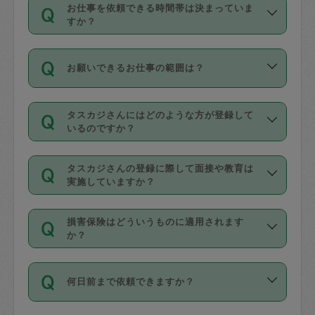
す。
丈夫です。
お仕事を依頼できる時間帯は決まっていま
料金のご請求と合わせてお支払いとなり
定期の最低利用回数は設けていない代わ
デビットカード・プリペイドカード（Vプ
すか？
ます。交通費の金額は「依頼の詳細」に
りに、一定数を超えたキャンセルは有償
リカ、au WALLETなど）
は支払にはご利
時間帯は3種類あります。いずれも１回あ
自動計算で表示されます。
でキャンセルすることが出来ます。
用いただけませんのでご注意ください。
お願いできるお仕事の範囲は？
たり３時間です。
銀行振込や現金払いも対応していませ
（例：毎週定期の場合は３回以上のキャ
ん。
掃除、整理収納、洗濯、買い物、料理、
・ＡＭ ９時～１２時
ンセルが有償（1200円、隔週定期の場合
なお、タスカジさんの交通費も、依頼料
タスカジさんにはどのような方が登録して
作り置きです。タスカジさんによってで
・ＰＭ １３時～１６時
いるのですか？
は２回以上のキャンセルが有償（1200
金のご請求と合わせてお支払いとなりま
きる仕事の範囲が異なりますので、依頼
・夜 １８時～２１時
円））
す。交通費の金額は「依頼の詳細」に自
主婦として長年の家事経験をお持ちの
する前にタスカジさんのプロフィールで
動計算で表示されます。
タスカジさんの登録に際して面接や教育は
方、栄養士・調理師といった資格者で保
確認してください。
開始時間を２時間前後変更することが可
実施していますか？
育園や学校の給食やレストランで料理関
基本的に、高所での作業や危険作業、屋
能です。依頼送信後、個別にタスカジさ
応募の際に、各自事務局との面接と説明
係の専門職に従事されていた方、日本で
外での作業は対象外です。
んにメッセージを送り調整してくださ
損害保険はどういうものに適用されます
を行っています。その後、身分証明書の
すでにハウスキーパーや英語の先生とし
か？
い。ただし、２時間を越えての調整はで
写真提出をしていただいています。外国
てお仕事をしているフィリピン出身の
きません。
依頼者とタスカジさんとの間でタスカジ
人の場合は在留カードで労働許可状況を
方、海外からの留学生、家事が好きな会
万が一、依頼した時間帯と作業時間が１
何日前まで依頼できますか？
を通して成立した作業時間内での作業に
確認しています。タスカジさんトレーニ
社員など様々なバックグラウンドの方が
時間も被らない場合、損害保険の対象外
適用されます。作業範囲は、掃除、洗
ング動画を使ったセルフトレーニングの
登録しています。
となりますので、ご注意ください。