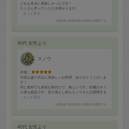
どれも本当に美味しかったです！
たくさん作っていただき助かります。
もっと見る
次回も楽しみにしております。
※依頼者の依頼当時の主観的な感想です。
今後ともよろしくお願いいたします。
40代 女性より
スノウ
評価：
今回も盛り沢山に美味しいお料理、ありがとうございま
す！
同じ食材でも多彩な味付けで、嬉しいです。牡蠣のオイ
ル煮も絶品です。切り落とし肉もスノウさんが調理する
とふんわりと美味しく仕上がってて、いつも感動です。
もっと見る
キッチンもピカピカにして頂き、ありがとうございま
※依頼者の依頼当時の主観的な感想です。
す。
次回も楽しみにしてます！
40代 女性より