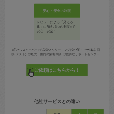
安心・安全の制度
レビューによる「見える
化」に加え､3つの制度※で
安心・安全！
※①ハウスキーパーの3段階スクリーニング(身分証・ビザ確認､面
接､テスト)､②最大一億円の損害保険､③親身なサポートセンター
他社サービスとの違い