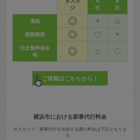
タスカ
A
B
ジ
社
社
◎
×
△
価格
◎
〇
×
業務範囲
完全無料指名
◎
△
〇
制
横浜市における家事代行料金
タスカジで、家事代行を依頼する際の料金は下記となりま
す。