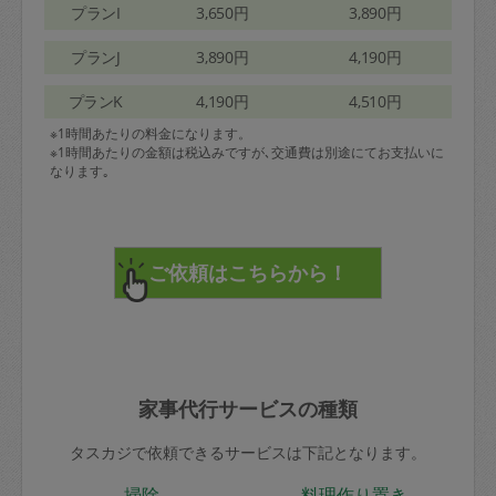
プランI
3,650円
3,890円
プランJ
3,890円
4,190円
プランK
4,190円
4,510円
※1時間あたりの料金になります。
※1時間あたりの金額は税込みですが､交通費は別途にてお支払いに
なります｡
家事代行サービスの種類
タスカジで依頼できるサービスは下記となります。
掃除
料理作り置き