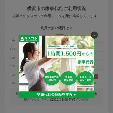
玉、など
きた場合は損害保険の対象外となるので
依頼者不在による当日キャンセル＝依頼
横浜市の家事代行ご利用状況
ご注意ください。
金額の100%＋交通費全額
横浜市のタスカジの利用データを元に掲載しています。
あわせてこちらも参照ください
：
初めて
利用します。注意しなくてはいけない点
※例：依頼日時／土曜日午前9時開始の場
利用の多い曜日は？
はありますか？
合、水曜日午前9時以降はキャンセル料が
×
発生
25%
水曜日9時〜金曜日9時まで＝依頼料金の
20%
50%
15%
金曜日9時～土曜日8時まで＝依頼金額の
100%
10%
土曜日8時〜実施時間＝依頼金額の100%
5%
＋交通費全額
月
火
水
木
金
土
日
0%
依頼者不在による当日キャンセル＝依頼
金額の100%＋交通費全額
横浜市では、毎週木曜日の利用が最も多く、日曜日の利
用が少ないです。(2026/08/09 時点での更新)
2. 定期契約キャンセル（定期契約のみ）