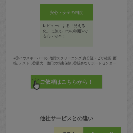
安心・安全の制度
レビューによる「見える
化」に加え､3つの制度※で
安心・安全！
※①ハウスキーパーの3段階スクリーニング(身分証・ビザ確認､面
接､テスト)､②最大一億円の損害保険､③親身なサポートセンター
他社サービスとの違い