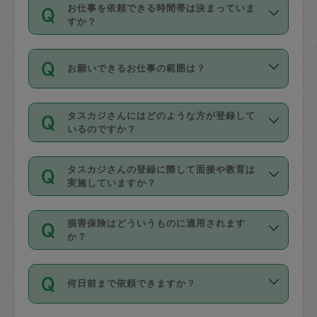
す。
丈夫です。
お仕事を依頼できる時間帯は決まっていま
料金のご請求と合わせてお支払いとなり
定期の最低利用回数は設けていない代わ
デビットカード・プリペイドカード（Vプ
すか？
ます。交通費の金額は「依頼の詳細」に
りに、一定数を超えたキャンセルは有償
リカ、au WALLETなど）
は支払にはご利
時間帯は3種類あります。いずれも１回あ
自動計算で表示されます。
でキャンセルすることが出来ます。
用いただけませんのでご注意ください。
お願いできるお仕事の範囲は？
たり３時間です。
銀行振込や現金払いも対応していませ
（例：毎週定期の場合は３回以上のキャ
ん。
掃除、整理収納、洗濯、買い物、料理、
・ＡＭ ９時～１２時
ンセルが有償（1200円、隔週定期の場合
なお、タスカジさんの交通費も、依頼料
タスカジさんにはどのような方が登録して
作り置きです。タスカジさんによってで
・ＰＭ １３時～１６時
いるのですか？
は２回以上のキャンセルが有償（1200
金のご請求と合わせてお支払いとなりま
きる仕事の範囲が異なりますので、依頼
・夜 １８時～２１時
円））
す。交通費の金額は「依頼の詳細」に自
主婦として長年の家事経験をお持ちの
する前にタスカジさんのプロフィールで
動計算で表示されます。
タスカジさんの登録に際して面接や教育は
方、栄養士・調理師といった資格者で保
確認してください。
開始時間を２時間前後変更することが可
実施していますか？
育園や学校の給食やレストランで料理関
基本的に、高所での作業や危険作業、屋
能です。依頼送信後、個別にタスカジさ
応募の際に、各自事務局との面接と説明
係の専門職に従事されていた方、日本で
外での作業は対象外です。
んにメッセージを送り調整してくださ
損害保険はどういうものに適用されます
を行っています。その後、身分証明書の
すでにハウスキーパーや英語の先生とし
か？
い。ただし、２時間を越えての調整はで
写真提出をしていただいています。外国
てお仕事をしているフィリピン出身の
きません。
依頼者とタスカジさんとの間でタスカジ
人の場合は在留カードで労働許可状況を
方、海外からの留学生、家事が好きな会
万が一、依頼した時間帯と作業時間が１
何日前まで依頼できますか？
を通して成立した作業時間内での作業に
確認しています。タスカジさんトレーニ
社員など様々なバックグラウンドの方が
時間も被らない場合、損害保険の対象外
適用されます。作業範囲は、掃除、洗
ング動画を使ったセルフトレーニングの
登録しています。
となりますので、ご注意ください。