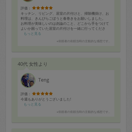
はもちろんですが、とても癒されました！ ありがとう
ございました。
評価：
キッチン、リビング、居室の片付けと、掃除機掛け、お
料理は、きんぴらごぼうと春巻きをお願いしました。
お料理が美味しいのは勿論のこと、どこから手をつけて
よいか困っていた居室の片付けを一緒に行ってくださ
り、あっという間に部屋が蘇ったので、大変助かりまし
もっと見る
た。
※依頼者の依頼当時の主観的な感想です。
40代 女性より
Teng
評価：
今週もありがとうございました!
もっと見る
※依頼者の依頼当時の主観的な感想です。