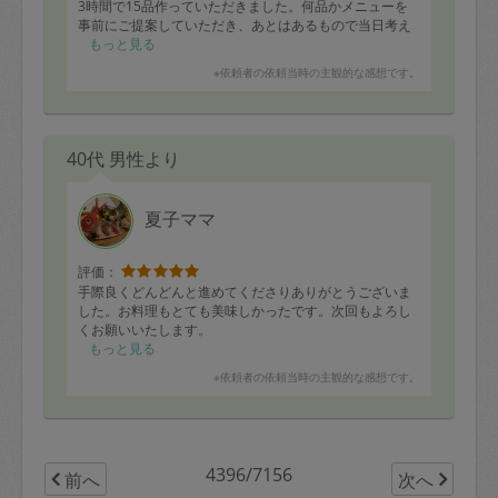
3時間で15品作っていただきました。何品かメニューを
事前にご提案していただき、あとはあるもので当日考え
てくださるとのことだったのですが、ごぼう、かぶ、カ
もっと見る
リフラワーなどなかなか使い切れなかった野菜も使って
※依頼者の依頼当時の主観的な感想です。
いただきありがたかったです。どれも自分ではなかなか
作らないメニューで、かつアレンジもできるように用意
してくださり、助かりました。
お昼にミネストローネ、大根とスペアリブの角煮風煮込
40代 男性より
みなどを早速いただきましたが、味付けもちょうどよく
本当においしくごはんを頂くことができました。
キッチンもピカピカに片付けていただき、時間きっちり
終わられました。
夏子ママ
また是非お願いしたいです。
評価：
手際良くどんどんと進めてくださりありがとうございま
した。お料理もとても美味しかったです。次回もよろし
くお願いいたします。
もっと見る
※依頼者の依頼当時の主観的な感想です。
4396/7156
前へ
次へ