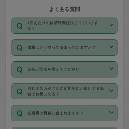
よくある質問
1回あたりの依頼時間は決まっています
か？
依頼1回につき3時間固定です。3時間を
価格はどうやって決まっていますか？
超えて依頼したい場合は、延長機能をご
利用ください。機能をご利用いただくに
11種類の価格帯の中からタスカジさん自
は、タスカジさんに事前に相談し、合意
支払い方法を教えてください
身が価格を選んで設定しています。
の上事前申請することが必要です。な
タスカジさんの価格設定には最初は制限
お、3時間を下回っても、値引き等はござ
お支払方法はクレジットカード（Visa／
があり、レビュー件数、レビューの平均
いません。
同じタスカジさんに定期的にお願いする場
Master／JCB／AMERICAN EXPRESS／
値、などで除々に設定可能な最高額が上
合はお得になる？
Diners Club）のみとなります。
がっていく仕組みになっています。
依頼には「スポット」と「定期（毎週｜
カード情報のご登録は、依頼リクエスト
交通費は料金に含まれますか？
隔週）」があり、「定期」の依頼は「ス
を行う際にご入力ください。プロフィー
ポット」よりお得な料金でご利用できま
ル登録時にはご入力いただかなくても大
交通費は依頼料金とは別途発生し、依頼