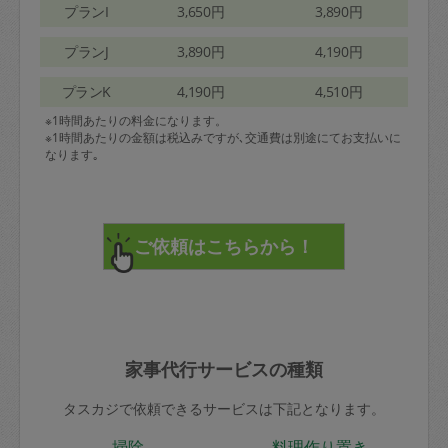
プランI
3,650円
3,890円
プランJ
3,890円
4,190円
プランK
4,190円
4,510円
※1時間あたりの料金になります。
※1時間あたりの金額は税込みですが､交通費は別途にてお支払いに
なります｡
家事代行サービスの種類
タスカジで依頼できるサービスは下記となります。
掃除
料理作り置き