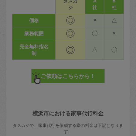
タスカ
A
B
ジ
社
社
◎
×
△
価格
◎
〇
×
業務範囲
完全無料指名
◎
△
〇
制
横浜市における家事代行料金
タスカジで、家事代行を依頼する際の料金は下記となりま
す。