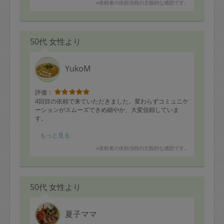
※依頼者の依頼当時の主観的な感想です。
す。
ありがとうございました。
50代 女性より
YukoM
評価：
4回目の依頼で来ていただきました。変わらずコミュニケ
ーションがスムーズできめ細やか、大変信頼していま
す。
とても朗らかで穏やかな方です。
もっと見る
※依頼者の依頼当時の主観的な感想です。
メニューはこちらからお願いし、今回はバターチキンカ
レーとナン、プリンを子供たちと一緒に作って頂きまし
た。
50代 女性より
とてもとても楽しく美味しかったようで、子供たちから
は今度お母さんにプリン作ってあげるからネ！ と早速
言われました。
夏子ママ
私たちも頂きましたが、温かく誠実なお味で美味しいの