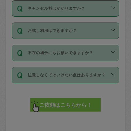
ご依頼は、現在を起点に3日後（72時間
濯、料理、作り置き、整理収納、買い物
のち、タスカジモニター宅にて３時間の
また外国人の方は英語しか話せない方、
キャンセル料はかかりますか？
以降）の日時から受付可能となっていま
です。作業中に物を壊したり、人にけが
現場トライアルを受け、合格したタスカ
日本語も話せる方など様々です。
す。
をさせたりした場合が対象で、補償金額
ジさんが活動されています。
キャンセル料には、以下の2種類がありま
ただし、72時間を切った直前の日程では
は対物1000万円、対人1億円が上限で
バックグラウンドや得意分野はプロフィ
お試し利用はできますか？
す。
タスカジさんへ「募集」をかけることが
す。
※テストセンターの講評は１件目のレビュ
ールに記載していますので、各自の得意
可能です。
ーとして記載されていますので依頼の際
分野を見極めて、目的に合わせてお仕事
「お試し利用」というメニューはありま
万が一損害が発生した場合は、その場の
に参考にしてください。
を依頼してください。
不在の場合にもお願いできますか？
せんが、「一回のみ」依頼を活用するこ
1. 直前キャンセル（定期、スポット契約
写真を撮り、
参考
：
【詳細】タスカジさんの登録に際
とによって、気に入ったタスカジさんを
共通）
タスカジサポートセンターまでご連絡く
して面接や教育は実施していますか？
不在の場合の作業はタスカジさんの同意
見つけることができます。
・タスカジさんのお仕事開始予定時間前
ださい。
注意しなくてはいけない点はありますか？
が必要です。数回の依頼ののち、タスカ
72時間を超える※と、以下のキャンセル
詳細FAQ：
損害賠償保険について教えて
ジさんと依頼者の間で十分な信頼関係が
まず、条件の合う気になるタスカジさ
料が発生します。
ください。
貴重品は紛失の際トラブルの元となるの
できたのち、タスカジさんに依頼してみ
ん、２・３人に「スポット」依頼をして
で、必ず鍵のかかるロッカーや金庫に入
てください。
みてください。
直前キャンセル料：
れて依頼者の責任の元管理するよう心掛
不在時に部屋に入るためにタスカジさん
その後、一番気に入ったタスカジさんに
72時間前〜24時間前＝依頼料金の50%
けてください。
に鍵を預ける必要がありますが、タスカ
「定期（毎週・隔週）」依頼をしてくだ
24時間前～1時間前＝依頼金額の100%
※パスポート、クレジットカード、銀行カ
ジさんが紛失した鍵によって二次的な損
さい。
1時間前〜実施時間＝依頼金額の100%＋
ード、5千円以上のアクセサリー、500円
害（たとえば、第三者の侵入など）が起
交通費全額