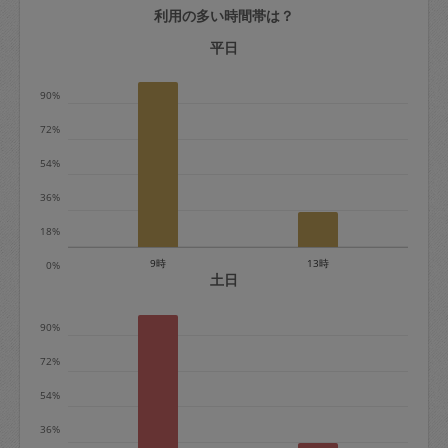
利用の多い時間帯は？
定期契約をキャンセルする場合、毎週定
期は月2回まで隔週定期は月1回までキャ
平日
ンセル料は発生しません。それ以上はキ
90%
ャンセル料が発生します。
72%
定期契約キャンセル料：
54%
・1回につき1,200円※
36%
・詳細ルールは、
こちら
を参照くださ
い。
18%
9時
13時
0%
※キャンセル料金の設定について：
土日
定期依頼1回（3時間）の金額とスポット
90%
1回（3時間）依頼した場合の金額の差額
相当で料金設定されています。
72%
54%
36%