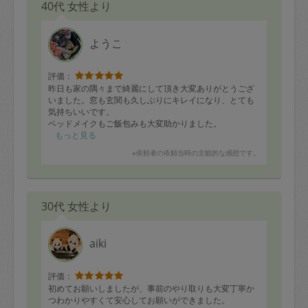
40代 女性より
ようこ
評価：
昨日も家の隅々まで綺麗にして頂き大変ありがとうござ
いました。窓も玄関も久しぶりにキレイになり、とても
気持ちいいです。
ベッドメイクもご飯包みも大変助かりました。
また次回もどうぞよろしくお願い致します。
もっと見る
※依頼者の依頼当時の主観的な感想です。
30代 女性より
aiki
評価：
初めてお願いしましたが、事前のやり取りも大変丁寧か
つわかりやすくて安心してお願いができました。