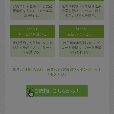
アカウント登録ページに必
最寄り駅や日付で絞り込み
要情報を入力し、メール認
検索を行い、ニーズに合う
証を行う。
タスカジさんを探す。
Step3:
Step4:
サービスを受ける
支払いとレビュー
依頼予約した日時にタスカ
終了後48時間以内にレビ
ジさんを迎え入れ、サービ
ューを登録し、カード決済
スを受ける。
が行われます。
参考:
ご利用の流れ｜家事代行/家政婦マッチングサイト
『タスカジ』