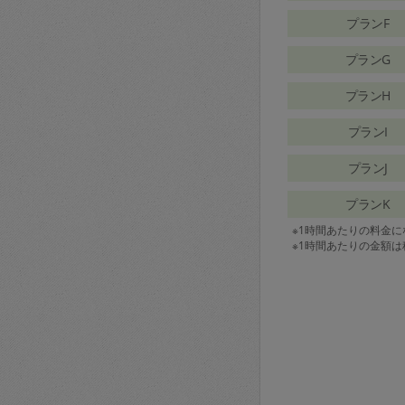
プランF
プランG
プランH
プランI
プランJ
プランK
※1時間あたりの料金
※1時間あたりの金額