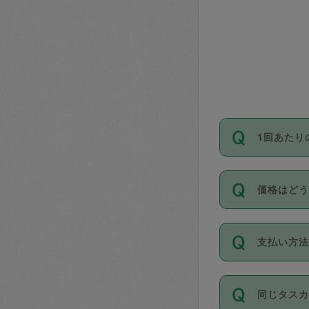
1回あたり
依頼1回に
価格はど
い。機能
が必要です
11種類の
支払い方
タスカジ
除々に設
お支払方法は
同じタス
Club）