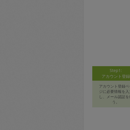
Step1:
アカウント登
アカウント登録ペ
ジに必要情報を入
し、メール認証を
う。