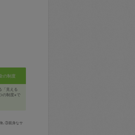
全の制度
る「見える
つの制度※で
険､③親身なサ