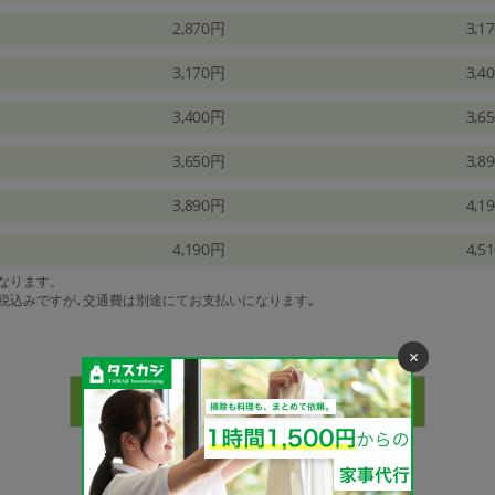
2,870円
3,1
3,170円
3,4
3,400円
3,6
3,650円
3,8
3,890円
4,1
4,190円
4,5
になります。
は税込みですが､交通費は別途にてお支払いになります｡
×