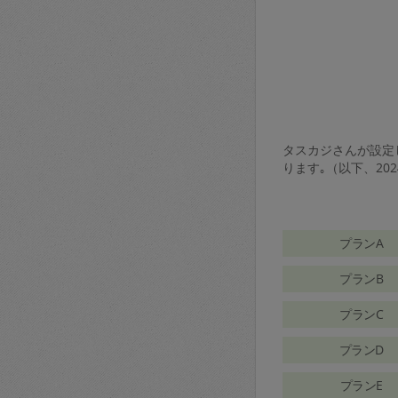
タスカジさんが設定し
ります｡（以下、20
プランA
プランB
プランC
プランD
プランE