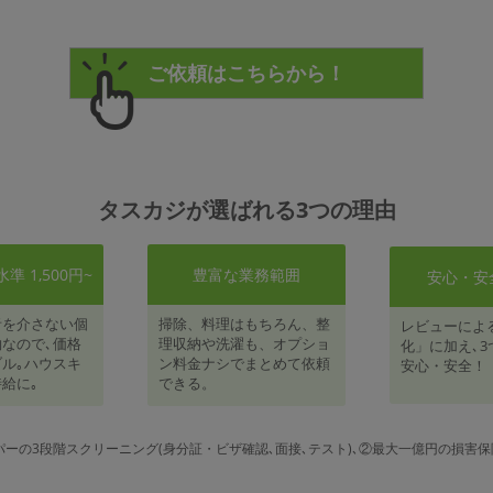
タスカジが選ばれる3つの理由
 1,500円~
豊富な業務範囲
安心・安
者を介さない個
掃除、料理はもちろん、整
レビューによ
なので､価格
理収納や洗濯も、オプショ
化」に加え､3
ル｡ハウスキ
ン料金ナシでまとめて依頼
安心・安全！
給に｡
できる。
パーの3段階スクリーニング(身分証・ビザ確認､面接､テスト)､②最大一億円の損害保