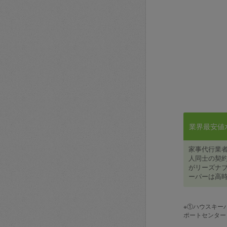
業界最安値水準
家事代行業
人同士の契約
がリーズナブ
ーパーは高時
※①ハウスキー
ポートセンター