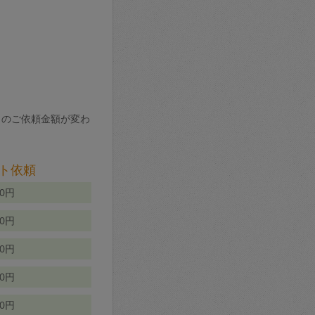
りのご依頼金額が変わ
ト依頼
00円
00円
50円
80円
70円