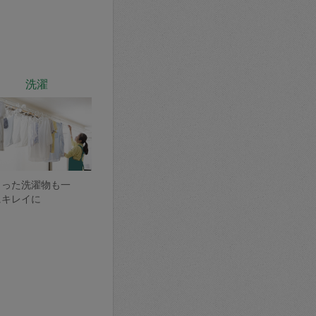
洗濯
まった洗濯物も一
にキレイに