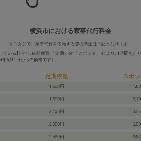
横浜市における家事代行料金
タスカジで、家事代行を依頼する際の料金は下記となります。
ている料金と､依頼種類(「定期」or 「スポット」)により､1時間あた
24年6月1日からの価格です）
定期依頼
スポッ
1,500円
1,8
1,800円
2,1
2,100円
2,3
2,350円
2,5
2,580円
2,8