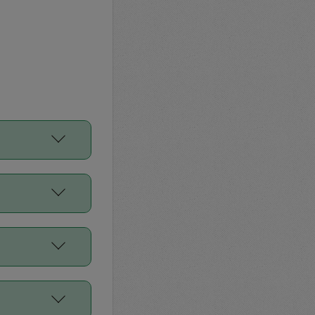
をご利用くださ
前申請すること
平均値、などで
／Diners