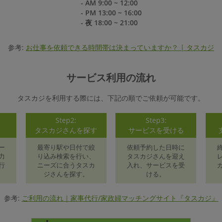
- AM 9:00 ~ 12:00
- PM 13:00 ~ 16:00
- 夜 18:00 ~ 21:00
参考:
お仕事を依頼できる時間帯は決まっていますか？ | タスカジ
サービス利用の流れ
タスカジを利用する際には、下記の順でご依頼が可能です。
Step2:
Step3:
録
タスカジさんを探す
サービスを受ける
ー
最寄り駅や日付で絞
依頼予約した日時に
力
り込み検索を行い、
タスカジさんを迎え
行
ニーズに合うタスカ
入れ、サービスを受
ジさんを探す。
ける。
参考:
ご利用の流れ｜家事代行/家政婦マッチングサイト『タスカジ』