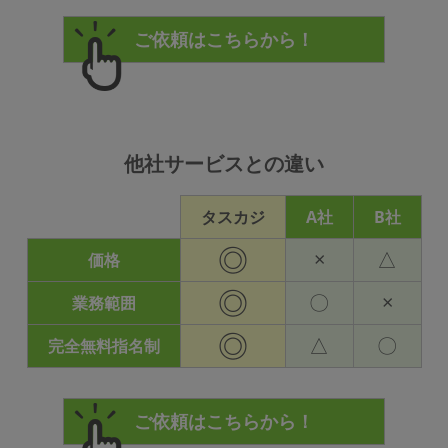
他社サービスとの違い
タスカジ
A社
B社
◎
×
△
価格
◎
〇
×
業務範囲
◎
△
〇
完全無料指名制