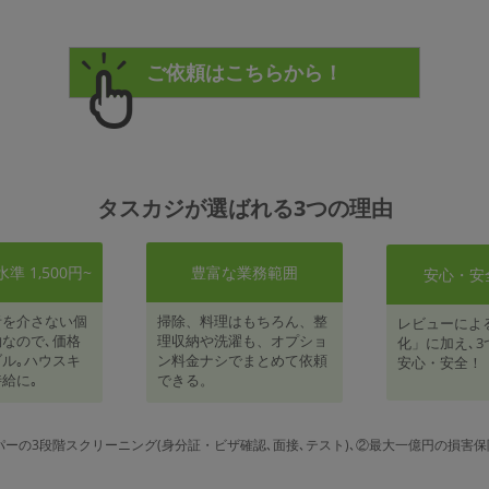
タスカジが選ばれる3つの理由
 1,500円~
豊富な業務範囲
安心・安
者を介さない個
掃除、料理はもちろん、整
レビューによ
なので､価格
理収納や洗濯も、オプショ
化」に加え､3
ル｡ハウスキ
ン料金ナシでまとめて依頼
安心・安全！
給に｡
できる。
パーの3段階スクリーニング(身分証・ビザ確認､面接､テスト)､②最大一億円の損害保