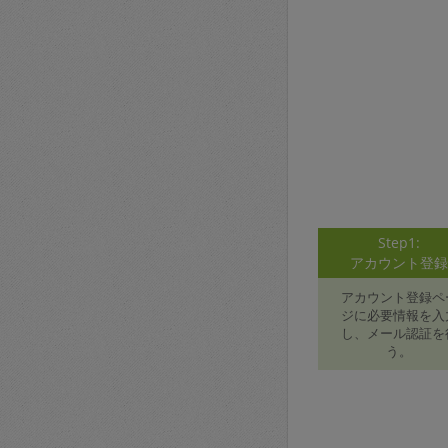
Step1:
アカウント登
アカウント登録ペ
ジに必要情報を入
し、メール認証を
う。