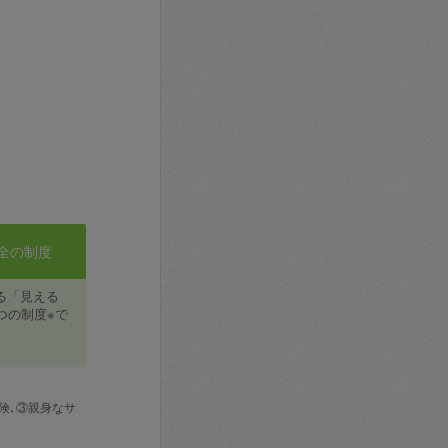
全の制度
る「見える
つの制度※で
険､③親身なサ