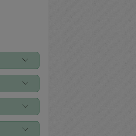
をご利用くださ
前申請すること
平均値、などで
／Diners