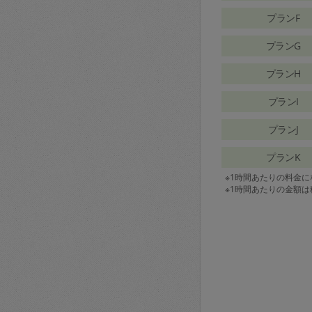
プランF
プランG
プランH
プランI
プランJ
プランK
※1時間あたりの料金
※1時間あたりの金額