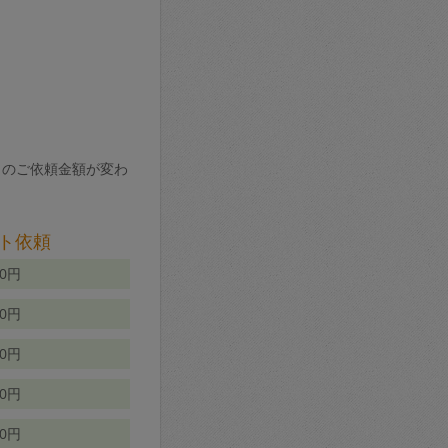
りのご依頼金額が変わ
ト依頼
00円
00円
50円
80円
70円