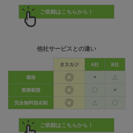
他社サービスとの違い
タスカジ
A社
B社
◎
×
△
価格
◎
〇
×
業務範囲
◎
△
〇
完全無料指名制