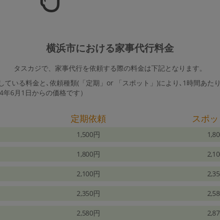
横浜市における家事代行料金
タスカジで、家事代行を依頼する際の料金は下記となります。
ている料金と､依頼種類(「定期」or 「スポット」)により､1時間あた
24年6月1日からの価格です）
定期依頼
スポッ
1,500円
1,8
1,800円
2,1
2,100円
2,3
2,350円
2,5
2,580円
2,8