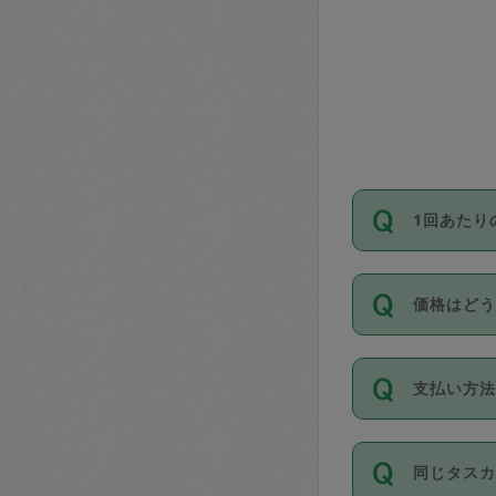
1回あたり
依頼1回に
価格はど
い。機能
が必要です
11種類の
支払い方
タスカジ
除々に設
お支払方法は
同じタス
Club）