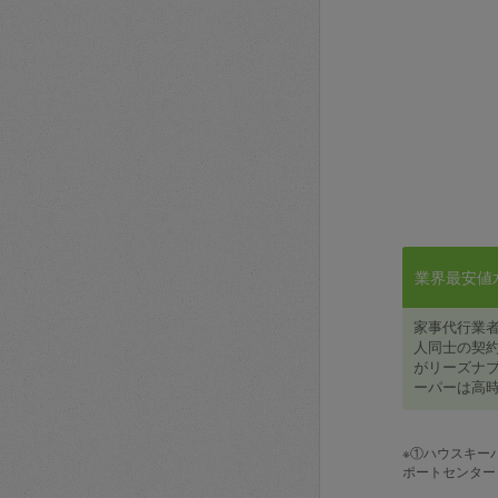
業界最安値水準
家事代行業
人同士の契約
がリーズナブ
ーパーは高時
※①ハウスキー
ポートセンター