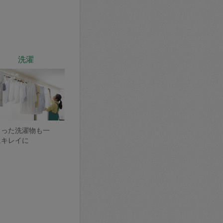
洗濯
まった洗濯物も一
にキレイに