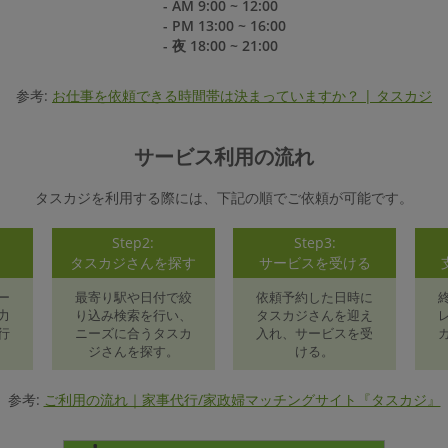
- AM 9:00 ~ 12:00
- PM 13:00 ~ 16:00
- 夜 18:00 ~ 21:00
参考:
お仕事を依頼できる時間帯は決まっていますか？ | タスカジ
サービス利用の流れ
タスカジを利用する際には、下記の順でご依頼が可能です。
Step2:
Step3:
録
タスカジさんを探す
サービスを受ける
ー
最寄り駅や日付で絞
依頼予約した日時に
力
り込み検索を行い、
タスカジさんを迎え
行
ニーズに合うタスカ
入れ、サービスを受
ジさんを探す。
ける。
参考:
ご利用の流れ｜家事代行/家政婦マッチングサイト『タスカジ』