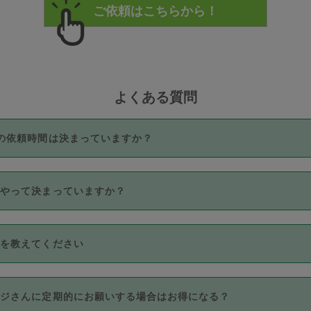
よくある質問
の依頼時間は決まっていますか？
つき3時間固定です。3時間を超えて依頼したい場合は、延長機能
うやって決まっていますか？
をご利用いただくには、タスカジさんに事前に相談し、合意の上事
。なお、3時間を下回っても、値引き等はございません。
価格帯の中からタスカジさん自身が価格を選んで設定しています。
法を教えてください
さんの価格設定には最初は制限があり、レビュー件数、レビューの
定可能な最高額が上がっていく仕組みになっています。
クレジットカード（Visa／Master／JCB／AMERICAN EXPRESS
カジさんに定期的にお願いする場合はお得になる？
のみとなります。