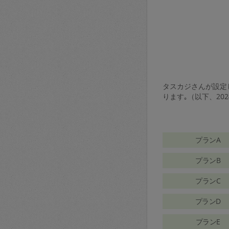
タスカジさんが設定し
ります｡（以下、20
プランA
プランB
プランC
プランD
プランE