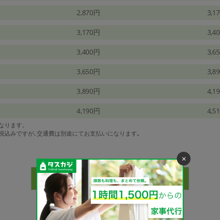
2,870円
3,1
3,170円
3,4
3,400円
3,6
3,650円
3,8
3,890円
4,1
4,190円
4,5
になります。
は税込みですが､交通費は別途にてお支払いになります｡
×