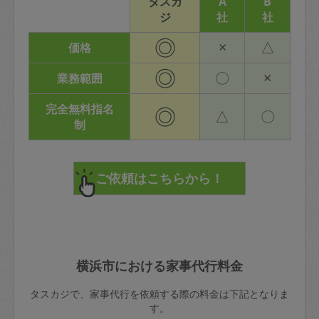
タスカ
A
B
ジ
社
社
◎
×
△
価格
◎
〇
×
業務範囲
完全無料指名
◎
△
〇
制
横浜市における家事代行料金
タスカジで、家事代行を依頼する際の料金は下記となりま
す。