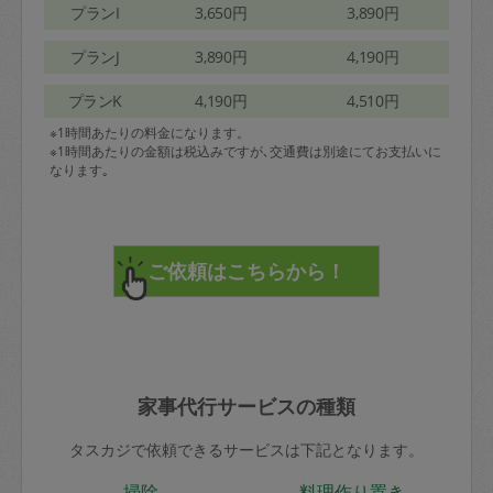
プランI
3,650円
3,890円
プランJ
3,890円
4,190円
プランK
4,190円
4,510円
※1時間あたりの料金になります。
※1時間あたりの金額は税込みですが､交通費は別途にてお支払いに
なります｡
家事代行サービスの種類
タスカジで依頼できるサービスは下記となります。
掃除
料理作り置き