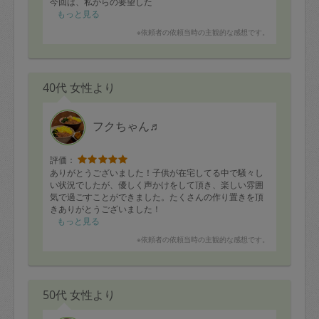
今回は、私からの要望した
メニューをお願いしましたが、
もっと見る
本当に食べやすい味付けで
※依頼者の依頼当時の主観的な感想です。
いい意味で驚きます☆
大根サラダ、ハンバーグ
こども達から好評でした♪
40代 女性より
これからも末永く
よろしくお願いいたします！
フクちゃん♬
評価：
ありがとうございました！子供が在宅してる中で騒々し
い状況でしたが、優しく声かけをして頂き、楽しい雰囲
気で過ごすことができました。たくさんの作り置きを頂
きありがとうございました！
・茶碗蒸し
もっと見る
・魚の煮付け
※依頼者の依頼当時の主観的な感想です。
・唐揚げ
・かぼちゃスープ
・ほうれん草のおひたし
・肉団子スープ
50代 女性より
・ブロッコリーサラダ
・麻婆豆腐
その他にもいろいろ作って頂きました！