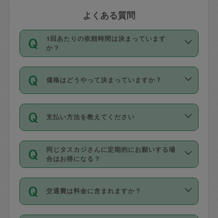
よくある質問
1回あたりの依頼時間は決まっています
か？
依頼1回につき3時間固定です。3時間を
価格はどうやって決まっていますか？
超えて依頼したい場合は、延長機能をご
利用ください。機能をご利用いただくに
11種類の価格帯の中からタスカジさん自
は、タスカジさんに事前に相談し、合意
支払い方法を教えてください
身が価格を選んで設定しています。
の上事前申請することが必要です。な
タスカジさんの価格設定には最初は制限
お、3時間を下回っても、値引き等はござ
お支払方法はクレジットカード（Visa／
があり、レビュー件数、レビューの平均
いません。
同じタスカジさんに定期的にお願いする場
Master／JCB／AMERICAN EXPRESS／
値、などで除々に設定可能な最高額が上
合はお得になる？
Diners Club）のみとなります。
がっていく仕組みになっています。
依頼には「スポット」と「定期（毎週｜
カード情報のご登録は、依頼リクエスト
交通費は料金に含まれますか？
隔週）」があり、「定期」の依頼は「ス
を行う際にご入力ください。プロフィー
ポット」よりお得な料金でご利用できま
ル登録時にはご入力いただかなくても大
交通費は依頼料金とは別途発生し、依頼