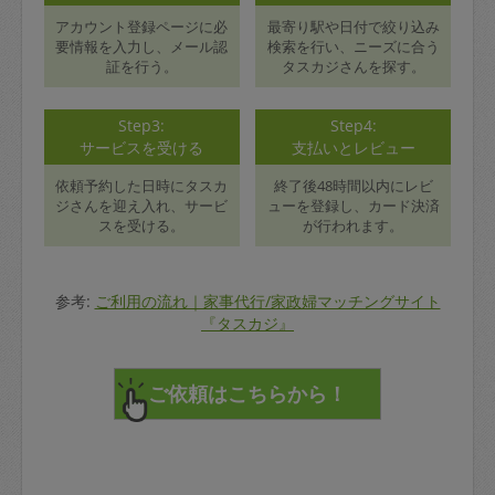
アカウント登録ページに必
最寄り駅や日付で絞り込み
要情報を入力し、メール認
検索を行い、ニーズに合う
証を行う。
タスカジさんを探す。
Step3:
Step4:
サービスを受ける
支払いとレビュー
依頼予約した日時にタスカ
終了後48時間以内にレビ
ジさんを迎え入れ、サービ
ューを登録し、カード決済
スを受ける。
が行われます。
参考:
ご利用の流れ｜家事代行/家政婦マッチングサイト
『タスカジ』