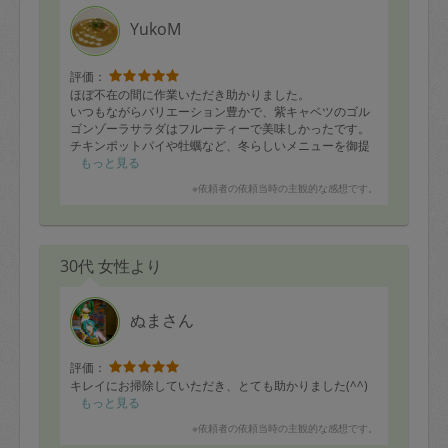
YukoM
評価：
ほぼ不在の間に作業いただき助かりました。
いつもながらバリエーション豊かで、紫キャベツのゴル
ゴンゾーラサラダはフルーティーで美味しかったです。
チキンポットパイや牡蠣など、冬らしいメニューを御提
案頂き嬉しかったです！
もっと見る
※依頼者の依頼当時の主観的な感想です。
30代 女性より
ぬまさん
評価：
キレイにお掃除していただき、とても助かりました(^^)
もっと見る
※依頼者の依頼当時の主観的な感想です。