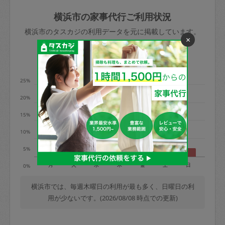
玉、など
きた場合は損害保険の対象外となるので
依頼者不在による当日キャンセル＝依頼
横浜市の家事代行ご利用状況
ご注意ください。
金額の100%＋交通費全額
横浜市のタスカジの利用データを元に掲載しています。
あわせてこちらも参照ください
：
初めて
×
利用します。注意しなくてはいけない点
※例：依頼日時／土曜日午前9時開始の場
利用の多い曜日は？
はありますか？
合、水曜日午前9時以降はキャンセル料が
発生
25%
水曜日9時〜金曜日9時まで＝依頼料金の
20%
50%
15%
金曜日9時～土曜日8時まで＝依頼金額の
100%
10%
土曜日8時〜実施時間＝依頼金額の100%
5%
＋交通費全額
月
火
水
木
金
土
日
0%
依頼者不在による当日キャンセル＝依頼
金額の100%＋交通費全額
横浜市では、毎週木曜日の利用が最も多く、日曜日の利
用が少ないです。(2026/08/08 時点での更新)
2. 定期契約キャンセル（定期契約のみ）