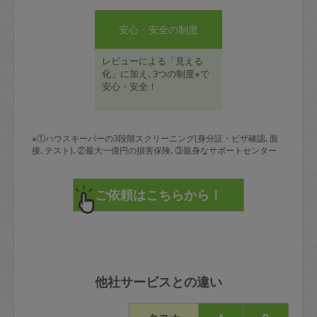
安心・安全の制度
レビューによる「見える
化」に加え､3つの制度※で
安心・安全！
※①ハウスキーパーの3段階スクリーニング(身分証・ビザ確認､面
接､テスト)､②最大一億円の損害保険､③親身なサポートセンター
他社サービスとの違い