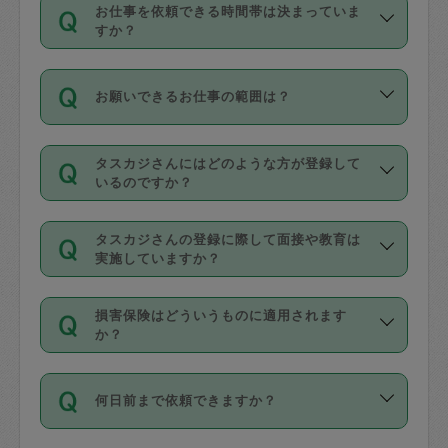
す。
丈夫です。
お仕事を依頼できる時間帯は決まっていま
料金のご請求と合わせてお支払いとなり
定期の最低利用回数は設けていない代わ
デビットカード・プリペイドカード（Vプ
すか？
ます。交通費の金額は「依頼の詳細」に
りに、一定数を超えたキャンセルは有償
リカ、au WALLETなど）
は支払にはご利
時間帯は3種類あります。いずれも１回あ
自動計算で表示されます。
でキャンセルすることが出来ます。
用いただけませんのでご注意ください。
お願いできるお仕事の範囲は？
たり３時間です。
銀行振込や現金払いも対応していませ
（例：毎週定期の場合は３回以上のキャ
ん。
掃除、整理収納、洗濯、買い物、料理、
・ＡＭ ９時～１２時
ンセルが有償（1200円、隔週定期の場合
なお、タスカジさんの交通費も、依頼料
タスカジさんにはどのような方が登録して
作り置きです。タスカジさんによってで
・ＰＭ １３時～１６時
いるのですか？
は２回以上のキャンセルが有償（1200
金のご請求と合わせてお支払いとなりま
きる仕事の範囲が異なりますので、依頼
・夜 １８時～２１時
円））
す。交通費の金額は「依頼の詳細」に自
主婦として長年の家事経験をお持ちの
する前にタスカジさんのプロフィールで
動計算で表示されます。
タスカジさんの登録に際して面接や教育は
方、栄養士・調理師といった資格者で保
確認してください。
開始時間を２時間前後変更することが可
実施していますか？
育園や学校の給食やレストランで料理関
基本的に、高所での作業や危険作業、屋
能です。依頼送信後、個別にタスカジさ
応募の際に、各自事務局との面接と説明
係の専門職に従事されていた方、日本で
外での作業は対象外です。
んにメッセージを送り調整してくださ
損害保険はどういうものに適用されます
を行っています。その後、身分証明書の
すでにハウスキーパーや英語の先生とし
か？
い。ただし、２時間を越えての調整はで
写真提出をしていただいています。外国
てお仕事をしているフィリピン出身の
きません。
依頼者とタスカジさんとの間でタスカジ
人の場合は在留カードで労働許可状況を
方、海外からの留学生、家事が好きな会
万が一、依頼した時間帯と作業時間が１
何日前まで依頼できますか？
を通して成立した作業時間内での作業に
確認しています。タスカジさんトレーニ
社員など様々なバックグラウンドの方が
時間も被らない場合、損害保険の対象外
適用されます。作業範囲は、掃除、洗
ング動画を使ったセルフトレーニングの
登録しています。
となりますので、ご注意ください。