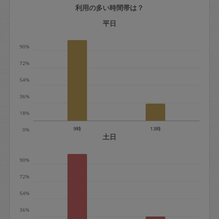
利用の多い時間帯は？
定期契約をキャンセルする場合、毎週定
期は月2回まで隔週定期は月1回までキャ
平日
ンセル料は発生しません。それ以上はキ
90%
ャンセル料が発生します。
72%
定期契約キャンセル料：
54%
・1回につき1,200円※
36%
・詳細ルールは、
こちら
を参照くださ
い。
18%
9時
13時
0%
※キャンセル料金の設定について：
土日
定期依頼1回（3時間）の金額とスポット
90%
1回（3時間）依頼した場合の金額の差額
相当で料金設定されています。
72%
54%
36%