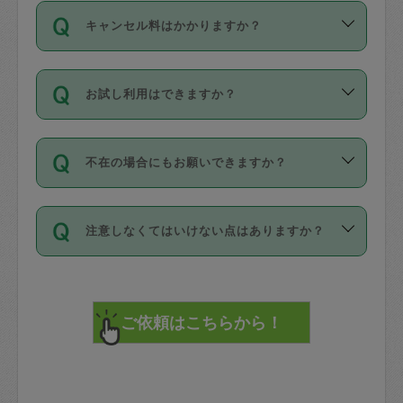
ご依頼は、現在を起点に3日後（72時間
濯、料理、作り置き、整理収納、買い物
のち、タスカジモニター宅にて３時間の
また外国人の方は英語しか話せない方、
キャンセル料はかかりますか？
以降）の日時から受付可能となっていま
です。作業中に物を壊したり、人にけが
現場トライアルを受け、合格したタスカ
日本語も話せる方など様々です。
す。
をさせたりした場合が対象で、補償金額
ジさんが活動されています。
キャンセル料には、以下の2種類がありま
ただし、72時間を切った直前の日程では
は対物1000万円、対人1億円が上限で
バックグラウンドや得意分野はプロフィ
お試し利用はできますか？
す。
タスカジさんへ「募集」をかけることが
す。
※テストセンターの講評は１件目のレビュ
ールに記載していますので、各自の得意
可能です。
ーとして記載されていますので依頼の際
分野を見極めて、目的に合わせてお仕事
「お試し利用」というメニューはありま
万が一損害が発生した場合は、その場の
に参考にしてください。
を依頼してください。
不在の場合にもお願いできますか？
せんが、「一回のみ」依頼を活用するこ
1. 直前キャンセル（定期、スポット契約
写真を撮り、
参考
：
【詳細】タスカジさんの登録に際
とによって、気に入ったタスカジさんを
共通）
タスカジサポートセンターまでご連絡く
して面接や教育は実施していますか？
不在の場合の作業はタスカジさんの同意
見つけることができます。
・タスカジさんのお仕事開始予定時間前
ださい。
注意しなくてはいけない点はありますか？
が必要です。数回の依頼ののち、タスカ
72時間を超える※と、以下のキャンセル
詳細FAQ：
損害賠償保険について教えて
ジさんと依頼者の間で十分な信頼関係が
まず、条件の合う気になるタスカジさ
料が発生します。
ください。
貴重品は紛失の際トラブルの元となるの
できたのち、タスカジさんに依頼してみ
ん、２・３人に「スポット」依頼をして
で、必ず鍵のかかるロッカーや金庫に入
てください。
みてください。
直前キャンセル料：
れて依頼者の責任の元管理するよう心掛
不在時に部屋に入るためにタスカジさん
その後、一番気に入ったタスカジさんに
72時間前〜24時間前＝依頼料金の50%
けてください。
に鍵を預ける必要がありますが、タスカ
「定期（毎週・隔週）」依頼をしてくだ
24時間前～1時間前＝依頼金額の100%
※パスポート、クレジットカード、銀行カ
ジさんが紛失した鍵によって二次的な損
さい。
1時間前〜実施時間＝依頼金額の100%＋
ード、5千円以上のアクセサリー、500円
害（たとえば、第三者の侵入など）が起
交通費全額