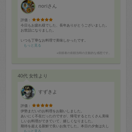
かぼちゃスープは子供たちに好評でペロリと完食でし
noriさん
た。ありがとうございました！
評価：
今日もお疲れ様でした、長年ありがとうございました。
お世話になりました。
いつも丁寧なお料理で美味しかったです。
もっと見る
また機会がありましたら宜しくお願い致します。
※依頼者の依頼当時の主観的な感想です。
40代 女性より
すずきよ
評価：
伊勢まだいのお料理をお願いしました。
あいにく不在だったのですが、帰宅するとたくさん美味
しいお料理ができていて、嬉しくなりました。
期待を超える新鮮で良いお魚でした。本日の夕食は久し
ぶりに家族でゆっくりいただきます。
もっと見る