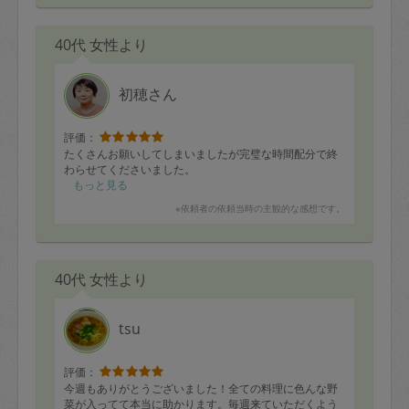
本当に美味しいです！特にキャロットラぺ！
40代 女性より
子供部屋のお掃除は子供と一緒にしてくださいました。
片付け方も教えてくださり、次の日も片付けるようにな
りました。
いつもありがとうございます♪
初穂さん
評価：
たくさんお願いしてしまいましたが完璧な時間配分で終
わらせてくださいました。
もっと見る
※依頼者の依頼当時の主観的な感想です。
40代 女性より
tsu
評価：
今週もありがとうございました！全ての料理に色んな野
菜が入ってて本当に助かります。毎週来ていただくよう