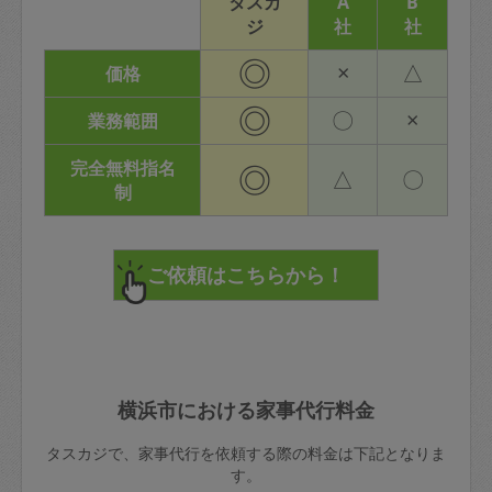
タスカ
A
B
ジ
社
社
◎
×
△
価格
◎
〇
×
業務範囲
完全無料指名
◎
△
〇
制
横浜市における家事代行料金
タスカジで、家事代行を依頼する際の料金は下記となりま
す。