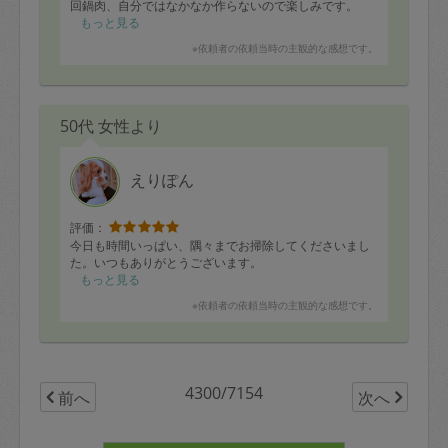
回鍋肉、自分ではなかなか作らないので楽しみです。
今日も相変わらずキッチリ冷蔵庫のお野菜とお肉を使い
もっと見る
切っていただいて
※依頼者の依頼当時の主観的な感想です。
びっくりです。
次回もよろしくお願いします！
50代 女性より
えりぽん
評価：
今日も時間いっぱい、隅々までお掃除してくださいまし
た。いつもありがとうございます。
もっと見る
※依頼者の依頼当時の主観的な感想です。
4300/7154
前へ
次へ