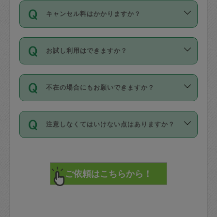
ご依頼は、現在を起点に3日後（72時間
濯、料理、作り置き、整理収納、買い物
のち、タスカジモニター宅にて３時間の
また外国人の方は英語しか話せない方、
キャンセル料はかかりますか？
以降）の日時から受付可能となっていま
です。作業中に物を壊したり、人にけが
現場トライアルを受け、合格したタスカ
日本語も話せる方など様々です。
す。
をさせたりした場合が対象で、補償金額
ジさんが活動されています。
キャンセル料には、以下の2種類がありま
ただし、72時間を切った直前の日程では
は対物1000万円、対人1億円が上限で
バックグラウンドや得意分野はプロフィ
お試し利用はできますか？
す。
タスカジさんへ「募集」をかけることが
す。
※テストセンターの講評は１件目のレビュ
ールに記載していますので、各自の得意
可能です。
ーとして記載されていますので依頼の際
分野を見極めて、目的に合わせてお仕事
「お試し利用」というメニューはありま
万が一損害が発生した場合は、その場の
に参考にしてください。
を依頼してください。
不在の場合にもお願いできますか？
せんが、「一回のみ」依頼を活用するこ
1. 直前キャンセル（定期、スポット契約
写真を撮り、
参考
：
【詳細】タスカジさんの登録に際
とによって、気に入ったタスカジさんを
共通）
タスカジサポートセンターまでご連絡く
して面接や教育は実施していますか？
不在の場合の作業はタスカジさんの同意
見つけることができます。
・タスカジさんのお仕事開始予定時間前
ださい。
注意しなくてはいけない点はありますか？
が必要です。数回の依頼ののち、タスカ
72時間を超える※と、以下のキャンセル
詳細FAQ：
損害賠償保険について教えて
ジさんと依頼者の間で十分な信頼関係が
まず、条件の合う気になるタスカジさ
料が発生します。
ください。
貴重品は紛失の際トラブルの元となるの
できたのち、タスカジさんに依頼してみ
ん、２・３人に「スポット」依頼をして
で、必ず鍵のかかるロッカーや金庫に入
てください。
みてください。
直前キャンセル料：
れて依頼者の責任の元管理するよう心掛
不在時に部屋に入るためにタスカジさん
その後、一番気に入ったタスカジさんに
72時間前〜24時間前＝依頼料金の50%
けてください。
に鍵を預ける必要がありますが、タスカ
「定期（毎週・隔週）」依頼をしてくだ
24時間前～1時間前＝依頼金額の100%
※パスポート、クレジットカード、銀行カ
ジさんが紛失した鍵によって二次的な損
さい。
1時間前〜実施時間＝依頼金額の100%＋
ード、5千円以上のアクセサリー、500円
害（たとえば、第三者の侵入など）が起
交通費全額