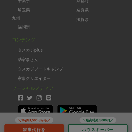
千葉県
京都府
埼玉県
奈良県
九州
滋賀県
福岡県
コンテンツ
タスカジplus
助家事さん
タスカジブートキャンプ
家事クリエイター
ソーシャルメディア
＼1時間1,500円から／
＼最高時給3,000円／
Copyright TASKAJI Inc.
家事代行を
ハウスキーパー