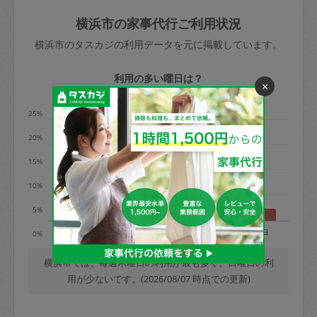
玉、など
きた場合は損害保険の対象外となるので
依頼者不在による当日キャンセル＝依頼
横浜市の家事代行ご利用状況
ご注意ください。
金額の100%＋交通費全額
横浜市のタスカジの利用データを元に掲載しています。
あわせてこちらも参照ください
：
初めて
利用します。注意しなくてはいけない点
※例：依頼日時／土曜日午前9時開始の場
利用の多い曜日は？
×
はありますか？
合、水曜日午前9時以降はキャンセル料が
発生
25%
水曜日9時〜金曜日9時まで＝依頼料金の
20%
50%
15%
金曜日9時～土曜日8時まで＝依頼金額の
100%
10%
土曜日8時〜実施時間＝依頼金額の100%
5%
＋交通費全額
月
火
水
木
金
土
日
0%
依頼者不在による当日キャンセル＝依頼
金額の100%＋交通費全額
横浜市では、毎週木曜日の利用が最も多く、日曜日の利
用が少ないです。(2026/08/07 時点での更新)
2. 定期契約キャンセル（定期契約のみ）