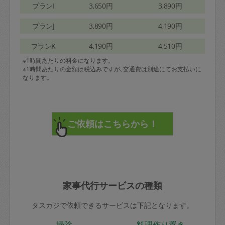
プランI
3,650円
3,890円
プランJ
3,890円
4,190円
プランK
4,190円
4,510円
※1時間あたりの料金になります。
※1時間あたりの金額は税込みですが､交通費は別途にてお支払いに
なります｡
家事代行サービスの種類
タスカジで依頼できるサービスは下記となります。
掃除
料理作り置き