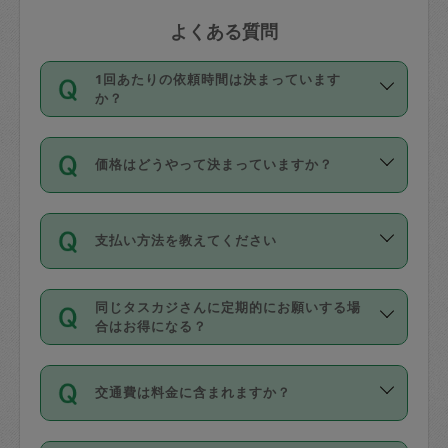
よくある質問
1回あたりの依頼時間は決まっています
か？
依頼1回につき3時間固定です。3時間を
価格はどうやって決まっていますか？
超えて依頼したい場合は、延長機能をご
利用ください。機能をご利用いただくに
11種類の価格帯の中からタスカジさん自
は、タスカジさんに事前に相談し、合意
支払い方法を教えてください
身が価格を選んで設定しています。
の上事前申請することが必要です。な
タスカジさんの価格設定には最初は制限
お、3時間を下回っても、値引き等はござ
お支払方法はクレジットカード（Visa／
があり、レビュー件数、レビューの平均
いません。
同じタスカジさんに定期的にお願いする場
Master／JCB／AMERICAN EXPRESS／
値、などで除々に設定可能な最高額が上
合はお得になる？
Diners Club）のみとなります。
がっていく仕組みになっています。
依頼には「スポット」と「定期（毎週｜
カード情報のご登録は、依頼リクエスト
交通費は料金に含まれますか？
隔週）」があり、「定期」の依頼は「ス
を行う際にご入力ください。プロフィー
ポット」よりお得な料金でご利用できま
ル登録時にはご入力いただかなくても大
交通費は依頼料金とは別途発生し、依頼