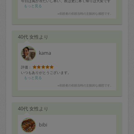
今日は風が冷たいし寒い、夜は更に寒く帰りは大変です
ね。お風邪等ひかれませんように。。
もっと見る
再来週も宜しくお願い致します_(..)_
※依頼者の依頼当時の主観的な感想です。
40代 女性より
kama
評価：
いつもありがとうございます。
もっと見る
※依頼者の依頼当時の主観的な感想です。
40代 女性より
bibi