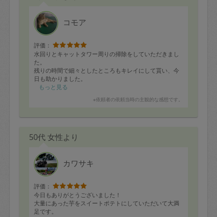
コモア
評価：
水回りとキャットタワー周りの掃除をしていただきまし
た。
残りの時間で細々としたところもキレイにして貰い、今
日も助かりました。
また次回もよろしくお願いします
もっと見る
※依頼者の依頼当時の主観的な感想です。
50代 女性より
カワサキ
評価：
今日もありがとうございました！
大量にあった芋をスイートポテトにしていただいて大満
足です。