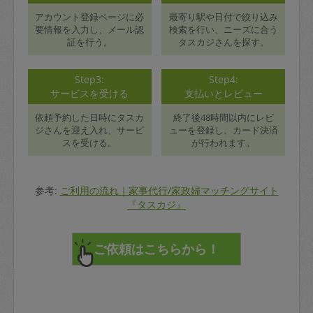
アカウント登録ページに必
最寄り駅や日付で絞り込み
要情報を入力し、メール認
検索を行い、ニーズに合う
証を行う。
タスカジさんを探す。
Step3:
Step4:
サービスを受ける
支払いとレビュー
依頼予約した日時にタスカ
終了後48時間以内にレビ
ジさんを迎え入れ、サービ
ューを登録し、カード決済
スを受ける。
が行われます。
参考:
ご利用の流れ｜家事代行/家政婦マッチングサイト
『タスカジ』