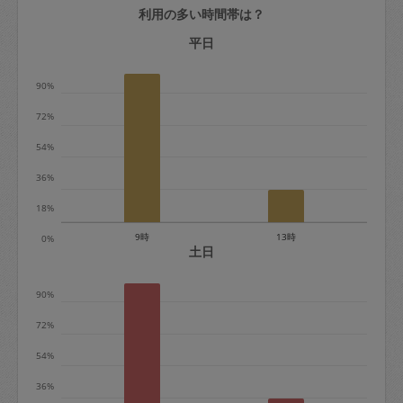
利用の多い時間帯は？
定期契約をキャンセルする場合、毎週定
期は月2回まで隔週定期は月1回までキャ
平日
ンセル料は発生しません。それ以上はキ
90%
ャンセル料が発生します。
72%
定期契約キャンセル料：
54%
・1回につき1,200円※
36%
・詳細ルールは、
こちら
を参照くださ
い。
18%
9時
13時
0%
※キャンセル料金の設定について：
土日
定期依頼1回（3時間）の金額とスポット
90%
1回（3時間）依頼した場合の金額の差額
相当で料金設定されています。
72%
54%
36%