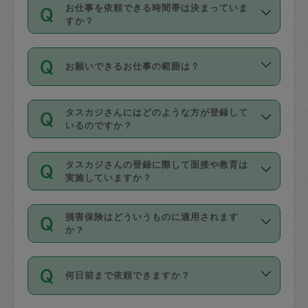
す。
丈夫です。
お仕事を依頼できる時間帯は決まっていま
料金のご請求と合わせてお支払いとなり
定期の最低利用回数は設けていない代わ
デビットカード・プリペイドカード（Vプ
すか？
ます。交通費の金額は「依頼の詳細」に
りに、一定数を超えたキャンセルは有償
リカ、au WALLETなど）
は支払にはご利
時間帯は3種類あります。いずれも１回あ
自動計算で表示されます。
でキャンセルすることが出来ます。
用いただけませんのでご注意ください。
お願いできるお仕事の範囲は？
たり３時間です。
銀行振込や現金払いも対応していませ
（例：毎週定期の場合は３回以上のキャ
ん。
掃除、整理収納、洗濯、買い物、料理、
・ＡＭ ９時～１２時
ンセルが有償（1200円、隔週定期の場合
なお、タスカジさんの交通費も、依頼料
タスカジさんにはどのような方が登録して
作り置きです。タスカジさんによってで
・ＰＭ １３時～１６時
いるのですか？
は２回以上のキャンセルが有償（1200
金のご請求と合わせてお支払いとなりま
きる仕事の範囲が異なりますので、依頼
・夜 １８時～２１時
円））
す。交通費の金額は「依頼の詳細」に自
主婦として長年の家事経験をお持ちの
する前にタスカジさんのプロフィールで
動計算で表示されます。
タスカジさんの登録に際して面接や教育は
方、栄養士・調理師といった資格者で保
確認してください。
開始時間を２時間前後変更することが可
実施していますか？
育園や学校の給食やレストランで料理関
基本的に、高所での作業や危険作業、屋
能です。依頼送信後、個別にタスカジさ
応募の際に、各自事務局との面接と説明
係の専門職に従事されていた方、日本で
外での作業は対象外です。
んにメッセージを送り調整してくださ
損害保険はどういうものに適用されます
を行っています。その後、身分証明書の
すでにハウスキーパーや英語の先生とし
か？
い。ただし、２時間を越えての調整はで
写真提出をしていただいています。外国
てお仕事をしているフィリピン出身の
きません。
依頼者とタスカジさんとの間でタスカジ
人の場合は在留カードで労働許可状況を
方、海外からの留学生、家事が好きな会
万が一、依頼した時間帯と作業時間が１
何日前まで依頼できますか？
を通して成立した作業時間内での作業に
確認しています。タスカジさんトレーニ
社員など様々なバックグラウンドの方が
時間も被らない場合、損害保険の対象外
適用されます。作業範囲は、掃除、洗
ング動画を使ったセルフトレーニングの
登録しています。
となりますので、ご注意ください。