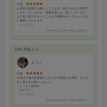
評価：
お掃除を定期でお願いしています。晴れた日はお布団干
しもやっていただき、毎週気持ちよく過ごしています。
また私の気づかないところまで家事をやってもらってお
り感謝しております。
もっと見る
※依頼者の依頼当時の主観的な感想です。
50代 男性より
ようこ
評価：
今回は大量の洗濯物たたみと子供部屋のお掃除、以下の
作り置きをお願いしました。
・ピーマン肉詰め
・ポテサラ
・キャロットラぺ
もっと見る
・そぼろ
※依頼者の依頼当時の主観的な感想です。
・パプリカサラダ
・ほうれん草お浸し