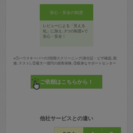
安心・安全の制度
レビューによる「見える
化」に加え､3つの制度※で
安心・安全！
※①ハウスキーパーの3段階スクリーニング(身分証・ビザ確認､面
接､テスト)､②最大一億円の損害保険､③親身なサポートセンター
他社サービスとの違い