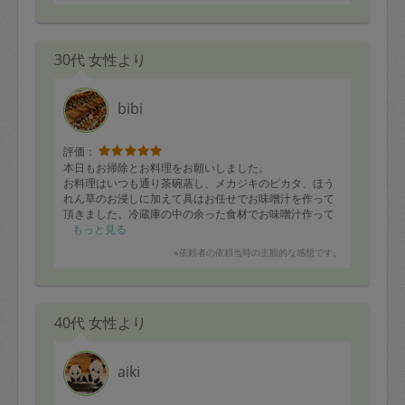
短時間で散らかり放題の部屋がきれいになり、ありがた
いです！
30代 女性より
お料理はどれもとっても美味しかったです！
子供が「ようこさん、神ー！」と言っています(^-^)
またよろしくお願いします！
bibi
評価：
本日もお掃除とお料理をお願いしました。
お料理はいつも通り茶碗蒸し、メカジキのピカタ、ほう
れん草のお浸しに加えて具はお任せでお味噌汁を作って
頂きました。冷蔵庫の中の余った食材でお味噌汁作って
いただきましたがとても美味しかったです。更に余った
もっと見る
大根でお漬物も作って頂きました。
※依頼者の依頼当時の主観的な感想です。
余った食材を活用いただくのはとても助かります。
お掃除はお風呂、トイレ、床掃除お願いしました。特に
お風呂は私も夫も掃除が苦手なので、綺麗になって嬉し
いです。
40代 女性より
また次回もよろしくお願いします。
aiki