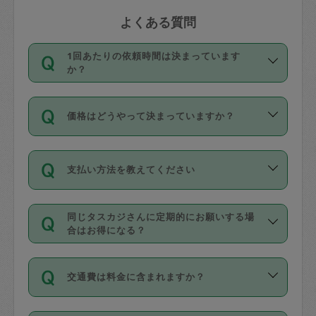
よくある質問
1回あたりの依頼時間は決まっています
か？
依頼1回につき3時間固定です。3時間を
価格はどうやって決まっていますか？
超えて依頼したい場合は、延長機能をご
利用ください。機能をご利用いただくに
11種類の価格帯の中からタスカジさん自
は、タスカジさんに事前に相談し、合意
支払い方法を教えてください
身が価格を選んで設定しています。
の上事前申請することが必要です。な
タスカジさんの価格設定には最初は制限
お、3時間を下回っても、値引き等はござ
お支払方法はクレジットカード（Visa／
があり、レビュー件数、レビューの平均
いません。
同じタスカジさんに定期的にお願いする場
Master／JCB／AMERICAN EXPRESS／
値、などで除々に設定可能な最高額が上
合はお得になる？
Diners Club）のみとなります。
がっていく仕組みになっています。
依頼には「スポット」と「定期（毎週｜
カード情報のご登録は、依頼リクエスト
交通費は料金に含まれますか？
隔週）」があり、「定期」の依頼は「ス
を行う際にご入力ください。プロフィー
ポット」よりお得な料金でご利用できま
ル登録時にはご入力いただかなくても大
交通費は依頼料金とは別途発生し、依頼