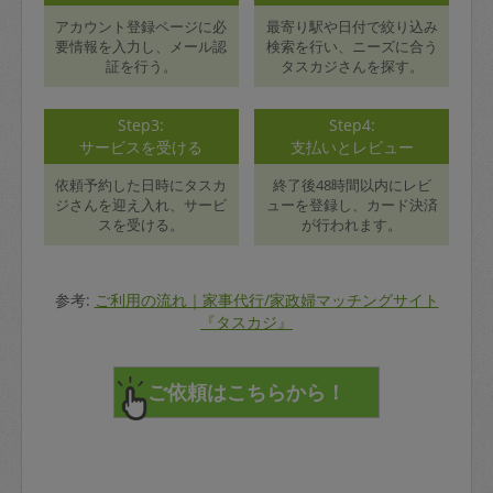
アカウント登録ページに必
最寄り駅や日付で絞り込み
要情報を入力し、メール認
検索を行い、ニーズに合う
証を行う。
タスカジさんを探す。
Step3:
Step4:
サービスを受ける
支払いとレビュー
依頼予約した日時にタスカ
終了後48時間以内にレビ
ジさんを迎え入れ、サービ
ューを登録し、カード決済
スを受ける。
が行われます。
参考:
ご利用の流れ｜家事代行/家政婦マッチングサイト
『タスカジ』