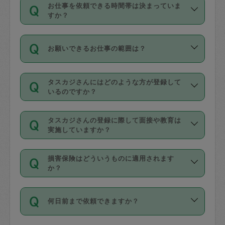
す。
丈夫です。
お仕事を依頼できる時間帯は決まっていま
料金のご請求と合わせてお支払いとなり
定期の最低利用回数は設けていない代わ
デビットカード・プリペイドカード（Vプ
すか？
ます。交通費の金額は「依頼の詳細」に
りに、一定数を超えたキャンセルは有償
リカ、au WALLETなど）
は支払にはご利
時間帯は3種類あります。いずれも１回あ
自動計算で表示されます。
でキャンセルすることが出来ます。
用いただけませんのでご注意ください。
お願いできるお仕事の範囲は？
たり３時間です。
銀行振込や現金払いも対応していませ
（例：毎週定期の場合は３回以上のキャ
ん。
掃除、整理収納、洗濯、買い物、料理、
・ＡＭ ９時～１２時
ンセルが有償（1200円、隔週定期の場合
なお、タスカジさんの交通費も、依頼料
タスカジさんにはどのような方が登録して
作り置きです。タスカジさんによってで
・ＰＭ １３時～１６時
いるのですか？
は２回以上のキャンセルが有償（1200
金のご請求と合わせてお支払いとなりま
きる仕事の範囲が異なりますので、依頼
・夜 １８時～２１時
円））
す。交通費の金額は「依頼の詳細」に自
主婦として長年の家事経験をお持ちの
する前にタスカジさんのプロフィールで
動計算で表示されます。
タスカジさんの登録に際して面接や教育は
方、栄養士・調理師といった資格者で保
確認してください。
開始時間を２時間前後変更することが可
実施していますか？
育園や学校の給食やレストランで料理関
基本的に、高所での作業や危険作業、屋
能です。依頼送信後、個別にタスカジさ
応募の際に、各自事務局との面接と説明
係の専門職に従事されていた方、日本で
外での作業は対象外です。
んにメッセージを送り調整してくださ
損害保険はどういうものに適用されます
を行っています。その後、身分証明書の
すでにハウスキーパーや英語の先生とし
か？
い。ただし、２時間を越えての調整はで
写真提出をしていただいています。外国
てお仕事をしているフィリピン出身の
きません。
依頼者とタスカジさんとの間でタスカジ
人の場合は在留カードで労働許可状況を
方、海外からの留学生、家事が好きな会
万が一、依頼した時間帯と作業時間が１
何日前まで依頼できますか？
を通して成立した作業時間内での作業に
確認しています。タスカジさんトレーニ
社員など様々なバックグラウンドの方が
時間も被らない場合、損害保険の対象外
適用されます。作業範囲は、掃除、洗
ング動画を使ったセルフトレーニングの
登録しています。
となりますので、ご注意ください。