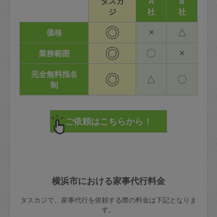
タスカ
A
B
ジ
社
社
◎
×
△
価格
◎
〇
×
業務範囲
完全無料指名
◎
△
〇
制
横浜市における家事代行料金
タスカジで、家事代行を依頼する際の料金は下記となりま
す。