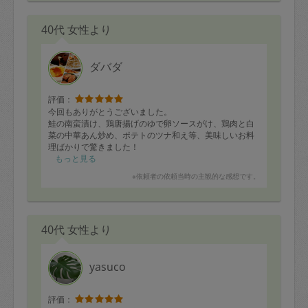
40代 女性より
ダバダ
評価：
今回もありがとうございました。
鮭の南蛮漬け、鶏唐揚げのゆで卵ソースがけ、鶏肉と白
菜の中華あん炒め、ポテトのツナ和え等、美味しいお料
理ばかりで驚きました！
ありがとうございました！
もっと見る
※依頼者の依頼当時の主観的な感想です。
40代 女性より
yasuco
評価：