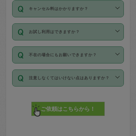
ご依頼は、現在を起点に3日後（72時間
濯、料理、作り置き、整理収納、買い物
のち、タスカジモニター宅にて３時間の
また外国人の方は英語しか話せない方、
キャンセル料はかかりますか？
以降）の日時から受付可能となっていま
です。作業中に物を壊したり、人にけが
現場トライアルを受け、合格したタスカ
日本語も話せる方など様々です。
す。
をさせたりした場合が対象で、補償金額
ジさんが活動されています。
キャンセル料には、以下の2種類がありま
ただし、72時間を切った直前の日程では
は対物1000万円、対人1億円が上限で
バックグラウンドや得意分野はプロフィ
お試し利用はできますか？
す。
タスカジさんへ「募集」をかけることが
す。
※テストセンターの講評は１件目のレビュ
ールに記載していますので、各自の得意
可能です。
ーとして記載されていますので依頼の際
分野を見極めて、目的に合わせてお仕事
「お試し利用」というメニューはありま
万が一損害が発生した場合は、その場の
に参考にしてください。
を依頼してください。
不在の場合にもお願いできますか？
せんが、「一回のみ」依頼を活用するこ
1. 直前キャンセル（定期、スポット契約
写真を撮り、
参考
：
【詳細】タスカジさんの登録に際
とによって、気に入ったタスカジさんを
共通）
タスカジサポートセンターまでご連絡く
して面接や教育は実施していますか？
不在の場合の作業はタスカジさんの同意
見つけることができます。
・タスカジさんのお仕事開始予定時間前
ださい。
注意しなくてはいけない点はありますか？
が必要です。数回の依頼ののち、タスカ
72時間を超える※と、以下のキャンセル
詳細FAQ：
損害賠償保険について教えて
ジさんと依頼者の間で十分な信頼関係が
まず、条件の合う気になるタスカジさ
料が発生します。
ください。
貴重品は紛失の際トラブルの元となるの
できたのち、タスカジさんに依頼してみ
ん、２・３人に「スポット」依頼をして
で、必ず鍵のかかるロッカーや金庫に入
てください。
みてください。
直前キャンセル料：
れて依頼者の責任の元管理するよう心掛
不在時に部屋に入るためにタスカジさん
その後、一番気に入ったタスカジさんに
72時間前〜24時間前＝依頼料金の50%
けてください。
に鍵を預ける必要がありますが、タスカ
「定期（毎週・隔週）」依頼をしてくだ
24時間前～1時間前＝依頼金額の100%
※パスポート、クレジットカード、銀行カ
ジさんが紛失した鍵によって二次的な損
さい。
1時間前〜実施時間＝依頼金額の100%＋
ード、5千円以上のアクセサリー、500円
害（たとえば、第三者の侵入など）が起
交通費全額