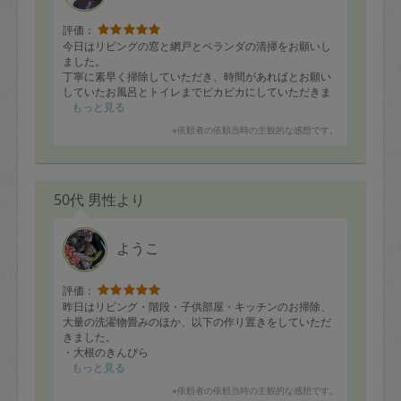
評価：
今日はリビングの窓と網戸とベランダの清掃をお願いし
ました。
丁寧に素早く掃除していただき、時間があればとお願い
していたお風呂とトイレまでピカピカにしていただきま
した。
もっと見る
時間が過ぎても、大丈夫ですよ！と最後までしていただ
※依頼者の依頼当時の主観的な感想です。
いてとても助かりました。
ぜひまたよろしくお願いします。
50代 男性より
ようこ
評価：
昨日はリビング・階段・子供部屋・キッチンのお掃除、
大量の洗濯物畳みのほか、以下の作り置きをしていただ
きました。
・大根のきんぴら
・豚バラ大根
もっと見る
・コールスローサラダ
※依頼者の依頼当時の主観的な感想です。
・ナスの揚げ浸し