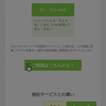
安心・安全の制度
レビューによる「見える
化」に加え､3つの制度※で
安心・安全！
※①ハウスキーパーの3段階スクリーニング(身分証・ビザ確認､面
接､テスト)､②最大一億円の損害保険､③親身なサポートセンター
他社サービスとの違い