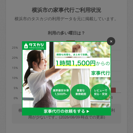
玉、など
きた場合は損害保険の対象外となるので
依頼者不在による当日キャンセル＝依頼
横浜市の家事代行ご利用状況
ご注意ください。
金額の100%＋交通費全額
横浜市のタスカジの利用データを元に掲載しています。
あわせてこちらも参照ください
：
初めて
利用します。注意しなくてはいけない点
※例：依頼日時／土曜日午前9時開始の場
利用の多い曜日は？
はありますか？
合、水曜日午前9時以降はキャンセル料が
×
発生
25%
水曜日9時〜金曜日9時まで＝依頼料金の
20%
50%
15%
金曜日9時～土曜日8時まで＝依頼金額の
100%
10%
土曜日8時〜実施時間＝依頼金額の100%
5%
＋交通費全額
月
火
水
木
金
土
日
0%
依頼者不在による当日キャンセル＝依頼
金額の100%＋交通費全額
横浜市では、毎週木曜日の利用が最も多く、日曜日の利
用が少ないです。(2026/08/09 時点での更新)
2. 定期契約キャンセル（定期契約のみ）