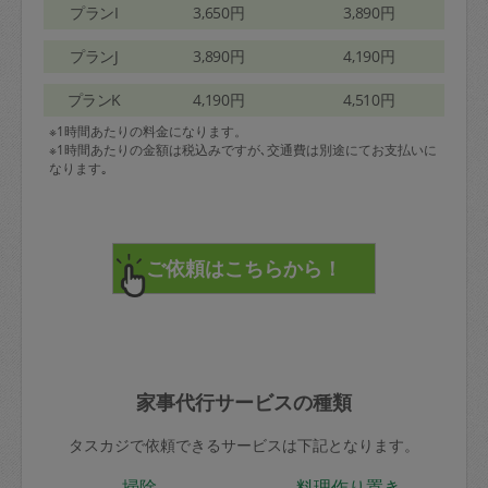
プランI
3,650円
3,890円
プランJ
3,890円
4,190円
プランK
4,190円
4,510円
※1時間あたりの料金になります。
※1時間あたりの金額は税込みですが､交通費は別途にてお支払いに
なります｡
家事代行サービスの種類
タスカジで依頼できるサービスは下記となります。
掃除
料理作り置き