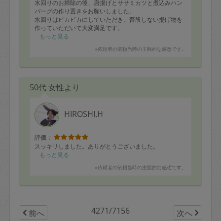
水回りのお掃除の後、唐揚げとササミカツと煮込みハン
バーグの作り置きをお願いしました。
水回りはピカピカにしていただき、普段しない揚げ物を
作っていただいて大変満足です。
早速夜ご飯に唐揚げとササミカツを美味しくいただきま
もっと見る
した。
※依頼者の依頼当時の主観的な感想です。
また次回もどうぞよろしくお願いします！！
50代 女性より
HIROSHI.H
評価：
スッキリしました。ありがとうございました。
もっと見る
※依頼者の依頼当時の主観的な感想です。
4271/7156
前へ
次へ