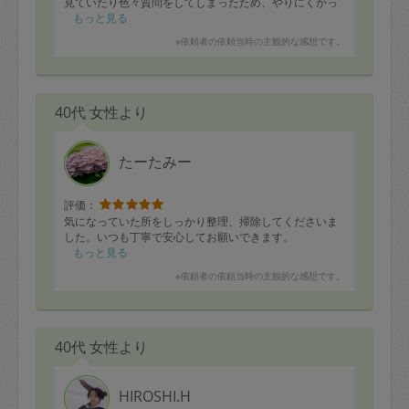
見ていたり色々質問をしてしまったため、やりにくかっ
たかと思います。
もっと見る
そんな中でも、たくさんの品を作ってくださいました。
※依頼者の依頼当時の主観的な感想です。
⭐︎チキンステーキ
⭐︎煮込みハンバーグ
⭐︎たらのクリーム煮
⭐︎鱈の酒蒸し
40代 女性より
⭐︎肉じゃが
○ひじきの煮物
○ひじきとトマトのサラダ
○小松菜と切り干し大根のサラダ
たーたみー
○カボチャサラダ
○蓮根のきんぴら
○高野豆腐の揚げ浸し
評価：
○ポテトフライ
気になっていた所をしっかり整理、掃除してくださいま
○野菜スープ
した。いつも丁寧で安心してお願いできます。
○麻婆豆腐
もっと見る
※依頼者の依頼当時の主観的な感想です。
薄味でお願いしましたが、とても美味しかったです。
小松菜と切り干し大根をナンプラーで味付けしたり、高
野豆腐を揚げるという発想が無かったのでとても新鮮で
したし気に入りました。
普段下ごしらえをあまりしっかりしないので、ちゃんと
40代 女性より
やるとこんなにも食感が変わるのだと色々と勉強になり
ました。
本当にありがとうございました。
HIROSHI.H