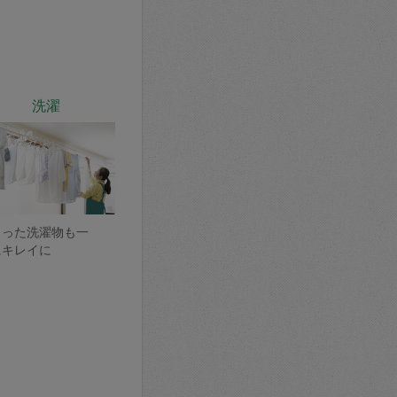
洗濯
まった洗濯物も一
にキレイに