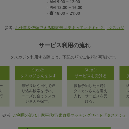
- AM 9:00 ~ 12:00
- PM 13:00 ~ 16:00
- 夜 18:00 ~ 21:00
参考:
お仕事を依頼できる時間帯は決まっていますか？ | タスカジ
サービス利用の流れ
タスカジを利用する際には、下記の順でご依頼が可能です。
Step2:
Step3:
録
タスカジさんを探す
サービスを受ける
ー
最寄り駅や日付で絞
依頼予約した日時に
力
り込み検索を行い、
タスカジさんを迎え
行
ニーズに合うタスカ
入れ、サービスを受
ジさんを探す。
ける。
参考:
ご利用の流れ｜家事代行/家政婦マッチングサイト『タスカジ』