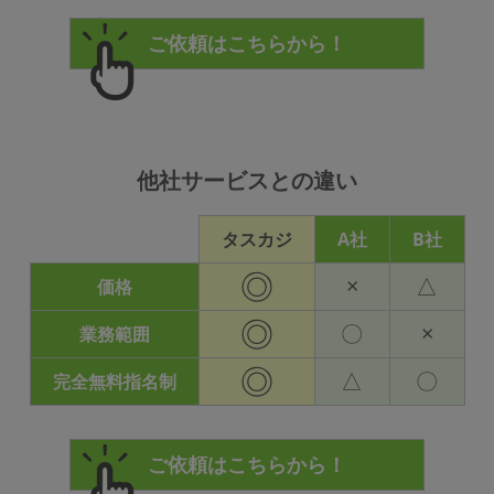
他社サービスとの違い
タスカジ
A社
B社
◎
×
△
価格
◎
〇
×
業務範囲
◎
△
〇
完全無料指名制