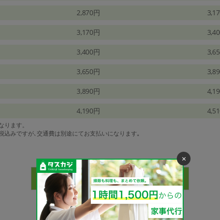
2,870円
3,1
3,170円
3,4
3,400円
3,6
3,650円
3,8
3,890円
4,1
4,190円
4,5
になります。
は税込みですが､交通費は別途にてお支払いになります｡
×