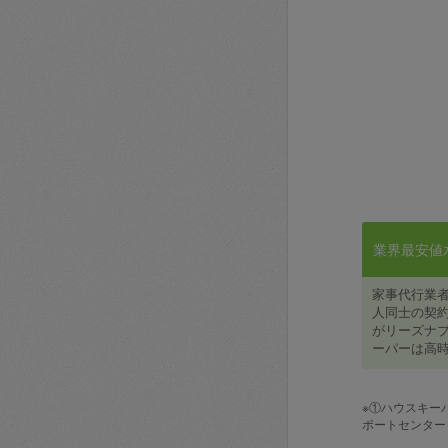
業界最安値水準
家事代行業
人同士の契約
がリーズナブ
ーパーは高時
※①ハウスキー
ポートセンター