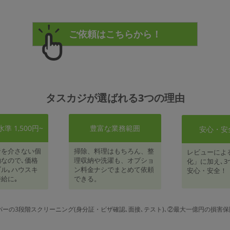
タスカジが選ばれる3つの理由
 1,500円~
豊富な業務範囲
安心・安
者を介さない個
掃除、料理はもちろん、整
レビューによ
なので､価格
理収納や洗濯も、オプショ
化」に加え､3
ル｡ハウスキ
ン料金ナシでまとめて依頼
安心・安全！
給に｡
できる。
パーの3段階スクリーニング(身分証・ビザ確認､面接､テスト)､②最大一億円の損害保