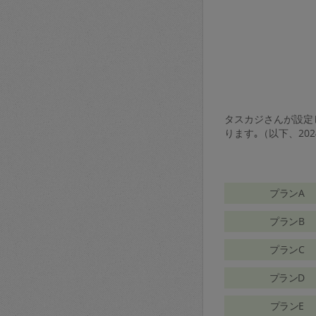
タスカジさんが設定し
ります｡（以下、20
プランA
プランB
プランC
プランD
プランE