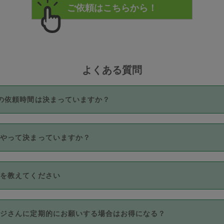
よくある質問
の依頼時間は決まっていますか？
つき3時間固定です。3時間を超えて依頼したい場合は、延長機能
うやって決まっていますか？
をご利用いただくには、タスカジさんに事前に相談し、合意の上事
。なお、3時間を下回っても、値引き等はございません。
価格帯の中からタスカジさん自身が価格を選んで設定しています。
法を教えてください
さんの価格設定には最初は制限があり、レビュー件数、レビューの
定可能な最高額が上がっていく仕組みになっています。
クレジットカード（Visa／Master／JCB／AMERICAN EXPRESS
カジさんに定期的にお願いする場合はお得になる？
のみとなります。