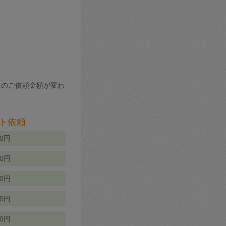
りのご依頼金額が変わ
ト依頼
00円
00円
50円
80円
70円