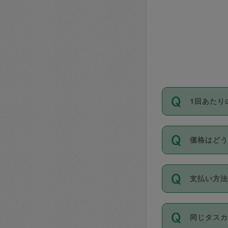
1回あたり
依頼1回に
価格はど
い。機能
が必要です
11種類の
支払い方
タスカジ
除々に設
お支払方法は
同じタス
Club）