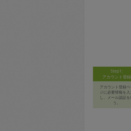
Step1:
アカウント登
アカウント登録ペ
ジに必要情報を入
し、メール認証を
う。