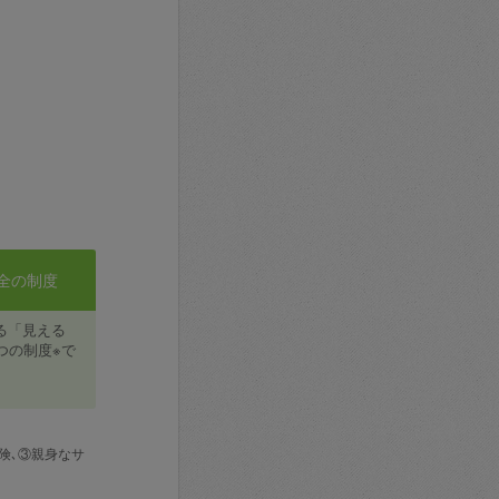
全の制度
る「見える
つの制度※で
険､③親身なサ