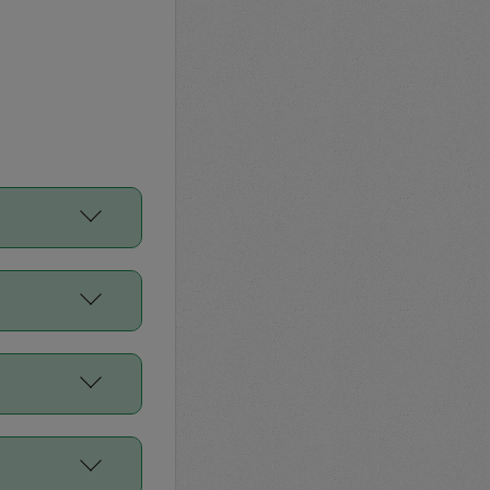
をご利用くださ
前申請すること
平均値、などで
／Diners