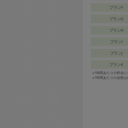
プランF
プランG
プランH
プランI
プランJ
プランK
※1時間あたりの料金
※1時間あたりの金額