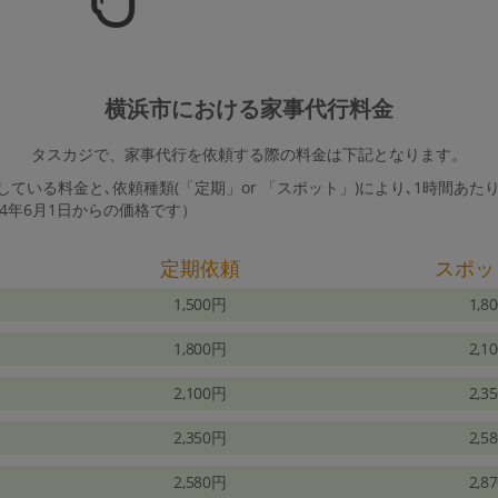
横浜市における家事代行料金
タスカジで、家事代行を依頼する際の料金は下記となります。
ている料金と､依頼種類(「定期」or 「スポット」)により､1時間あた
24年6月1日からの価格です）
定期依頼
スポッ
1,500円
1,8
1,800円
2,1
2,100円
2,3
2,350円
2,5
2,580円
2,8