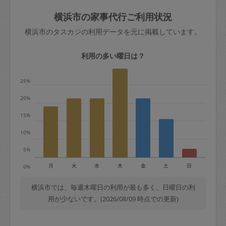
玉、など
きた場合は損害保険の対象外となるので
依頼者不在による当日キャンセル＝依頼
横浜市の家事代行ご利用状況
ご注意ください。
金額の100%＋交通費全額
横浜市のタスカジの利用データを元に掲載しています。
あわせてこちらも参照ください
：
初めて
利用します。注意しなくてはいけない点
※例：依頼日時／土曜日午前9時開始の場
利用の多い曜日は？
はありますか？
合、水曜日午前9時以降はキャンセル料が
発生
25%
水曜日9時〜金曜日9時まで＝依頼料金の
20%
50%
15%
金曜日9時～土曜日8時まで＝依頼金額の
100%
10%
土曜日8時〜実施時間＝依頼金額の100%
5%
＋交通費全額
月
火
水
木
金
土
日
0%
依頼者不在による当日キャンセル＝依頼
金額の100%＋交通費全額
横浜市では、毎週木曜日の利用が最も多く、日曜日の利
用が少ないです。(2026/08/09 時点での更新)
2. 定期契約キャンセル（定期契約のみ）