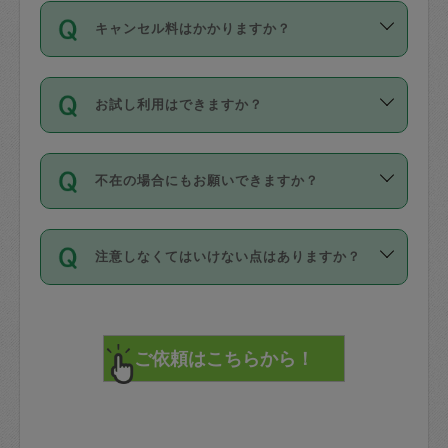
ご依頼は、現在を起点に3日後（72時間
濯、料理、作り置き、整理収納、買い物
のち、タスカジモニター宅にて３時間の
また外国人の方は英語しか話せない方、
キャンセル料はかかりますか？
以降）の日時から受付可能となっていま
です。作業中に物を壊したり、人にけが
現場トライアルを受け、合格したタスカ
日本語も話せる方など様々です。
す。
をさせたりした場合が対象で、補償金額
ジさんが活動されています。
キャンセル料には、以下の2種類がありま
ただし、72時間を切った直前の日程では
は対物1000万円、対人1億円が上限で
バックグラウンドや得意分野はプロフィ
お試し利用はできますか？
す。
タスカジさんへ「募集」をかけることが
す。
※テストセンターの講評は１件目のレビュ
ールに記載していますので、各自の得意
可能です。
ーとして記載されていますので依頼の際
分野を見極めて、目的に合わせてお仕事
「お試し利用」というメニューはありま
万が一損害が発生した場合は、その場の
に参考にしてください。
を依頼してください。
不在の場合にもお願いできますか？
せんが、「一回のみ」依頼を活用するこ
1. 直前キャンセル（定期、スポット契約
写真を撮り、
参考
：
【詳細】タスカジさんの登録に際
とによって、気に入ったタスカジさんを
共通）
タスカジサポートセンターまでご連絡く
して面接や教育は実施していますか？
不在の場合の作業はタスカジさんの同意
見つけることができます。
・タスカジさんのお仕事開始予定時間前
ださい。
注意しなくてはいけない点はありますか？
が必要です。数回の依頼ののち、タスカ
72時間を超える※と、以下のキャンセル
詳細FAQ：
損害賠償保険について教えて
ジさんと依頼者の間で十分な信頼関係が
まず、条件の合う気になるタスカジさ
料が発生します。
ください。
貴重品は紛失の際トラブルの元となるの
できたのち、タスカジさんに依頼してみ
ん、２・３人に「スポット」依頼をして
で、必ず鍵のかかるロッカーや金庫に入
てください。
みてください。
直前キャンセル料：
れて依頼者の責任の元管理するよう心掛
不在時に部屋に入るためにタスカジさん
その後、一番気に入ったタスカジさんに
72時間前〜24時間前＝依頼料金の50%
けてください。
に鍵を預ける必要がありますが、タスカ
「定期（毎週・隔週）」依頼をしてくだ
24時間前～1時間前＝依頼金額の100%
※パスポート、クレジットカード、銀行カ
ジさんが紛失した鍵によって二次的な損
さい。
1時間前〜実施時間＝依頼金額の100%＋
ード、5千円以上のアクセサリー、500円
害（たとえば、第三者の侵入など）が起
交通費全額