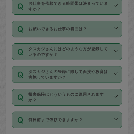
す。
丈夫です。
お仕事を依頼できる時間帯は決まっていま
料金のご請求と合わせてお支払いとなり
定期の最低利用回数は設けていない代わ
デビットカード・プリペイドカード（Vプ
すか？
ます。交通費の金額は「依頼の詳細」に
りに、一定数を超えたキャンセルは有償
リカ、au WALLETなど）
は支払にはご利
時間帯は3種類あります。いずれも１回あ
自動計算で表示されます。
でキャンセルすることが出来ます。
用いただけませんのでご注意ください。
お願いできるお仕事の範囲は？
たり３時間です。
銀行振込や現金払いも対応していませ
（例：毎週定期の場合は３回以上のキャ
ん。
掃除、整理収納、洗濯、買い物、料理、
・ＡＭ ９時～１２時
ンセルが有償（1200円、隔週定期の場合
なお、タスカジさんの交通費も、依頼料
タスカジさんにはどのような方が登録して
作り置きです。タスカジさんによってで
・ＰＭ １３時～１６時
いるのですか？
は２回以上のキャンセルが有償（1200
金のご請求と合わせてお支払いとなりま
きる仕事の範囲が異なりますので、依頼
・夜 １８時～２１時
円））
す。交通費の金額は「依頼の詳細」に自
主婦として長年の家事経験をお持ちの
する前にタスカジさんのプロフィールで
動計算で表示されます。
タスカジさんの登録に際して面接や教育は
方、栄養士・調理師といった資格者で保
確認してください。
開始時間を２時間前後変更することが可
実施していますか？
育園や学校の給食やレストランで料理関
基本的に、高所での作業や危険作業、屋
能です。依頼送信後、個別にタスカジさ
応募の際に、各自事務局との面接と説明
係の専門職に従事されていた方、日本で
外での作業は対象外です。
んにメッセージを送り調整してくださ
損害保険はどういうものに適用されます
を行っています。その後、身分証明書の
すでにハウスキーパーや英語の先生とし
か？
い。ただし、２時間を越えての調整はで
写真提出をしていただいています。外国
てお仕事をしているフィリピン出身の
きません。
依頼者とタスカジさんとの間でタスカジ
人の場合は在留カードで労働許可状況を
方、海外からの留学生、家事が好きな会
万が一、依頼した時間帯と作業時間が１
何日前まで依頼できますか？
を通して成立した作業時間内での作業に
確認しています。タスカジさんトレーニ
社員など様々なバックグラウンドの方が
時間も被らない場合、損害保険の対象外
適用されます。作業範囲は、掃除、洗
ング動画を使ったセルフトレーニングの
登録しています。
となりますので、ご注意ください。