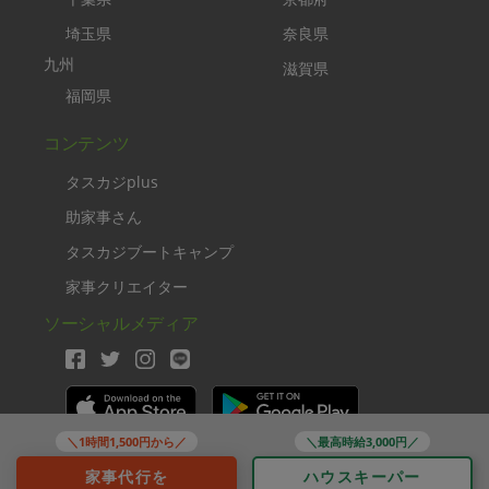
埼玉県
奈良県
九州
滋賀県
福岡県
コンテンツ
タスカジplus
助家事さん
タスカジブートキャンプ
家事クリエイター
ソーシャルメディア
＼1時間1,500円から／
＼最高時給3,000円／
Copyright TASKAJI Inc.
家事代行を
ハウスキーパー