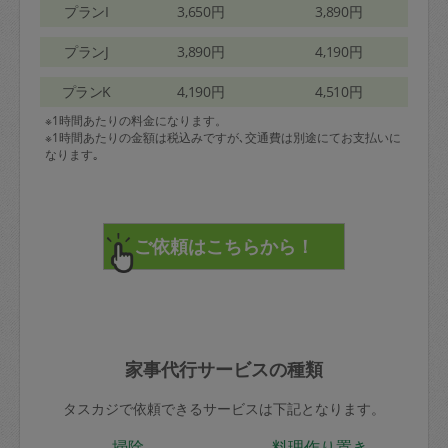
プランI
3,650円
3,890円
プランJ
3,890円
4,190円
プランK
4,190円
4,510円
※1時間あたりの料金になります。
※1時間あたりの金額は税込みですが､交通費は別途にてお支払いに
なります｡
家事代行サービスの種類
タスカジで依頼できるサービスは下記となります。
掃除
料理作り置き