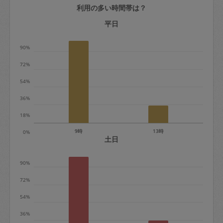
利用の多い時間帯は？
定期契約をキャンセルする場合、毎週定
期は月2回まで隔週定期は月1回までキャ
平日
ンセル料は発生しません。それ以上はキ
90%
ャンセル料が発生します。
72%
定期契約キャンセル料：
54%
・1回につき1,200円※
36%
・詳細ルールは、
こちら
を参照くださ
い。
18%
9時
13時
0%
※キャンセル料金の設定について：
土日
定期依頼1回（3時間）の金額とスポット
90%
1回（3時間）依頼した場合の金額の差額
相当で料金設定されています。
72%
54%
36%