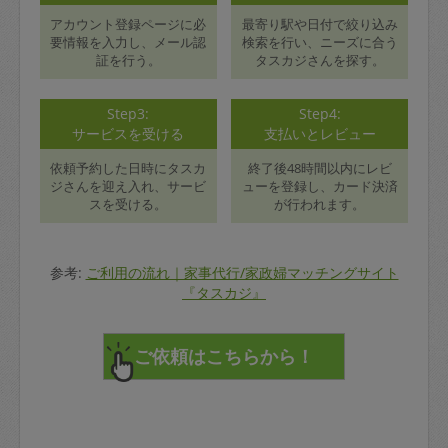
アカウント登録ページに必
最寄り駅や日付で絞り込み
要情報を入力し、メール認
検索を行い、ニーズに合う
証を行う。
タスカジさんを探す。
Step3:
Step4:
サービスを受ける
支払いとレビュー
依頼予約した日時にタスカ
終了後48時間以内にレビ
ジさんを迎え入れ、サービ
ューを登録し、カード決済
スを受ける。
が行われます。
参考:
ご利用の流れ｜家事代行/家政婦マッチングサイト
『タスカジ』