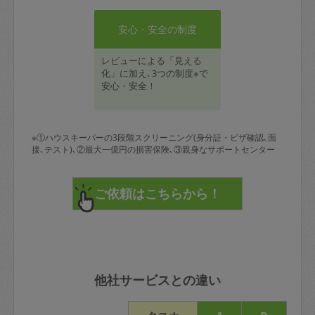
安心・安全の制度
レビューによる「見える
化」に加え､3つの制度※で
安心・安全！
※①ハウスキーパーの3段階スクリーニング(身分証・ビザ確認､面
接､テスト)､②最大一億円の損害保険､③親身なサポートセンター
他社サービスとの違い