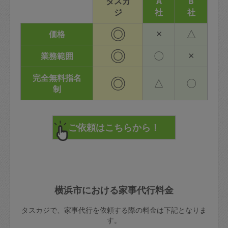
タスカ
A
B
ジ
社
社
◎
×
△
価格
◎
〇
×
業務範囲
完全無料指名
◎
△
〇
制
横浜市における家事代行料金
タスカジで、家事代行を依頼する際の料金は下記となりま
す。