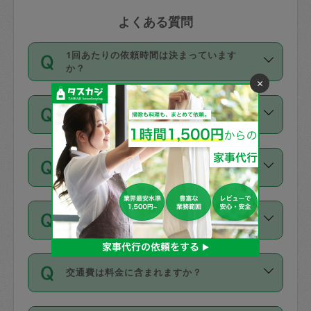
よくある質問
1回あたりの依頼時間は決まっています
か？
×
依頼1回につき3時間固定です。3時間を
価格はどうやって決まっていますか？
超えて依頼したい場合は、延長機能をご
利用ください。機能をご利用いただくに
11種類の価格帯の中からタスカジさん自
は、タスカジさんに事前に相談し、合意
支払い方法を教えてください
身が価格を選んで設定しています。
の上事前申請することが必要です。な
タスカジさんの価格設定には最初は制限
お、3時間を下回っても、値引き等はござ
お支払方法はクレジットカード（Visa／
があり、レビュー件数、レビューの平均
いません。
同じタスカジさんに定期的にお願いする場
Master／JCB／AMERICAN EXPRESS／
値、などで除々に設定可能な最高額が上
合はお得になる？
Diners Club）のみとなります。
がっていく仕組みになっています。
依頼には「スポット」と「定期（毎週｜
カード情報のご登録は、依頼リクエスト
交通費は料金に含まれますか？
隔週）」があり、「定期」の依頼は「ス
を行う際にご入力ください。プロフィー
ポット」よりお得な料金でご利用できま
ル登録時にはご入力いただかなくても大
交通費は依頼料金とは別途発生し、依頼