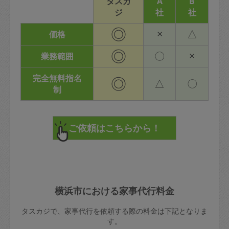
タスカ
A
B
ジ
社
社
◎
×
△
価格
◎
〇
×
業務範囲
完全無料指名
◎
△
〇
制
横浜市における家事代行料金
タスカジで、家事代行を依頼する際の料金は下記となりま
す。