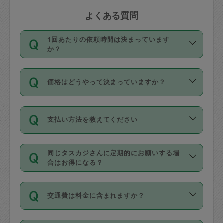
よくある質問
1回あたりの依頼時間は決まっています
か？
依頼1回につき3時間固定です。3時間を
価格はどうやって決まっていますか？
超えて依頼したい場合は、延長機能をご
利用ください。機能をご利用いただくに
11種類の価格帯の中からタスカジさん自
は、タスカジさんに事前に相談し、合意
支払い方法を教えてください
身が価格を選んで設定しています。
の上事前申請することが必要です。な
タスカジさんの価格設定には最初は制限
お、3時間を下回っても、値引き等はござ
お支払方法はクレジットカード（Visa／
があり、レビュー件数、レビューの平均
いません。
同じタスカジさんに定期的にお願いする場
Master／JCB／AMERICAN EXPRESS／
値、などで除々に設定可能な最高額が上
合はお得になる？
Diners Club）のみとなります。
がっていく仕組みになっています。
依頼には「スポット」と「定期（毎週｜
カード情報のご登録は、依頼リクエスト
交通費は料金に含まれますか？
隔週）」があり、「定期」の依頼は「ス
を行う際にご入力ください。プロフィー
ポット」よりお得な料金でご利用できま
ル登録時にはご入力いただかなくても大
交通費は依頼料金とは別途発生し、依頼