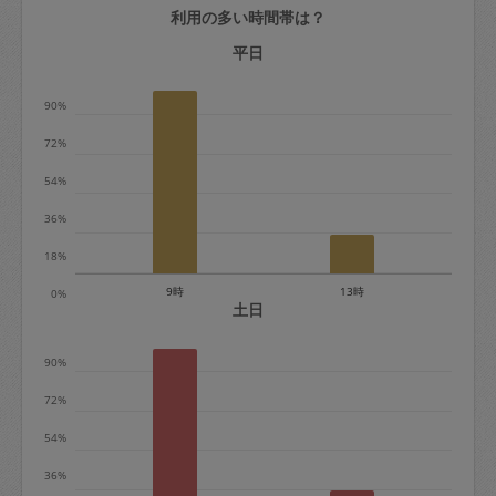
利用の多い時間帯は？
定期契約をキャンセルする場合、毎週定
期は月2回まで隔週定期は月1回までキャ
平日
ンセル料は発生しません。それ以上はキ
90%
ャンセル料が発生します。
72%
定期契約キャンセル料：
54%
・1回につき1,200円※
36%
・詳細ルールは、
こちら
を参照くださ
い。
18%
9時
13時
0%
※キャンセル料金の設定について：
土日
定期依頼1回（3時間）の金額とスポット
90%
1回（3時間）依頼した場合の金額の差額
相当で料金設定されています。
72%
54%
36%