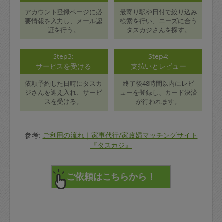
アカウント登録ページに必
最寄り駅や日付で絞り込み
要情報を入力し、メール認
検索を行い、ニーズに合う
証を行う。
タスカジさんを探す。
Step3:
Step4:
サービスを受ける
支払いとレビュー
依頼予約した日時にタスカ
終了後48時間以内にレビ
ジさんを迎え入れ、サービ
ューを登録し、カード決済
スを受ける。
が行われます。
参考:
ご利用の流れ｜家事代行/家政婦マッチングサイト
『タスカジ』