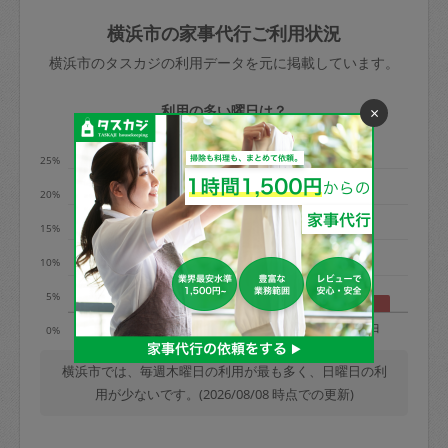
玉、など
きた場合は損害保険の対象外となるので
依頼者不在による当日キャンセル＝依頼
横浜市の家事代行ご利用状況
ご注意ください。
金額の100%＋交通費全額
横浜市のタスカジの利用データを元に掲載しています。
あわせてこちらも参照ください
：
初めて
利用します。注意しなくてはいけない点
※例：依頼日時／土曜日午前9時開始の場
利用の多い曜日は？
×
はありますか？
合、水曜日午前9時以降はキャンセル料が
発生
25%
水曜日9時〜金曜日9時まで＝依頼料金の
20%
50%
15%
金曜日9時～土曜日8時まで＝依頼金額の
100%
10%
土曜日8時〜実施時間＝依頼金額の100%
5%
＋交通費全額
月
火
水
木
金
土
日
0%
依頼者不在による当日キャンセル＝依頼
金額の100%＋交通費全額
横浜市では、毎週木曜日の利用が最も多く、日曜日の利
用が少ないです。(2026/08/08 時点での更新)
2. 定期契約キャンセル（定期契約のみ）