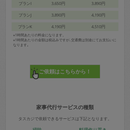
プランI
3,650円
3,890円
プランJ
3,890円
4,190円
プランK
4,190円
4,510円
※1時間あたりの料金になります。
※1時間あたりの金額は税込みですが､交通費は別途にてお支払いに
なります｡
家事代行サービスの種類
タスカジで依頼できるサービスは下記となります。
掃除
料理作り置き