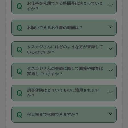
す。
丈夫です。
お仕事を依頼できる時間帯は決まっていま
料金のご請求と合わせてお支払いとなり
定期の最低利用回数は設けていない代わ
デビットカード・プリペイドカード（Vプ
すか？
ます。交通費の金額は「依頼の詳細」に
りに、一定数を超えたキャンセルは有償
リカ、au WALLETなど）
は支払にはご利
時間帯は3種類あります。いずれも１回あ
自動計算で表示されます。
でキャンセルすることが出来ます。
用いただけませんのでご注意ください。
お願いできるお仕事の範囲は？
たり３時間です。
銀行振込や現金払いも対応していませ
（例：毎週定期の場合は３回以上のキャ
ん。
掃除、整理収納、洗濯、買い物、料理、
・ＡＭ ９時～１２時
ンセルが有償（1200円、隔週定期の場合
なお、タスカジさんの交通費も、依頼料
タスカジさんにはどのような方が登録して
作り置きです。タスカジさんによってで
・ＰＭ １３時～１６時
いるのですか？
は２回以上のキャンセルが有償（1200
金のご請求と合わせてお支払いとなりま
きる仕事の範囲が異なりますので、依頼
・夜 １８時～２１時
円））
す。交通費の金額は「依頼の詳細」に自
主婦として長年の家事経験をお持ちの
する前にタスカジさんのプロフィールで
動計算で表示されます。
タスカジさんの登録に際して面接や教育は
方、栄養士・調理師といった資格者で保
確認してください。
開始時間を２時間前後変更することが可
実施していますか？
育園や学校の給食やレストランで料理関
基本的に、高所での作業や危険作業、屋
能です。依頼送信後、個別にタスカジさ
応募の際に、各自事務局との面接と説明
係の専門職に従事されていた方、日本で
外での作業は対象外です。
んにメッセージを送り調整してくださ
損害保険はどういうものに適用されます
を行っています。その後、身分証明書の
すでにハウスキーパーや英語の先生とし
か？
い。ただし、２時間を越えての調整はで
写真提出をしていただいています。外国
てお仕事をしているフィリピン出身の
きません。
依頼者とタスカジさんとの間でタスカジ
人の場合は在留カードで労働許可状況を
方、海外からの留学生、家事が好きな会
万が一、依頼した時間帯と作業時間が１
何日前まで依頼できますか？
を通して成立した作業時間内での作業に
確認しています。タスカジさんトレーニ
社員など様々なバックグラウンドの方が
時間も被らない場合、損害保険の対象外
適用されます。作業範囲は、掃除、洗
ング動画を使ったセルフトレーニングの
登録しています。
となりますので、ご注意ください。