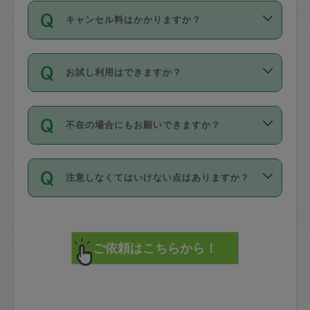
ご依頼は、現在を起点に3日後（72時間
濯、料理、作り置き、整理収納、買い物
のち、タスカジモニター宅にて３時間の
また外国人の方は英語しか話せない方、
キャンセル料はかかりますか？
以降）の日時から受付可能となっていま
です。作業中に物を壊したり、人にけが
現場トライアルを受け、合格したタスカ
日本語も話せる方など様々です。
す。
をさせたりした場合が対象で、補償金額
ジさんが活動されています。
キャンセル料には、以下の2種類がありま
ただし、72時間を切った直前の日程では
は対物1000万円、対人1億円が上限で
バックグラウンドや得意分野はプロフィ
お試し利用はできますか？
す。
タスカジさんへ「募集」をかけることが
す。
※テストセンターの講評は１件目のレビュ
ールに記載していますので、各自の得意
可能です。
ーとして記載されていますので依頼の際
分野を見極めて、目的に合わせてお仕事
「お試し利用」というメニューはありま
万が一損害が発生した場合は、その場の
に参考にしてください。
を依頼してください。
不在の場合にもお願いできますか？
せんが、「一回のみ」依頼を活用するこ
1. 直前キャンセル（定期、スポット契約
写真を撮り、
参考
：
【詳細】タスカジさんの登録に際
とによって、気に入ったタスカジさんを
共通）
タスカジサポートセンターまでご連絡く
して面接や教育は実施していますか？
不在の場合の作業はタスカジさんの同意
見つけることができます。
・タスカジさんのお仕事開始予定時間前
ださい。
注意しなくてはいけない点はありますか？
が必要です。数回の依頼ののち、タスカ
72時間を超える※と、以下のキャンセル
詳細FAQ：
損害賠償保険について教えて
ジさんと依頼者の間で十分な信頼関係が
まず、条件の合う気になるタスカジさ
料が発生します。
ください。
貴重品は紛失の際トラブルの元となるの
できたのち、タスカジさんに依頼してみ
ん、２・３人に「スポット」依頼をして
で、必ず鍵のかかるロッカーや金庫に入
てください。
みてください。
直前キャンセル料：
れて依頼者の責任の元管理するよう心掛
不在時に部屋に入るためにタスカジさん
その後、一番気に入ったタスカジさんに
72時間前〜24時間前＝依頼料金の50%
けてください。
に鍵を預ける必要がありますが、タスカ
「定期（毎週・隔週）」依頼をしてくだ
24時間前～1時間前＝依頼金額の100%
※パスポート、クレジットカード、銀行カ
ジさんが紛失した鍵によって二次的な損
さい。
1時間前〜実施時間＝依頼金額の100%＋
ード、5千円以上のアクセサリー、500円
害（たとえば、第三者の侵入など）が起
交通費全額