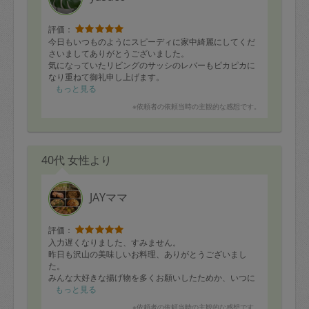
評価：
今日もいつものようにスピーディに家中綺麗にしてくだ
さいましてありがとうございました。
気になっていたリビングのサッシのレバーもピカピカに
なり重ねて御礼申し上げます。
お蔭様でとても気持ちよく過ごせます。
もっと見る
猫もすっかり慣れて時々お仕事中のタスカジさんのそば
※依頼者の依頼当時の主観的な感想です。
へ挨拶に行っています！
また二週間後どうぞ宜しくお願いいたします。
40代 女性より
JAYママ
評価：
入力遅くなりました、すみません。
昨日も沢山の美味しいお料理、ありがとうございまし
た。
みんな大好きな揚げ物を多くお願いしたためか、いつに
も増してハイスピードでいただいております！
もっと見る
また次回もどうぞよろしくお願いします。
※依頼者の依頼当時の主観的な感想です。