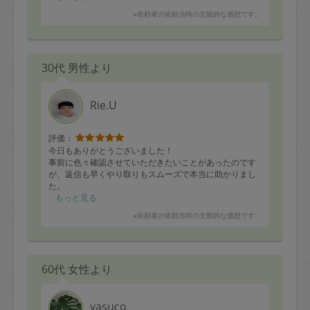
ミコを使った味付けのものまでバラエティがあったので
※依頼者の依頼当時の主観的な感想です。
食卓の彩りが広がりました。
もうすぐ２歳の偏食気味の子どもも食べられるものがあ
り、とても助かりました。
最初は人見知りしていた子どもも、リズミカルな包丁の
30代 男性より
音に引き寄せられて興味津々でキッチンへ見学に行く
と、
優しく話しかけて下さり、最後はすっかり打ち解けて喜
んでいました。
Rie.U
短い時間でしたがお人柄の良さが伝わってきました。本
当にありがとうございました。
評価：
今日もありがとうございました！
事前に色々確認させていただきたいことがあったのです
が、返信も早くやり取りもスムーズで本当に助かりまし
た。
また、買いすぎたと思った野菜もお肉類も、時間内で使
もっと見る
い切っていただき感動しました。
※依頼者の依頼当時の主観的な感想です。
次回もどうぞよろしくお願いします。
60代 女性より
yasuco