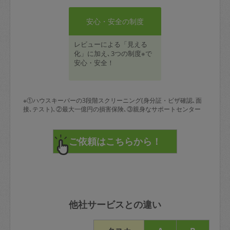
安心・安全の制度
レビューによる「見える
化」に加え､3つの制度※で
安心・安全！
※①ハウスキーパーの3段階スクリーニング(身分証・ビザ確認､面
接､テスト)､②最大一億円の損害保険､③親身なサポートセンター
他社サービスとの違い