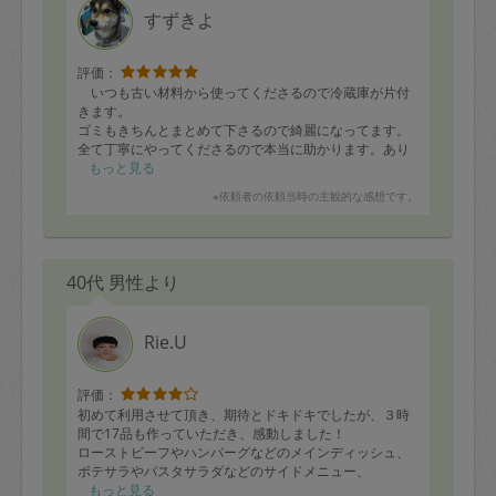
すずきよ
評価：
いつも古い材料から使ってくださるので冷蔵庫が片付
きます。
ゴミもきちんとまとめて下さるので綺麗になってます。
全て丁寧にやってくださるので本当に助かります。あり
がとうございます😊
もっと見る
※依頼者の依頼当時の主観的な感想です。
40代 男性より
Rie.U
評価：
初めて利用させて頂き、期待とドキドキでしたが、３時
間で17品も作っていただき、感動しました！
ローストビーフやハンバーグなどのメインディッシュ、
ポテサラやパスタサラダなどのサイドメニュー、
オーソドックスな味付けの煮物、さらにハーブやバルサ
もっと見る