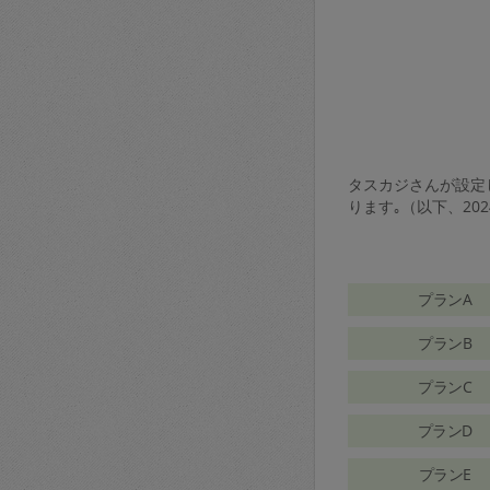
タスカジさんが設定し
ります｡（以下、20
プランA
プランB
プランC
プランD
プランE