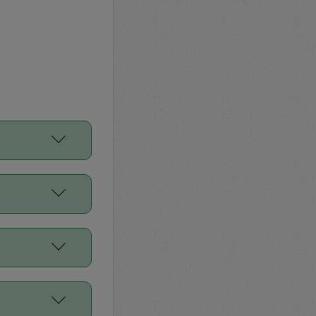
をご利用くださ
前申請すること
平均値、などで
／Diners