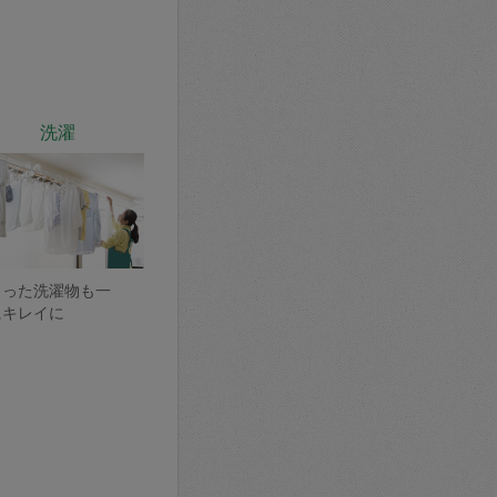
洗濯
まった洗濯物も一
にキレイに