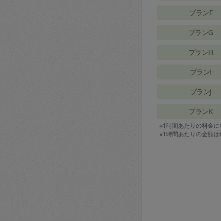
プランF
プランG
プランH
プランI
プランJ
プランK
※1時間あたりの料金
※1時間あたりの金額