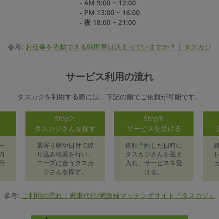
- AM 9:00 ~ 12:00
- PM 13:00 ~ 16:00
- 夜 18:00 ~ 21:00
参考:
お仕事を依頼できる時間帯は決まっていますか？ | タスカジ
サービス利用の流れ
タスカジを利用する際には、下記の順でご依頼が可能です。
Step2:
Step3:
録
タスカジさんを探す
サービスを受ける
ー
最寄り駅や日付で絞
依頼予約した日時に
力
り込み検索を行い、
タスカジさんを迎え
行
ニーズに合うタスカ
入れ、サービスを受
ジさんを探す。
ける。
参考:
ご利用の流れ｜家事代行/家政婦マッチングサイト『タスカジ』