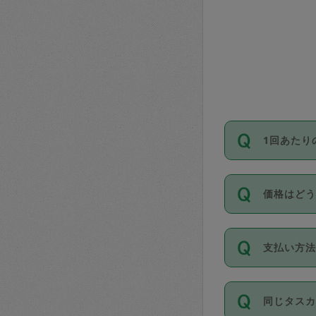
1回あたり
依頼1回に
価格はど
い。機能
が必要です
11種類の
支払い方
タスカジ
除々に設
お支払方法は
同じタス
Club）