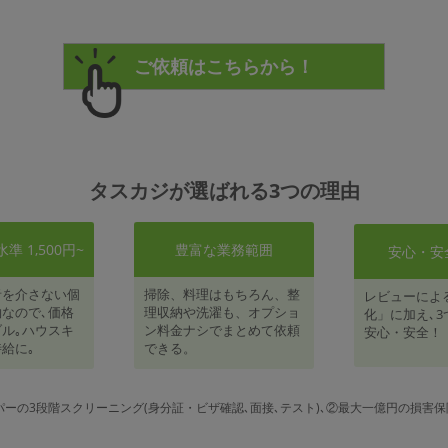
タスカジが選ばれる3つの理由
 1,500円~
豊富な業務範囲
安心・安
者を介さない個
掃除、料理はもちろん、整
レビューによ
なので､価格
理収納や洗濯も、オプショ
化」に加え､3
ル｡ハウスキ
ン料金ナシでまとめて依頼
安心・安全！
給に｡
できる。
パーの3段階スクリーニング(身分証・ビザ確認､面接､テスト)､②最大一億円の損害保