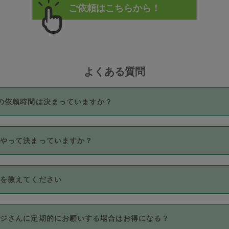
よくある質問
の依頼時間は決まっていますか？
つき3時間固定です。3時間を超えて依頼したい場合は、延長機能
うやって決まっていますか？
をご利用いただくには、タスカジさんに事前に相談し、合意の上事
。なお、3時間を下回っても、値引き等はございません。
価格帯の中からタスカジさん自身が価格を選んで設定しています。
法を教えてください
さんの価格設定には最初は制限があり、レビュー件数、レビューの
定可能な最高額が上がっていく仕組みになっています。
クレジットカード（Visa／Master／JCB／AMERICAN EXPRESS
カジさんに定期的にお願いする場合はお得になる？
のみとなります。