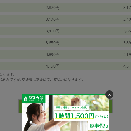
2,870円
3,1
3,170円
3,4
3,400円
3,6
3,650円
3,8
3,890円
4,1
4,190円
4,5
になります。
は税込みですが､交通費は別途にてお支払いになります｡
×