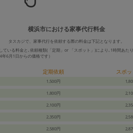
横浜市における家事代行料金
タスカジで、家事代行を依頼する際の料金は下記となります。
ている料金と､依頼種類(「定期」or 「スポット」)により､1時間あた
24年6月1日からの価格です）
定期依頼
スポッ
1,500円
1,8
1,800円
2,1
2,100円
2,3
2,350円
2,5
2,580円
2,8