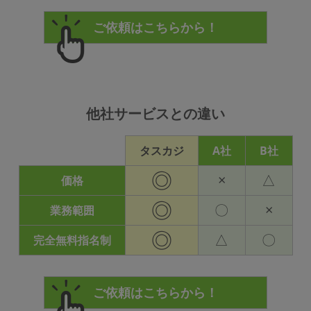
他社サービスとの違い
タスカジ
A社
B社
◎
×
△
価格
◎
〇
×
業務範囲
◎
△
〇
完全無料指名制