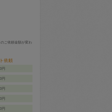
りのご依頼金額が変わ
ト依頼
00円
00円
50円
80円
70円