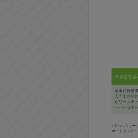
業界最安値水準
家事代行業
人同士の契約
がリーズナブ
ーパーは高時
※①ハウスキー
ポートセンター