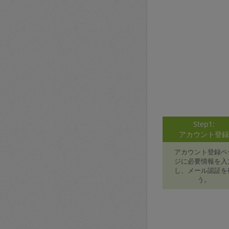
Step1:
アカウント登
アカウント登録ペ
ジに必要情報を入
し、メール認証を
う。