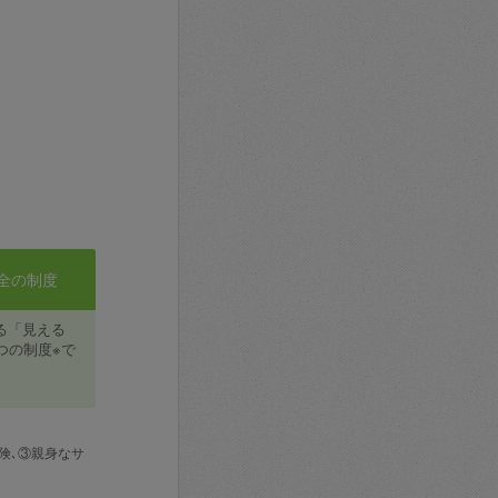
全の制度
る「見える
つの制度※で
険､③親身なサ