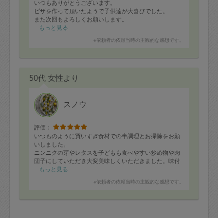
いつもありがとうございます。
ピザを作って頂いたようで子供達が大喜びでした。
また次回もよろしくお願いします。
もっと見る
※依頼者の依頼当時の主観的な感想です。
50代 女性より
スノウ
評価：
いつものように買いすぎ食材での半調理とお掃除をお願
いしました。
ニンニクの芽やレタスを子どもも食べやすい炒め物や肉
団子にしていただき大変美味しくいただきました。味付
けはもちろんのこと、ほうれん草の茹で加減ひとつとっ
もっと見る
ても、いつも絶妙に美味しい状態にしておいてくださる
※依頼者の依頼当時の主観的な感想です。
ので、本当にプロでいらっしゃるなぁと感心するばかり
です。
今回はこちらの家の中が落ちつかない状態で、あまりお
話ができなかったのが残念でしたが、健康や食品、水な