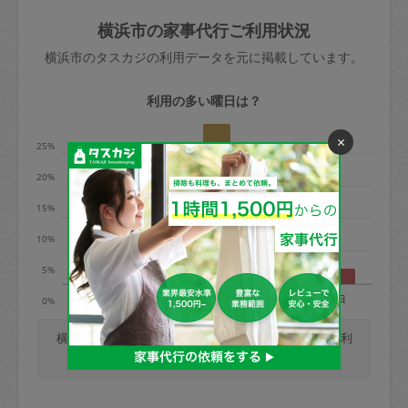
玉、など
きた場合は損害保険の対象外となるので
依頼者不在による当日キャンセル＝依頼
横浜市の家事代行ご利用状況
ご注意ください。
金額の100%＋交通費全額
横浜市のタスカジの利用データを元に掲載しています。
あわせてこちらも参照ください
：
初めて
利用します。注意しなくてはいけない点
※例：依頼日時／土曜日午前9時開始の場
利用の多い曜日は？
はありますか？
合、水曜日午前9時以降はキャンセル料が
×
発生
25%
水曜日9時〜金曜日9時まで＝依頼料金の
20%
50%
15%
金曜日9時～土曜日8時まで＝依頼金額の
100%
10%
土曜日8時〜実施時間＝依頼金額の100%
5%
＋交通費全額
月
火
水
木
金
土
日
0%
依頼者不在による当日キャンセル＝依頼
金額の100%＋交通費全額
横浜市では、毎週木曜日の利用が最も多く、日曜日の利
用が少ないです。(2026/08/10 時点での更新)
2. 定期契約キャンセル（定期契約のみ）