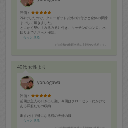
評価：
2枠でしたので、クローゼット以外の片付けと全体の掃除
までして頂きました。
とにかく早い！みるみる片付き、キッチンのコンロ、水
回りまでささっと掃除。
もう何回もリピートしてるので家のあらゆる所を知って
もっと見る
いて、完全お任せ状態。
※依頼者の依頼当時の主観的な感想です。
本当大満足の2枠です。
収納に必要な品など100均で購入してきてくださり、そ
れがピタッとハマる。
わざわざ高いもの買わなくても色々な収納の仕方を知っ
40代 女性より
ているので素晴らしいです。
yon.ogawa
評価：
前回は主人の引き出し類、今回はクローゼットにかけて
ある洋服たちの収納
出すだけで嫌になる程の夫婦の服
全部出して仕分けしました。
もっと見る
そのあとハンガーかけから全てyonさんの手にかかったら
※依頼者の依頼当時の主観的な感想です。