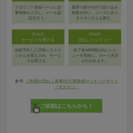
アカウント登録ページに必
最寄り駅や日付で絞り込み
要情報を入力し、メール認
検索を行い、ニーズに合う
証を行う。
タスカジさんを探す。
Step3:
Step4:
サービスを受ける
支払いとレビュー
依頼予約した日時にタスカ
終了後48時間以内にレビ
ジさんを迎え入れ、サービ
ューを登録し、カード決済
スを受ける。
が行われます。
参考:
ご利用の流れ｜家事代行/家政婦マッチングサイト
『タスカジ』