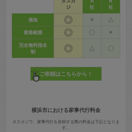
タスカ
A
B
ジ
社
社
◎
×
△
価格
◎
〇
×
業務範囲
完全無料指名
◎
△
〇
制
横浜市における家事代行料金
タスカジで、家事代行を依頼する際の料金は下記となりま
す。