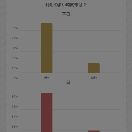
利用の多い時間帯は？
定期契約をキャンセルする場合、毎週定
期は月2回まで隔週定期は月1回までキャ
平日
ンセル料は発生しません。それ以上はキ
90%
ャンセル料が発生します。
72%
定期契約キャンセル料：
54%
・1回につき1,200円※
36%
・詳細ルールは、
こちら
を参照くださ
い。
18%
9時
13時
0%
※キャンセル料金の設定について：
土日
定期依頼1回（3時間）の金額とスポット
90%
1回（3時間）依頼した場合の金額の差額
相当で料金設定されています。
72%
54%
36%