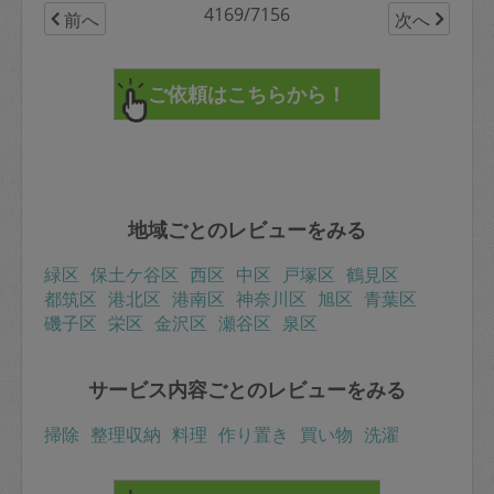
どのアレコレを相談すると、ご自身の見解をアドバイス
4169/7156
前へ
次へ
くださるのもありがたく、あらゆる選択の参考にさせて
いただいています。いつもありがとうございます。
地域ごとのレビューをみる
緑区
保土ケ谷区
西区
中区
戸塚区
鶴見区
都筑区
港北区
港南区
神奈川区
旭区
青葉区
磯子区
栄区
金沢区
瀬谷区
泉区
サービス内容ごとのレビューをみる
掃除
整理収納
料理
作り置き
買い物
洗濯