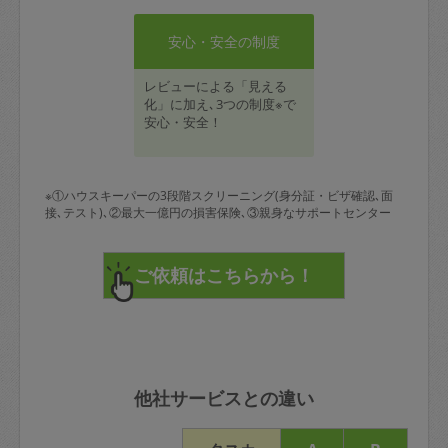
安心・安全の制度
レビューによる「見える
化」に加え､3つの制度※で
安心・安全！
※①ハウスキーパーの3段階スクリーニング(身分証・ビザ確認､面
接､テスト)､②最大一億円の損害保険､③親身なサポートセンター
他社サービスとの違い