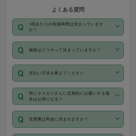
よくある質問
1回あたりの依頼時間は決まっています
か？
依頼1回につき3時間固定です。3時間を
価格はどうやって決まっていますか？
超えて依頼したい場合は、延長機能をご
利用ください。機能をご利用いただくに
11種類の価格帯の中からタスカジさん自
は、タスカジさんに事前に相談し、合意
支払い方法を教えてください
身が価格を選んで設定しています。
の上事前申請することが必要です。な
タスカジさんの価格設定には最初は制限
お、3時間を下回っても、値引き等はござ
お支払方法はクレジットカード（Visa／
があり、レビュー件数、レビューの平均
いません。
同じタスカジさんに定期的にお願いする場
Master／JCB／AMERICAN EXPRESS／
値、などで除々に設定可能な最高額が上
合はお得になる？
Diners Club）のみとなります。
がっていく仕組みになっています。
依頼には「スポット」と「定期（毎週｜
カード情報のご登録は、依頼リクエスト
交通費は料金に含まれますか？
隔週）」があり、「定期」の依頼は「ス
を行う際にご入力ください。プロフィー
ポット」よりお得な料金でご利用できま
ル登録時にはご入力いただかなくても大
交通費は依頼料金とは別途発生し、依頼