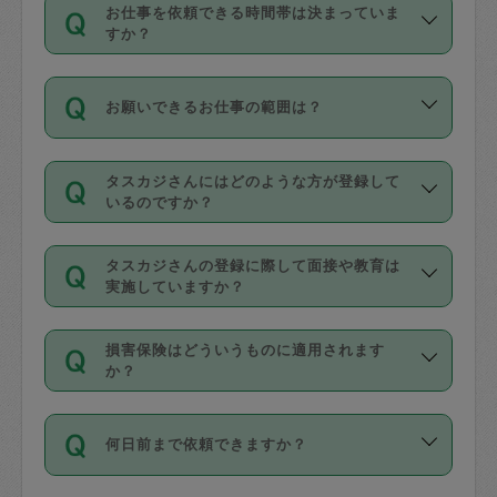
す。
丈夫です。
お仕事を依頼できる時間帯は決まっていま
料金のご請求と合わせてお支払いとなり
定期の最低利用回数は設けていない代わ
デビットカード・プリペイドカード（Vプ
すか？
ます。交通費の金額は「依頼の詳細」に
りに、一定数を超えたキャンセルは有償
リカ、au WALLETなど）
は支払にはご利
時間帯は3種類あります。いずれも１回あ
自動計算で表示されます。
でキャンセルすることが出来ます。
用いただけませんのでご注意ください。
お願いできるお仕事の範囲は？
たり３時間です。
銀行振込や現金払いも対応していませ
（例：毎週定期の場合は３回以上のキャ
ん。
掃除、整理収納、洗濯、買い物、料理、
・ＡＭ ９時～１２時
ンセルが有償（1200円、隔週定期の場合
なお、タスカジさんの交通費も、依頼料
タスカジさんにはどのような方が登録して
作り置きです。タスカジさんによってで
・ＰＭ １３時～１６時
いるのですか？
は２回以上のキャンセルが有償（1200
金のご請求と合わせてお支払いとなりま
きる仕事の範囲が異なりますので、依頼
・夜 １８時～２１時
円））
す。交通費の金額は「依頼の詳細」に自
主婦として長年の家事経験をお持ちの
する前にタスカジさんのプロフィールで
動計算で表示されます。
タスカジさんの登録に際して面接や教育は
方、栄養士・調理師といった資格者で保
確認してください。
開始時間を２時間前後変更することが可
実施していますか？
育園や学校の給食やレストランで料理関
基本的に、高所での作業や危険作業、屋
能です。依頼送信後、個別にタスカジさ
応募の際に、各自事務局との面接と説明
係の専門職に従事されていた方、日本で
外での作業は対象外です。
んにメッセージを送り調整してくださ
損害保険はどういうものに適用されます
を行っています。その後、身分証明書の
すでにハウスキーパーや英語の先生とし
か？
い。ただし、２時間を越えての調整はで
写真提出をしていただいています。外国
てお仕事をしているフィリピン出身の
きません。
依頼者とタスカジさんとの間でタスカジ
人の場合は在留カードで労働許可状況を
方、海外からの留学生、家事が好きな会
万が一、依頼した時間帯と作業時間が１
何日前まで依頼できますか？
を通して成立した作業時間内での作業に
確認しています。タスカジさんトレーニ
社員など様々なバックグラウンドの方が
時間も被らない場合、損害保険の対象外
適用されます。作業範囲は、掃除、洗
ング動画を使ったセルフトレーニングの
登録しています。
となりますので、ご注意ください。