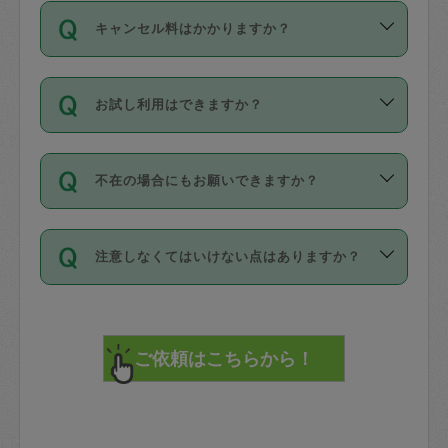
ご依頼は、現在を起点に3日後（72時間
濯、料理、作り置き、整理収納、買い物
のち、タスカジモニター宅にて３時間の
また外国人の方は英語しか話せない方、
キャンセル料はかかりますか？
以降）の日時から受付可能となっていま
です。作業中に物を壊したり、人にけが
現場トライアルを受け、合格したタスカ
日本語も話せる方など様々です。
す。
をさせたりした場合が対象で、補償金額
ジさんが活動されています。
キャンセル料には、以下の2種類がありま
ただし、72時間を切った直前の日程では
は対物1000万円、対人1億円が上限で
バックグラウンドや得意分野はプロフィ
お試し利用はできますか？
す。
タスカジさんへ「募集」をかけることが
す。
※テストセンターの講評は１件目のレビュ
ールに記載していますので、各自の得意
可能です。
ーとして記載されていますので依頼の際
分野を見極めて、目的に合わせてお仕事
「お試し利用」というメニューはありま
万が一損害が発生した場合は、その場の
に参考にしてください。
を依頼してください。
不在の場合にもお願いできますか？
せんが、「一回のみ」依頼を活用するこ
1. 直前キャンセル（定期、スポット契約
写真を撮り、
参考
：
【詳細】タスカジさんの登録に際
とによって、気に入ったタスカジさんを
共通）
タスカジサポートセンターまでご連絡く
して面接や教育は実施していますか？
不在の場合の作業はタスカジさんの同意
見つけることができます。
・タスカジさんのお仕事開始予定時間前
ださい。
注意しなくてはいけない点はありますか？
が必要です。数回の依頼ののち、タスカ
72時間を超える※と、以下のキャンセル
詳細FAQ：
損害賠償保険について教えて
ジさんと依頼者の間で十分な信頼関係が
まず、条件の合う気になるタスカジさ
料が発生します。
ください。
貴重品は紛失の際トラブルの元となるの
できたのち、タスカジさんに依頼してみ
ん、２・３人に「スポット」依頼をして
で、必ず鍵のかかるロッカーや金庫に入
てください。
みてください。
直前キャンセル料：
れて依頼者の責任の元管理するよう心掛
不在時に部屋に入るためにタスカジさん
その後、一番気に入ったタスカジさんに
72時間前〜24時間前＝依頼料金の50%
けてください。
に鍵を預ける必要がありますが、タスカ
「定期（毎週・隔週）」依頼をしてくだ
24時間前～1時間前＝依頼金額の100%
※パスポート、クレジットカード、銀行カ
ジさんが紛失した鍵によって二次的な損
さい。
1時間前〜実施時間＝依頼金額の100%＋
ード、5千円以上のアクセサリー、500円
害（たとえば、第三者の侵入など）が起
交通費全額