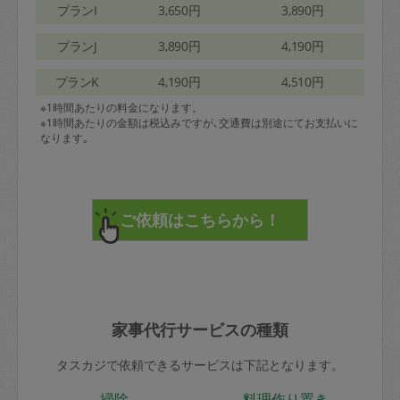
プランI
3,650円
3,890円
プランJ
3,890円
4,190円
プランK
4,190円
4,510円
※1時間あたりの料金になります。
※1時間あたりの金額は税込みですが､交通費は別途にてお支払いに
なります｡
家事代行サービスの種類
タスカジで依頼できるサービスは下記となります。
掃除
料理作り置き