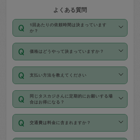
よくある質問
1回あたりの依頼時間は決まっています
か？
依頼1回につき3時間固定です。3時間を
価格はどうやって決まっていますか？
超えて依頼したい場合は、延長機能をご
利用ください。機能をご利用いただくに
11種類の価格帯の中からタスカジさん自
は、タスカジさんに事前に相談し、合意
支払い方法を教えてください
身が価格を選んで設定しています。
の上事前申請することが必要です。な
タスカジさんの価格設定には最初は制限
お、3時間を下回っても、値引き等はござ
お支払方法はクレジットカード（Visa／
があり、レビュー件数、レビューの平均
いません。
同じタスカジさんに定期的にお願いする場
Master／JCB／AMERICAN EXPRESS／
値、などで除々に設定可能な最高額が上
合はお得になる？
Diners Club）のみとなります。
がっていく仕組みになっています。
依頼には「スポット」と「定期（毎週｜
カード情報のご登録は、依頼リクエスト
交通費は料金に含まれますか？
隔週）」があり、「定期」の依頼は「ス
を行う際にご入力ください。プロフィー
ポット」よりお得な料金でご利用できま
ル登録時にはご入力いただかなくても大
交通費は依頼料金とは別途発生し、依頼