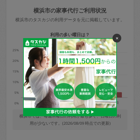
玉、など
きた場合は損害保険の対象外となるので
依頼者不在による当日キャンセル＝依頼
横浜市の家事代行ご利用状況
ご注意ください。
金額の100%＋交通費全額
横浜市のタスカジの利用データを元に掲載しています。
あわせてこちらも参照ください
：
初めて
利用します。注意しなくてはいけない点
※例：依頼日時／土曜日午前9時開始の場
利用の多い曜日は？
×
はありますか？
合、水曜日午前9時以降はキャンセル料が
発生
25%
水曜日9時〜金曜日9時まで＝依頼料金の
20%
50%
15%
金曜日9時～土曜日8時まで＝依頼金額の
100%
10%
土曜日8時〜実施時間＝依頼金額の100%
5%
＋交通費全額
月
火
水
木
金
土
日
0%
依頼者不在による当日キャンセル＝依頼
金額の100%＋交通費全額
横浜市では、毎週木曜日の利用が最も多く、日曜日の利
用が少ないです。(2026/08/09 時点での更新)
2. 定期契約キャンセル（定期契約のみ）