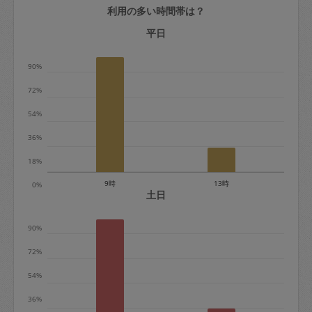
利用の多い時間帯は？
定期契約をキャンセルする場合、毎週定
期は月2回まで隔週定期は月1回までキャ
平日
ンセル料は発生しません。それ以上はキ
90%
ャンセル料が発生します。
72%
定期契約キャンセル料：
54%
・1回につき1,200円※
36%
・詳細ルールは、
こちら
を参照くださ
い。
18%
9時
13時
0%
※キャンセル料金の設定について：
土日
定期依頼1回（3時間）の金額とスポット
90%
1回（3時間）依頼した場合の金額の差額
相当で料金設定されています。
72%
54%
36%