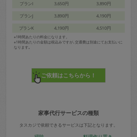
プランI
3,650円
3,890円
プランJ
3,890円
4,190円
プランK
4,190円
4,510円
※1時間あたりの料金になります。
※1時間あたりの金額は税込みですが､交通費は別途にてお支払いに
なります｡
家事代行サービスの種類
タスカジで依頼できるサービスは下記となります。
掃除
料理作り置き