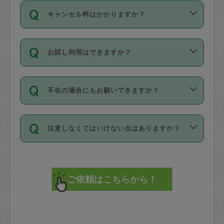
ご依頼は、現在を起点に3日後（72時間
濯、料理、作り置き、整理収納、買い物
のち、タスカジモニター宅にて３時間の
また外国人の方は英語しか話せない方、
キャンセル料はかかりますか？
以降）の日時から受付可能となっていま
です。作業中に物を壊したり、人にけが
現場トライアルを受け、合格したタスカ
日本語も話せる方など様々です。
す。
をさせたりした場合が対象で、補償金額
ジさんが活動されています。
キャンセル料には、以下の2種類がありま
ただし、72時間を切った直前の日程では
は対物1000万円、対人1億円が上限で
バックグラウンドや得意分野はプロフィ
お試し利用はできますか？
す。
タスカジさんへ「募集」をかけることが
す。
※テストセンターの講評は１件目のレビュ
ールに記載していますので、各自の得意
可能です。
ーとして記載されていますので依頼の際
分野を見極めて、目的に合わせてお仕事
「お試し利用」というメニューはありま
万が一損害が発生した場合は、その場の
に参考にしてください。
を依頼してください。
不在の場合にもお願いできますか？
せんが、「一回のみ」依頼を活用するこ
1. 直前キャンセル（定期、スポット契約
写真を撮り、
参考
：
【詳細】タスカジさんの登録に際
とによって、気に入ったタスカジさんを
共通）
タスカジサポートセンターまでご連絡く
して面接や教育は実施していますか？
不在の場合の作業はタスカジさんの同意
見つけることができます。
・タスカジさんのお仕事開始予定時間前
ださい。
注意しなくてはいけない点はありますか？
が必要です。数回の依頼ののち、タスカ
72時間を超える※と、以下のキャンセル
詳細FAQ：
損害賠償保険について教えて
ジさんと依頼者の間で十分な信頼関係が
まず、条件の合う気になるタスカジさ
料が発生します。
ください。
貴重品は紛失の際トラブルの元となるの
できたのち、タスカジさんに依頼してみ
ん、２・３人に「スポット」依頼をして
で、必ず鍵のかかるロッカーや金庫に入
てください。
みてください。
直前キャンセル料：
れて依頼者の責任の元管理するよう心掛
不在時に部屋に入るためにタスカジさん
その後、一番気に入ったタスカジさんに
72時間前〜24時間前＝依頼料金の50%
けてください。
に鍵を預ける必要がありますが、タスカ
「定期（毎週・隔週）」依頼をしてくだ
24時間前～1時間前＝依頼金額の100%
※パスポート、クレジットカード、銀行カ
ジさんが紛失した鍵によって二次的な損
さい。
1時間前〜実施時間＝依頼金額の100%＋
ード、5千円以上のアクセサリー、500円
害（たとえば、第三者の侵入など）が起
交通費全額