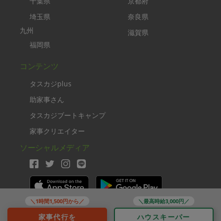
千葉県
京都府
埼玉県
奈良県
九州
滋賀県
福岡県
コンテンツ
タスカジplus
助家事さん
タスカジブートキャンプ
家事クリエイター
ソーシャルメディア
＼1時間1,500円から／
＼最高時給3,000円／
Copyright TASKAJI Inc.
家事代行を
ハウスキーパー