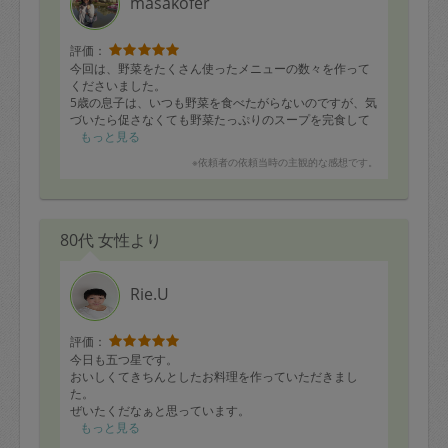
masakofer
評価：
今回は、野菜をたくさん使ったメニューの数々を作って
くださいました。
5歳の息子は、いつも野菜を食べたがらないのですが、気
づいたら促さなくても野菜たっぷりのスープを完食して
いました！
もっと見る
普段、意識しないとここまでバランス良く献立を作れな
※依頼者の依頼当時の主観的な感想です。
いので、家族みんながたくさん野菜が摂れてとても嬉し
いです。
現在、新生児育児中のため手が回ってない家事が多いの
ですが、気づいたところはさりげなく一緒に片付けてく
80代 女性より
れたりしてお心遣いもありがたいです。
Rie.U
評価：
今日も五つ星です。
おいしくてきちんとしたお料理を作っていただきまし
た。
ぜいたくだなぁと思っています。
ありがとうございました。
もっと見る