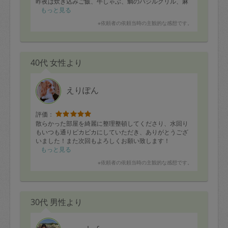
昨夜は炊き込みご飯、牛しゃぶ、鯛のバジルグリル、麻
婆豆腐、ラペ、キャベツサラダ、切り干し大根、あさり
もっと見る
のお味噌汁をモリモリ頂きました。
※依頼者の依頼当時の主観的な感想です。
お弁当の支度も大変助かっております。
今夜も楽しみですし、落ち着いて仕事が出来ることに感
40代 女性より
謝しております。
いつもありがとうございます。
えりぽん
評価：
散らかった部屋を綺麗に整理整頓してくださり、水回り
もいつも通りピカピカにしていただき、ありがとうござ
いました！また次回もよろしくお願い致します！
もっと見る
※依頼者の依頼当時の主観的な感想です。
30代 男性より