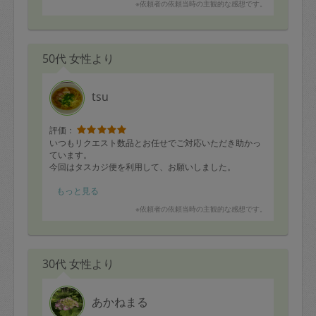
※依頼者の依頼当時の主観的な感想です。
50代 女性より
tsu
評価：
いつもリクエスト数品とお任せでご対応いただき助かっ
ています。
今回はタスカジ便を利用して、お願いしました。
優しい味付けと細かいところまで色々と配慮していただ
もっと見る
けて、ありがとうございます。
※依頼者の依頼当時の主観的な感想です。
また、再来週もよろしくお願いします。
30代 女性より
あかねまる