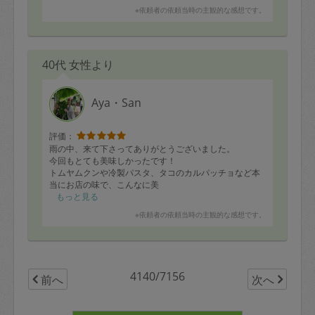
※依頼者の依頼当時の主観的な感想です。
40代 女性より
Aya・San
評価：
雨の中、来て下さってありがとうございました。
今回もとても美味しかったです！
トムヤムクンや冷製パスタ、タコのカルパッチョなど本
当にお店の味で、こんなに美
味しいご飯を自宅で食べられて幸せです。
もっと見る
息子用に作って頂いた、唐揚げとカレー、ハンバーグも
※依頼者の依頼当時の主観的な感想です。
すごい勢いで食べています。
ありがとうございました。
4140/7156
前へ
次へ