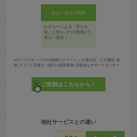
安心・安全の制度
レビューによる「見える
化」に加え､3つの制度※で
安心・安全！
※①ハウスキーパーの3段階スクリーニング(身分証・ビザ確認､面
接､テスト)､②最大一億円の損害保険､③親身なサポートセンター
他社サービスとの違い