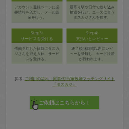
アカウント登録ページに必
最寄り駅や日付で絞り込み
要情報を入力し、メール認
検索を行い、ニーズに合う
証を行う。
タスカジさんを探す。
Step3:
Step4:
サービスを受ける
支払いとレビュー
依頼予約した日時にタスカ
終了後48時間以内にレビ
ジさんを迎え入れ、サービ
ューを登録し、カード決済
スを受ける。
が行われます。
参考:
ご利用の流れ｜家事代行/家政婦マッチングサイト
『タスカジ』