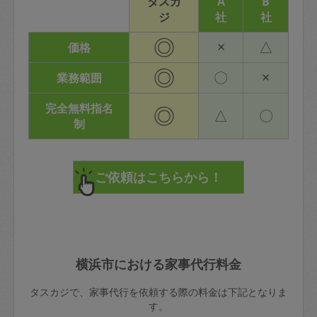
タスカ
A
B
ジ
社
社
◎
×
△
価格
◎
〇
×
業務範囲
完全無料指名
◎
△
〇
制
横浜市における家事代行料金
タスカジで、家事代行を依頼する際の料金は下記となりま
す。