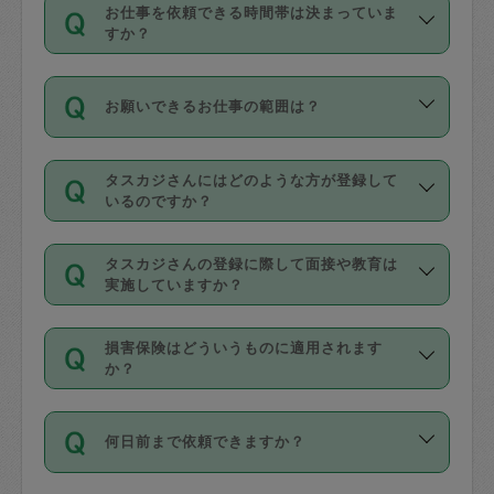
す。
丈夫です。
お仕事を依頼できる時間帯は決まっていま
料金のご請求と合わせてお支払いとなり
定期の最低利用回数は設けていない代わ
デビットカード・プリペイドカード（Vプ
すか？
ます。交通費の金額は「依頼の詳細」に
りに、一定数を超えたキャンセルは有償
リカ、au WALLETなど）
は支払にはご利
時間帯は3種類あります。いずれも１回あ
自動計算で表示されます。
でキャンセルすることが出来ます。
用いただけませんのでご注意ください。
お願いできるお仕事の範囲は？
たり３時間です。
銀行振込や現金払いも対応していませ
（例：毎週定期の場合は３回以上のキャ
ん。
掃除、整理収納、洗濯、買い物、料理、
・ＡＭ ９時～１２時
ンセルが有償（1200円、隔週定期の場合
なお、タスカジさんの交通費も、依頼料
タスカジさんにはどのような方が登録して
作り置きです。タスカジさんによってで
・ＰＭ １３時～１６時
いるのですか？
は２回以上のキャンセルが有償（1200
金のご請求と合わせてお支払いとなりま
きる仕事の範囲が異なりますので、依頼
・夜 １８時～２１時
円））
す。交通費の金額は「依頼の詳細」に自
主婦として長年の家事経験をお持ちの
する前にタスカジさんのプロフィールで
動計算で表示されます。
タスカジさんの登録に際して面接や教育は
方、栄養士・調理師といった資格者で保
確認してください。
開始時間を２時間前後変更することが可
実施していますか？
育園や学校の給食やレストランで料理関
基本的に、高所での作業や危険作業、屋
能です。依頼送信後、個別にタスカジさ
応募の際に、各自事務局との面接と説明
係の専門職に従事されていた方、日本で
外での作業は対象外です。
んにメッセージを送り調整してくださ
損害保険はどういうものに適用されます
を行っています。その後、身分証明書の
すでにハウスキーパーや英語の先生とし
か？
い。ただし、２時間を越えての調整はで
写真提出をしていただいています。外国
てお仕事をしているフィリピン出身の
きません。
依頼者とタスカジさんとの間でタスカジ
人の場合は在留カードで労働許可状況を
方、海外からの留学生、家事が好きな会
万が一、依頼した時間帯と作業時間が１
何日前まで依頼できますか？
を通して成立した作業時間内での作業に
確認しています。タスカジさんトレーニ
社員など様々なバックグラウンドの方が
時間も被らない場合、損害保険の対象外
適用されます。作業範囲は、掃除、洗
ング動画を使ったセルフトレーニングの
登録しています。
となりますので、ご注意ください。