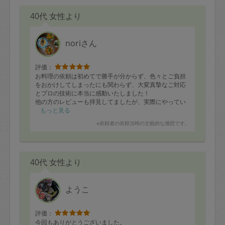
40代 女性より
noriさん
評価：
お料理の依頼は初めてで勝手が分からず、色々とご負担
をおかけしてしまったにも関わらず、大変真摯なご対応
とプロの技術に本当に感動いたしました！
他の方のレビューも拝見してましたが、実際にやってい
ただくと「すごい！」の一言。味付けはもちろん栄養バ
もっと見る
ランス、見た目、品数など…。まだまだ偏食期の息子
※依頼者の依頼当時の主観的な感想です。
も、スパイシーチキンやお野菜たっぷりのつくねなど少
しずつですが食べてくれ、それも嬉しくて泣きそう
に…。（いつもは疲労困憊の中なんとか息子が食べそう
な物を作っても、食べずに捨てるのが精神的に辛かった
40代 女性より
ので、ことのほかありがたかったです。）
また時折教えていただく調理のアドバイスも大変参考に
なりました。お料理のみならず、晒した玉ねぎですらす
ごくしっかり辛味抜きされていて、普段自分でもセオリ
ようこ
ー通り氷水やお酢に晒してるのに一体何が違うのか！？
ととにかくびっくりし通しでした。プロの技ってすごい
ですね。。。
評価：
また今回は初回ということでメニューをご提示いただ
今回もありがとうございました。