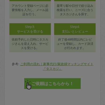
アカウント登録ページに必
最寄り駅や日付で絞り込み
要情報を入力し、メール認
検索を行い、ニーズに合う
証を行う。
タスカジさんを探す。
Step3:
Step4:
サービスを受ける
支払いとレビュー
依頼予約した日時にタスカ
終了後48時間以内にレビ
ジさんを迎え入れ、サービ
ューを登録し、カード決済
スを受ける。
が行われます。
参考:
ご利用の流れ｜家事代行/家政婦マッチングサイト
『タスカジ』