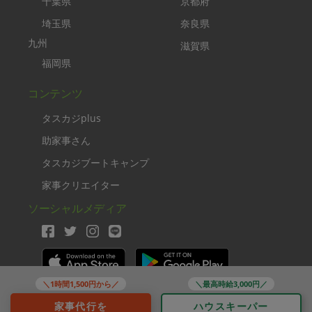
千葉県
京都府
埼玉県
奈良県
九州
滋賀県
福岡県
コンテンツ
タスカジplus
助家事さん
タスカジブートキャンプ
家事クリエイター
ソーシャルメディア
＼1時間1,500円から／
＼最高時給3,000円／
Copyright TASKAJI Inc.
家事代行を
ハウスキーパー