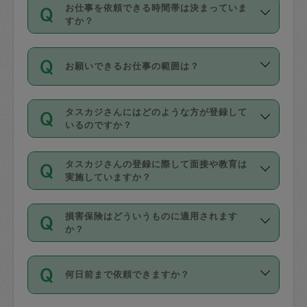
す。
丈夫です。
お仕事を依頼できる時間帯は決まっていま
料金のご請求と合わせてお支払いとなり
定期の最低利用回数は設けていない代わ
デビットカード・プリペイドカード（Vプ
すか？
ます。交通費の金額は「依頼の詳細」に
りに、一定数を超えたキャンセルは有償
リカ、au WALLETなど）
は支払にはご利
時間帯は3種類あります。いずれも１回あ
自動計算で表示されます。
でキャンセルすることが出来ます。
用いただけませんのでご注意ください。
お願いできるお仕事の範囲は？
たり３時間です。
銀行振込や現金払いも対応していませ
（例：毎週定期の場合は３回以上のキャ
ん。
掃除、整理収納、洗濯、買い物、料理、
・ＡＭ ９時～１２時
ンセルが有償（1200円、隔週定期の場合
なお、タスカジさんの交通費も、依頼料
タスカジさんにはどのような方が登録して
作り置きです。タスカジさんによってで
・ＰＭ １３時～１６時
いるのですか？
は２回以上のキャンセルが有償（1200
金のご請求と合わせてお支払いとなりま
きる仕事の範囲が異なりますので、依頼
・夜 １８時～２１時
円））
す。交通費の金額は「依頼の詳細」に自
主婦として長年の家事経験をお持ちの
する前にタスカジさんのプロフィールで
動計算で表示されます。
タスカジさんの登録に際して面接や教育は
方、栄養士・調理師といった資格者で保
確認してください。
開始時間を２時間前後変更することが可
実施していますか？
育園や学校の給食やレストランで料理関
基本的に、高所での作業や危険作業、屋
能です。依頼送信後、個別にタスカジさ
応募の際に、各自事務局との面接と説明
係の専門職に従事されていた方、日本で
外での作業は対象外です。
んにメッセージを送り調整してくださ
損害保険はどういうものに適用されます
を行っています。その後、身分証明書の
すでにハウスキーパーや英語の先生とし
か？
い。ただし、２時間を越えての調整はで
写真提出をしていただいています。外国
てお仕事をしているフィリピン出身の
きません。
依頼者とタスカジさんとの間でタスカジ
人の場合は在留カードで労働許可状況を
方、海外からの留学生、家事が好きな会
万が一、依頼した時間帯と作業時間が１
何日前まで依頼できますか？
を通して成立した作業時間内での作業に
確認しています。タスカジさんトレーニ
社員など様々なバックグラウンドの方が
時間も被らない場合、損害保険の対象外
適用されます。作業範囲は、掃除、洗
ング動画を使ったセルフトレーニングの
登録しています。
となりますので、ご注意ください。