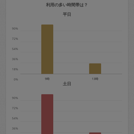
利用の多い時間帯は？
定期契約をキャンセルする場合、毎週定
期は月2回まで隔週定期は月1回までキャ
平日
ンセル料は発生しません。それ以上はキ
90%
ャンセル料が発生します。
72%
定期契約キャンセル料：
54%
・1回につき1,200円※
36%
・詳細ルールは、
こちら
を参照くださ
い。
18%
9時
13時
0%
※キャンセル料金の設定について：
土日
定期依頼1回（3時間）の金額とスポット
90%
1回（3時間）依頼した場合の金額の差額
相当で料金設定されています。
72%
54%
36%