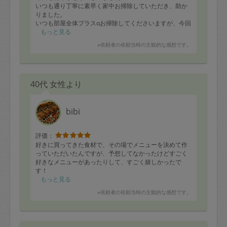
き、それをもとに買い出しをいたしましたが、今後慣れ
いつも通り丁寧に素早く家中お掃除していただき、助か
てきたら冷蔵庫にある食材でご相談させて頂けたらあり
りました。
がたいです。
いつも部屋全体プラスαお掃除してくださいますが、今回
それにしても、どのメニューも濃すぎない味付けなのに
はベランダの網戸を綺麗に拭いてくださいました！
もっと見る
とても美味しくて、早速幸せな夕飯の時間を過ごせまし
いつも本当にありがとうございます。次回もどうぞよろ
※依頼者の依頼当時の主観的な感想です。
た。
しくお願いいたします。
本当にありがとうございました！また次回もよろしくお
願い申し上げます。
40代 女性より
bibi
評価：
好きに買ってきた食材で、その場でメニューを決めて作
っていただいたんですが、予想してなかったけどすごく
好きなメニューがあったりして、すごく嬉しかったで
す！
もっと見る
ズッキーニと昆布と胡麻と多分マヨネーズかな？のサラ
※依頼者の依頼当時の主観的な感想です。
ダ、すごく好きでした！
もやしと豚肉のガーリック炒めはうどんに乗せて子供に
出したらぺろりと食べていました！