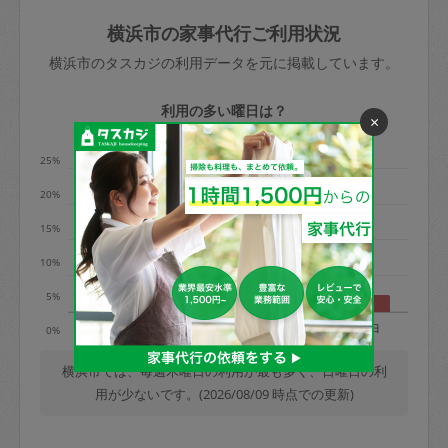
玉、など
きた場合は損害保険の対象外となるので
依頼者不在による当日キャンセル＝依頼
横浜市の家事代行ご利用状況
ご注意ください。
金額の100%＋交通費全額
横浜市のタスカジの利用データを元に掲載しています。
あわせてこちらも参照ください
：
初めて
利用します。注意しなくてはいけない点
※例：依頼日時／土曜日午前9時開始の場
利用の多い曜日は？
×
はありますか？
合、水曜日午前9時以降はキャンセル料が
発生
25%
水曜日9時〜金曜日9時まで＝依頼料金の
20%
50%
15%
金曜日9時～土曜日8時まで＝依頼金額の
100%
10%
土曜日8時〜実施時間＝依頼金額の100%
5%
＋交通費全額
月
火
水
木
金
土
日
0%
依頼者不在による当日キャンセル＝依頼
金額の100%＋交通費全額
横浜市では、毎週木曜日の利用が最も多く、日曜日の利
用が少ないです。(2026/08/09 時点での更新)
2. 定期契約キャンセル（定期契約のみ）