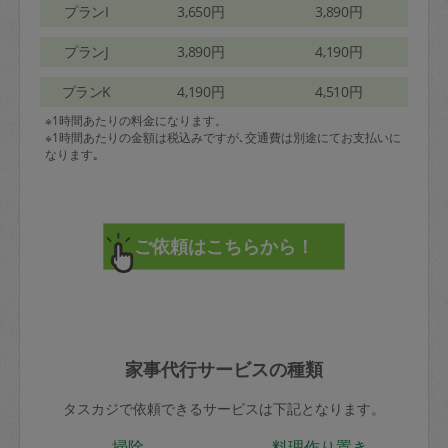
プランI
3,650円
3,890円
プランJ
3,890円
4,190円
プランK
4,190円
4,510円
※1時間あたりの料金になります。
※1時間あたりの金額は税込みですが､交通費は別途にてお支払いに
なります｡
家事代行サービスの種類
タスカジで依頼できるサービスは下記となります。
掃除
料理作り置き