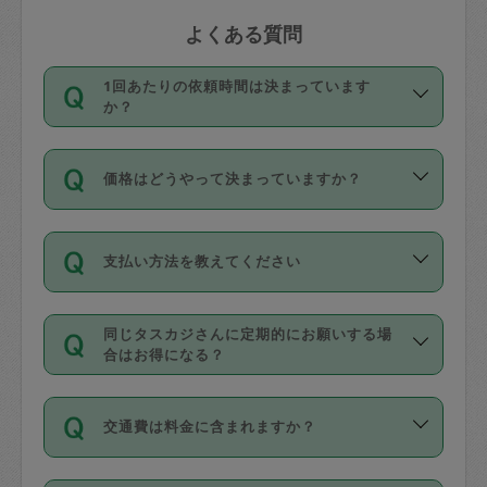
よくある質問
1回あたりの依頼時間は決まっています
か？
依頼1回につき3時間固定です。3時間を
価格はどうやって決まっていますか？
超えて依頼したい場合は、延長機能をご
利用ください。機能をご利用いただくに
11種類の価格帯の中からタスカジさん自
は、タスカジさんに事前に相談し、合意
支払い方法を教えてください
身が価格を選んで設定しています。
の上事前申請することが必要です。な
タスカジさんの価格設定には最初は制限
お、3時間を下回っても、値引き等はござ
お支払方法はクレジットカード（Visa／
があり、レビュー件数、レビューの平均
いません。
同じタスカジさんに定期的にお願いする場
Master／JCB／AMERICAN EXPRESS／
値、などで除々に設定可能な最高額が上
合はお得になる？
Diners Club）のみとなります。
がっていく仕組みになっています。
依頼には「スポット」と「定期（毎週｜
カード情報のご登録は、依頼リクエスト
交通費は料金に含まれますか？
隔週）」があり、「定期」の依頼は「ス
を行う際にご入力ください。プロフィー
ポット」よりお得な料金でご利用できま
ル登録時にはご入力いただかなくても大
交通費は依頼料金とは別途発生し、依頼