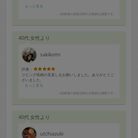
moka様のお陰で息子が少しずつですが・・野菜を食べる
もっと見る
ようになってきました！！！
※依頼者の依頼当時の主観的な感想です。
※moka様が作った料理限定ですが・・笑
また宜しくお願い致します♡
40代 女性より
sakikomi
評価：
リビング収納の見直しをお願いしました。ありがとうご
ざいました。
もっと見る
※依頼者の依頼当時の主観的な感想です。
40代 女性より
utchiazuki