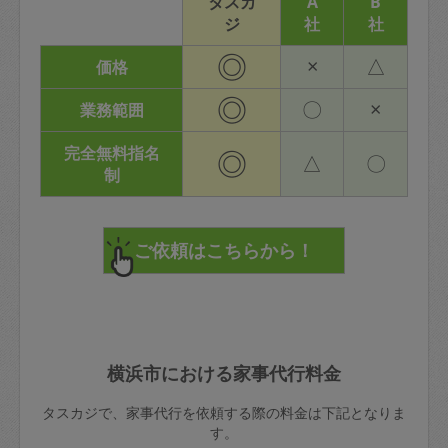
タスカ
A
B
ジ
社
社
◎
×
△
価格
◎
〇
×
業務範囲
完全無料指名
◎
△
〇
制
横浜市における家事代行料金
タスカジで、家事代行を依頼する際の料金は下記となりま
す。