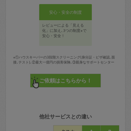
安心・安全の制度
レビューによる「見える
化」に加え､3つの制度※で
安心・安全！
※①ハウスキーパーの3段階スクリーニング(身分証・ビザ確認､面
接､テスト)､②最大一億円の損害保険､③親身なサポートセンター
他社サービスとの違い