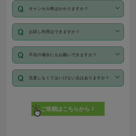
ご依頼は、現在を起点に3日後（72時間
濯、料理、作り置き、整理収納、買い物
のち、タスカジモニター宅にて３時間の
また外国人の方は英語しか話せない方、
キャンセル料はかかりますか？
以降）の日時から受付可能となっていま
です。作業中に物を壊したり、人にけが
現場トライアルを受け、合格したタスカ
日本語も話せる方など様々です。
す。
をさせたりした場合が対象で、補償金額
ジさんが活動されています。
キャンセル料には、以下の2種類がありま
ただし、72時間を切った直前の日程では
は対物1000万円、対人1億円が上限で
バックグラウンドや得意分野はプロフィ
お試し利用はできますか？
す。
タスカジさんへ「募集」をかけることが
す。
※テストセンターの講評は１件目のレビュ
ールに記載していますので、各自の得意
可能です。
ーとして記載されていますので依頼の際
分野を見極めて、目的に合わせてお仕事
「お試し利用」というメニューはありま
万が一損害が発生した場合は、その場の
に参考にしてください。
を依頼してください。
不在の場合にもお願いできますか？
せんが、「一回のみ」依頼を活用するこ
1. 直前キャンセル（定期、スポット契約
写真を撮り、
参考
：
【詳細】タスカジさんの登録に際
とによって、気に入ったタスカジさんを
共通）
タスカジサポートセンターまでご連絡く
して面接や教育は実施していますか？
不在の場合の作業はタスカジさんの同意
見つけることができます。
・タスカジさんのお仕事開始予定時間前
ださい。
注意しなくてはいけない点はありますか？
が必要です。数回の依頼ののち、タスカ
72時間を超える※と、以下のキャンセル
詳細FAQ：
損害賠償保険について教えて
ジさんと依頼者の間で十分な信頼関係が
まず、条件の合う気になるタスカジさ
料が発生します。
ください。
貴重品は紛失の際トラブルの元となるの
できたのち、タスカジさんに依頼してみ
ん、２・３人に「スポット」依頼をして
で、必ず鍵のかかるロッカーや金庫に入
てください。
みてください。
直前キャンセル料：
れて依頼者の責任の元管理するよう心掛
不在時に部屋に入るためにタスカジさん
その後、一番気に入ったタスカジさんに
72時間前〜24時間前＝依頼料金の50%
けてください。
に鍵を預ける必要がありますが、タスカ
「定期（毎週・隔週）」依頼をしてくだ
24時間前～1時間前＝依頼金額の100%
※パスポート、クレジットカード、銀行カ
ジさんが紛失した鍵によって二次的な損
さい。
1時間前〜実施時間＝依頼金額の100%＋
ード、5千円以上のアクセサリー、500円
害（たとえば、第三者の侵入など）が起
交通費全額