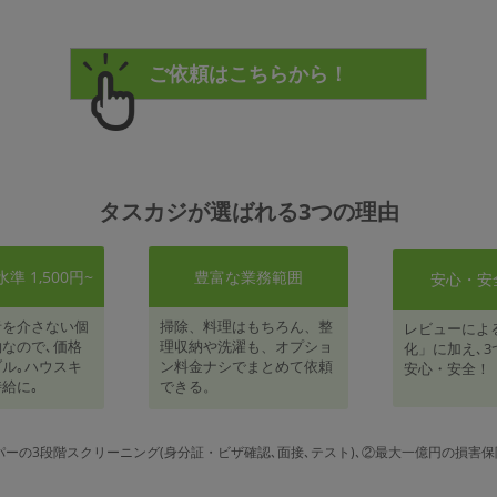
タスカジが選ばれる3つの理由
 1,500円~
豊富な業務範囲
安心・安
者を介さない個
掃除、料理はもちろん、整
レビューによ
なので､価格
理収納や洗濯も、オプショ
化」に加え､3
ル｡ハウスキ
ン料金ナシでまとめて依頼
安心・安全！
給に｡
できる。
パーの3段階スクリーニング(身分証・ビザ確認､面接､テスト)､②最大一億円の損害保