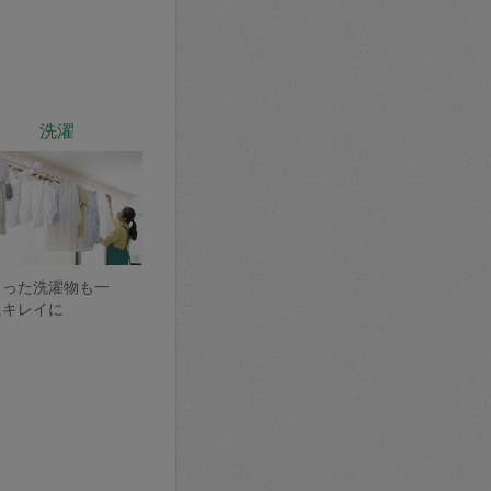
洗濯
まった洗濯物も一
にキレイに