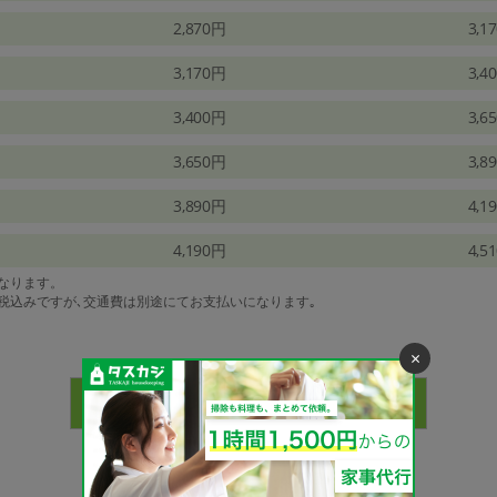
2,870円
3,1
3,170円
3,4
3,400円
3,6
3,650円
3,8
3,890円
4,1
4,190円
4,5
になります。
は税込みですが､交通費は別途にてお支払いになります｡
×