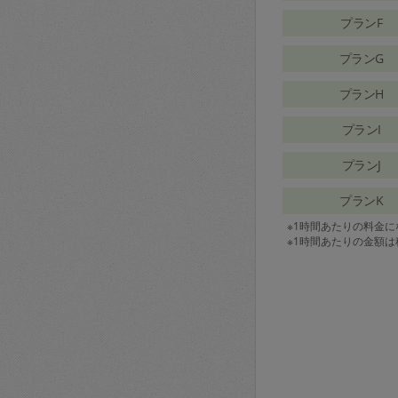
プランF
プランG
プランH
プランI
プランJ
プランK
※1時間あたりの料金
※1時間あたりの金額