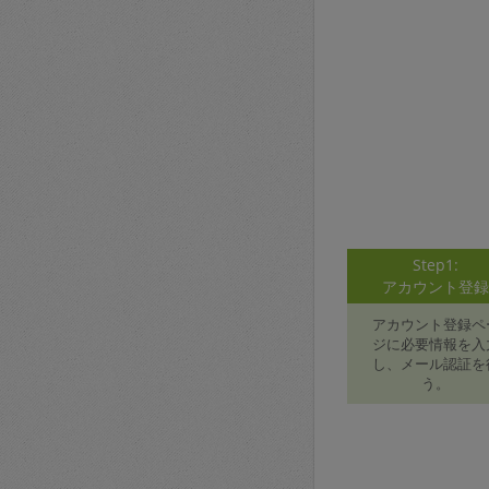
Step1:
アカウント登
アカウント登録ペ
ジに必要情報を入
し、メール認証を
う。