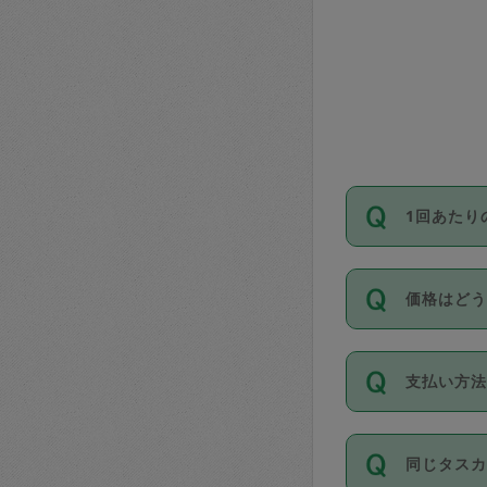
1回あたり
依頼1回に
価格はど
い。機能
が必要です
11種類の
支払い方
タスカジ
除々に設
お支払方法は
同じタス
Club）