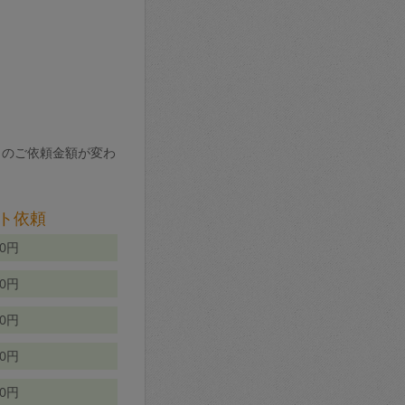
りのご依頼金額が変わ
ト依頼
00円
00円
50円
80円
70円