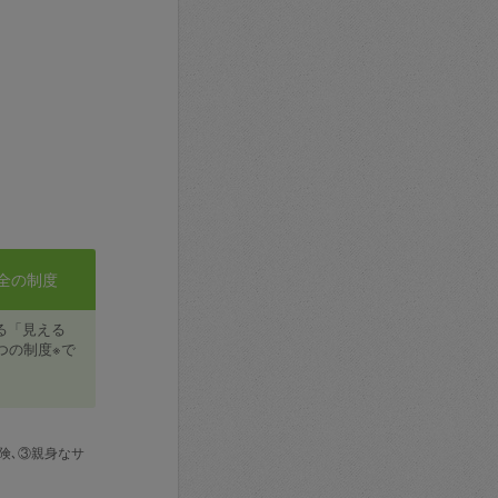
全の制度
る「見える
つの制度※で
険､③親身なサ