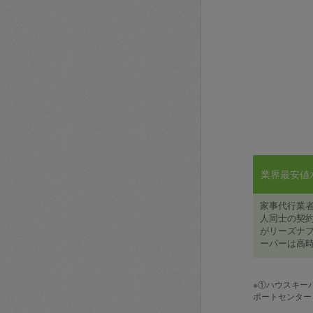
業界最安値水準
家事代行業
人同士の契約
がリーズナブ
ーパーは高時
※①ハウスキー
ポートセンター