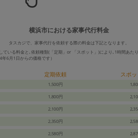
横浜市における家事代行料金
タスカジで、家事代行を依頼する際の料金は下記となります。
ている料金と､依頼種類(「定期」or 「スポット」)により､1時間あた
24年6月1日からの価格です）
定期依頼
スポッ
1,500円
1,8
1,800円
2,1
2,100円
2,3
2,350円
2,5
2,580円
2,8