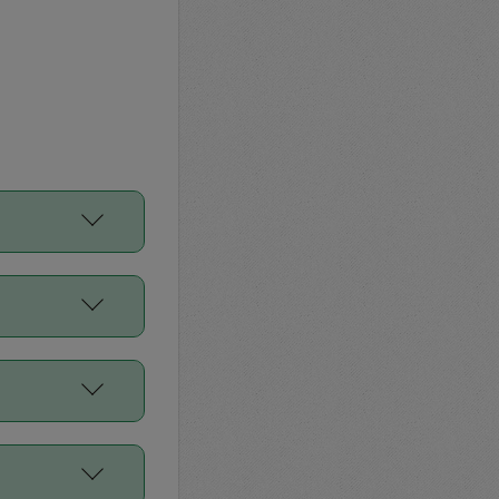
をご利用くださ
前申請すること
平均値、などで
／Diners