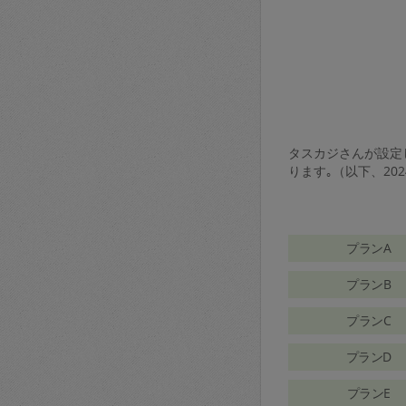
タスカジさんが設定し
ります｡（以下、20
プランA
プランB
プランC
プランD
プランE