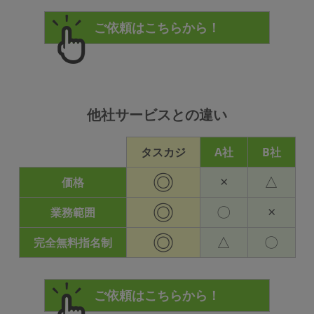
他社サービスとの違い
タスカジ
A社
B社
◎
×
△
価格
◎
〇
×
業務範囲
◎
△
〇
完全無料指名制