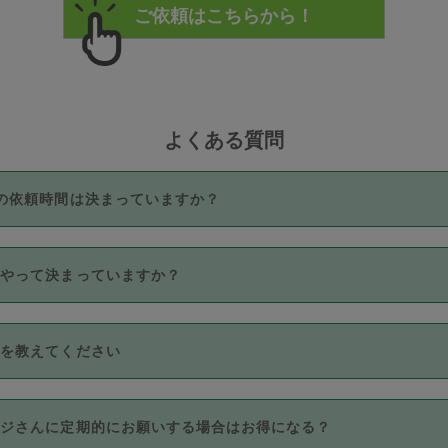
よくある質問
の依頼時間は決まっていますか？
つき3時間固定です。3時間を超えて依頼したい場合は、延長機能
うやって決まっていますか？
をご利用いただくには、タスカジさんに事前に相談し、合意の上事
。なお、3時間を下回っても、値引き等はございません。
価格帯の中からタスカジさん自身が価格を選んで設定しています。
法を教えてください
さんの価格設定には最初は制限があり、レビュー件数、レビューの
定可能な最高額が上がっていく仕組みになっています。
クレジットカード（Visa／Master／JCB／AMERICAN EXPRESS
カジさんに定期的にお願いする場合はお得になる？
のみとなります。