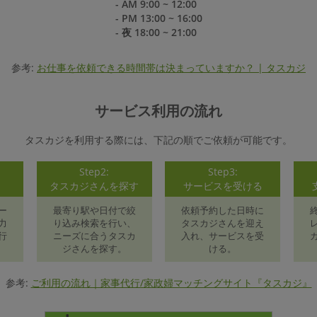
- AM 9:00 ~ 12:00
- PM 13:00 ~ 16:00
- 夜 18:00 ~ 21:00
参考:
お仕事を依頼できる時間帯は決まっていますか？ | タスカジ
サービス利用の流れ
タスカジを利用する際には、下記の順でご依頼が可能です。
Step2:
Step3:
録
タスカジさんを探す
サービスを受ける
ー
最寄り駅や日付で絞
依頼予約した日時に
力
り込み検索を行い、
タスカジさんを迎え
行
ニーズに合うタスカ
入れ、サービスを受
ジさんを探す。
ける。
参考:
ご利用の流れ｜家事代行/家政婦マッチングサイト『タスカジ』