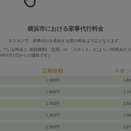
横浜市における家事代行料金
タスカジで、家事代行を依頼する際の料金は下記となります。
ている料金と､依頼種類(「定期」or 「スポット」)により､1時間あた
24年6月1日からの価格です）
定期依頼
スポッ
1,500円
1,8
1,800円
2,1
2,100円
2,3
2,350円
2,5
2,580円
2,8