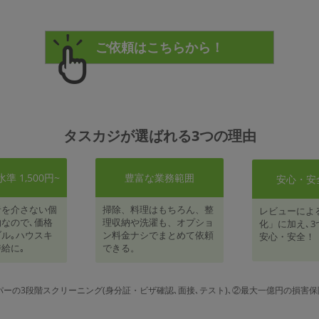
タスカジが選ばれる3つの理由
 1,500円~
豊富な業務範囲
安心・安
者を介さない個
掃除、料理はもちろん、整
レビューによ
なので､価格
理収納や洗濯も、オプショ
化」に加え､3
ル｡ハウスキ
ン料金ナシでまとめて依頼
安心・安全！
給に｡
できる。
パーの3段階スクリーニング(身分証・ビザ確認､面接､テスト)､②最大一億円の損害保