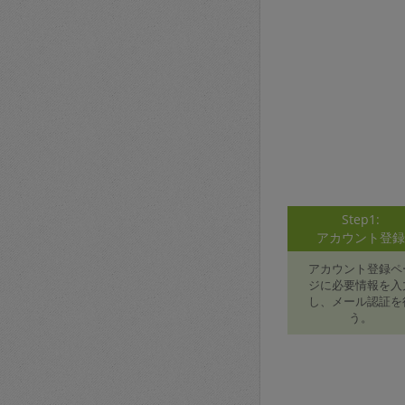
Step1:
アカウント登
アカウント登録ペ
ジに必要情報を入
し、メール認証を
う。