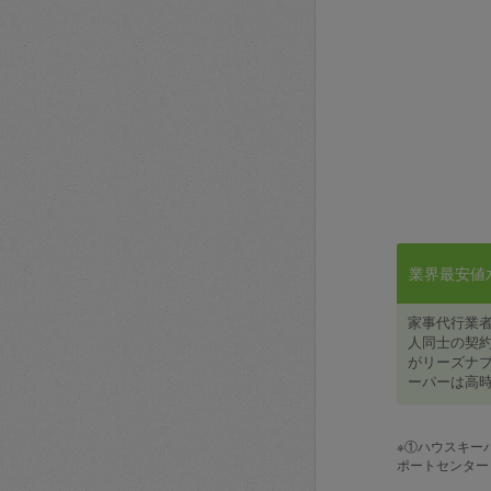
業界最安値水準
家事代行業
人同士の契約
がリーズナブ
ーパーは高時
※①ハウスキー
ポートセンター