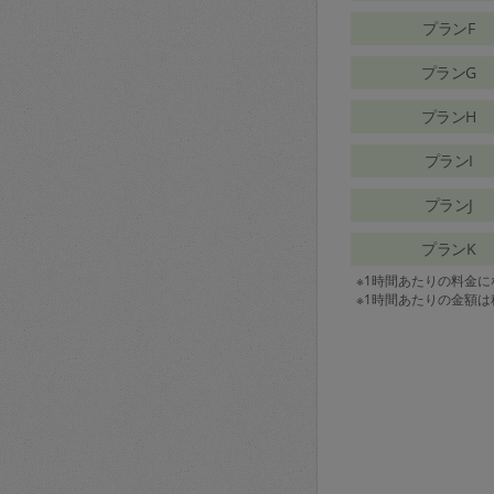
プランF
プランG
プランH
プランI
プランJ
プランK
※1時間あたりの料金
※1時間あたりの金額