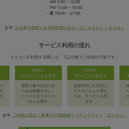
- AM 9:00 ~ 12:00
- PM 13:00 ~ 16:00
- 夜 18:00 ~ 21:00
参考:
お仕事を依頼できる時間帯は決まっていますか？ | タスカジ
サービス利用の流れ
タスカジを利用する際には、下記の順でご依頼が可能です。
Step2:
Step3:
録
タスカジさんを探す
サービスを受ける
ー
最寄り駅や日付で絞
依頼予約した日時に
力
り込み検索を行い、
タスカジさんを迎え
行
ニーズに合うタスカ
入れ、サービスを受
ジさんを探す。
ける。
参考:
ご利用の流れ｜家事代行/家政婦マッチングサイト『タスカジ』