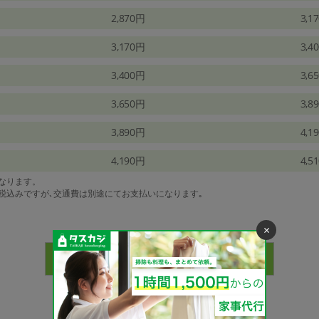
2,870円
3,1
3,170円
3,4
3,400円
3,6
3,650円
3,8
3,890円
4,1
4,190円
4,5
になります。
は税込みですが､交通費は別途にてお支払いになります｡
×