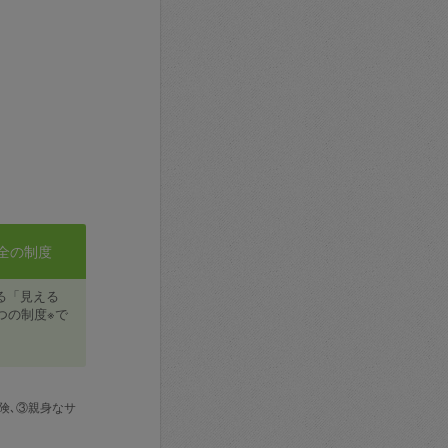
全の制度
る「見える
つの制度※で
険､③親身なサ