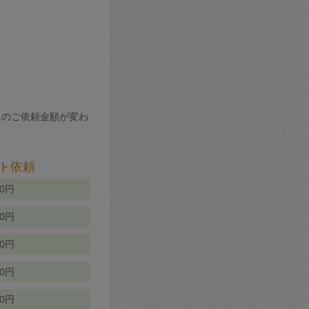
りのご依頼金額が変わ
ト依頼
00円
00円
50円
80円
70円