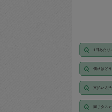
1回あたり
依頼1回に
価格はど
い。機能
が必要です
11種類の
支払い方
タスカジ
除々に設
お支払方法は
同じタス
Club）