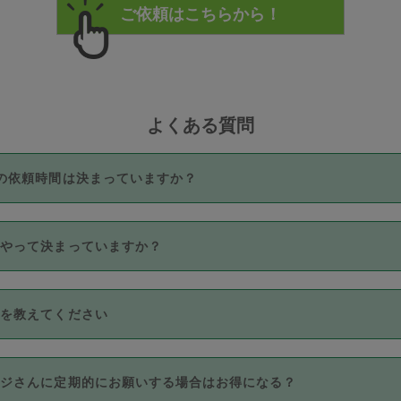
よくある質問
の依頼時間は決まっていますか？
つき3時間固定です。3時間を超えて依頼したい場合は、延長機能
うやって決まっていますか？
をご利用いただくには、タスカジさんに事前に相談し、合意の上事
。なお、3時間を下回っても、値引き等はございません。
価格帯の中からタスカジさん自身が価格を選んで設定しています。
法を教えてください
さんの価格設定には最初は制限があり、レビュー件数、レビューの
定可能な最高額が上がっていく仕組みになっています。
クレジットカード（Visa／Master／JCB／AMERICAN EXPRESS
カジさんに定期的にお願いする場合はお得になる？
のみとなります。