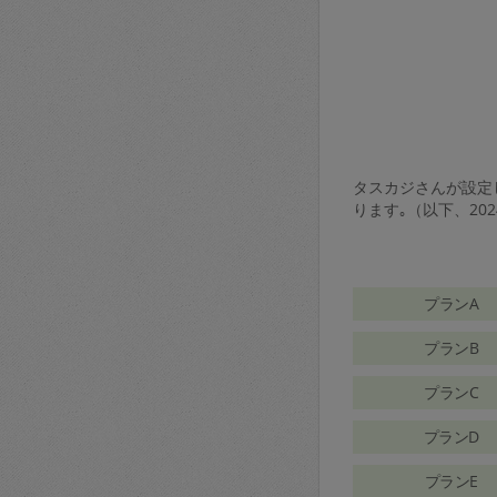
タスカジさんが設定し
ります｡（以下、20
プランA
プランB
プランC
プランD
プランE