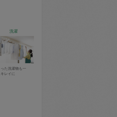
洗濯
まった洗濯物も一
にキレイに