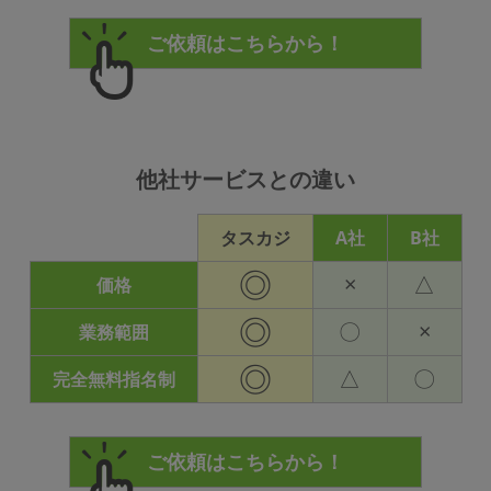
他社サービスとの違い
タスカジ
A社
B社
◎
×
△
価格
◎
〇
×
業務範囲
◎
△
〇
完全無料指名制