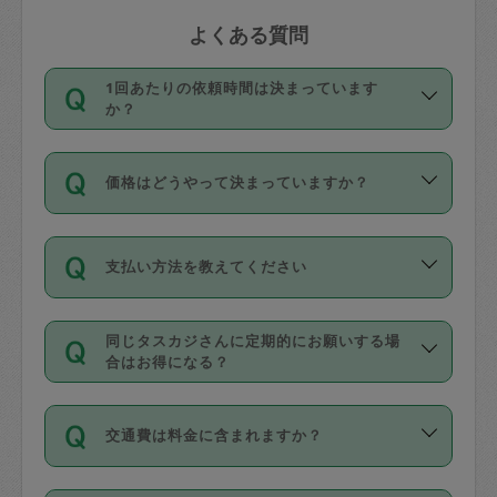
よくある質問
1回あたりの依頼時間は決まっています
か？
依頼1回につき3時間固定です。3時間を
価格はどうやって決まっていますか？
超えて依頼したい場合は、延長機能をご
利用ください。機能をご利用いただくに
11種類の価格帯の中からタスカジさん自
は、タスカジさんに事前に相談し、合意
支払い方法を教えてください
身が価格を選んで設定しています。
の上事前申請することが必要です。な
タスカジさんの価格設定には最初は制限
お、3時間を下回っても、値引き等はござ
お支払方法はクレジットカード（Visa／
があり、レビュー件数、レビューの平均
いません。
同じタスカジさんに定期的にお願いする場
Master／JCB／AMERICAN EXPRESS／
値、などで除々に設定可能な最高額が上
合はお得になる？
Diners Club）のみとなります。
がっていく仕組みになっています。
依頼には「スポット」と「定期（毎週｜
カード情報のご登録は、依頼リクエスト
交通費は料金に含まれますか？
隔週）」があり、「定期」の依頼は「ス
を行う際にご入力ください。プロフィー
ポット」よりお得な料金でご利用できま
ル登録時にはご入力いただかなくても大
交通費は依頼料金とは別途発生し、依頼