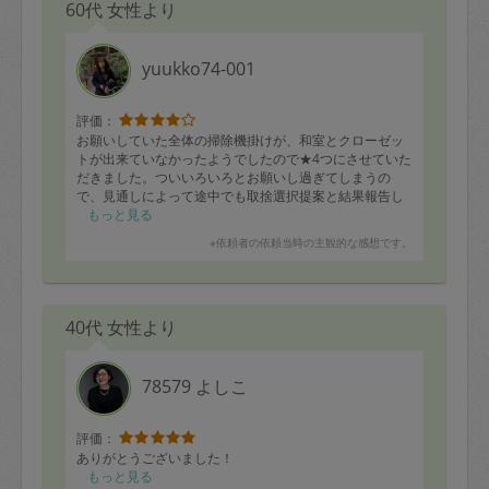
60代 女性より
yuukko74-001
評価：
お願いしていた全体の掃除機掛けが、和室とクローゼッ
トが出来ていなかったようでしたので★4つにさせていた
だきました。ついいろいろとお願いし過ぎてしまうの
で、見通しによって途中でも取捨選択提案と結果報告し
ていただけるとありがたいです。今回メインでお願いし
もっと見る
た風呂場と洗面台、大変丁寧にしていただき大変満足し
※依頼者の依頼当時の主観的な感想です。
ています！ありがとうございました。またよろしくお願
いいたします。
40代 女性より
78579 よしこ
評価：
ありがとうございました！
もっと見る