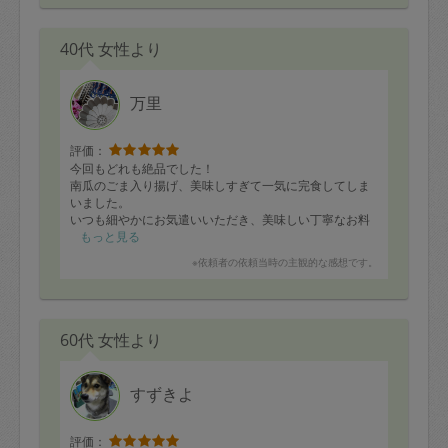
ひよこ豆のカレー
サツマイモのマフィン
40代 女性より
大学芋
クッキー生地
毎回、臨機応変に対応してくださり、とても助かってい
万里
ます。
娘がジャガイモのガレットをもりもり食べていました。
またお願いしたいと思います。
評価：
今回もどれも絶品でした！
南瓜のごま入り揚げ、美味しすぎて一気に完食してしま
いました。
いつも細やかにお気遣いいただき、美味しい丁寧なお料
理ありがとうございます。
もっと見る
次回も楽しみにしています♪
※依頼者の依頼当時の主観的な感想です。
60代 女性より
すずきよ
評価：