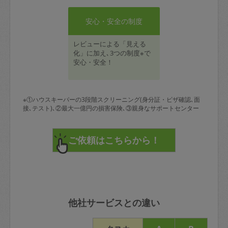
安心・安全の制度
レビューによる「見える
化」に加え､3つの制度※で
安心・安全！
※①ハウスキーパーの3段階スクリーニング(身分証・ビザ確認､面
接､テスト)､②最大一億円の損害保険､③親身なサポートセンター
他社サービスとの違い