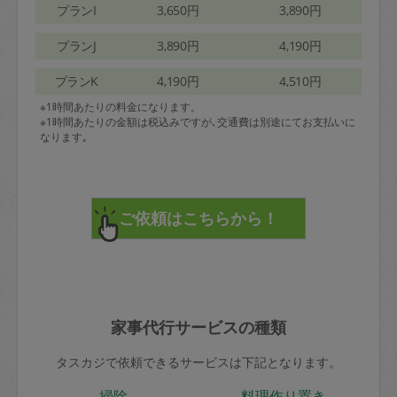
プランI
3,650円
3,890円
プランJ
3,890円
4,190円
プランK
4,190円
4,510円
※1時間あたりの料金になります。
※1時間あたりの金額は税込みですが､交通費は別途にてお支払いに
なります｡
家事代行サービスの種類
タスカジで依頼できるサービスは下記となります。
掃除
料理作り置き