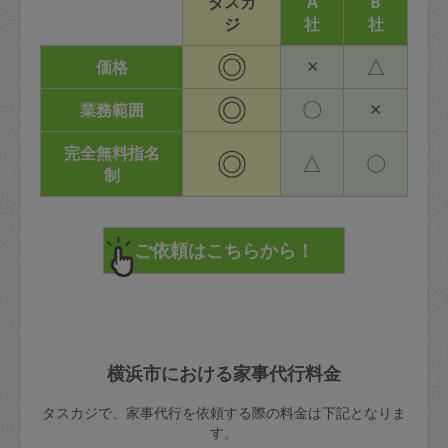
タスカ
A
B
ジ
社
社
◎
×
△
価格
◎
〇
×
業務範囲
完全無料指名
◎
△
〇
制
横浜市における家事代行料金
タスカジで、家事代行を依頼する際の料金は下記となりま
す。