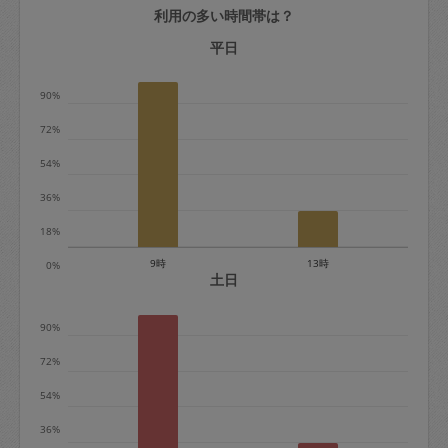
利用の多い時間帯は？
定期契約をキャンセルする場合、毎週定
期は月2回まで隔週定期は月1回までキャ
平日
ンセル料は発生しません。それ以上はキ
90%
ャンセル料が発生します。
72%
定期契約キャンセル料：
54%
・1回につき1,200円※
36%
・詳細ルールは、
こちら
を参照くださ
い。
18%
9時
13時
0%
※キャンセル料金の設定について：
土日
定期依頼1回（3時間）の金額とスポット
90%
1回（3時間）依頼した場合の金額の差額
相当で料金設定されています。
72%
54%
36%