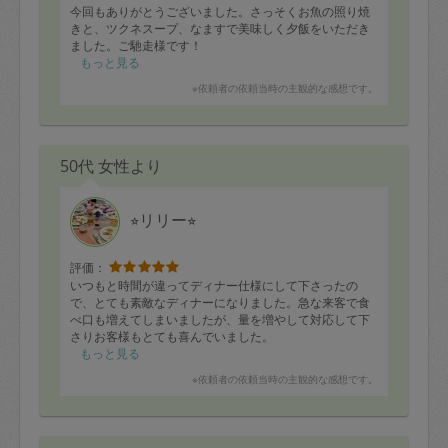
今回もありがとうございました。さっそくお魚の照り焼
きと、ツクネスープ、なますで美味しく夕飯をいただき
ました。ご馳走様です！
もっと見る
※依頼者の依頼当時の主観的な感想です。
50代 女性より
⭐︎リリー⭐︎
評価：
いつもと時間が違ってディナー仕様にして下さったの
で、とても素敵なディナーになりました。急な来客で食
べ口も増えてしまいましたが、量を増やして対応して下
さりお客様もとても喜んでいました。
普段は午前中に来て頂く事が多いですが、夕食の支度を
もっと見る
お願いするのも凄くいいなぁと思いました♪
※依頼者の依頼当時の主観的な感想です。