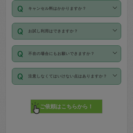
ご依頼は、現在を起点に3日後（72時間
濯、料理、作り置き、整理収納、買い物
のち、タスカジモニター宅にて３時間の
また外国人の方は英語しか話せない方、
キャンセル料はかかりますか？
以降）の日時から受付可能となっていま
です。作業中に物を壊したり、人にけが
現場トライアルを受け、合格したタスカ
日本語も話せる方など様々です。
す。
をさせたりした場合が対象で、補償金額
ジさんが活動されています。
キャンセル料には、以下の2種類がありま
ただし、72時間を切った直前の日程では
は対物1000万円、対人1億円が上限で
バックグラウンドや得意分野はプロフィ
お試し利用はできますか？
す。
タスカジさんへ「募集」をかけることが
す。
※テストセンターの講評は１件目のレビュ
ールに記載していますので、各自の得意
可能です。
ーとして記載されていますので依頼の際
分野を見極めて、目的に合わせてお仕事
「お試し利用」というメニューはありま
万が一損害が発生した場合は、その場の
に参考にしてください。
を依頼してください。
不在の場合にもお願いできますか？
せんが、「一回のみ」依頼を活用するこ
1. 直前キャンセル（定期、スポット契約
写真を撮り、
参考
：
【詳細】タスカジさんの登録に際
とによって、気に入ったタスカジさんを
共通）
タスカジサポートセンターまでご連絡く
して面接や教育は実施していますか？
不在の場合の作業はタスカジさんの同意
見つけることができます。
・タスカジさんのお仕事開始予定時間前
ださい。
注意しなくてはいけない点はありますか？
が必要です。数回の依頼ののち、タスカ
72時間を超える※と、以下のキャンセル
詳細FAQ：
損害賠償保険について教えて
ジさんと依頼者の間で十分な信頼関係が
まず、条件の合う気になるタスカジさ
料が発生します。
ください。
貴重品は紛失の際トラブルの元となるの
できたのち、タスカジさんに依頼してみ
ん、２・３人に「スポット」依頼をして
で、必ず鍵のかかるロッカーや金庫に入
てください。
みてください。
直前キャンセル料：
れて依頼者の責任の元管理するよう心掛
不在時に部屋に入るためにタスカジさん
その後、一番気に入ったタスカジさんに
72時間前〜24時間前＝依頼料金の50%
けてください。
に鍵を預ける必要がありますが、タスカ
「定期（毎週・隔週）」依頼をしてくだ
24時間前～1時間前＝依頼金額の100%
※パスポート、クレジットカード、銀行カ
ジさんが紛失した鍵によって二次的な損
さい。
1時間前〜実施時間＝依頼金額の100%＋
ード、5千円以上のアクセサリー、500円
害（たとえば、第三者の侵入など）が起
交通費全額