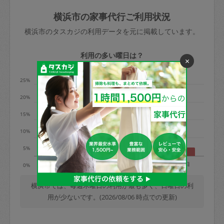
玉、など
きた場合は損害保険の対象外となるので
依頼者不在による当日キャンセル＝依頼
横浜市の家事代行ご利用状況
ご注意ください。
金額の100%＋交通費全額
横浜市のタスカジの利用データを元に掲載しています。
あわせてこちらも参照ください
：
初めて
利用します。注意しなくてはいけない点
※例：依頼日時／土曜日午前9時開始の場
利用の多い曜日は？
×
はありますか？
合、水曜日午前9時以降はキャンセル料が
発生
25%
水曜日9時〜金曜日9時まで＝依頼料金の
20%
50%
15%
金曜日9時～土曜日8時まで＝依頼金額の
100%
10%
土曜日8時〜実施時間＝依頼金額の100%
5%
＋交通費全額
月
火
水
木
金
土
日
0%
依頼者不在による当日キャンセル＝依頼
金額の100%＋交通費全額
横浜市では、毎週木曜日の利用が最も多く、日曜日の利
用が少ないです。(2026/08/06 時点での更新)
2. 定期契約キャンセル（定期契約のみ）