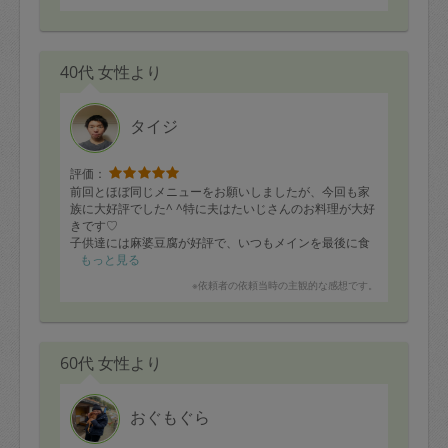
40代 女性より
タイジ
評価：
前回とほぼ同じメニューをお願いしましたが、今回も家
族に大好評でした^ ^特に夫はたいじさんのお料理が大好
きです♡︎
子供達には麻婆豆腐が好評で、いつもメインを最後に食
べるのに、麻婆豆腐は最初にピッカリーン⭐︎でした！
もっと見る
追加で作っていただいたタレも美味しくて、焼きナスや
※依頼者の依頼当時の主観的な感想です。
野菜蒸しにつけていただきました。
またよろしくお願い致します^ ^
・きのこのマリネ
60代 女性より
・焼きナスの和え物
・ハンバーグ
・肉巻き(野菜ときのこ)
・カボチャサラダ
おぐもぐら
・麻婆豆腐
・野菜の蒸し煮