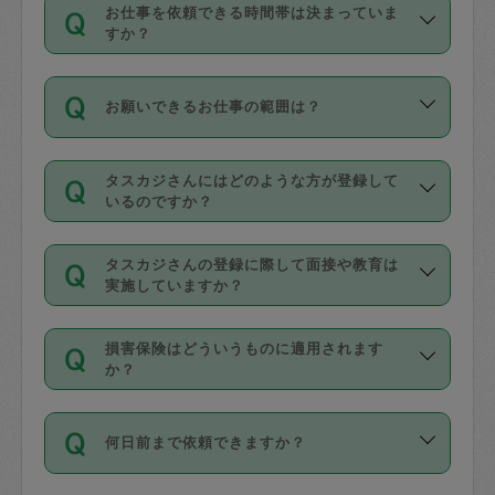
す。
丈夫です。
お仕事を依頼できる時間帯は決まっていま
料金のご請求と合わせてお支払いとなり
定期の最低利用回数は設けていない代わ
デビットカード・プリペイドカード（Vプ
すか？
ます。交通費の金額は「依頼の詳細」に
りに、一定数を超えたキャンセルは有償
リカ、au WALLETなど）
は支払にはご利
時間帯は3種類あります。いずれも１回あ
自動計算で表示されます。
でキャンセルすることが出来ます。
用いただけませんのでご注意ください。
お願いできるお仕事の範囲は？
たり３時間です。
銀行振込や現金払いも対応していませ
（例：毎週定期の場合は３回以上のキャ
ん。
掃除、整理収納、洗濯、買い物、料理、
・ＡＭ ９時～１２時
ンセルが有償（1200円、隔週定期の場合
なお、タスカジさんの交通費も、依頼料
タスカジさんにはどのような方が登録して
作り置きです。タスカジさんによってで
・ＰＭ １３時～１６時
いるのですか？
は２回以上のキャンセルが有償（1200
金のご請求と合わせてお支払いとなりま
きる仕事の範囲が異なりますので、依頼
・夜 １８時～２１時
円））
す。交通費の金額は「依頼の詳細」に自
主婦として長年の家事経験をお持ちの
する前にタスカジさんのプロフィールで
動計算で表示されます。
タスカジさんの登録に際して面接や教育は
方、栄養士・調理師といった資格者で保
確認してください。
開始時間を２時間前後変更することが可
実施していますか？
育園や学校の給食やレストランで料理関
基本的に、高所での作業や危険作業、屋
能です。依頼送信後、個別にタスカジさ
応募の際に、各自事務局との面接と説明
係の専門職に従事されていた方、日本で
外での作業は対象外です。
んにメッセージを送り調整してくださ
損害保険はどういうものに適用されます
を行っています。その後、身分証明書の
すでにハウスキーパーや英語の先生とし
か？
い。ただし、２時間を越えての調整はで
写真提出をしていただいています。外国
てお仕事をしているフィリピン出身の
きません。
依頼者とタスカジさんとの間でタスカジ
人の場合は在留カードで労働許可状況を
方、海外からの留学生、家事が好きな会
万が一、依頼した時間帯と作業時間が１
何日前まで依頼できますか？
を通して成立した作業時間内での作業に
確認しています。タスカジさんトレーニ
社員など様々なバックグラウンドの方が
時間も被らない場合、損害保険の対象外
適用されます。作業範囲は、掃除、洗
ング動画を使ったセルフトレーニングの
登録しています。
となりますので、ご注意ください。