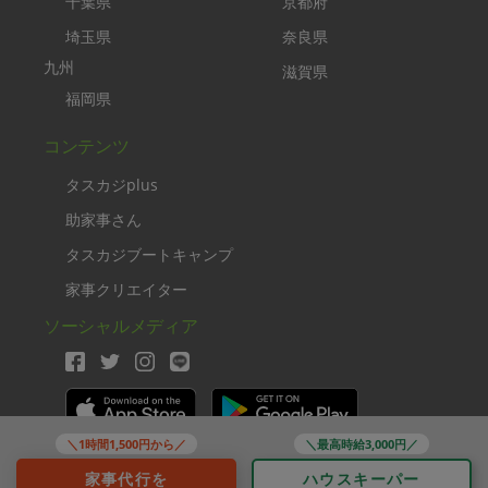
千葉県
京都府
埼玉県
奈良県
九州
滋賀県
福岡県
コンテンツ
タスカジplus
助家事さん
タスカジブートキャンプ
家事クリエイター
ソーシャルメディア
＼1時間1,500円から／
＼最高時給3,000円／
Copyright TASKAJI Inc.
家事代行を
ハウスキーパー