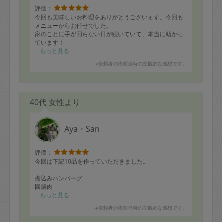
・鶏手羽中の照り焼き
評価：
・大根ステーキ
今回も美味しいお料理をありがとうございます。今回も
・牛肉ときのこと野菜のオイスターソース炒め
メニューからお任せでした。
・ナムル
家のことに手が回らない日が続いていて、本当に助かっ
ています！
追加で
いつもながら彩りも綺麗で食事が楽しみになります。写
もっと見る
生姜とニンニクのピリ辛タレ
真を載せられないのが残念です。
※依頼者の依頼当時の主観的な感想です。
メニューは
□豆腐鶏だんごと白菜の焚いたん
□豚ロースの梅照り焼き
40代 女性より
□コンソメ野菜のスープ
□鮭とクリームチーズのコロッケ
□トマトと茄子の重ね焼き
□オレンジと生ハムのリーフサラダ
Aya・San
□トマトとポン酢のドレッシング
□きゅうりときのこの酢の物
□カブとホタテのマスタードマリネ
評価：
今回は下記10品を作っていただきました。
鮭とクリームチーズのコロッケはどうやったらあんなに
ふわふわに出来るのだろう？と思うくらい中がふわふわ
煮込みハンバーグ
してました。
回鍋肉
また、毎回違う味の手作りドレッシング、本当に美味し
筑前煮（蓮根、蒟蒻入）
もっと見る
いです！
ジャガイモのガレット
※依頼者の依頼当時の主観的な感想です。
ありがとうござきます。
ほうれん草のおひたし
クリームシチュー