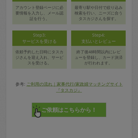
アカウント登録ページに必
最寄り駅や日付で絞り込み
要情報を入力し、メール認
検索を行い、ニーズに合う
証を行う。
タスカジさんを探す。
Step3:
Step4:
サービスを受ける
支払いとレビュー
依頼予約した日時にタスカ
終了後48時間以内にレビ
ジさんを迎え入れ、サービ
ューを登録し、カード決済
スを受ける。
が行われます。
参考:
ご利用の流れ｜家事代行/家政婦マッチングサイト
『タスカジ』