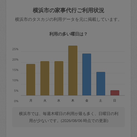
玉、など
きた場合は損害保険の対象外となるので
依頼者不在による当日キャンセル＝依頼
横浜市の家事代行ご利用状況
ご注意ください。
金額の100%＋交通費全額
横浜市のタスカジの利用データを元に掲載しています。
あわせてこちらも参照ください
：
初めて
利用します。注意しなくてはいけない点
※例：依頼日時／土曜日午前9時開始の場
利用の多い曜日は？
はありますか？
合、水曜日午前9時以降はキャンセル料が
発生
25%
水曜日9時〜金曜日9時まで＝依頼料金の
20%
50%
15%
金曜日9時～土曜日8時まで＝依頼金額の
100%
10%
土曜日8時〜実施時間＝依頼金額の100%
5%
＋交通費全額
月
火
水
木
金
土
日
0%
依頼者不在による当日キャンセル＝依頼
金額の100%＋交通費全額
横浜市では、毎週木曜日の利用が最も多く、日曜日の利
用が少ないです。(2026/08/06 時点での更新)
2. 定期契約キャンセル（定期契約のみ）