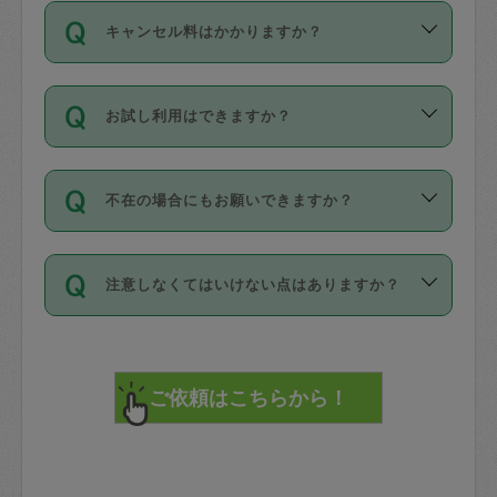
ご依頼は、現在を起点に3日後（72時間
濯、料理、作り置き、整理収納、買い物
のち、タスカジモニター宅にて３時間の
また外国人の方は英語しか話せない方、
キャンセル料はかかりますか？
以降）の日時から受付可能となっていま
です。作業中に物を壊したり、人にけが
現場トライアルを受け、合格したタスカ
日本語も話せる方など様々です。
す。
をさせたりした場合が対象で、補償金額
ジさんが活動されています。
キャンセル料には、以下の2種類がありま
ただし、72時間を切った直前の日程では
は対物1000万円、対人1億円が上限で
バックグラウンドや得意分野はプロフィ
お試し利用はできますか？
す。
タスカジさんへ「募集」をかけることが
す。
※テストセンターの講評は１件目のレビュ
ールに記載していますので、各自の得意
可能です。
ーとして記載されていますので依頼の際
分野を見極めて、目的に合わせてお仕事
「お試し利用」というメニューはありま
万が一損害が発生した場合は、その場の
に参考にしてください。
を依頼してください。
不在の場合にもお願いできますか？
せんが、「一回のみ」依頼を活用するこ
1. 直前キャンセル（定期、スポット契約
写真を撮り、
参考
：
【詳細】タスカジさんの登録に際
とによって、気に入ったタスカジさんを
共通）
タスカジサポートセンターまでご連絡く
して面接や教育は実施していますか？
不在の場合の作業はタスカジさんの同意
見つけることができます。
・タスカジさんのお仕事開始予定時間前
ださい。
注意しなくてはいけない点はありますか？
が必要です。数回の依頼ののち、タスカ
72時間を超える※と、以下のキャンセル
詳細FAQ：
損害賠償保険について教えて
ジさんと依頼者の間で十分な信頼関係が
まず、条件の合う気になるタスカジさ
料が発生します。
ください。
貴重品は紛失の際トラブルの元となるの
できたのち、タスカジさんに依頼してみ
ん、２・３人に「スポット」依頼をして
で、必ず鍵のかかるロッカーや金庫に入
てください。
みてください。
直前キャンセル料：
れて依頼者の責任の元管理するよう心掛
不在時に部屋に入るためにタスカジさん
その後、一番気に入ったタスカジさんに
72時間前〜24時間前＝依頼料金の50%
けてください。
に鍵を預ける必要がありますが、タスカ
「定期（毎週・隔週）」依頼をしてくだ
24時間前～1時間前＝依頼金額の100%
※パスポート、クレジットカード、銀行カ
ジさんが紛失した鍵によって二次的な損
さい。
1時間前〜実施時間＝依頼金額の100%＋
ード、5千円以上のアクセサリー、500円
害（たとえば、第三者の侵入など）が起
交通費全額