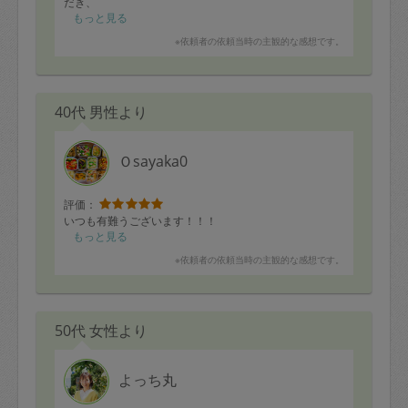
だき、
お願いしていた、お風呂・トイレ・キッチンに加え、
もっと見る
洗面台も一緒に掃除していただけました。
※依頼者の依頼当時の主観的な感想です。
特にお風呂がとてもきれいになっていて、ビックリしま
した。
後から帰ってきた主人も、
40代 男性より
「引っ越してきた当初くらいにきれいになってる！！ま
たお願いしたいね。」
と言っていました。
Ｏsayaka0
ありがとうございました。
評価：
いつも有難うございます！！！
もっと見る
※依頼者の依頼当時の主観的な感想です。
50代 女性より
よっち丸