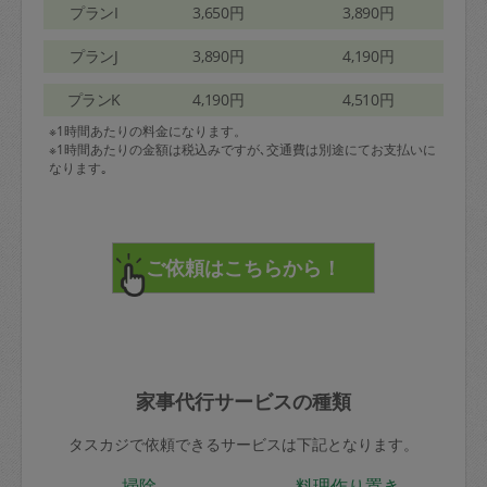
プランI
3,650円
3,890円
プランJ
3,890円
4,190円
プランK
4,190円
4,510円
※1時間あたりの料金になります。
※1時間あたりの金額は税込みですが､交通費は別途にてお支払いに
なります｡
家事代行サービスの種類
タスカジで依頼できるサービスは下記となります。
掃除
料理作り置き