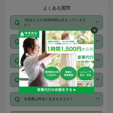
よくある質問
1回あたりの依頼時間は決まっています
か？
×
依頼1回につき3時間固定です。3時間を
価格はどうやって決まっていますか？
超えて依頼したい場合は、延長機能をご
利用ください。機能をご利用いただくに
11種類の価格帯の中からタスカジさん自
は、タスカジさんに事前に相談し、合意
支払い方法を教えてください
身が価格を選んで設定しています。
の上事前申請することが必要です。な
タスカジさんの価格設定には最初は制限
お、3時間を下回っても、値引き等はござ
お支払方法はクレジットカード（Visa／
があり、レビュー件数、レビューの平均
いません。
同じタスカジさんに定期的にお願いする場
Master／JCB／AMERICAN EXPRESS／
値、などで除々に設定可能な最高額が上
合はお得になる？
Diners Club）のみとなります。
がっていく仕組みになっています。
依頼には「スポット」と「定期（毎週｜
カード情報のご登録は、依頼リクエスト
交通費は料金に含まれますか？
隔週）」があり、「定期」の依頼は「ス
を行う際にご入力ください。プロフィー
ポット」よりお得な料金でご利用できま
ル登録時にはご入力いただかなくても大
交通費は依頼料金とは別途発生し、依頼