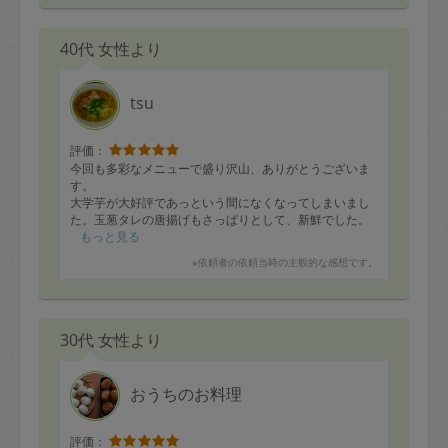
っていました。家族も全員喜んでいました^_^ずっと気に
なっていたのでスッキリしました〜
40代 女性より
三姉妹の部屋がスッキリしたので、リビング等他の部屋
も自分でやる気になりそうです。いつもながら、根気強
く付き合っていただきありがとうございました。
またの際はよろしくお願いします！
tsu
評価：
今回も多彩なメニューで盛り沢山、ありがとうございま
す。
大学芋が大好評であっという間になくなってしまいまし
た。玉葱タレの唐揚げもさっぱりとして、新鮮でした。
ひき肉もやし味噌汁も斬新で、コクがあって、こどもた
もっと見る
ちも喜んでました。
※依頼者の依頼当時の主観的な感想です。
いつもどうもありがとうございます！
次回も楽しみにしてます♪
↓メニュー
30代 女性より
唐揚げ(玉ねぎタレ)
豚ネギニンニク炒め
ミートソース
タラレモンバターソテー
おうちのお料理
大学芋
フライドポテト
こんにゃく煮
評価：