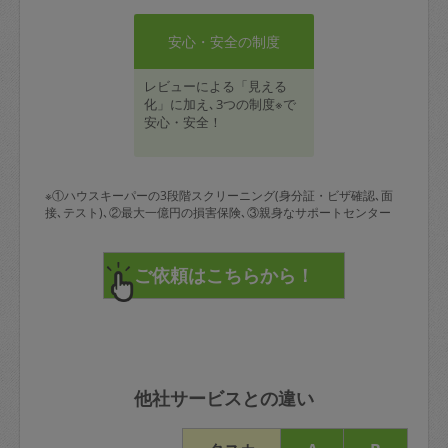
安心・安全の制度
レビューによる「見える
化」に加え､3つの制度※で
安心・安全！
※①ハウスキーパーの3段階スクリーニング(身分証・ビザ確認､面
接､テスト)､②最大一億円の損害保険､③親身なサポートセンター
他社サービスとの違い