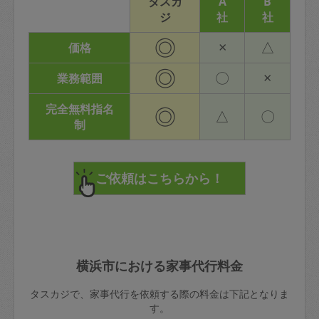
タスカ
A
B
ジ
社
社
◎
×
△
価格
◎
〇
×
業務範囲
完全無料指名
◎
△
〇
制
横浜市における家事代行料金
タスカジで、家事代行を依頼する際の料金は下記となりま
す。