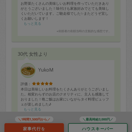
なす煮浸し
お野菜たくさんの美味しいお料理を作っていただきあり
ピーマンツナ炒め
がとうございました！味付けも家族好みでとても美味し
いんげんしらす和え
くいただいています。ご馳走様でした✨またどうぞ宜し
キャロットラペ
くお願いします！
もやしとひき肉の味噌汁
もっと見る
作っていただいたもの
※依頼者の依頼当時の主観的な感想です。
・牛蒡とベーコンのピラフ
・クリームシチュー
・鯖の梅煮
・煮込みハンバーグ
30代 女性より
・根菜の煮物
・ほうれん草胡麻和えとにんじん胡麻和え
・鳥の照り焼き
・鰆の下ごしらえ
YukoM
・根菜のきんぴら
評価：
本日は美味しいお料理をたくさんありがとうございまし
た。相変わらずのお店のクオリティに、主人も感激して
おりました！晩ご飯はお家にいながらタイ料理ビュッフ
ェが楽しめました♪
■メインディッシュ
もっと見る
・ガイヤーン （3～4枚分）
※依頼者の依頼当時の主観的な感想です。
・カオマンガイ（3合）＆タオチオソース
＼1時間1,500円から／
＼最高時給3,000円／
・南アフリカのミートローフ（ボボティ）
家事代行を
ハウスキーパー
・チキンのグリーンカレー