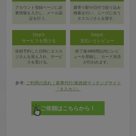
アカウント登録ページに必
最寄り駅や日付で絞り込み
要情報を入力し、メール認
検索を行い、ニーズに合う
証を行う。
タスカジさんを探す。
Step3:
Step4:
サービスを受ける
支払いとレビュー
依頼予約した日時にタスカ
終了後48時間以内にレビ
ジさんを迎え入れ、サービ
ューを登録し、カード決済
スを受ける。
が行われます。
参考:
ご利用の流れ｜家事代行/家政婦マッチングサイト
『タスカジ』