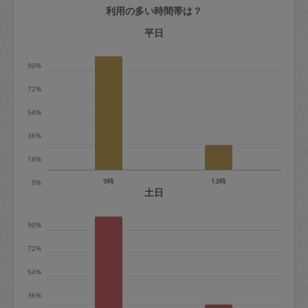
利用の多い時間帯は？
定期契約をキャンセルする場合、毎週定
期は月2回まで隔週定期は月1回までキャ
平日
ンセル料は発生しません。それ以上はキ
90%
ャンセル料が発生します。
72%
定期契約キャンセル料：
54%
・1回につき1,200円※
36%
・詳細ルールは、
こちら
を参照くださ
い。
18%
9時
13時
0%
※キャンセル料金の設定について：
土日
定期依頼1回（3時間）の金額とスポット
90%
1回（3時間）依頼した場合の金額の差額
相当で料金設定されています。
72%
54%
36%