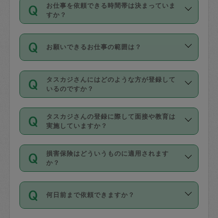
す。
丈夫です。
お仕事を依頼できる時間帯は決まっていま
料金のご請求と合わせてお支払いとなり
定期の最低利用回数は設けていない代わ
デビットカード・プリペイドカード（Vプ
すか？
ます。交通費の金額は「依頼の詳細」に
りに、一定数を超えたキャンセルは有償
リカ、au WALLETなど）
は支払にはご利
時間帯は3種類あります。いずれも１回あ
自動計算で表示されます。
でキャンセルすることが出来ます。
用いただけませんのでご注意ください。
お願いできるお仕事の範囲は？
たり３時間です。
銀行振込や現金払いも対応していませ
（例：毎週定期の場合は３回以上のキャ
ん。
掃除、整理収納、洗濯、買い物、料理、
・ＡＭ ９時～１２時
ンセルが有償（1200円、隔週定期の場合
なお、タスカジさんの交通費も、依頼料
タスカジさんにはどのような方が登録して
作り置きです。タスカジさんによってで
・ＰＭ １３時～１６時
いるのですか？
は２回以上のキャンセルが有償（1200
金のご請求と合わせてお支払いとなりま
きる仕事の範囲が異なりますので、依頼
・夜 １８時～２１時
円））
す。交通費の金額は「依頼の詳細」に自
主婦として長年の家事経験をお持ちの
する前にタスカジさんのプロフィールで
動計算で表示されます。
タスカジさんの登録に際して面接や教育は
方、栄養士・調理師といった資格者で保
確認してください。
開始時間を２時間前後変更することが可
実施していますか？
育園や学校の給食やレストランで料理関
基本的に、高所での作業や危険作業、屋
能です。依頼送信後、個別にタスカジさ
応募の際に、各自事務局との面接と説明
係の専門職に従事されていた方、日本で
外での作業は対象外です。
んにメッセージを送り調整してくださ
損害保険はどういうものに適用されます
を行っています。その後、身分証明書の
すでにハウスキーパーや英語の先生とし
か？
い。ただし、２時間を越えての調整はで
写真提出をしていただいています。外国
てお仕事をしているフィリピン出身の
きません。
依頼者とタスカジさんとの間でタスカジ
人の場合は在留カードで労働許可状況を
方、海外からの留学生、家事が好きな会
万が一、依頼した時間帯と作業時間が１
何日前まで依頼できますか？
を通して成立した作業時間内での作業に
確認しています。タスカジさんトレーニ
社員など様々なバックグラウンドの方が
時間も被らない場合、損害保険の対象外
適用されます。作業範囲は、掃除、洗
ング動画を使ったセルフトレーニングの
登録しています。
となりますので、ご注意ください。