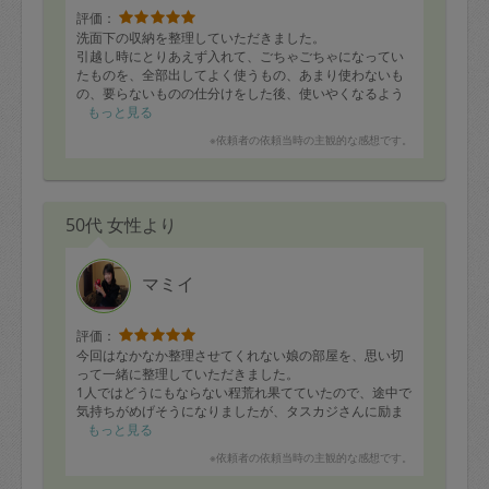
評価：
洗面下の収納を整理していただきました。
引越し時にとりあえず入れて、ごちゃごちゃになってい
たものを、全部出してよく使うもの、あまり使わないも
の、要らないものの仕分けをした後、使いやくなるよう
に収納してもらいました。
もっと見る
ダンボールに入ったままになっていたものまで、全てキ
※依頼者の依頼当時の主観的な感想です。
レイに収められてよかったです。
思っていたより早く終わったので、子供部屋も見ていた
だきました。
こちらもダンボールに入れたままになっている服などを
50代 女性より
整理してもらいました。
今後のクローゼット内収納ケースの提案もしていただ
き、自分ではどうしていいかわからなかったのでありが
たかったです。
マミイ
一歳の娘もいたので邪魔しないか心配でしたが、優しく
対応していたきました。
また収納で困った時は助けていただきたいなと思いまし
評価：
た。
今回はなかなか整理させてくれない娘の部屋を、思い切
今回はお世話になり、ありがとうございましたm(_ _)m
って一緒に整理していただきました。
1人ではどうにもならない程荒れ果てていたので、途中で
気持ちがめげそうになりましたが、タスカジさんに励ま
され、また私が休んでいる間もテキパキ片付けていただ
もっと見る
いたので、見違えるほど綺麗に整理されて風通しもよく
※依頼者の依頼当時の主観的な感想です。
なりました。娘もいつもなら片付けると嫌がるのです
が、気に入ってくれたようで、すぐに宿題もやる気にな