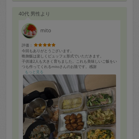
40代 男性より
mito
評価：
今回もありがとうございます。
晩御飯は楽しくビュッフェ形式でいただきます。
子供達2人も大きく育ちました。これも美味しいご飯をい
つも作ってくれるmitoさんのお陰です。感謝
これからもよろしくお願いします。
もっと見る