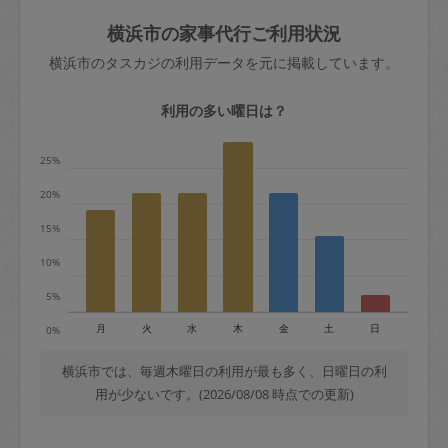
玉、など
きた場合は損害保険の対象外となるので
依頼者不在による当日キャンセル＝依頼
横浜市の家事代行ご利用状況
ご注意ください。
金額の100%＋交通費全額
横浜市のタスカジの利用データを元に掲載しています。
あわせてこちらも参照ください
：
初めて
利用します。注意しなくてはいけない点
※例：依頼日時／土曜日午前9時開始の場
利用の多い曜日は？
はありますか？
合、水曜日午前9時以降はキャンセル料が
発生
25%
水曜日9時〜金曜日9時まで＝依頼料金の
20%
50%
15%
金曜日9時～土曜日8時まで＝依頼金額の
100%
10%
土曜日8時〜実施時間＝依頼金額の100%
5%
＋交通費全額
月
火
水
木
金
土
日
0%
依頼者不在による当日キャンセル＝依頼
金額の100%＋交通費全額
横浜市では、毎週木曜日の利用が最も多く、日曜日の利
用が少ないです。(2026/08/08 時点での更新)
2. 定期契約キャンセル（定期契約のみ）