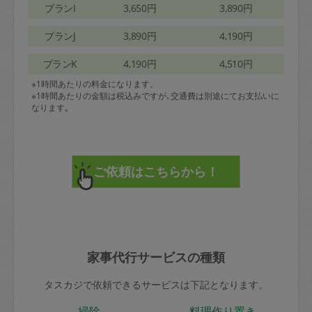
プランI
3,650円
3,890円
プランJ
3,890円
4,190円
プランK
4,190円
4,510円
※1時間あたりの料金になります。
※1時間あたりの金額は税込みですが､交通費は別途にてお支払いに
なります｡
家事代行サービスの種類
タスカジで依頼できるサービスは下記となります。
掃除
料理作り置き