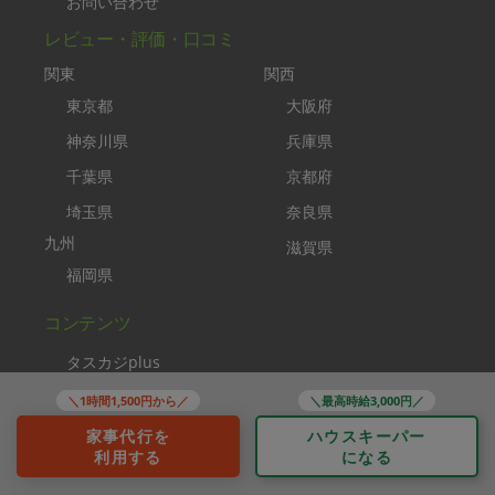
お問い合わせ
レビュー・評価・口コミ
関東
関西
東京都
大阪府
神奈川県
兵庫県
千葉県
京都府
埼玉県
奈良県
九州
滋賀県
福岡県
コンテンツ
タスカジplus
助家事さん
＼1時間1,500円から／
＼最高時給3,000円／
タスカジブートキャンプ
家事代行を
ハウスキーパー
利用する
になる
家事クリエイター