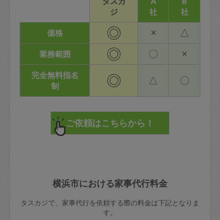
タスカ
A
B
ジ
社
社
◎
×
△
価格
◎
〇
×
業務範囲
完全無料指名
◎
△
〇
制
横浜市における家事代行料金
タスカジで、家事代行を依頼する際の料金は下記となりま
す。