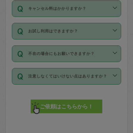
ご依頼は、現在を起点に3日後（72時間
濯、料理、作り置き、整理収納、買い物
のち、タスカジモニター宅にて３時間の
また外国人の方は英語しか話せない方、
キャンセル料はかかりますか？
以降）の日時から受付可能となっていま
です。作業中に物を壊したり、人にけが
現場トライアルを受け、合格したタスカ
日本語も話せる方など様々です。
す。
をさせたりした場合が対象で、補償金額
ジさんが活動されています。
キャンセル料には、以下の2種類がありま
ただし、72時間を切った直前の日程では
は対物1000万円、対人1億円が上限で
バックグラウンドや得意分野はプロフィ
お試し利用はできますか？
す。
タスカジさんへ「募集」をかけることが
す。
※テストセンターの講評は１件目のレビュ
ールに記載していますので、各自の得意
可能です。
ーとして記載されていますので依頼の際
分野を見極めて、目的に合わせてお仕事
「お試し利用」というメニューはありま
万が一損害が発生した場合は、その場の
に参考にしてください。
を依頼してください。
不在の場合にもお願いできますか？
せんが、「一回のみ」依頼を活用するこ
1. 直前キャンセル（定期、スポット契約
写真を撮り、
参考
：
【詳細】タスカジさんの登録に際
とによって、気に入ったタスカジさんを
共通）
タスカジサポートセンターまでご連絡く
して面接や教育は実施していますか？
不在の場合の作業はタスカジさんの同意
見つけることができます。
・タスカジさんのお仕事開始予定時間前
ださい。
注意しなくてはいけない点はありますか？
が必要です。数回の依頼ののち、タスカ
72時間を超える※と、以下のキャンセル
詳細FAQ：
損害賠償保険について教えて
ジさんと依頼者の間で十分な信頼関係が
まず、条件の合う気になるタスカジさ
料が発生します。
ください。
貴重品は紛失の際トラブルの元となるの
できたのち、タスカジさんに依頼してみ
ん、２・３人に「スポット」依頼をして
で、必ず鍵のかかるロッカーや金庫に入
てください。
みてください。
直前キャンセル料：
れて依頼者の責任の元管理するよう心掛
不在時に部屋に入るためにタスカジさん
その後、一番気に入ったタスカジさんに
72時間前〜24時間前＝依頼料金の50%
けてください。
に鍵を預ける必要がありますが、タスカ
「定期（毎週・隔週）」依頼をしてくだ
24時間前～1時間前＝依頼金額の100%
※パスポート、クレジットカード、銀行カ
ジさんが紛失した鍵によって二次的な損
さい。
1時間前〜実施時間＝依頼金額の100%＋
ード、5千円以上のアクセサリー、500円
害（たとえば、第三者の侵入など）が起
交通費全額