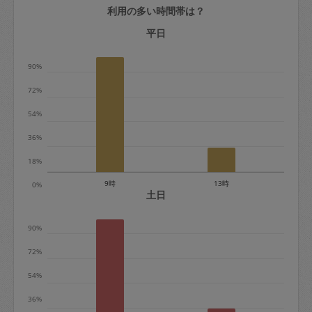
利用の多い時間帯は？
定期契約をキャンセルする場合、毎週定
期は月2回まで隔週定期は月1回までキャ
平日
ンセル料は発生しません。それ以上はキ
90%
ャンセル料が発生します。
72%
定期契約キャンセル料：
54%
・1回につき1,200円※
36%
・詳細ルールは、
こちら
を参照くださ
い。
18%
9時
13時
0%
※キャンセル料金の設定について：
土日
定期依頼1回（3時間）の金額とスポット
90%
1回（3時間）依頼した場合の金額の差額
相当で料金設定されています。
72%
54%
36%