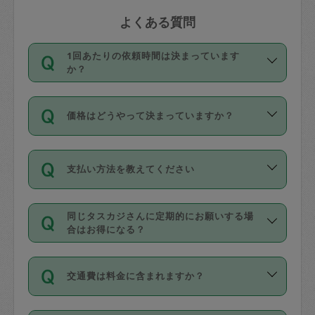
よくある質問
1回あたりの依頼時間は決まっています
か？
依頼1回につき3時間固定です。3時間を
価格はどうやって決まっていますか？
超えて依頼したい場合は、延長機能をご
利用ください。機能をご利用いただくに
11種類の価格帯の中からタスカジさん自
は、タスカジさんに事前に相談し、合意
支払い方法を教えてください
身が価格を選んで設定しています。
の上事前申請することが必要です。な
タスカジさんの価格設定には最初は制限
お、3時間を下回っても、値引き等はござ
お支払方法はクレジットカード（Visa／
があり、レビュー件数、レビューの平均
いません。
同じタスカジさんに定期的にお願いする場
Master／JCB／AMERICAN EXPRESS／
値、などで除々に設定可能な最高額が上
合はお得になる？
Diners Club）のみとなります。
がっていく仕組みになっています。
依頼には「スポット」と「定期（毎週｜
カード情報のご登録は、依頼リクエスト
交通費は料金に含まれますか？
隔週）」があり、「定期」の依頼は「ス
を行う際にご入力ください。プロフィー
ポット」よりお得な料金でご利用できま
ル登録時にはご入力いただかなくても大
交通費は依頼料金とは別途発生し、依頼