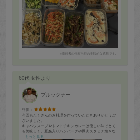
※依頼者の依頼当時の主観的な感想です。
60代 女性より
ブルックナー
評価：
今回もたくさんのお料理を作っていただきありがとうご
ざいました。
キャベツスープやトマトチキンカレーは優しい味でとて
も美味しく、豆腐入りハンバーグや豚肉スタミナ焼きな
どお肉料理も大満足でした。ポテトボールや小松菜ツナ
もっと見る