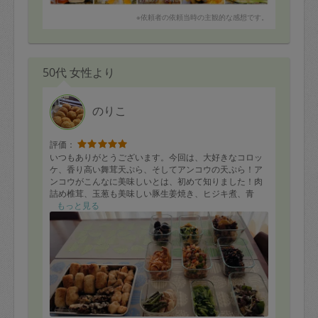
※依頼者の依頼当時の主観的な感想です。
50代 女性より
のりこ
評価：
いつもありがとうございます。今回は、大好きなコロッ
ケ、香り高い舞茸天ぷら、そしてアンコウの天ぷら！ア
ンコウがこんなに美味しいとは、初めて知りました！肉
詰め椎茸、玉葱も美味しい豚生姜焼き、ヒジキ煮、青
菜、肉じゃが、鶏野菜ピリ辛エスニック炒め、小松菜卵
もっと見る
炒め、ピーマン牛炒め、アスパラ大根ソテー、写真外に
は、根菜あら汁などたくさん作っていただきました。ま
だまだ美味しいものがたくさんあるなんて、凄いです。
美味しくいただいています。