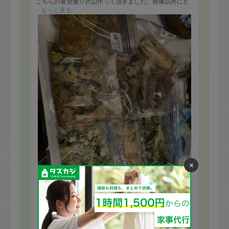
こちらの要望通り沢山作って頂きました。画像以外にビ
ーフシチューもで豪華です😃ご縁が有ればまたお願いし
もっと見る
ます。
×
※依頼者の依頼当時の主観的な感想です。