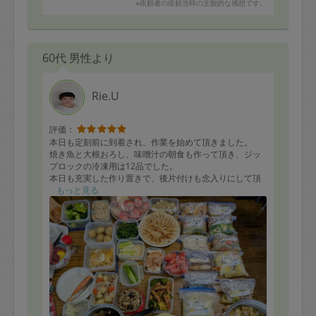
※依頼者の依頼当時の主観的な感想です。
60代 男性より
Rie.U
評価：
本日も定刻前に到着され、作業を始めて頂きました。
焼き魚と大根おろし、味噌汁の朝食も作って頂き、ジッ
プロックの冷凍用は12品でした。
本日も充実した作り置きで、後片付けも念入りにして頂
きました。
もっと見る
ありがとうございました。