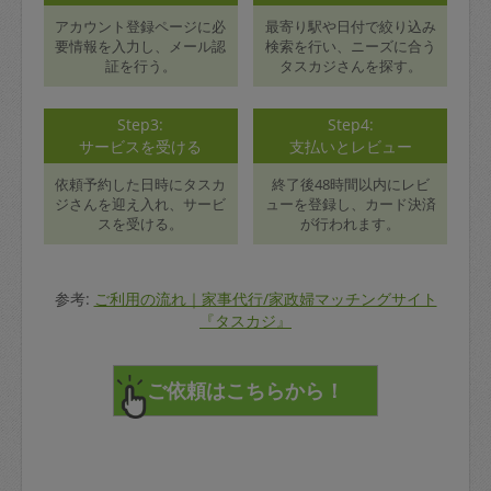
アカウント登録ページに必
最寄り駅や日付で絞り込み
要情報を入力し、メール認
検索を行い、ニーズに合う
証を行う。
タスカジさんを探す。
Step3:
Step4:
サービスを受ける
支払いとレビュー
依頼予約した日時にタスカ
終了後48時間以内にレビ
ジさんを迎え入れ、サービ
ューを登録し、カード決済
スを受ける。
が行われます。
参考:
ご利用の流れ｜家事代行/家政婦マッチングサイト
『タスカジ』