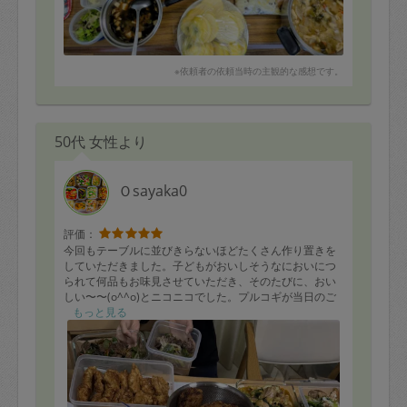
※依頼者の依頼当時の主観的な感想です。
50代 女性より
Ｏsayaka0
評価：
今回もテーブルに並びきらないほどたくさん作り置きを
していただきました。子どもがおいしそうなにおいにつ
られて何品もお味見させていただき、そのたびに、おい
しい〜〜(o^^o)とニコニコでした。プルコギが当日のご
飯に指名されていました。
もっと見る
子どものリクエストで何かしらいつも揚げ物をお願いし
ていますが、今回はたびたびリピートのヒレカツと、初
リクエストのメンチカツでした。揚げたてをお味見して
いた子どもをふと見ると食べた断面がジューシーで、食
べなくてもおいしいのがわかる！と思いました。