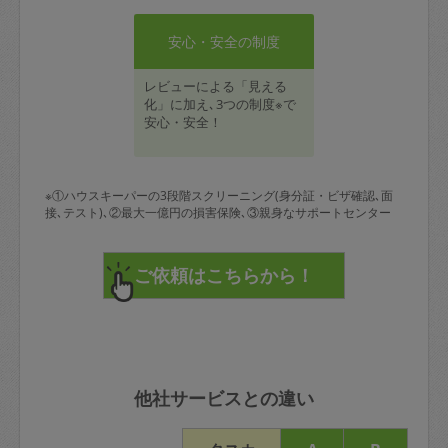
安心・安全の制度
レビューによる「見える
化」に加え､3つの制度※で
安心・安全！
※①ハウスキーパーの3段階スクリーニング(身分証・ビザ確認､面
接､テスト)､②最大一億円の損害保険､③親身なサポートセンター
他社サービスとの違い