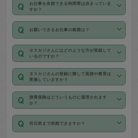
す。
丈夫です。
お仕事を依頼できる時間帯は決まっていま
料金のご請求と合わせてお支払いとなり
定期の最低利用回数は設けていない代わ
デビットカード・プリペイドカード（Vプ
すか？
ます。交通費の金額は「依頼の詳細」に
りに、一定数を超えたキャンセルは有償
リカ、au WALLETなど）
は支払にはご利
時間帯は3種類あります。いずれも１回あ
自動計算で表示されます。
でキャンセルすることが出来ます。
用いただけませんのでご注意ください。
お願いできるお仕事の範囲は？
たり３時間です。
銀行振込や現金払いも対応していませ
（例：毎週定期の場合は３回以上のキャ
ん。
掃除、整理収納、洗濯、買い物、料理、
・ＡＭ ９時～１２時
ンセルが有償（1200円、隔週定期の場合
なお、タスカジさんの交通費も、依頼料
タスカジさんにはどのような方が登録して
作り置きです。タスカジさんによってで
・ＰＭ １３時～１６時
いるのですか？
は２回以上のキャンセルが有償（1200
金のご請求と合わせてお支払いとなりま
きる仕事の範囲が異なりますので、依頼
・夜 １８時～２１時
円））
す。交通費の金額は「依頼の詳細」に自
主婦として長年の家事経験をお持ちの
する前にタスカジさんのプロフィールで
動計算で表示されます。
タスカジさんの登録に際して面接や教育は
方、栄養士・調理師といった資格者で保
確認してください。
開始時間を２時間前後変更することが可
実施していますか？
育園や学校の給食やレストランで料理関
基本的に、高所での作業や危険作業、屋
能です。依頼送信後、個別にタスカジさ
応募の際に、各自事務局との面接と説明
係の専門職に従事されていた方、日本で
外での作業は対象外です。
んにメッセージを送り調整してくださ
損害保険はどういうものに適用されます
を行っています。その後、身分証明書の
すでにハウスキーパーや英語の先生とし
か？
い。ただし、２時間を越えての調整はで
写真提出をしていただいています。外国
てお仕事をしているフィリピン出身の
きません。
依頼者とタスカジさんとの間でタスカジ
人の場合は在留カードで労働許可状況を
方、海外からの留学生、家事が好きな会
万が一、依頼した時間帯と作業時間が１
何日前まで依頼できますか？
を通して成立した作業時間内での作業に
確認しています。タスカジさんトレーニ
社員など様々なバックグラウンドの方が
時間も被らない場合、損害保険の対象外
適用されます。作業範囲は、掃除、洗
ング動画を使ったセルフトレーニングの
登録しています。
となりますので、ご注意ください。