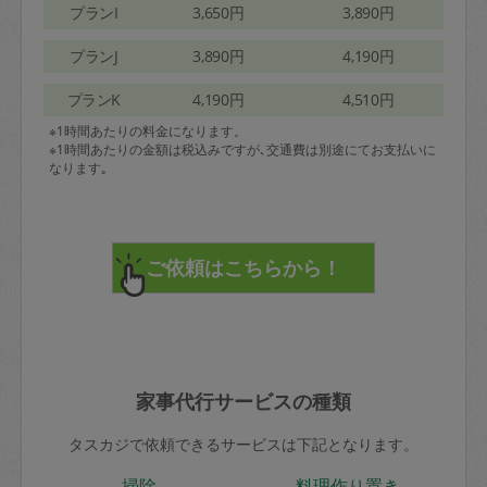
プランI
3,650円
3,890円
プランJ
3,890円
4,190円
プランK
4,190円
4,510円
※1時間あたりの料金になります。
※1時間あたりの金額は税込みですが､交通費は別途にてお支払いに
なります｡
家事代行サービスの種類
タスカジで依頼できるサービスは下記となります。
掃除
料理作り置き