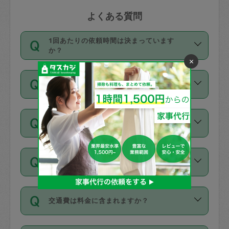
よくある質問
1回あたりの依頼時間は決まっています
か？
×
依頼1回につき3時間固定です。3時間を
価格はどうやって決まっていますか？
超えて依頼したい場合は、延長機能をご
利用ください。機能をご利用いただくに
11種類の価格帯の中からタスカジさん自
は、タスカジさんに事前に相談し、合意
支払い方法を教えてください
身が価格を選んで設定しています。
の上事前申請することが必要です。な
タスカジさんの価格設定には最初は制限
お、3時間を下回っても、値引き等はござ
お支払方法はクレジットカード（Visa／
があり、レビュー件数、レビューの平均
いません。
同じタスカジさんに定期的にお願いする場
Master／JCB／AMERICAN EXPRESS／
値、などで除々に設定可能な最高額が上
合はお得になる？
Diners Club）のみとなります。
がっていく仕組みになっています。
依頼には「スポット」と「定期（毎週｜
カード情報のご登録は、依頼リクエスト
交通費は料金に含まれますか？
隔週）」があり、「定期」の依頼は「ス
を行う際にご入力ください。プロフィー
ポット」よりお得な料金でご利用できま
ル登録時にはご入力いただかなくても大
交通費は依頼料金とは別途発生し、依頼