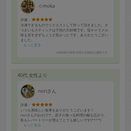
☆moka
評価：
冷凍できるものでリクエストして作って頂きました。さ
つまいもスティックは子供の大好物です。塩キャラメル
味も甘すぎずちょうど良かったです。ありがとうござい
ました。
・ミートソース
もっと見る
・アマトリッチアーナ（パスタソース）
※依頼者の依頼当時の主観的な感想です。
・色々キノコとベーコンのクリームソース
（パスタソース）
・かぼちゃの甘煮
・豚肉のはんぺん巻き
40代 女性より
・鶏胸肉の生姜焼き
・豚バラ、ジャガイモ、インゲンの甘辛炒め
・さつまいもスティック、塩キャラメル味
・豚ひき入りきんぴらごぼう
noriさん
・鶏とごぼうとさつまいもの炊き込みご飯
・鱈の味噌麹漬け焼き
評価：
いつも美味しい食事をありがとうございます！
noriさんのおかげで、息子の食べる料理の幅も広がり、
私もレパートリーが増えてとても嬉しいです(*^^*)
もっと見る