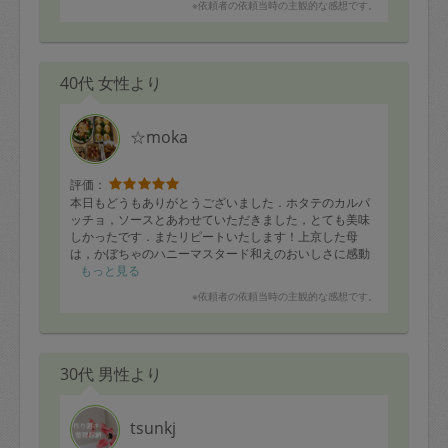
※依頼者の依頼当時の主観的な感想です。
40代 女性より
☆moka
評価：
本日もどうもありがとうございました．ホタテのカルパ
ッチョ，ソースとあわせていただきました，とても美味
しかったです．またリピートいたします！上京した母
は，かぼちゃのハニーマスタード和えのおいしさに感動
していました．娘はちくわのナムルをたくさん食べてい
もっと見る
ました．いつも工夫を凝らしたお料理をありがとうござ
※依頼者の依頼当時の主観的な感想です。
います．引き続きよろしくお願いいたします．
・たっぷりキノコのけんちん汁
・ガーリックチキンのトマトチーズソース
30代 男性より
・小松菜とひき肉の味噌炒め
・辛くないチリコンカン
・豚もも肉の生姜焼き
・真鯖の香味野菜ソース和え
tsunkj
・生姜香る色々キノコと鶏の炊き込みご飯