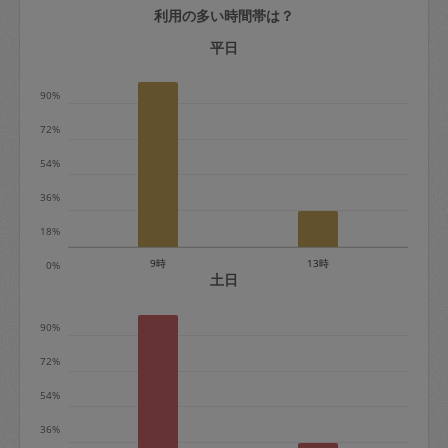
利用の多い時間帯は？
定期契約をキャンセルする場合、毎週定
期は月2回まで隔週定期は月1回までキャ
平日
ンセル料は発生しません。それ以上はキ
90%
ャンセル料が発生します。
72%
定期契約キャンセル料：
54%
・1回につき1,200円※
36%
・詳細ルールは、
こちら
を参照くださ
い。
18%
9時
13時
0%
※キャンセル料金の設定について：
土日
定期依頼1回（3時間）の金額とスポット
90%
1回（3時間）依頼した場合の金額の差額
相当で料金設定されています。
72%
54%
36%