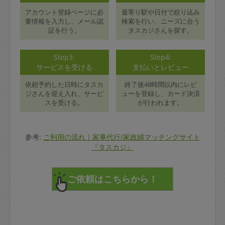
アカウント登録ページに必
最寄り駅や日付で絞り込み
要情報を入力し、メール認
検索を行い、ニーズに合う
証を行う。
タスカジさんを探す。
Step3:
Step4:
サービスを受ける
支払いとレビュー
依頼予約した日時にタスカ
終了後48時間以内にレビ
ジさんを迎え入れ、サービ
ューを登録し、カード決済
スを受ける。
が行われます。
参考:
ご利用の流れ｜家事代行/家政婦マッチングサイト
『タスカジ』