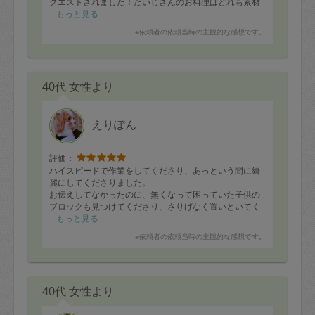
クエストされました！たいじさんのお料理はどれも素材
の味が活かされた優しいお味
もっと見る
付けなので小さい子供達にも安心して食べさせられます^
※依頼者の依頼当時の主観的な感想です。
^
スーパーで見つけた大きくて美味しそうなカブも何かの
お料理に使っていただく用に
当日お願いしたところ、なんと追加で2品も作ってくださ
40代 女性より
いました！柔らかく煮たカ
ブは子供達にも食べさせやすいので大変助かりました！
どうもありがとうございます
(*´ｰ`*人)
えりぽん
またよろしくお願い致します！
・きのこのマリネ
評価：
・焼きナス
ハイスピードで作業をしてくださり、あっという間に綺
・ハンバーグ
麗にしてくださりました。
・肉巻き(野菜ときのこ)
お伝えしてなかったのに、無くなって困っていた子供の
・カボチャサラダ
ブロックも見つけてくださり、さりげなく置いといてく
・麻婆豆腐
ださったことにお帰りになられてから気づき感動しまし
もっと見る
・野菜の蒸し煮
た。
※依頼者の依頼当時の主観的な感想です。
・鶏手羽中の照り焼き
プロだなぁと改めて思いました！！！
・大根ステーキ
本当にありがとうございます！！！
・牛肉ときのこと野菜のオイスターソース炒め
・ナムル
追加で
40代 女性より
・かぶと油揚げのお出汁煮
・かぶの皮と葉っぱの塩揉み