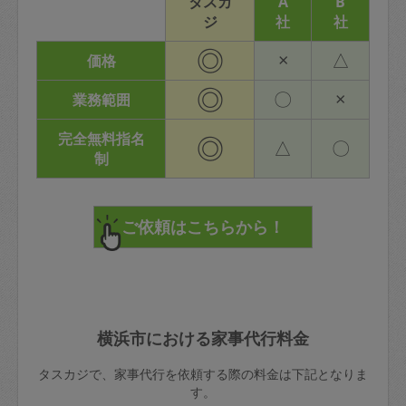
タスカ
A
B
ジ
社
社
◎
×
△
価格
◎
〇
×
業務範囲
完全無料指名
◎
△
〇
制
横浜市における家事代行料金
タスカジで、家事代行を依頼する際の料金は下記となりま
す。