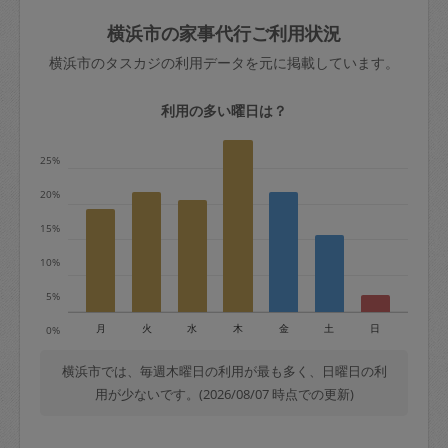
玉、など
きた場合は損害保険の対象外となるので
依頼者不在による当日キャンセル＝依頼
横浜市の家事代行ご利用状況
ご注意ください。
金額の100%＋交通費全額
横浜市のタスカジの利用データを元に掲載しています。
あわせてこちらも参照ください
：
初めて
利用します。注意しなくてはいけない点
※例：依頼日時／土曜日午前9時開始の場
利用の多い曜日は？
はありますか？
合、水曜日午前9時以降はキャンセル料が
発生
25%
水曜日9時〜金曜日9時まで＝依頼料金の
20%
50%
15%
金曜日9時～土曜日8時まで＝依頼金額の
100%
10%
土曜日8時〜実施時間＝依頼金額の100%
5%
＋交通費全額
月
火
水
木
金
土
日
0%
依頼者不在による当日キャンセル＝依頼
金額の100%＋交通費全額
横浜市では、毎週木曜日の利用が最も多く、日曜日の利
用が少ないです。(2026/08/07 時点での更新)
2. 定期契約キャンセル（定期契約のみ）