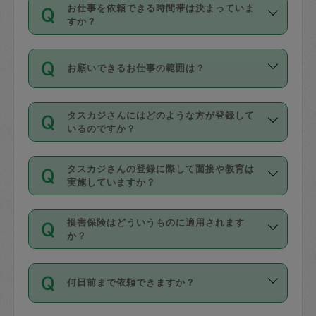
す。
丈夫です。
お仕事を依頼できる時間帯は決まっていま
料金のご請求と合わせてお支払いとなり
定期の最低利用回数は設けていない代わ
デビットカード・プリペイドカード（Vプ
すか？
ます。交通費の金額は「依頼の詳細」に
りに、一定数を超えたキャンセルは有償
リカ、au WALLETなど）
は支払にはご利
時間帯は3種類あります。いずれも１回あ
自動計算で表示されます。
でキャンセルすることが出来ます。
用いただけませんのでご注意ください。
お願いできるお仕事の範囲は？
たり３時間です。
銀行振込や現金払いも対応していませ
（例：毎週定期の場合は３回以上のキャ
ん。
掃除、整理収納、洗濯、買い物、料理、
・ＡＭ ９時～１２時
ンセルが有償（1200円、隔週定期の場合
なお、タスカジさんの交通費も、依頼料
タスカジさんにはどのような方が登録して
作り置きです。タスカジさんによってで
・ＰＭ １３時～１６時
いるのですか？
は２回以上のキャンセルが有償（1200
金のご請求と合わせてお支払いとなりま
きる仕事の範囲が異なりますので、依頼
・夜 １８時～２１時
円））
す。交通費の金額は「依頼の詳細」に自
主婦として長年の家事経験をお持ちの
する前にタスカジさんのプロフィールで
動計算で表示されます。
タスカジさんの登録に際して面接や教育は
方、栄養士・調理師といった資格者で保
確認してください。
開始時間を２時間前後変更することが可
実施していますか？
育園や学校の給食やレストランで料理関
基本的に、高所での作業や危険作業、屋
能です。依頼送信後、個別にタスカジさ
応募の際に、各自事務局との面接と説明
係の専門職に従事されていた方、日本で
外での作業は対象外です。
んにメッセージを送り調整してくださ
損害保険はどういうものに適用されます
を行っています。その後、身分証明書の
すでにハウスキーパーや英語の先生とし
か？
い。ただし、２時間を越えての調整はで
写真提出をしていただいています。外国
てお仕事をしているフィリピン出身の
きません。
依頼者とタスカジさんとの間でタスカジ
人の場合は在留カードで労働許可状況を
方、海外からの留学生、家事が好きな会
万が一、依頼した時間帯と作業時間が１
何日前まで依頼できますか？
を通して成立した作業時間内での作業に
確認しています。タスカジさんトレーニ
社員など様々なバックグラウンドの方が
時間も被らない場合、損害保険の対象外
適用されます。作業範囲は、掃除、洗
ング動画を使ったセルフトレーニングの
登録しています。
となりますので、ご注意ください。