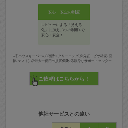
安心・安全の制度
レビューによる「見える
化」に加え､3つの制度※で
安心・安全！
※①ハウスキーパーの3段階スクリーニング(身分証・ビザ確認､面
接､テスト)､②最大一億円の損害保険､③親身なサポートセンター
他社サービスとの違い