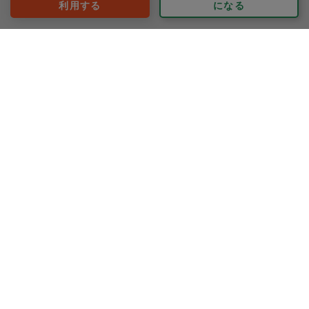
利用する
になる
80代 女性より
Rie.U
評価：
いつもおいしいお料理を作っていただき、助かっていま
す。
もっと見る
※依頼者の依頼当時の主観的な感想です。
40代 女性より
ikushima
評価：
本日もありがとうございました。