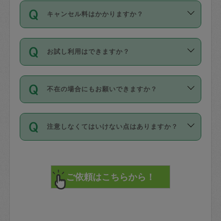
ご依頼は、現在を起点に3日後（72時間
濯、料理、作り置き、整理収納、買い物
のち、タスカジモニター宅にて３時間の
また外国人の方は英語しか話せない方、
キャンセル料はかかりますか？
以降）の日時から受付可能となっていま
です。作業中に物を壊したり、人にけが
現場トライアルを受け、合格したタスカ
日本語も話せる方など様々です。
す。
をさせたりした場合が対象で、補償金額
ジさんが活動されています。
キャンセル料には、以下の2種類がありま
ただし、72時間を切った直前の日程では
は対物1000万円、対人1億円が上限で
バックグラウンドや得意分野はプロフィ
お試し利用はできますか？
す。
タスカジさんへ「募集」をかけることが
す。
※テストセンターの講評は１件目のレビュ
ールに記載していますので、各自の得意
可能です。
ーとして記載されていますので依頼の際
分野を見極めて、目的に合わせてお仕事
「お試し利用」というメニューはありま
万が一損害が発生した場合は、その場の
に参考にしてください。
を依頼してください。
不在の場合にもお願いできますか？
せんが、「一回のみ」依頼を活用するこ
1. 直前キャンセル（定期、スポット契約
写真を撮り、
参考
：
【詳細】タスカジさんの登録に際
とによって、気に入ったタスカジさんを
共通）
タスカジサポートセンターまでご連絡く
して面接や教育は実施していますか？
不在の場合の作業はタスカジさんの同意
見つけることができます。
・タスカジさんのお仕事開始予定時間前
ださい。
注意しなくてはいけない点はありますか？
が必要です。数回の依頼ののち、タスカ
72時間を超える※と、以下のキャンセル
詳細FAQ：
損害賠償保険について教えて
ジさんと依頼者の間で十分な信頼関係が
まず、条件の合う気になるタスカジさ
料が発生します。
ください。
貴重品は紛失の際トラブルの元となるの
できたのち、タスカジさんに依頼してみ
ん、２・３人に「スポット」依頼をして
で、必ず鍵のかかるロッカーや金庫に入
てください。
みてください。
直前キャンセル料：
れて依頼者の責任の元管理するよう心掛
不在時に部屋に入るためにタスカジさん
その後、一番気に入ったタスカジさんに
72時間前〜24時間前＝依頼料金の50%
けてください。
に鍵を預ける必要がありますが、タスカ
「定期（毎週・隔週）」依頼をしてくだ
24時間前～1時間前＝依頼金額の100%
※パスポート、クレジットカード、銀行カ
ジさんが紛失した鍵によって二次的な損
さい。
1時間前〜実施時間＝依頼金額の100%＋
ード、5千円以上のアクセサリー、500円
害（たとえば、第三者の侵入など）が起
交通費全額