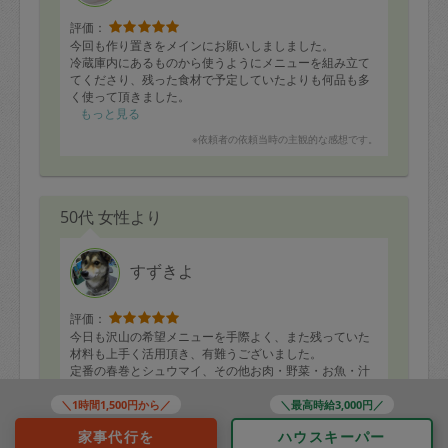
・人参サラダ
・桜エビ、大葉入り豆腐のおやき
評価：
・ほうれん草とちくわのナムル
今回も作り置きをメインにお願いしましました。
・カブと帆立、生ハムのカルパッチョ
冷蔵庫内にあるものから使うようにメニューを組み立て
・ 〃 用キウイ入りラビゴットソース
てくださり、残った食材で予定していたよりも何品も多
・クラッシュナッツ、レーズン、クリームチーズ入りか
く使って頂きました。
ぼちゃのハニーマスタード和え
家族が多いので多めに作ってくださりとても助かりま
もっと見る
す。
※依頼者の依頼当時の主観的な感想です。
どれもとても美味しく家族にも大好評でした！
パントリー収納についてもアドバイスをいただいたの
で、試行錯誤してみようと思います。
50代 女性より
また宜しくお願いします！
すずきよ
評価：
今日も沢山の希望メニューを手際よく、また残っていた
材料も上手く活用頂き、有難うございました。
定番の春巻とシュウマイ、その他お肉・野菜・お魚・汁
物まで、種類も味付けも全てバランス良く作って頂きま
した。
もっと見る
＼1時間1,500円から／
＼最高時給3,000円／
これで３〜4日は息子のお弁当含め、やっていけます！
※依頼者の依頼当時の主観的な感想です。
家事代行を
ハウスキーパー
早速今晩も家族皆で美味しくモリモリ食べました。