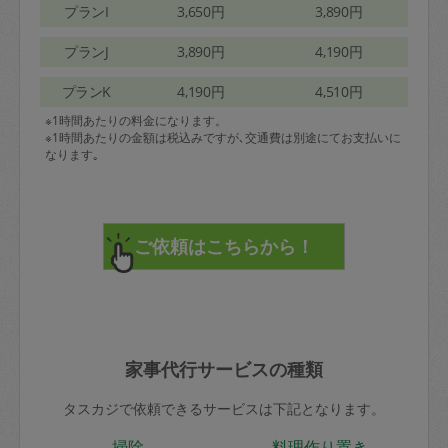
プランI
3,650円
3,890円
プランJ
3,890円
4,190円
プランK
4,190円
4,510円
※1時間あたりの料金になります。
※1時間あたりの金額は税込みですが､交通費は別途にてお支払いに
なります｡
家事代行サービスの種類
タスカジで依頼できるサービスは下記となります。
掃除
料理作り置き