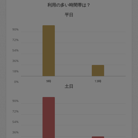
利用の多い時間帯は？
定期契約をキャンセルする場合、毎週定
期は月2回まで隔週定期は月1回までキャ
平日
ンセル料は発生しません。それ以上はキ
90%
ャンセル料が発生します。
72%
定期契約キャンセル料：
54%
・1回につき1,200円※
36%
・詳細ルールは、
こちら
を参照くださ
い。
18%
9時
13時
0%
※キャンセル料金の設定について：
土日
定期依頼1回（3時間）の金額とスポット
90%
1回（3時間）依頼した場合の金額の差額
相当で料金設定されています。
72%
54%
36%