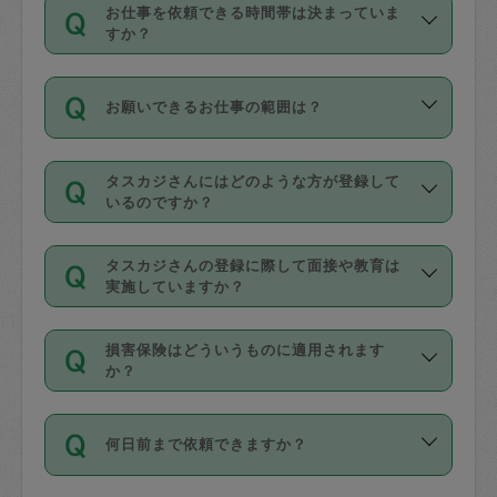
す。
丈夫です。
お仕事を依頼できる時間帯は決まっていま
料金のご請求と合わせてお支払いとなり
定期の最低利用回数は設けていない代わ
デビットカード・プリペイドカード（Vプ
すか？
ます。交通費の金額は「依頼の詳細」に
りに、一定数を超えたキャンセルは有償
リカ、au WALLETなど）
は支払にはご利
時間帯は3種類あります。いずれも１回あ
自動計算で表示されます。
でキャンセルすることが出来ます。
用いただけませんのでご注意ください。
お願いできるお仕事の範囲は？
たり３時間です。
銀行振込や現金払いも対応していませ
（例：毎週定期の場合は３回以上のキャ
ん。
掃除、整理収納、洗濯、買い物、料理、
・ＡＭ ９時～１２時
ンセルが有償（1200円、隔週定期の場合
なお、タスカジさんの交通費も、依頼料
タスカジさんにはどのような方が登録して
作り置きです。タスカジさんによってで
・ＰＭ １３時～１６時
いるのですか？
は２回以上のキャンセルが有償（1200
金のご請求と合わせてお支払いとなりま
きる仕事の範囲が異なりますので、依頼
・夜 １８時～２１時
円））
す。交通費の金額は「依頼の詳細」に自
主婦として長年の家事経験をお持ちの
する前にタスカジさんのプロフィールで
動計算で表示されます。
タスカジさんの登録に際して面接や教育は
方、栄養士・調理師といった資格者で保
確認してください。
開始時間を２時間前後変更することが可
実施していますか？
育園や学校の給食やレストランで料理関
基本的に、高所での作業や危険作業、屋
能です。依頼送信後、個別にタスカジさ
応募の際に、各自事務局との面接と説明
係の専門職に従事されていた方、日本で
外での作業は対象外です。
んにメッセージを送り調整してくださ
損害保険はどういうものに適用されます
を行っています。その後、身分証明書の
すでにハウスキーパーや英語の先生とし
か？
い。ただし、２時間を越えての調整はで
写真提出をしていただいています。外国
てお仕事をしているフィリピン出身の
きません。
依頼者とタスカジさんとの間でタスカジ
人の場合は在留カードで労働許可状況を
方、海外からの留学生、家事が好きな会
万が一、依頼した時間帯と作業時間が１
何日前まで依頼できますか？
を通して成立した作業時間内での作業に
確認しています。タスカジさんトレーニ
社員など様々なバックグラウンドの方が
時間も被らない場合、損害保険の対象外
適用されます。作業範囲は、掃除、洗
ング動画を使ったセルフトレーニングの
登録しています。
となりますので、ご注意ください。