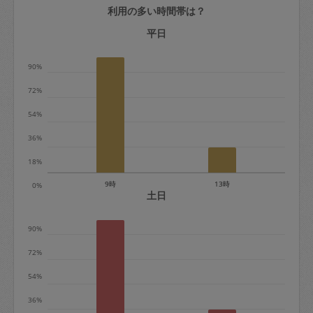
利用の多い時間帯は？
定期契約をキャンセルする場合、毎週定
期は月2回まで隔週定期は月1回までキャ
平日
ンセル料は発生しません。それ以上はキ
90%
ャンセル料が発生します。
72%
定期契約キャンセル料：
54%
・1回につき1,200円※
36%
・詳細ルールは、
こちら
を参照くださ
い。
18%
9時
13時
0%
※キャンセル料金の設定について：
土日
定期依頼1回（3時間）の金額とスポット
90%
1回（3時間）依頼した場合の金額の差額
相当で料金設定されています。
72%
54%
36%