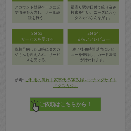
アカウント登録ページに必
最寄り駅や日付で絞り込み
要情報を入力し、メール認
検索を行い、ニーズに合う
証を行う。
タスカジさんを探す。
Step3:
Step4:
サービスを受ける
支払いとレビュー
依頼予約した日時にタスカ
終了後48時間以内にレビ
ジさんを迎え入れ、サービ
ューを登録し、カード決済
スを受ける。
が行われます。
参考:
ご利用の流れ｜家事代行/家政婦マッチングサイト
『タスカジ』