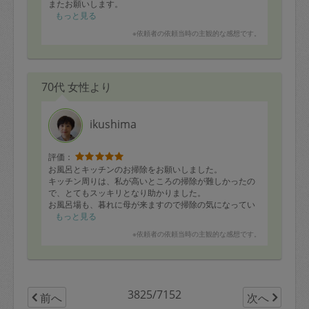
またお願いします。
もっと見る
※依頼者の依頼当時の主観的な感想です。
70代 女性より
ikushima
評価：
お風呂とキッチンのお掃除をお願いしました。
キッチン周りは、私が高いところの掃除が難しかったの
で、とてもスッキリとなり助かりました。
お風呂場も、暮れに母が来ますので掃除の気になってい
た所を掃除して頂けてサッパリしました。
もっと見る
丁寧で、ありがたいです。
※依頼者の依頼当時の主観的な感想です。
どうぞ、良い年をお迎えください。
スケジュールの都合がつきましたらよろしくお願いしま
す。
3825/7152
前へ
次へ