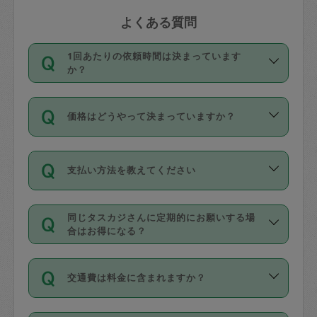
よくある質問
1回あたりの依頼時間は決まっています
か？
依頼1回につき3時間固定です。3時間を
価格はどうやって決まっていますか？
超えて依頼したい場合は、延長機能をご
利用ください。機能をご利用いただくに
11種類の価格帯の中からタスカジさん自
は、タスカジさんに事前に相談し、合意
支払い方法を教えてください
身が価格を選んで設定しています。
の上事前申請することが必要です。な
タスカジさんの価格設定には最初は制限
お、3時間を下回っても、値引き等はござ
お支払方法はクレジットカード（Visa／
があり、レビュー件数、レビューの平均
いません。
同じタスカジさんに定期的にお願いする場
Master／JCB／AMERICAN EXPRESS／
値、などで除々に設定可能な最高額が上
合はお得になる？
Diners Club）のみとなります。
がっていく仕組みになっています。
依頼には「スポット」と「定期（毎週｜
カード情報のご登録は、依頼リクエスト
交通費は料金に含まれますか？
隔週）」があり、「定期」の依頼は「ス
を行う際にご入力ください。プロフィー
ポット」よりお得な料金でご利用できま
ル登録時にはご入力いただかなくても大
交通費は依頼料金とは別途発生し、依頼