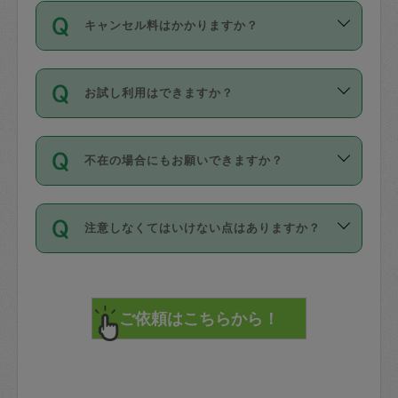
ご依頼は、現在を起点に3日後（72時間
濯、料理、作り置き、整理収納、買い物
のち、タスカジモニター宅にて３時間の
また外国人の方は英語しか話せない方、
キャンセル料はかかりますか？
以降）の日時から受付可能となっていま
です。作業中に物を壊したり、人にけが
現場トライアルを受け、合格したタスカ
日本語も話せる方など様々です。
す。
をさせたりした場合が対象で、補償金額
ジさんが活動されています。
キャンセル料には、以下の2種類がありま
ただし、72時間を切った直前の日程では
は対物1000万円、対人1億円が上限で
バックグラウンドや得意分野はプロフィ
お試し利用はできますか？
す。
タスカジさんへ「募集」をかけることが
す。
※テストセンターの講評は１件目のレビュ
ールに記載していますので、各自の得意
可能です。
ーとして記載されていますので依頼の際
分野を見極めて、目的に合わせてお仕事
「お試し利用」というメニューはありま
万が一損害が発生した場合は、その場の
に参考にしてください。
を依頼してください。
不在の場合にもお願いできますか？
せんが、「一回のみ」依頼を活用するこ
1. 直前キャンセル（定期、スポット契約
写真を撮り、
参考
：
【詳細】タスカジさんの登録に際
とによって、気に入ったタスカジさんを
共通）
タスカジサポートセンターまでご連絡く
して面接や教育は実施していますか？
不在の場合の作業はタスカジさんの同意
見つけることができます。
・タスカジさんのお仕事開始予定時間前
ださい。
注意しなくてはいけない点はありますか？
が必要です。数回の依頼ののち、タスカ
72時間を超える※と、以下のキャンセル
詳細FAQ：
損害賠償保険について教えて
ジさんと依頼者の間で十分な信頼関係が
まず、条件の合う気になるタスカジさ
料が発生します。
ください。
貴重品は紛失の際トラブルの元となるの
できたのち、タスカジさんに依頼してみ
ん、２・３人に「スポット」依頼をして
で、必ず鍵のかかるロッカーや金庫に入
てください。
みてください。
直前キャンセル料：
れて依頼者の責任の元管理するよう心掛
不在時に部屋に入るためにタスカジさん
その後、一番気に入ったタスカジさんに
72時間前〜24時間前＝依頼料金の50%
けてください。
に鍵を預ける必要がありますが、タスカ
「定期（毎週・隔週）」依頼をしてくだ
24時間前～1時間前＝依頼金額の100%
※パスポート、クレジットカード、銀行カ
ジさんが紛失した鍵によって二次的な損
さい。
1時間前〜実施時間＝依頼金額の100%＋
ード、5千円以上のアクセサリー、500円
害（たとえば、第三者の侵入など）が起
交通費全額