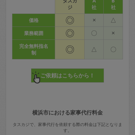
タスカ
A
B
ジ
社
社
◎
×
△
価格
◎
〇
×
業務範囲
完全無料指名
◎
△
〇
制
横浜市における家事代行料金
タスカジで、家事代行を依頼する際の料金は下記となりま
す。