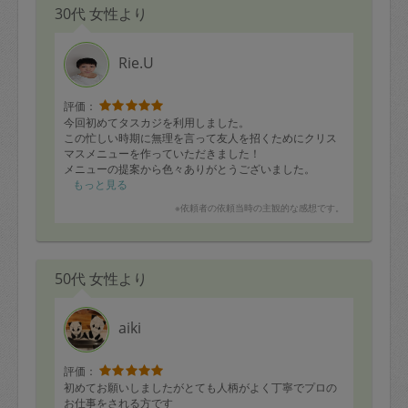
30代 女性より
ほうれん草のお浸し
アボガドのサラダ、あっという間に無くなってしまいま
した。他のお料理もこれからいただくのが楽しみです。
Rie.U
評価：
今回初めてタスカジを利用しました。
この忙しい時期に無理を言って友人を招くためにクリス
マスメニューを作っていただきました！
メニューの提案から色々ありがとうございました。
作っていただいた全てのメニューが大絶賛でした。
もっと見る
改善点、、全くないです。
※依頼者の依頼当時の主観的な感想です。
機会があればまた利用したいと思います。
この度はありがとうございました。
50代 女性より
aiki
評価：
初めてお願いしましたがとても人柄がよく丁寧でプロの
お仕事をされる方です