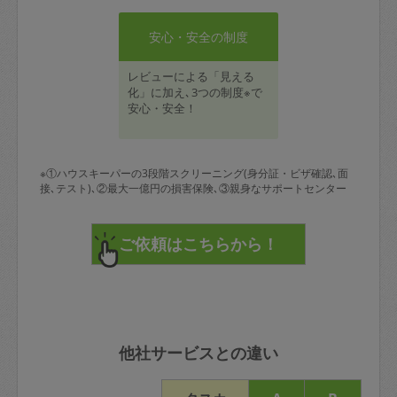
安心・安全の制度
レビューによる「見える
化」に加え､3つの制度※で
安心・安全！
※①ハウスキーパーの3段階スクリーニング(身分証・ビザ確認､面
接､テスト)､②最大一億円の損害保険､③親身なサポートセンター
他社サービスとの違い