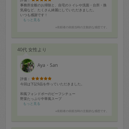
事務所全般のお掃除と、自宅のトイレや洗面・台所・換
気扇など、たくさん綺麗にしていただきました。
いつも感謝です！
もっと見る
※依頼者の依頼当時の主観的な感想です。
40代 女性より
Aya・San
評価：
今回は下記9品を作っていただきました。
和風フォンドボーのビーフシチュー
野菜たっぷり中華風スープ
スコーン
もっと見る
筑前煮
※依頼者の依頼当時の主観的な感想です。
回鍋肉
煮込みハンバーグ
ガレット
アボガドサラダ