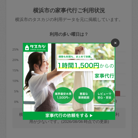
玉、など
きた場合は損害保険の対象外となるので
依頼者不在による当日キャンセル＝依頼
横浜市の家事代行ご利用状況
ご注意ください。
金額の100%＋交通費全額
横浜市のタスカジの利用データを元に掲載しています。
あわせてこちらも参照ください
：
初めて
利用します。注意しなくてはいけない点
※例：依頼日時／土曜日午前9時開始の場
利用の多い曜日は？
はありますか？
合、水曜日午前9時以降はキャンセル料が
×
発生
25%
水曜日9時〜金曜日9時まで＝依頼料金の
20%
50%
15%
金曜日9時～土曜日8時まで＝依頼金額の
100%
10%
土曜日8時〜実施時間＝依頼金額の100%
5%
＋交通費全額
月
火
水
木
金
土
日
0%
依頼者不在による当日キャンセル＝依頼
金額の100%＋交通費全額
横浜市では、毎週木曜日の利用が最も多く、日曜日の利
用が少ないです。(2026/08/06 時点での更新)
2. 定期契約キャンセル（定期契約のみ）