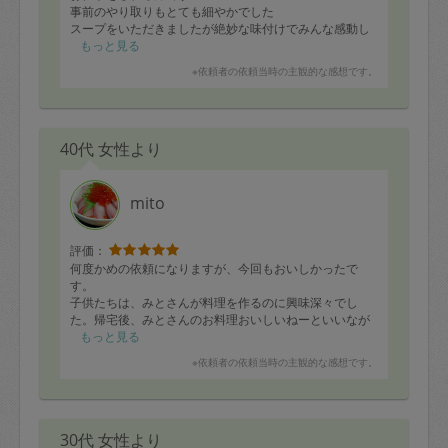
事前のやり取りもとても細やかでした
スープをいただきましたが絶妙な味付けでみんな感動し
ていただきました
もっと見る
たくさん作っていただいたのでとても助かりました
※依頼者の依頼当時の主観的な感想です。
またよろしくお願いします
時間が過ぎてしまい申し訳ありませんでした
40代 女性より
mito
評価：
何度かめの依頼になりますが、今回もおいしかったで
す。
子供たちは、みとさんが料理を作るのに興味深々でし
た。帰宅後、みとさんのお料理おいしいねーといいなが
ら、家族でいただきました。
もっと見る
※依頼者の依頼当時の主観的な感想です。
30代 女性より