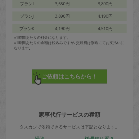
プランI
3,650円
3,890円
プランJ
3,890円
4,190円
プランK
4,190円
4,510円
※1時間あたりの料金になります。
※1時間あたりの金額は税込みですが､交通費は別途にてお支払いに
なります｡
家事代行サービスの種類
タスカジで依頼できるサービスは下記となります。
掃除
料理作り置き