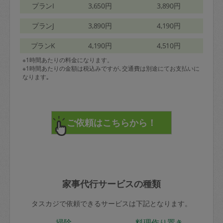
プランI
3,650円
3,890円
プランJ
3,890円
4,190円
プランK
4,190円
4,510円
※1時間あたりの料金になります。
※1時間あたりの金額は税込みですが､交通費は別途にてお支払いに
なります｡
家事代行サービスの種類
タスカジで依頼できるサービスは下記となります。
掃除
料理作り置き