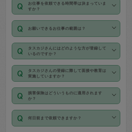
す。
丈夫です。
お仕事を依頼できる時間帯は決まっていま
料金のご請求と合わせてお支払いとなり
定期の最低利用回数は設けていない代わ
デビットカード・プリペイドカード（Vプ
すか？
ます。交通費の金額は「依頼の詳細」に
りに、一定数を超えたキャンセルは有償
リカ、au WALLETなど）
は支払にはご利
時間帯は3種類あります。いずれも１回あ
自動計算で表示されます。
でキャンセルすることが出来ます。
用いただけませんのでご注意ください。
お願いできるお仕事の範囲は？
たり３時間です。
銀行振込や現金払いも対応していませ
（例：毎週定期の場合は３回以上のキャ
ん。
掃除、整理収納、洗濯、買い物、料理、
・ＡＭ ９時～１２時
ンセルが有償（1200円、隔週定期の場合
なお、タスカジさんの交通費も、依頼料
タスカジさんにはどのような方が登録して
作り置きです。タスカジさんによってで
・ＰＭ １３時～１６時
いるのですか？
は２回以上のキャンセルが有償（1200
金のご請求と合わせてお支払いとなりま
きる仕事の範囲が異なりますので、依頼
・夜 １８時～２１時
円））
す。交通費の金額は「依頼の詳細」に自
主婦として長年の家事経験をお持ちの
する前にタスカジさんのプロフィールで
動計算で表示されます。
タスカジさんの登録に際して面接や教育は
方、栄養士・調理師といった資格者で保
確認してください。
開始時間を２時間前後変更することが可
実施していますか？
育園や学校の給食やレストランで料理関
基本的に、高所での作業や危険作業、屋
能です。依頼送信後、個別にタスカジさ
応募の際に、各自事務局との面接と説明
係の専門職に従事されていた方、日本で
外での作業は対象外です。
んにメッセージを送り調整してくださ
損害保険はどういうものに適用されます
を行っています。その後、身分証明書の
すでにハウスキーパーや英語の先生とし
か？
い。ただし、２時間を越えての調整はで
写真提出をしていただいています。外国
てお仕事をしているフィリピン出身の
きません。
依頼者とタスカジさんとの間でタスカジ
人の場合は在留カードで労働許可状況を
方、海外からの留学生、家事が好きな会
万が一、依頼した時間帯と作業時間が１
何日前まで依頼できますか？
を通して成立した作業時間内での作業に
確認しています。タスカジさんトレーニ
社員など様々なバックグラウンドの方が
時間も被らない場合、損害保険の対象外
適用されます。作業範囲は、掃除、洗
ング動画を使ったセルフトレーニングの
登録しています。
となりますので、ご注意ください。