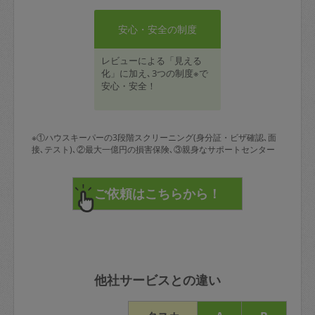
安心・安全の制度
レビューによる「見える
化」に加え､3つの制度※で
安心・安全！
※①ハウスキーパーの3段階スクリーニング(身分証・ビザ確認､面
接､テスト)､②最大一億円の損害保険､③親身なサポートセンター
他社サービスとの違い