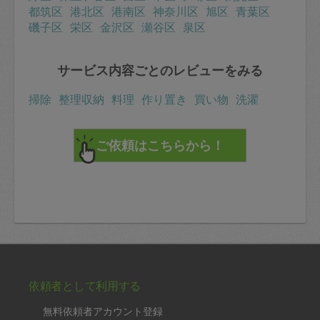
都筑区
港北区
港南区
神奈川区
旭区
青葉区
磯子区
栄区
金沢区
瀬谷区
泉区
サービス内容ごとのレビューをみる
掃除
整理収納
料理
作り置き
買い物
洗濯
依頼者として利用する
無料依頼者アカウント登録