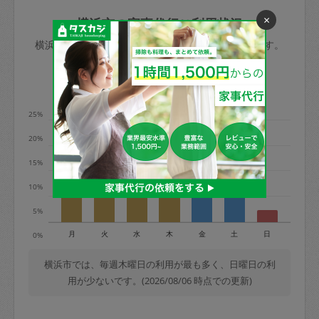
玉、など
きた場合は損害保険の対象外となるので
依頼者不在による当日キャンセル＝依頼
×
横浜市の家事代行ご利用状況
ご注意ください。
金額の100%＋交通費全額
横浜市のタスカジの利用データを元に掲載しています。
あわせてこちらも参照ください
：
初めて
利用します。注意しなくてはいけない点
※例：依頼日時／土曜日午前9時開始の場
利用の多い曜日は？
はありますか？
合、水曜日午前9時以降はキャンセル料が
発生
25%
水曜日9時〜金曜日9時まで＝依頼料金の
20%
50%
15%
金曜日9時～土曜日8時まで＝依頼金額の
100%
10%
土曜日8時〜実施時間＝依頼金額の100%
5%
＋交通費全額
月
火
水
木
金
土
日
0%
依頼者不在による当日キャンセル＝依頼
金額の100%＋交通費全額
横浜市では、毎週木曜日の利用が最も多く、日曜日の利
用が少ないです。(2026/08/06 時点での更新)
2. 定期契約キャンセル（定期契約のみ）