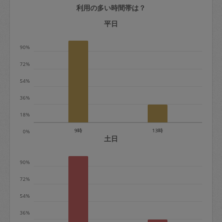
利用の多い時間帯は？
定期契約をキャンセルする場合、毎週定
期は月2回まで隔週定期は月1回までキャ
平日
ンセル料は発生しません。それ以上はキ
90%
ャンセル料が発生します。
72%
定期契約キャンセル料：
54%
・1回につき1,200円※
36%
・詳細ルールは、
こちら
を参照くださ
い。
18%
9時
13時
0%
※キャンセル料金の設定について：
土日
定期依頼1回（3時間）の金額とスポット
90%
1回（3時間）依頼した場合の金額の差額
相当で料金設定されています。
72%
54%
36%