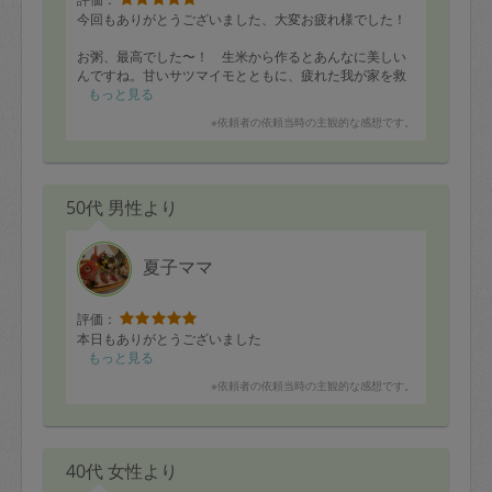
今回もありがとうございました、大変お疲れ様でした！
お粥、最高でした〜！ 生米から作るとあんなに美しい
んですね。甘いサツマイモとともに、疲れた我が家を救
いました、、！
もっと見る
※依頼者の依頼当時の主観的な感想です。
ブロッコリーのも好きでした！ あと、エビのもすごい
いいですね！ 椎茸のもかわいかったです。
次回、チラシ寿司でしたら、ツクネ食べたいです、スー
50代 男性より
プに入ってないやつ。豆腐入りでもナシでもどちらで
も。
また次回も宜しくお願い致します！
夏子ママ
評価：
本日もありがとうございました
もっと見る
※依頼者の依頼当時の主観的な感想です。
40代 女性より