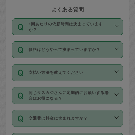
よくある質問
1回あたりの依頼時間は決まっています
か？
依頼1回につき3時間固定です。3時間を
価格はどうやって決まっていますか？
超えて依頼したい場合は、延長機能をご
利用ください。機能をご利用いただくに
11種類の価格帯の中からタスカジさん自
は、タスカジさんに事前に相談し、合意
支払い方法を教えてください
身が価格を選んで設定しています。
の上事前申請することが必要です。な
タスカジさんの価格設定には最初は制限
お、3時間を下回っても、値引き等はござ
お支払方法はクレジットカード（Visa／
があり、レビュー件数、レビューの平均
いません。
同じタスカジさんに定期的にお願いする場
Master／JCB／AMERICAN EXPRESS／
値、などで除々に設定可能な最高額が上
合はお得になる？
Diners Club）のみとなります。
がっていく仕組みになっています。
依頼には「スポット」と「定期（毎週｜
カード情報のご登録は、依頼リクエスト
交通費は料金に含まれますか？
隔週）」があり、「定期」の依頼は「ス
を行う際にご入力ください。プロフィー
ポット」よりお得な料金でご利用できま
ル登録時にはご入力いただかなくても大
交通費は依頼料金とは別途発生し、依頼