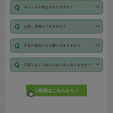
ご依頼は、現在を起点に3日後（72時間
濯、料理、作り置き、整理収納、買い物
のち、タスカジモニター宅にて３時間の
また外国人の方は英語しか話せない方、
キャンセル料はかかりますか？
以降）の日時から受付可能となっていま
です。作業中に物を壊したり、人にけが
現場トライアルを受け、合格したタスカ
日本語も話せる方など様々です。
す。
をさせたりした場合が対象で、補償金額
ジさんが活動されています。
キャンセル料には、以下の2種類がありま
ただし、72時間を切った直前の日程では
は対物1000万円、対人1億円が上限で
バックグラウンドや得意分野はプロフィ
お試し利用はできますか？
す。
タスカジさんへ「募集」をかけることが
す。
※テストセンターの講評は１件目のレビュ
ールに記載していますので、各自の得意
可能です。
ーとして記載されていますので依頼の際
分野を見極めて、目的に合わせてお仕事
「お試し利用」というメニューはありま
万が一損害が発生した場合は、その場の
に参考にしてください。
を依頼してください。
不在の場合にもお願いできますか？
せんが、「一回のみ」依頼を活用するこ
1. 直前キャンセル（定期、スポット契約
写真を撮り、
参考
：
【詳細】タスカジさんの登録に際
とによって、気に入ったタスカジさんを
共通）
タスカジサポートセンターまでご連絡く
して面接や教育は実施していますか？
不在の場合の作業はタスカジさんの同意
見つけることができます。
・タスカジさんのお仕事開始予定時間前
ださい。
注意しなくてはいけない点はありますか？
が必要です。数回の依頼ののち、タスカ
72時間を超える※と、以下のキャンセル
詳細FAQ：
損害賠償保険について教えて
ジさんと依頼者の間で十分な信頼関係が
まず、条件の合う気になるタスカジさ
料が発生します。
ください。
貴重品は紛失の際トラブルの元となるの
できたのち、タスカジさんに依頼してみ
ん、２・３人に「スポット」依頼をして
で、必ず鍵のかかるロッカーや金庫に入
てください。
みてください。
直前キャンセル料：
れて依頼者の責任の元管理するよう心掛
不在時に部屋に入るためにタスカジさん
その後、一番気に入ったタスカジさんに
72時間前〜24時間前＝依頼料金の50%
けてください。
に鍵を預ける必要がありますが、タスカ
「定期（毎週・隔週）」依頼をしてくだ
24時間前～1時間前＝依頼金額の100%
※パスポート、クレジットカード、銀行カ
ジさんが紛失した鍵によって二次的な損
さい。
1時間前〜実施時間＝依頼金額の100%＋
ード、5千円以上のアクセサリー、500円
害（たとえば、第三者の侵入など）が起
交通費全額