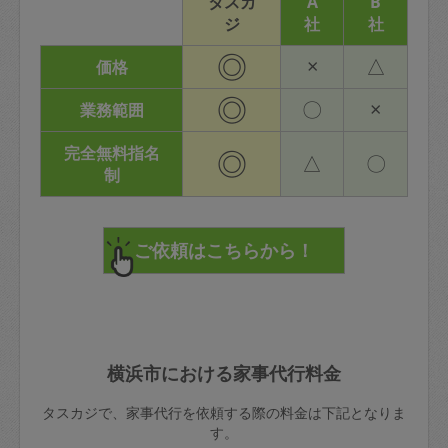
タスカ
A
B
ジ
社
社
◎
×
△
価格
◎
〇
×
業務範囲
完全無料指名
◎
△
〇
制
横浜市における家事代行料金
タスカジで、家事代行を依頼する際の料金は下記となりま
す。