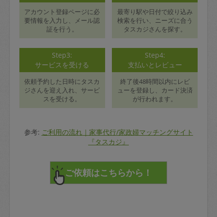
アカウント登録ページに必
最寄り駅や日付で絞り込み
要情報を入力し、メール認
検索を行い、ニーズに合う
証を行う。
タスカジさんを探す。
Step3:
Step4:
サービスを受ける
支払いとレビュー
依頼予約した日時にタスカ
終了後48時間以内にレビ
ジさんを迎え入れ、サービ
ューを登録し、カード決済
スを受ける。
が行われます。
参考:
ご利用の流れ｜家事代行/家政婦マッチングサイト
『タスカジ』