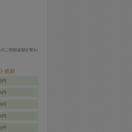
りのご依頼金額が変わ
ト依頼
00円
00円
50円
80円
70円