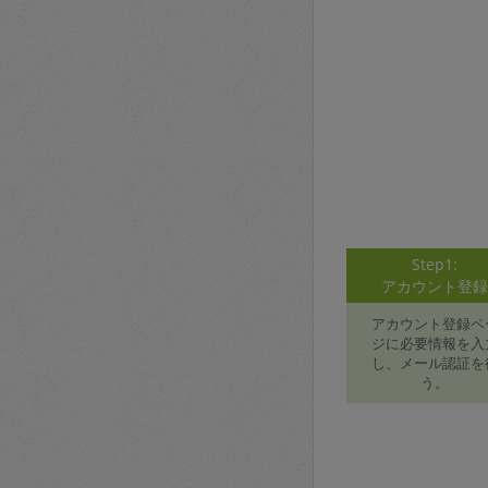
Step1:
アカウント登
アカウント登録ペ
ジに必要情報を入
し、メール認証を
う。