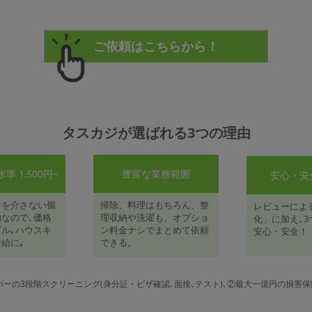
タスカジが選ばれる3つの理由
 1,500円~
豊富な業務範囲
安心・安
者を介さない個
掃除、料理はもちろん、整
レビューによ
なので､価格
理収納や洗濯も、オプショ
化」に加え､3
ル｡ハウスキ
ン料金ナシでまとめて依頼
安心・安全！
給に｡
できる。
パーの3段階スクリーニング(身分証・ビザ確認､面接､テスト)､②最大一億円の損害保