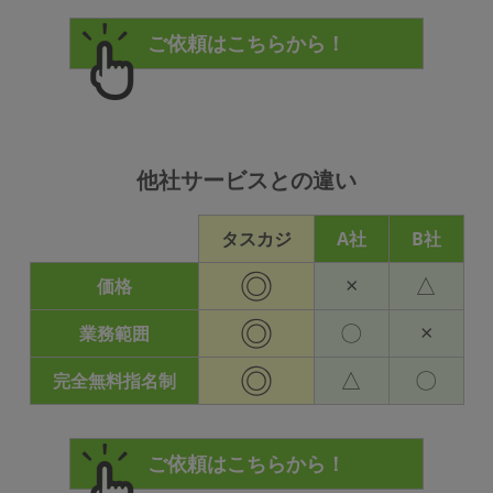
他社サービスとの違い
タスカジ
A社
B社
◎
×
△
価格
◎
〇
×
業務範囲
◎
△
〇
完全無料指名制