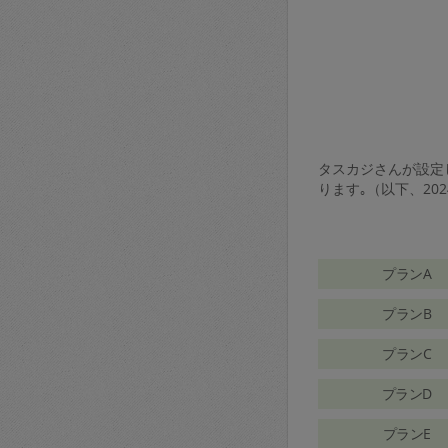
タスカジさんが設定し
ります｡（以下、20
プランA
プランB
プランC
プランD
プランE