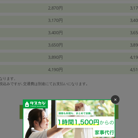
2,870円
3,1
3,170円
3,4
3,400円
3,6
3,650円
3,8
3,890円
4,1
4,190円
4,5
になります。
は税込みですが､交通費は別途にてお支払いになります｡
×