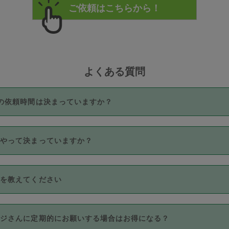
よくある質問
の依頼時間は決まっていますか？
つき3時間固定です。3時間を超えて依頼したい場合は、延長機能
うやって決まっていますか？
をご利用いただくには、タスカジさんに事前に相談し、合意の上事
。なお、3時間を下回っても、値引き等はございません。
価格帯の中からタスカジさん自身が価格を選んで設定しています。
法を教えてください
さんの価格設定には最初は制限があり、レビュー件数、レビューの
定可能な最高額が上がっていく仕組みになっています。
クレジットカード（Visa／Master／JCB／AMERICAN EXPRESS
カジさんに定期的にお願いする場合はお得になる？
のみとなります。