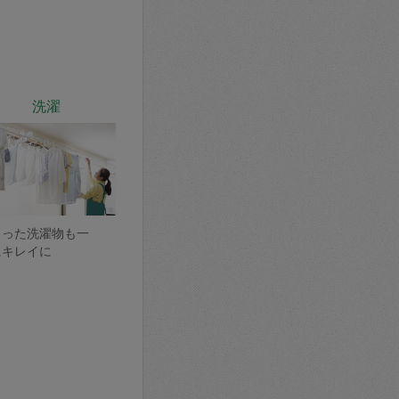
洗濯
まった洗濯物も一
にキレイに