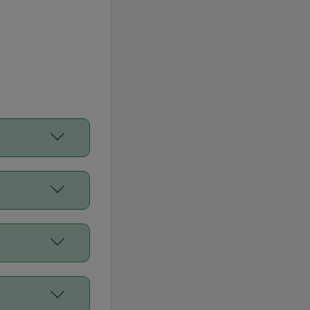
をご利用くださ
前申請すること
平均値、などで
／Diners