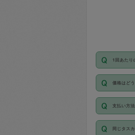
1回あたり
依頼1回に
価格はど
い。機能
が必要です
11種類の
支払い方
タスカジ
除々に設
お支払方法は
同じタス
Club）