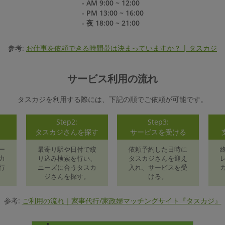
- AM 9:00 ~ 12:00
- PM 13:00 ~ 16:00
- 夜 18:00 ~ 21:00
参考:
お仕事を依頼できる時間帯は決まっていますか？ | タスカジ
サービス利用の流れ
タスカジを利用する際には、下記の順でご依頼が可能です。
Step2:
Step3:
録
タスカジさんを探す
サービスを受ける
ー
最寄り駅や日付で絞
依頼予約した日時に
力
り込み検索を行い、
タスカジさんを迎え
行
ニーズに合うタスカ
入れ、サービスを受
ジさんを探す。
ける。
参考:
ご利用の流れ｜家事代行/家政婦マッチングサイト『タスカジ』