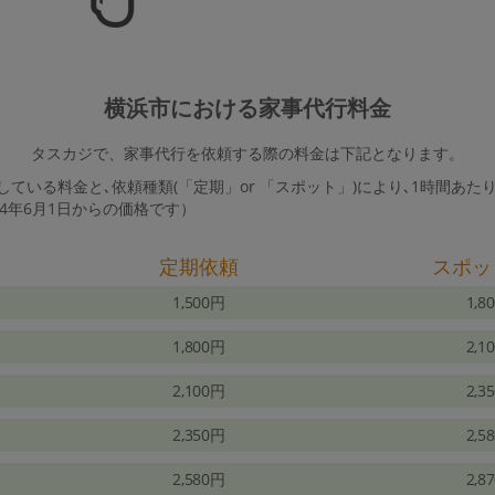
横浜市における家事代行料金
タスカジで、家事代行を依頼する際の料金は下記となります。
ている料金と､依頼種類(「定期」or 「スポット」)により､1時間あた
24年6月1日からの価格です）
定期依頼
スポッ
1,500円
1,8
1,800円
2,1
2,100円
2,3
2,350円
2,5
2,580円
2,8