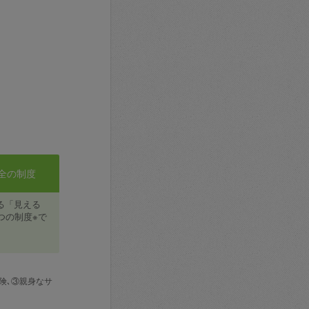
全の制度
る「見える
つの制度※で
険､③親身なサ