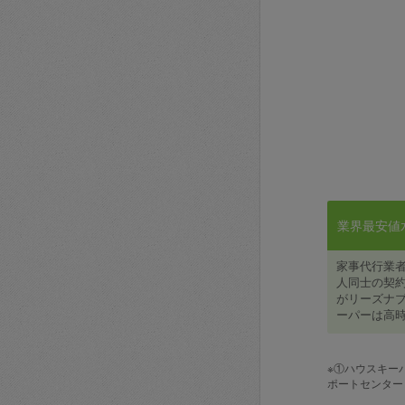
業界最安値水準
家事代行業
人同士の契約
がリーズナブ
ーパーは高時
※①ハウスキー
ポートセンター