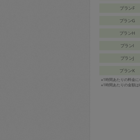
プランF
プランG
プランH
プランI
プランJ
プランK
※1時間あたりの料金
※1時間あたりの金額