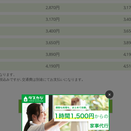
2,870円
3,1
3,170円
3,4
3,400円
3,6
3,650円
3,8
3,890円
4,1
4,190円
4,5
になります。
は税込みですが､交通費は別途にてお支払いになります｡
×