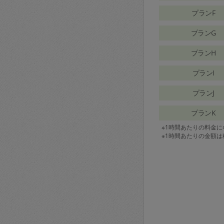
プランF
プランG
プランH
プランI
プランJ
プランK
※1時間あたりの料金
※1時間あたりの金額