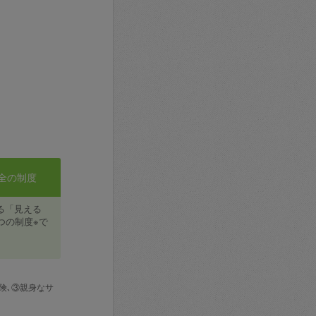
全の制度
る「見える
つの制度※で
険､③親身なサ