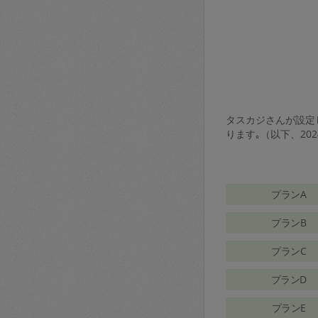
タスカジさんが設定し
ります｡（以下、20
プランA
プランB
プランC
プランD
プランE