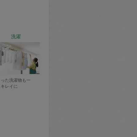
洗濯
まった洗濯物も一
にキレイに