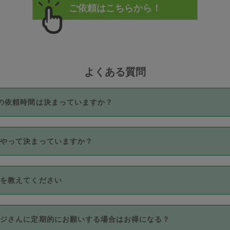
よくある質問
の依頼時間は決まっていますか？
つき3時間固定です。3時間を超えて依頼したい場合は、延長機能
うやって決まっていますか？
をご利用いただくには、タスカジさんに事前に相談し、合意の上事
。なお、3時間を下回っても、値引き等はございません。
価格帯の中からタスカジさん自身が価格を選んで設定しています。
法を教えてください
さんの価格設定には最初は制限があり、レビュー件数、レビューの
定可能な最高額が上がっていく仕組みになっています。
クレジットカード（Visa／Master／JCB／AMERICAN EXPRESS
カジさんに定期的にお願いする場合はお得になる？
のみとなります。