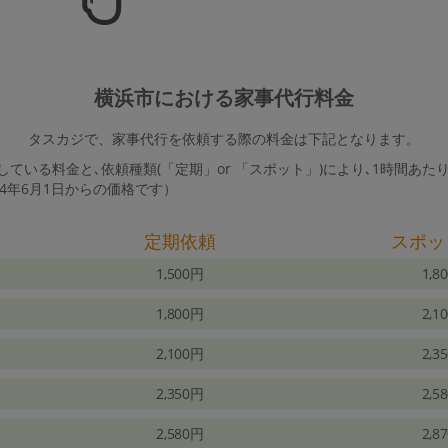
横浜市における家事代行料金
タスカジで、家事代行を依頼する際の料金は下記となります。
ている料金と､依頼種類(「定期」or 「スポット」)により､1時間あた
24年6月1日からの価格です）
定期依頼
スポッ
1,500円
1,8
1,800円
2,1
2,100円
2,3
2,350円
2,5
2,580円
2,8