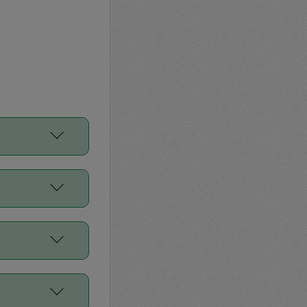
をご利用くださ
前申請すること
平均値、などで
／Diners