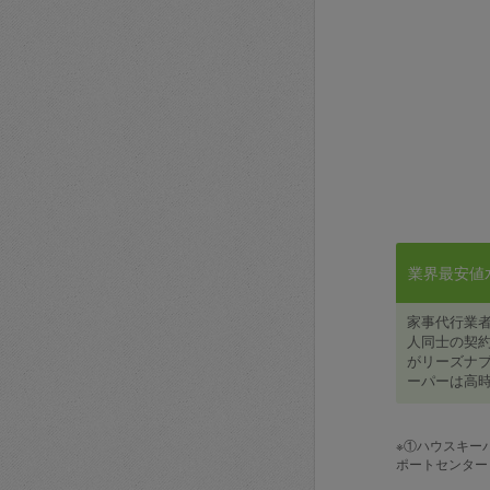
業界最安値水準
家事代行業
人同士の契約
がリーズナブ
ーパーは高時
※①ハウスキー
ポートセンター