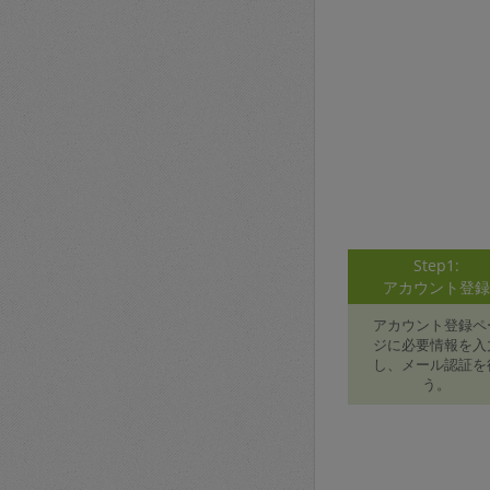
Step1:
アカウント登
アカウント登録ペ
ジに必要情報を入
し、メール認証を
う。