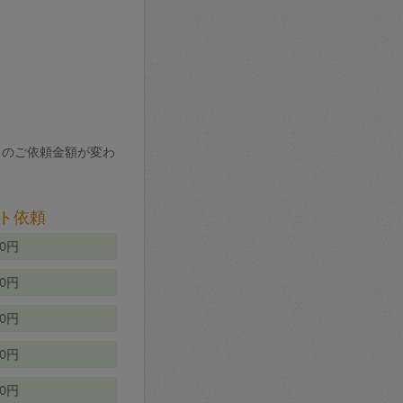
りのご依頼金額が変わ
ト依頼
00円
00円
50円
80円
70円