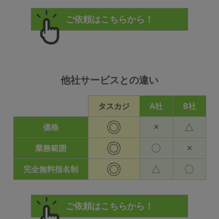
他社サービスとの違い
タスカジ
A社
B社
◎
×
△
価格
◎
〇
×
業務範囲
◎
△
〇
完全無料指名制