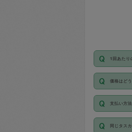
1回あたり
依頼1回に
価格はど
い。機能
が必要です
11種類の
支払い方
タスカジ
除々に設
お支払方法は
同じタス
Club）