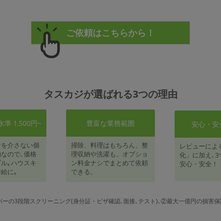
タスカジが選ばれる3つの理由
 1,500円~
豊富な業務範囲
安心・安
者を介さない個
掃除、料理はもちろん、整
レビューによ
なので､価格
理収納や洗濯も、オプショ
化」に加え､3
ル｡ハウスキ
ン料金ナシでまとめて依頼
安心・安全！
給に｡
できる。
パーの3段階スクリーニング(身分証・ビザ確認､面接､テスト)､②最大一億円の損害保