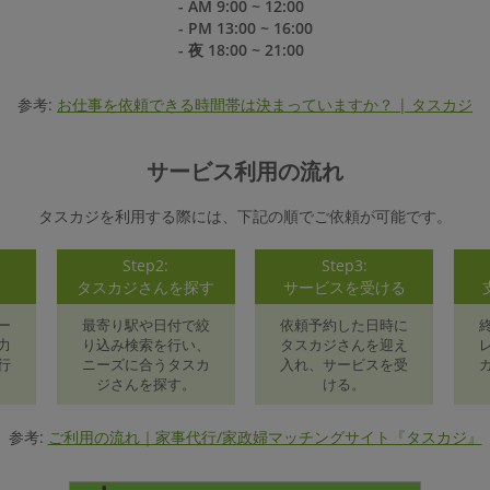
- AM 9:00 ~ 12:00
- PM 13:00 ~ 16:00
- 夜 18:00 ~ 21:00
参考:
お仕事を依頼できる時間帯は決まっていますか？ | タスカジ
サービス利用の流れ
タスカジを利用する際には、下記の順でご依頼が可能です。
Step2:
Step3:
録
タスカジさんを探す
サービスを受ける
ー
最寄り駅や日付で絞
依頼予約した日時に
力
り込み検索を行い、
タスカジさんを迎え
行
ニーズに合うタスカ
入れ、サービスを受
ジさんを探す。
ける。
参考:
ご利用の流れ｜家事代行/家政婦マッチングサイト『タスカジ』