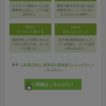
アカウント登録ページに必
最寄り駅や日付で絞り込み
要情報を入力し、メール認
検索を行い、ニーズに合う
証を行う。
タスカジさんを探す。
Step3:
Step4:
サービスを受ける
支払いとレビュー
依頼予約した日時にタスカ
終了後48時間以内にレビ
ジさんを迎え入れ、サービ
ューを登録し、カード決済
スを受ける。
が行われます。
参考:
ご利用の流れ｜家事代行/家政婦マッチングサイト
『タスカジ』