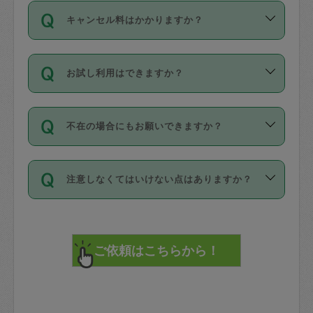
ご依頼は、現在を起点に3日後（72時間
濯、料理、作り置き、整理収納、買い物
のち、タスカジモニター宅にて３時間の
また外国人の方は英語しか話せない方、
キャンセル料はかかりますか？
以降）の日時から受付可能となっていま
です。作業中に物を壊したり、人にけが
現場トライアルを受け、合格したタスカ
日本語も話せる方など様々です。
す。
をさせたりした場合が対象で、補償金額
ジさんが活動されています。
キャンセル料には、以下の2種類がありま
ただし、72時間を切った直前の日程では
は対物1000万円、対人1億円が上限で
バックグラウンドや得意分野はプロフィ
お試し利用はできますか？
す。
タスカジさんへ「募集」をかけることが
す。
※テストセンターの講評は１件目のレビュ
ールに記載していますので、各自の得意
可能です。
ーとして記載されていますので依頼の際
分野を見極めて、目的に合わせてお仕事
「お試し利用」というメニューはありま
万が一損害が発生した場合は、その場の
に参考にしてください。
を依頼してください。
不在の場合にもお願いできますか？
せんが、「一回のみ」依頼を活用するこ
1. 直前キャンセル（定期、スポット契約
写真を撮り、
参考
：
【詳細】タスカジさんの登録に際
とによって、気に入ったタスカジさんを
共通）
タスカジサポートセンターまでご連絡く
して面接や教育は実施していますか？
不在の場合の作業はタスカジさんの同意
見つけることができます。
・タスカジさんのお仕事開始予定時間前
ださい。
注意しなくてはいけない点はありますか？
が必要です。数回の依頼ののち、タスカ
72時間を超える※と、以下のキャンセル
詳細FAQ：
損害賠償保険について教えて
ジさんと依頼者の間で十分な信頼関係が
まず、条件の合う気になるタスカジさ
料が発生します。
ください。
貴重品は紛失の際トラブルの元となるの
できたのち、タスカジさんに依頼してみ
ん、２・３人に「スポット」依頼をして
で、必ず鍵のかかるロッカーや金庫に入
てください。
みてください。
直前キャンセル料：
れて依頼者の責任の元管理するよう心掛
不在時に部屋に入るためにタスカジさん
その後、一番気に入ったタスカジさんに
72時間前〜24時間前＝依頼料金の50%
けてください。
に鍵を預ける必要がありますが、タスカ
「定期（毎週・隔週）」依頼をしてくだ
24時間前～1時間前＝依頼金額の100%
※パスポート、クレジットカード、銀行カ
ジさんが紛失した鍵によって二次的な損
さい。
1時間前〜実施時間＝依頼金額の100%＋
ード、5千円以上のアクセサリー、500円
害（たとえば、第三者の侵入など）が起
交通費全額