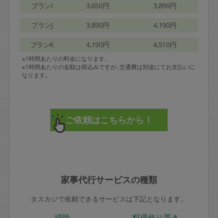
プランI
3,650円
3,890円
プランJ
3,890円
4,190円
プランK
4,190円
4,510円
※1時間あたりの料金になります。
※1時間あたりの金額は税込みですが､交通費は別途にてお支払いに
なります｡
家事代行サービスの種類
タスカジで依頼できるサービスは下記となります。
掃除
料理作り置き