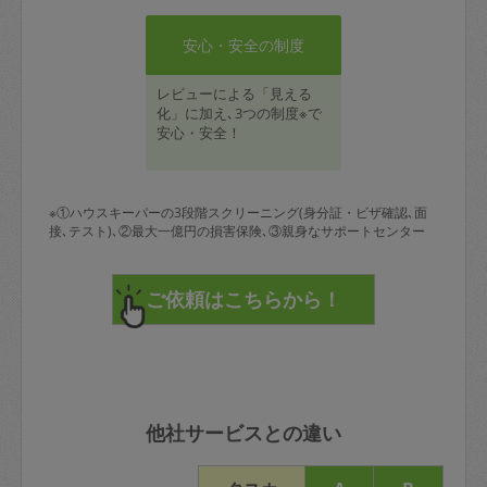
安心・安全の制度
レビューによる「見える
化」に加え､3つの制度※で
安心・安全！
※①ハウスキーパーの3段階スクリーニング(身分証・ビザ確認､面
接､テスト)､②最大一億円の損害保険､③親身なサポートセンター
他社サービスとの違い