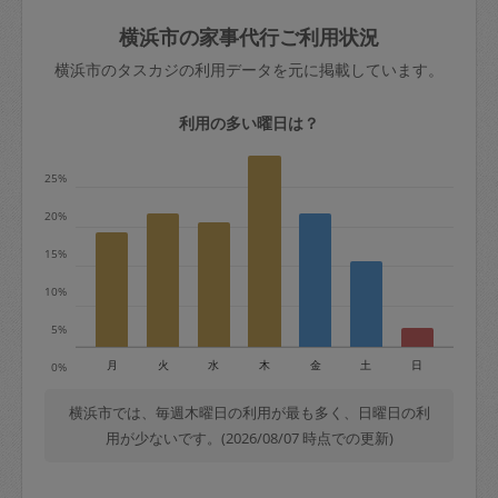
玉、など
きた場合は損害保険の対象外となるので
依頼者不在による当日キャンセル＝依頼
横浜市の家事代行ご利用状況
ご注意ください。
金額の100%＋交通費全額
横浜市のタスカジの利用データを元に掲載しています。
あわせてこちらも参照ください
：
初めて
利用します。注意しなくてはいけない点
※例：依頼日時／土曜日午前9時開始の場
利用の多い曜日は？
はありますか？
合、水曜日午前9時以降はキャンセル料が
発生
25%
水曜日9時〜金曜日9時まで＝依頼料金の
20%
50%
15%
金曜日9時～土曜日8時まで＝依頼金額の
100%
10%
土曜日8時〜実施時間＝依頼金額の100%
5%
＋交通費全額
月
火
水
木
金
土
日
0%
依頼者不在による当日キャンセル＝依頼
金額の100%＋交通費全額
横浜市では、毎週木曜日の利用が最も多く、日曜日の利
用が少ないです。(2026/08/07 時点での更新)
2. 定期契約キャンセル（定期契約のみ）