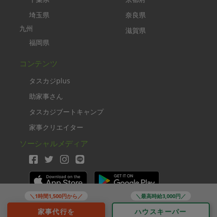
埼玉県
奈良県
九州
滋賀県
福岡県
コンテンツ
タスカジplus
助家事さん
タスカジブートキャンプ
家事クリエイター
ソーシャルメディア
＼1時間1,500円から／
＼最高時給3,000円／
Copyright TASKAJI Inc.
家事代行を
ハウスキーパー