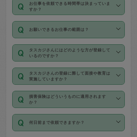
す。
丈夫です。
お仕事を依頼できる時間帯は決まっていま
料金のご請求と合わせてお支払いとなり
定期の最低利用回数は設けていない代わ
デビットカード・プリペイドカード（Vプ
すか？
ます。交通費の金額は「依頼の詳細」に
りに、一定数を超えたキャンセルは有償
リカ、au WALLETなど）
は支払にはご利
時間帯は3種類あります。いずれも１回あ
自動計算で表示されます。
でキャンセルすることが出来ます。
用いただけませんのでご注意ください。
お願いできるお仕事の範囲は？
たり３時間です。
銀行振込や現金払いも対応していませ
（例：毎週定期の場合は３回以上のキャ
ん。
掃除、整理収納、洗濯、買い物、料理、
・ＡＭ ９時～１２時
ンセルが有償（1200円、隔週定期の場合
なお、タスカジさんの交通費も、依頼料
タスカジさんにはどのような方が登録して
作り置きです。タスカジさんによってで
・ＰＭ １３時～１６時
いるのですか？
は２回以上のキャンセルが有償（1200
金のご請求と合わせてお支払いとなりま
きる仕事の範囲が異なりますので、依頼
・夜 １８時～２１時
円））
す。交通費の金額は「依頼の詳細」に自
主婦として長年の家事経験をお持ちの
する前にタスカジさんのプロフィールで
動計算で表示されます。
タスカジさんの登録に際して面接や教育は
方、栄養士・調理師といった資格者で保
確認してください。
開始時間を２時間前後変更することが可
実施していますか？
育園や学校の給食やレストランで料理関
基本的に、高所での作業や危険作業、屋
能です。依頼送信後、個別にタスカジさ
応募の際に、各自事務局との面接と説明
係の専門職に従事されていた方、日本で
外での作業は対象外です。
んにメッセージを送り調整してくださ
損害保険はどういうものに適用されます
を行っています。その後、身分証明書の
すでにハウスキーパーや英語の先生とし
か？
い。ただし、２時間を越えての調整はで
写真提出をしていただいています。外国
てお仕事をしているフィリピン出身の
きません。
依頼者とタスカジさんとの間でタスカジ
人の場合は在留カードで労働許可状況を
方、海外からの留学生、家事が好きな会
万が一、依頼した時間帯と作業時間が１
何日前まで依頼できますか？
を通して成立した作業時間内での作業に
確認しています。タスカジさんトレーニ
社員など様々なバックグラウンドの方が
時間も被らない場合、損害保険の対象外
適用されます。作業範囲は、掃除、洗
ング動画を使ったセルフトレーニングの
登録しています。
となりますので、ご注意ください。