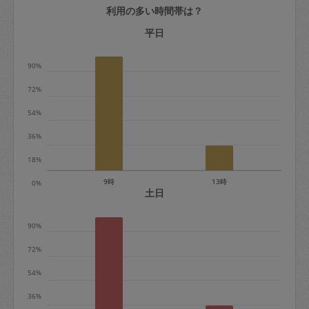
利用の多い時間帯は？
定期契約をキャンセルする場合、毎週定
期は月2回まで隔週定期は月1回までキャ
平日
ンセル料は発生しません。それ以上はキ
90%
ャンセル料が発生します。
72%
定期契約キャンセル料：
54%
・1回につき1,200円※
36%
・詳細ルールは、
こちら
を参照くださ
い。
18%
9時
13時
0%
※キャンセル料金の設定について：
土日
定期依頼1回（3時間）の金額とスポット
90%
1回（3時間）依頼した場合の金額の差額
相当で料金設定されています。
72%
54%
36%