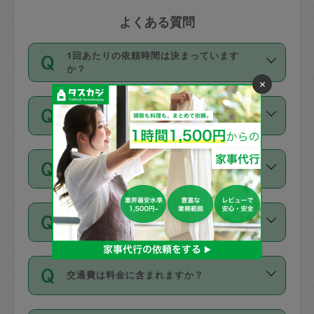
よくある質問
1回あたりの依頼時間は決まっています
か？
×
依頼1回につき3時間固定です。3時間を
価格はどうやって決まっていますか？
超えて依頼したい場合は、延長機能をご
利用ください。機能をご利用いただくに
11種類の価格帯の中からタスカジさん自
は、タスカジさんに事前に相談し、合意
支払い方法を教えてください
身が価格を選んで設定しています。
の上事前申請することが必要です。な
タスカジさんの価格設定には最初は制限
お、3時間を下回っても、値引き等はござ
お支払方法はクレジットカード（Visa／
があり、レビュー件数、レビューの平均
いません。
同じタスカジさんに定期的にお願いする場
Master／JCB／AMERICAN EXPRESS／
値、などで除々に設定可能な最高額が上
合はお得になる？
Diners Club）のみとなります。
がっていく仕組みになっています。
依頼には「スポット」と「定期（毎週｜
カード情報のご登録は、依頼リクエスト
交通費は料金に含まれますか？
隔週）」があり、「定期」の依頼は「ス
を行う際にご入力ください。プロフィー
ポット」よりお得な料金でご利用できま
ル登録時にはご入力いただかなくても大
交通費は依頼料金とは別途発生し、依頼