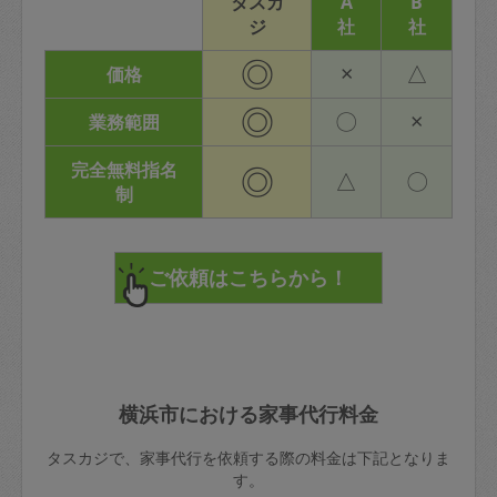
タスカ
A
B
ジ
社
社
◎
×
△
価格
◎
〇
×
業務範囲
完全無料指名
◎
△
〇
制
横浜市における家事代行料金
タスカジで、家事代行を依頼する際の料金は下記となりま
す。