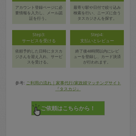
アカウント登録ページに必
最寄り駅や日付で絞り込み
要情報を入力し、メール認
検索を行い、ニーズに合う
証を行う。
タスカジさんを探す。
Step3:
Step4:
サービスを受ける
支払いとレビュー
依頼予約した日時にタスカ
終了後48時間以内にレビ
ジさんを迎え入れ、サービ
ューを登録し、カード決済
スを受ける。
が行われます。
参考:
ご利用の流れ｜家事代行/家政婦マッチングサイト
『タスカジ』