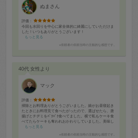
ぬまさん
評価：
今回も水回りを中心に家全体的に綺麗にしていただけま
した！いつもありがとうございます！
もっと見る
※依頼者の依頼当時の主観的な感想です。
40代 女性より
マック
評価：
掃除とお料理ありがとうございました。娘がお昼寝起き
たときにお料理見て食べたがったので、選ばせたら、唐
揚げとチヂミをﾊﾞｸﾊﾞｸ食べてました。横で私もケーキ食
べてたらケーキも奪われおかわりしていました。美味し
かったです。ありがとうございました。
もっと見る
※依頼者の依頼当時の主観的な感想です。