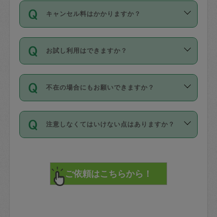
ご依頼は、現在を起点に3日後（72時間
濯、料理、作り置き、整理収納、買い物
のち、タスカジモニター宅にて３時間の
また外国人の方は英語しか話せない方、
キャンセル料はかかりますか？
以降）の日時から受付可能となっていま
です。作業中に物を壊したり、人にけが
現場トライアルを受け、合格したタスカ
日本語も話せる方など様々です。
す。
をさせたりした場合が対象で、補償金額
ジさんが活動されています。
キャンセル料には、以下の2種類がありま
ただし、72時間を切った直前の日程では
は対物1000万円、対人1億円が上限で
バックグラウンドや得意分野はプロフィ
お試し利用はできますか？
す。
タスカジさんへ「募集」をかけることが
す。
※テストセンターの講評は１件目のレビュ
ールに記載していますので、各自の得意
可能です。
ーとして記載されていますので依頼の際
分野を見極めて、目的に合わせてお仕事
「お試し利用」というメニューはありま
万が一損害が発生した場合は、その場の
に参考にしてください。
を依頼してください。
不在の場合にもお願いできますか？
せんが、「一回のみ」依頼を活用するこ
1. 直前キャンセル（定期、スポット契約
写真を撮り、
参考
：
【詳細】タスカジさんの登録に際
とによって、気に入ったタスカジさんを
共通）
タスカジサポートセンターまでご連絡く
して面接や教育は実施していますか？
不在の場合の作業はタスカジさんの同意
見つけることができます。
・タスカジさんのお仕事開始予定時間前
ださい。
注意しなくてはいけない点はありますか？
が必要です。数回の依頼ののち、タスカ
72時間を超える※と、以下のキャンセル
詳細FAQ：
損害賠償保険について教えて
ジさんと依頼者の間で十分な信頼関係が
まず、条件の合う気になるタスカジさ
料が発生します。
ください。
貴重品は紛失の際トラブルの元となるの
できたのち、タスカジさんに依頼してみ
ん、２・３人に「スポット」依頼をして
で、必ず鍵のかかるロッカーや金庫に入
てください。
みてください。
直前キャンセル料：
れて依頼者の責任の元管理するよう心掛
不在時に部屋に入るためにタスカジさん
その後、一番気に入ったタスカジさんに
72時間前〜24時間前＝依頼料金の50%
けてください。
に鍵を預ける必要がありますが、タスカ
「定期（毎週・隔週）」依頼をしてくだ
24時間前～1時間前＝依頼金額の100%
※パスポート、クレジットカード、銀行カ
ジさんが紛失した鍵によって二次的な損
さい。
1時間前〜実施時間＝依頼金額の100%＋
ード、5千円以上のアクセサリー、500円
害（たとえば、第三者の侵入など）が起
交通費全額