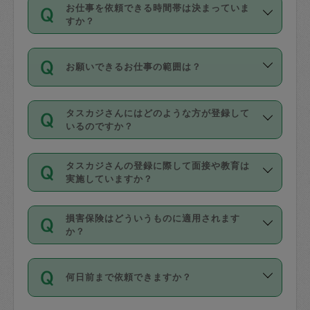
す。
丈夫です。
お仕事を依頼できる時間帯は決まっていま
料金のご請求と合わせてお支払いとなり
定期の最低利用回数は設けていない代わ
デビットカード・プリペイドカード（Vプ
すか？
ます。交通費の金額は「依頼の詳細」に
りに、一定数を超えたキャンセルは有償
リカ、au WALLETなど）
は支払にはご利
時間帯は3種類あります。いずれも１回あ
自動計算で表示されます。
でキャンセルすることが出来ます。
用いただけませんのでご注意ください。
お願いできるお仕事の範囲は？
たり３時間です。
銀行振込や現金払いも対応していませ
（例：毎週定期の場合は３回以上のキャ
ん。
掃除、整理収納、洗濯、買い物、料理、
・ＡＭ ９時～１２時
ンセルが有償（1200円、隔週定期の場合
なお、タスカジさんの交通費も、依頼料
タスカジさんにはどのような方が登録して
作り置きです。タスカジさんによってで
・ＰＭ １３時～１６時
いるのですか？
は２回以上のキャンセルが有償（1200
金のご請求と合わせてお支払いとなりま
きる仕事の範囲が異なりますので、依頼
・夜 １８時～２１時
円））
す。交通費の金額は「依頼の詳細」に自
主婦として長年の家事経験をお持ちの
する前にタスカジさんのプロフィールで
動計算で表示されます。
タスカジさんの登録に際して面接や教育は
方、栄養士・調理師といった資格者で保
確認してください。
開始時間を２時間前後変更することが可
実施していますか？
育園や学校の給食やレストランで料理関
基本的に、高所での作業や危険作業、屋
能です。依頼送信後、個別にタスカジさ
応募の際に、各自事務局との面接と説明
係の専門職に従事されていた方、日本で
外での作業は対象外です。
んにメッセージを送り調整してくださ
損害保険はどういうものに適用されます
を行っています。その後、身分証明書の
すでにハウスキーパーや英語の先生とし
か？
い。ただし、２時間を越えての調整はで
写真提出をしていただいています。外国
てお仕事をしているフィリピン出身の
きません。
依頼者とタスカジさんとの間でタスカジ
人の場合は在留カードで労働許可状況を
方、海外からの留学生、家事が好きな会
万が一、依頼した時間帯と作業時間が１
何日前まで依頼できますか？
を通して成立した作業時間内での作業に
確認しています。タスカジさんトレーニ
社員など様々なバックグラウンドの方が
時間も被らない場合、損害保険の対象外
適用されます。作業範囲は、掃除、洗
ング動画を使ったセルフトレーニングの
登録しています。
となりますので、ご注意ください。