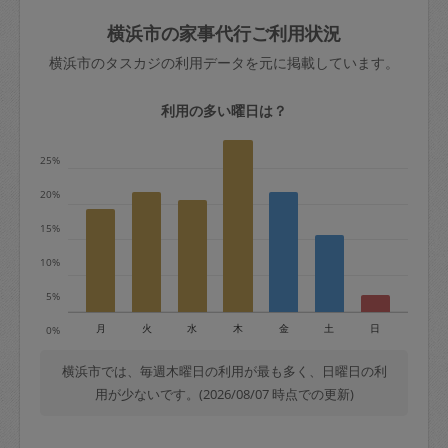
玉、など
きた場合は損害保険の対象外となるので
依頼者不在による当日キャンセル＝依頼
横浜市の家事代行ご利用状況
ご注意ください。
金額の100%＋交通費全額
横浜市のタスカジの利用データを元に掲載しています。
あわせてこちらも参照ください
：
初めて
利用します。注意しなくてはいけない点
※例：依頼日時／土曜日午前9時開始の場
利用の多い曜日は？
はありますか？
合、水曜日午前9時以降はキャンセル料が
発生
25%
水曜日9時〜金曜日9時まで＝依頼料金の
20%
50%
15%
金曜日9時～土曜日8時まで＝依頼金額の
100%
10%
土曜日8時〜実施時間＝依頼金額の100%
5%
＋交通費全額
月
火
水
木
金
土
日
0%
依頼者不在による当日キャンセル＝依頼
金額の100%＋交通費全額
横浜市では、毎週木曜日の利用が最も多く、日曜日の利
用が少ないです。(2026/08/07 時点での更新)
2. 定期契約キャンセル（定期契約のみ）