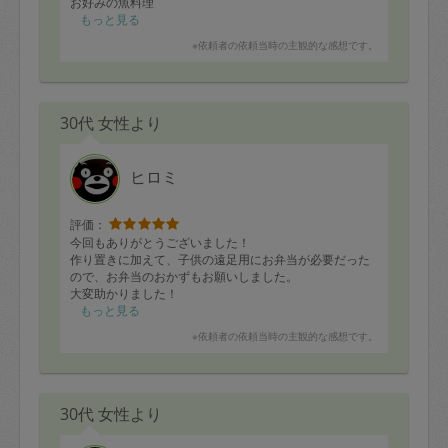
お好みの魚料理
牛のスープ煮
もっと見る
青椒肉絲
※依頼者の依頼当時の主観的な感想です。
ハンバーグ
蒸し鶏
を中心に、ある食材でその他も多数作っていただきまし
た。
30代 女性より
今回も美味しく、今週のご飯が楽しみで大満足です！
ヒロミ
評価：
今回もありがとうございました！
作り置きに加えて、子供の遠足用にお弁当が必要だった
ので、お弁当のおかずもお願いしました。
大変助かりました！
もっと見る
※依頼者の依頼当時の主観的な感想です。
30代 女性より