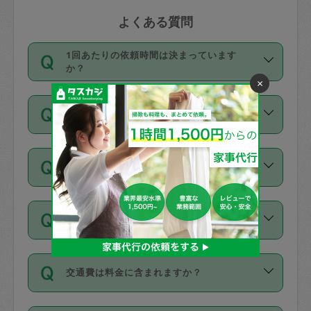
よくある質問
1回あたりの依頼時間は決まっています
か？
×
依頼1回につき3時間固定です。3時間を
価格はどうやって決まっていますか？
超えて依頼したい場合は、延長機能をご
利用ください。機能をご利用いただくに
11種類の価格帯の中からタスカジさん自
は、タスカジさんに事前に相談し、合意
支払い方法を教えてください
身が価格を選んで設定しています。
の上事前申請することが必要です。な
タスカジさんの価格設定には最初は制限
お、3時間を下回っても、値引き等はござ
お支払方法はクレジットカード（Visa／
があり、レビュー件数、レビューの平均
いません。
同じタスカジさんに定期的にお願いする場
Master／JCB／AMERICAN EXPRESS／
値、などで除々に設定可能な最高額が上
合はお得になる？
Diners Club）のみとなります。
がっていく仕組みになっています。
依頼には「スポット」と「定期（毎週｜
カード情報のご登録は、依頼リクエスト
交通費は料金に含まれますか？
隔週）」があり、「定期」の依頼は「ス
を行う際にご入力ください。プロフィー
ポット」よりお得な料金でご利用できま
ル登録時にはご入力いただかなくても大
交通費は依頼料金とは別途発生し、依頼