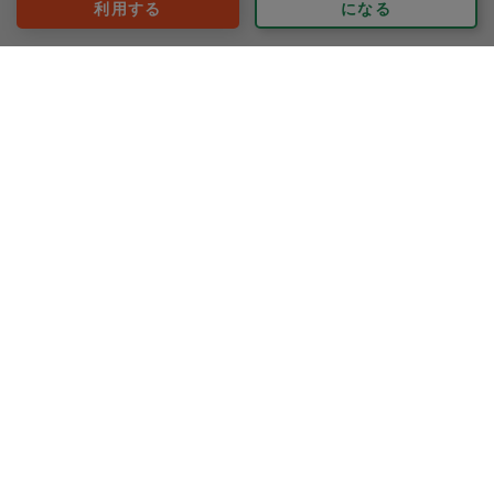
40代 女性より
利用する
になる
aiki
評価：
今回もたくさんの美味しいお料理を作って頂きました。
温野菜のサラダは少しスパイシーで、少し疲れ気味のこ
の季節にも箸が進むおしゃれな一品でした。またササミ
フライなどの揚げ物も揚げ方が本当にお上手です。
もっと見る
定番でお願いしているお料理も食材や味付けのアレンジ
※依頼者の依頼当時の主観的な感想です。
が加わり、美味しく頂いています。
40代 女性より
あかねまる
評価：
広い範囲をお願いしましたが、どの箇所もきちんと行き
届いていました。