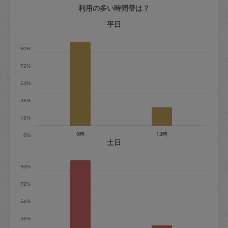
利用の多い時間帯は？
定期契約をキャンセルする場合、毎週定
期は月2回まで隔週定期は月1回までキャ
平日
ンセル料は発生しません。それ以上はキ
90%
ャンセル料が発生します。
72%
定期契約キャンセル料：
54%
・1回につき1,200円※
36%
・詳細ルールは、
こちら
を参照くださ
い。
18%
9時
13時
0%
※キャンセル料金の設定について：
土日
定期依頼1回（3時間）の金額とスポット
90%
1回（3時間）依頼した場合の金額の差額
相当で料金設定されています。
72%
54%
36%