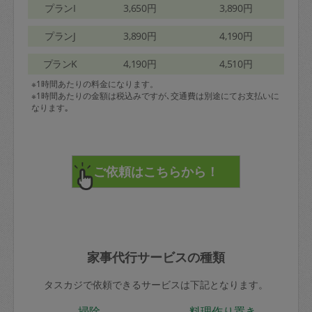
プランI
3,650円
3,890円
プランJ
3,890円
4,190円
プランK
4,190円
4,510円
※1時間あたりの料金になります。
※1時間あたりの金額は税込みですが､交通費は別途にてお支払いに
なります｡
家事代行サービスの種類
タスカジで依頼できるサービスは下記となります。
掃除
料理作り置き