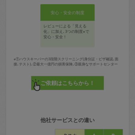
安心・安全の制度
レビューによる「見える
化」に加え､3つの制度※で
安心・安全！
※①ハウスキーパーの3段階スクリーニング(身分証・ビザ確認､面
接､テスト)､②最大一億円の損害保険､③親身なサポートセンター
他社サービスとの違い