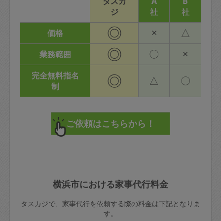
タスカ
A
B
ジ
社
社
◎
×
△
価格
◎
〇
×
業務範囲
完全無料指名
◎
△
〇
制
横浜市における家事代行料金
タスカジで、家事代行を依頼する際の料金は下記となりま
す。