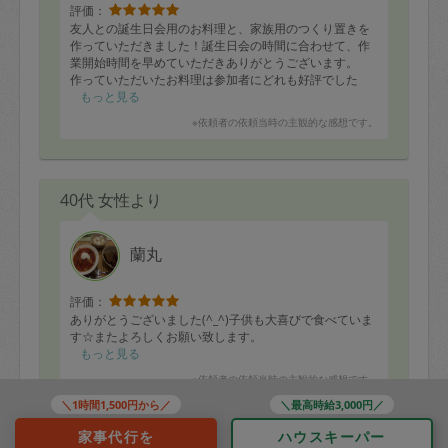
評価：
友人との誕生日会用のお料理と、家族用のつくり置きを
作っていただきました！誕生日会の時間に合わせて、作
業開始時間を早めていただきありがとうございます。
作っていただいたお料理は参加者にどれも好評でした
が、特に大人にはホタルイカのアヒージョと豚肉のプル
もっと見る
ーン煮が、子供にはスープとハンバーグが大好評でし
※依頼者の依頼当時の主観的な感想です。
た！
無駄のない作業で、黙々と、時にうるさい息子の相手を
していただきながら笑、沢山のお料理を作っていただき
ありがとうございました。また日程が合いましたら是非
40代 女性より
お願いしたいです！
蘭丸
評価：
ありがとうございました(^_^)子供も大喜びで食べていま
す☆またよろしくお願い致します。
もっと見る
※依頼者の依頼当時の主観的な感想です。
＼1時間1,500円から／
＼最高時給3,000円／
家事代行を
ハウスキーパー