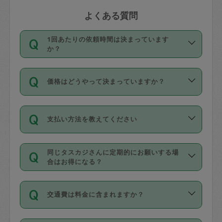
よくある質問
1回あたりの依頼時間は決まっています
か？
依頼1回につき3時間固定です。3時間を
価格はどうやって決まっていますか？
超えて依頼したい場合は、延長機能をご
利用ください。機能をご利用いただくに
11種類の価格帯の中からタスカジさん自
は、タスカジさんに事前に相談し、合意
支払い方法を教えてください
身が価格を選んで設定しています。
の上事前申請することが必要です。な
タスカジさんの価格設定には最初は制限
お、3時間を下回っても、値引き等はござ
お支払方法はクレジットカード（Visa／
があり、レビュー件数、レビューの平均
いません。
同じタスカジさんに定期的にお願いする場
Master／JCB／AMERICAN EXPRESS／
値、などで除々に設定可能な最高額が上
合はお得になる？
Diners Club）のみとなります。
がっていく仕組みになっています。
依頼には「スポット」と「定期（毎週｜
カード情報のご登録は、依頼リクエスト
交通費は料金に含まれますか？
隔週）」があり、「定期」の依頼は「ス
を行う際にご入力ください。プロフィー
ポット」よりお得な料金でご利用できま
ル登録時にはご入力いただかなくても大
交通費は依頼料金とは別途発生し、依頼