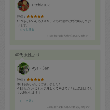
utchiazuki
評価：
いつもと変わらぬクオリティでの清掃で大変満足してお
ります。
もっと見る
※依頼者の依頼当時の主観的な感想です。
40代 女性より
Aya・San
評価：
本日もありがとうございました‼︎
今回もどれもこれも美味しくて幸せです♪また次回よろし
くお願いします！
・鯵の南蛮漬け
もっと見る
・鯖味噌
※依頼者の依頼当時の主観的な感想です。
・そら豆とエビのかき揚げ