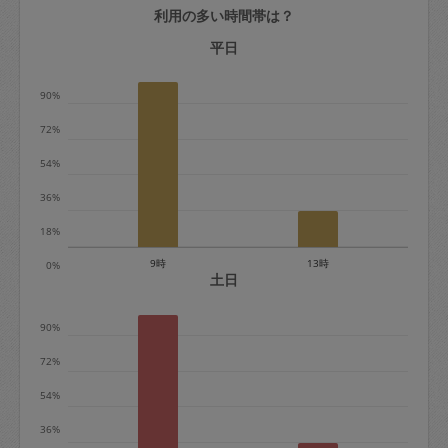
利用の多い時間帯は？
定期契約をキャンセルする場合、毎週定
期は月2回まで隔週定期は月1回までキャ
平日
ンセル料は発生しません。それ以上はキ
90%
ャンセル料が発生します。
72%
定期契約キャンセル料：
54%
・1回につき1,200円※
36%
・詳細ルールは、
こちら
を参照くださ
い。
18%
9時
13時
0%
※キャンセル料金の設定について：
土日
定期依頼1回（3時間）の金額とスポット
90%
1回（3時間）依頼した場合の金額の差額
相当で料金設定されています。
72%
54%
36%