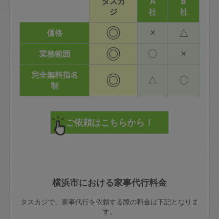
タスカ
A
B
ジ
社
社
◎
×
△
価格
◎
〇
×
業務範囲
完全無料指名
◎
△
〇
制
横浜市における家事代行料金
タスカジで、家事代行を依頼する際の料金は下記となりま
す。