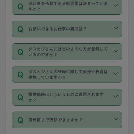
す。
丈夫です。
お仕事を依頼できる時間帯は決まっていま
料金のご請求と合わせてお支払いとなり
定期の最低利用回数は設けていない代わ
デビットカード・プリペイドカード（Vプ
すか？
ます。交通費の金額は「依頼の詳細」に
りに、一定数を超えたキャンセルは有償
リカ、au WALLETなど）
は支払にはご利
時間帯は3種類あります。いずれも１回あ
自動計算で表示されます。
でキャンセルすることが出来ます。
用いただけませんのでご注意ください。
お願いできるお仕事の範囲は？
たり３時間です。
銀行振込や現金払いも対応していませ
（例：毎週定期の場合は３回以上のキャ
ん。
掃除、整理収納、洗濯、買い物、料理、
・ＡＭ ９時～１２時
ンセルが有償（1200円、隔週定期の場合
なお、タスカジさんの交通費も、依頼料
タスカジさんにはどのような方が登録して
作り置きです。タスカジさんによってで
・ＰＭ １３時～１６時
いるのですか？
は２回以上のキャンセルが有償（1200
金のご請求と合わせてお支払いとなりま
きる仕事の範囲が異なりますので、依頼
・夜 １８時～２１時
円））
す。交通費の金額は「依頼の詳細」に自
主婦として長年の家事経験をお持ちの
する前にタスカジさんのプロフィールで
動計算で表示されます。
タスカジさんの登録に際して面接や教育は
方、栄養士・調理師といった資格者で保
確認してください。
開始時間を２時間前後変更することが可
実施していますか？
育園や学校の給食やレストランで料理関
基本的に、高所での作業や危険作業、屋
能です。依頼送信後、個別にタスカジさ
応募の際に、各自事務局との面接と説明
係の専門職に従事されていた方、日本で
外での作業は対象外です。
んにメッセージを送り調整してくださ
損害保険はどういうものに適用されます
を行っています。その後、身分証明書の
すでにハウスキーパーや英語の先生とし
か？
い。ただし、２時間を越えての調整はで
写真提出をしていただいています。外国
てお仕事をしているフィリピン出身の
きません。
依頼者とタスカジさんとの間でタスカジ
人の場合は在留カードで労働許可状況を
方、海外からの留学生、家事が好きな会
万が一、依頼した時間帯と作業時間が１
何日前まで依頼できますか？
を通して成立した作業時間内での作業に
確認しています。タスカジさんトレーニ
社員など様々なバックグラウンドの方が
時間も被らない場合、損害保険の対象外
適用されます。作業範囲は、掃除、洗
ング動画を使ったセルフトレーニングの
登録しています。
となりますので、ご注意ください。