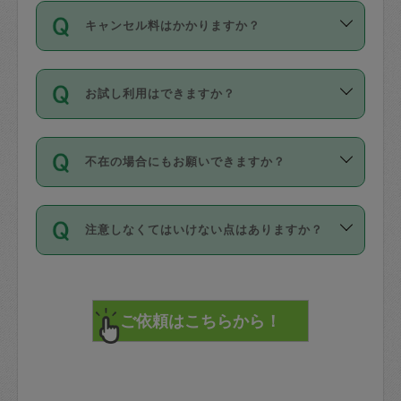
ご依頼は、現在を起点に3日後（72時間
濯、料理、作り置き、整理収納、買い物
のち、タスカジモニター宅にて３時間の
また外国人の方は英語しか話せない方、
キャンセル料はかかりますか？
以降）の日時から受付可能となっていま
です。作業中に物を壊したり、人にけが
現場トライアルを受け、合格したタスカ
日本語も話せる方など様々です。
す。
をさせたりした場合が対象で、補償金額
ジさんが活動されています。
キャンセル料には、以下の2種類がありま
ただし、72時間を切った直前の日程では
は対物1000万円、対人1億円が上限で
バックグラウンドや得意分野はプロフィ
お試し利用はできますか？
す。
タスカジさんへ「募集」をかけることが
す。
※テストセンターの講評は１件目のレビュ
ールに記載していますので、各自の得意
可能です。
ーとして記載されていますので依頼の際
分野を見極めて、目的に合わせてお仕事
「お試し利用」というメニューはありま
万が一損害が発生した場合は、その場の
に参考にしてください。
を依頼してください。
不在の場合にもお願いできますか？
せんが、「一回のみ」依頼を活用するこ
1. 直前キャンセル（定期、スポット契約
写真を撮り、
参考
：
【詳細】タスカジさんの登録に際
とによって、気に入ったタスカジさんを
共通）
タスカジサポートセンターまでご連絡く
して面接や教育は実施していますか？
不在の場合の作業はタスカジさんの同意
見つけることができます。
・タスカジさんのお仕事開始予定時間前
ださい。
注意しなくてはいけない点はありますか？
が必要です。数回の依頼ののち、タスカ
72時間を超える※と、以下のキャンセル
詳細FAQ：
損害賠償保険について教えて
ジさんと依頼者の間で十分な信頼関係が
まず、条件の合う気になるタスカジさ
料が発生します。
ください。
貴重品は紛失の際トラブルの元となるの
できたのち、タスカジさんに依頼してみ
ん、２・３人に「スポット」依頼をして
で、必ず鍵のかかるロッカーや金庫に入
てください。
みてください。
直前キャンセル料：
れて依頼者の責任の元管理するよう心掛
不在時に部屋に入るためにタスカジさん
その後、一番気に入ったタスカジさんに
72時間前〜24時間前＝依頼料金の50%
けてください。
に鍵を預ける必要がありますが、タスカ
「定期（毎週・隔週）」依頼をしてくだ
24時間前～1時間前＝依頼金額の100%
※パスポート、クレジットカード、銀行カ
ジさんが紛失した鍵によって二次的な損
さい。
1時間前〜実施時間＝依頼金額の100%＋
ード、5千円以上のアクセサリー、500円
害（たとえば、第三者の侵入など）が起
交通費全額