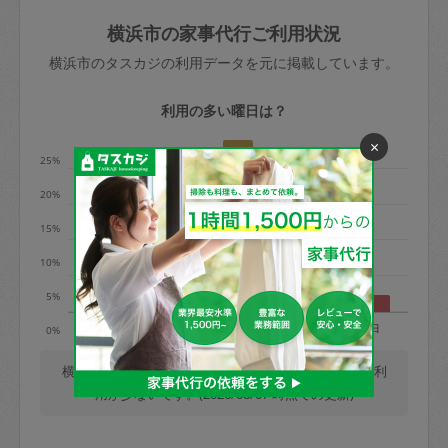
玉、など
きた場合は損害保険の対象外となるので
依頼者不在による当日キャンセル＝依頼
横浜市の家事代行ご利用状況
ご注意ください。
金額の100%＋交通費全額
横浜市のタスカジの利用データを元に掲載しています。
あわせてこちらも参照ください
：
初めて
利用します。注意しなくてはいけない点
※例：依頼日時／土曜日午前9時開始の場
利用の多い曜日は？
はありますか？
合、水曜日午前9時以降はキャンセル料が
×
発生
25%
水曜日9時〜金曜日9時まで＝依頼料金の
20%
50%
15%
金曜日9時～土曜日8時まで＝依頼金額の
100%
10%
土曜日8時〜実施時間＝依頼金額の100%
5%
＋交通費全額
月
火
水
木
金
土
日
0%
依頼者不在による当日キャンセル＝依頼
金額の100%＋交通費全額
横浜市では、毎週木曜日の利用が最も多く、日曜日の利
用が少ないです。(2026/08/07 時点での更新)
2. 定期契約キャンセル（定期契約のみ）