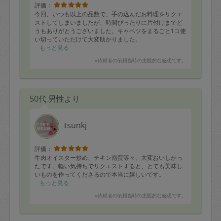
評価：
今回、いつも以上の品数で、手の込んだお料理をリクエ
ストしてしまいましたが、時間ぴったりに片付けまでど
うもありがとうございました。キャベツをまるごと1コ使
い切っていただけて大変助かりました。
もっと見る
コーンごはん
※依頼者の依頼当時の主観的な感想です。
サーモンフライ
あじの塩焼き
人参の肉巻き
春巻
50代 男性より
コロッケ
鯖缶とわかめときゅうりの和え物
春雨サラダ
肉じゃが（玉ねぎ多め）
tsunkj
たまごスープ
エビホタテきのこブロッコリーのガーリックソテー
春菊のナムル
評価：
茹で野菜（アスパラ、オクラ、ブロッコリー）
牛肉オイスター炒め、チキン南蛮等々、大変おいしかっ
ロールキャベツ
たです。軽い気持ちでリクエストすると、とても美味し
ハムとキャベツのマヨサラダ
いものを作ってくださるので本当に嬉しいです。
もっと見る
※依頼者の依頼当時の主観的な感想です。