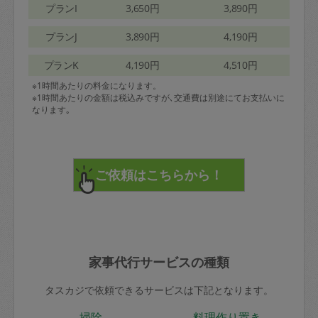
プランI
3,650円
3,890円
プランJ
3,890円
4,190円
プランK
4,190円
4,510円
※1時間あたりの料金になります。
※1時間あたりの金額は税込みですが､交通費は別途にてお支払いに
なります｡
家事代行サービスの種類
タスカジで依頼できるサービスは下記となります。
掃除
料理作り置き