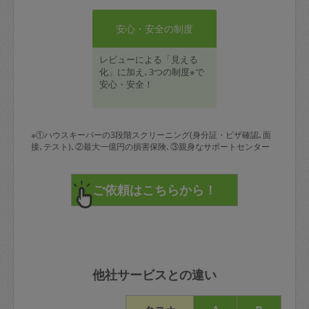
安心・安全の制度
レビューによる「見える
化」に加え､3つの制度※で
安心・安全！
※①ハウスキーパーの3段階スクリーニング(身分証・ビザ確認､面
接､テスト)､②最大一億円の損害保険､③親身なサポートセンター
他社サービスとの違い