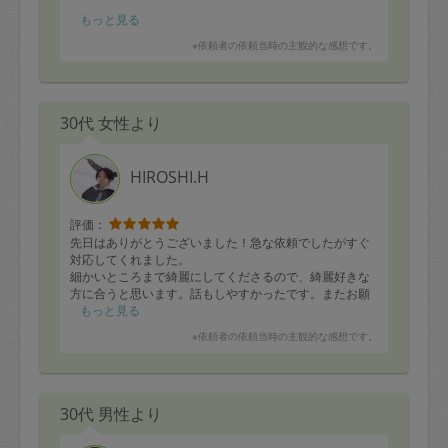
トンカツ
もっと見る
アジフライ
※依頼者の依頼当時の主観的な感想です。
炊き込みごはん
じゃがいも千切り焼き
海老と卵の塩炒め
チキンソテー
30代 女性より
焼きびたし
手羽先甘辛揚げ
手羽先スープ煮
煮卵
HIROSHI.H
評価：
先日はありがとうございました！急な依頼でしたがすぐ
対応してくれました。
細かいところまで綺麗にしてくださるので、綺麗好きな
方に合うと思います。話もしやすかったです。またお願
いしたいと思います(^^)
もっと見る
※依頼者の依頼当時の主観的な感想です。
30代 男性より