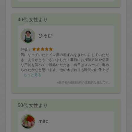
・クッキー
・ひじきの煮物
・プルコギ(仕込み)
40代 女性より
・豚肉の甜麺醤炒め
・肉団子と野菜の黒酢あんかけ
ひろぴ
評価：
気になっていたトイレ床の黒ずみをきれいにしていただ
き、ありがとうございました！事前にお掃除方法や必要
な用具を調べてご連絡いただき、当日はスムーズに進め
られたかなと思います。他の水まわりも時間内に仕上げ
ていただきました。またよろしくお願いします。
もっと見る
※依頼者の依頼当時の主観的な感想です。
50代 女性より
mito