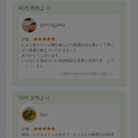
40代 男性より
yon.ogawa
評価：
たまに使うゲーム機や服などの収納方法を優しく丁寧に
かつ迅速に教えていただきました。
ありがとうございます。
いらないと諦めていた収納用品も見事に活用でき、とて
も満足しています。
もっと見る
3時間ではおさまらなかった物に関してはどこのどの収納
※依頼者の依頼当時の主観的な感想です。
用品を使うとキレイにおさまるよということも教えてい
ただきました。
この度は本当にありがとうございました。
50代 女性より
tsu
評価：
毎回、リクエスト＋お任せで、たくさんの種類のお料理