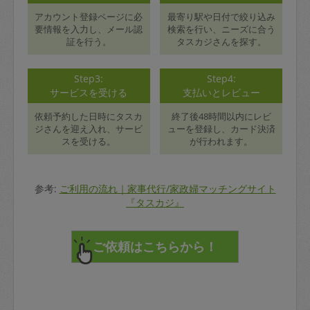
アカウント登録ページに必
最寄り駅や日付で絞り込み
要情報を入力し、メール認
検索を行い、ニーズに合う
証を行う。
タスカジさんを探す。
Step3:
Step4:
サービスを受ける
支払いとレビュー
依頼予約した日時にタスカ
終了後48時間以内にレビ
ジさんを迎え入れ、サービ
ューを登録し、カード決済
スを受ける。
が行われます。
参考:
ご利用の流れ｜家事代行/家政婦マッチングサイト
『タスカジ』