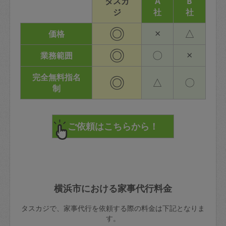
タスカ
A
B
ジ
社
社
◎
×
△
価格
◎
〇
×
業務範囲
完全無料指名
◎
△
〇
制
横浜市における家事代行料金
タスカジで、家事代行を依頼する際の料金は下記となりま
す。