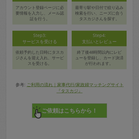
アカウント登録ページに必
最寄り駅や日付で絞り込み
要情報を入力し、メール認
検索を行い、ニーズに合う
証を行う。
タスカジさんを探す。
Step3:
Step4:
サービスを受ける
支払いとレビュー
依頼予約した日時にタスカ
終了後48時間以内にレビ
ジさんを迎え入れ、サービ
ューを登録し、カード決済
スを受ける。
が行われます。
参考:
ご利用の流れ｜家事代行/家政婦マッチングサイト
『タスカジ』