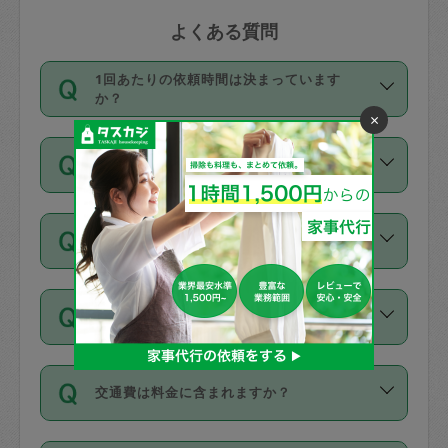
よくある質問
1回あたりの依頼時間は決まっています
か？
×
依頼1回につき3時間固定です。3時間を
価格はどうやって決まっていますか？
超えて依頼したい場合は、延長機能をご
利用ください。機能をご利用いただくに
11種類の価格帯の中からタスカジさん自
は、タスカジさんに事前に相談し、合意
支払い方法を教えてください
身が価格を選んで設定しています。
の上事前申請することが必要です。な
タスカジさんの価格設定には最初は制限
お、3時間を下回っても、値引き等はござ
お支払方法はクレジットカード（Visa／
があり、レビュー件数、レビューの平均
いません。
同じタスカジさんに定期的にお願いする場
Master／JCB／AMERICAN EXPRESS／
値、などで除々に設定可能な最高額が上
合はお得になる？
Diners Club）のみとなります。
がっていく仕組みになっています。
依頼には「スポット」と「定期（毎週｜
カード情報のご登録は、依頼リクエスト
交通費は料金に含まれますか？
隔週）」があり、「定期」の依頼は「ス
を行う際にご入力ください。プロフィー
ポット」よりお得な料金でご利用できま
ル登録時にはご入力いただかなくても大
交通費は依頼料金とは別途発生し、依頼