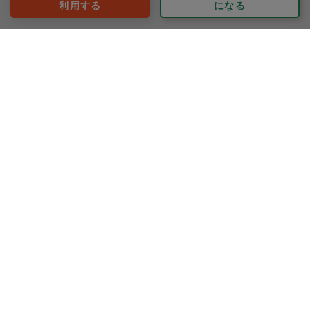
利用する
になる
yon.ogawa
評価：
引っ越し前の、いるもの、いらないものの仕分け作業を
手伝っていただきました。
大量の物を前に途方に暮れていましたが、まず引っ越し
の段取りのアドバイスからしていただき、とても助かり
ました。
もっと見る
また次回もよろしくお願いします！
※依頼者の依頼当時の主観的な感想です。
30代 女性より
sakikomi
評価：
今回もありがとうございました。またよろしくお願いい
たします！
もっと見る