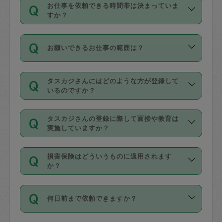
す。
丈夫です。
お仕事を依頼できる時間帯は決まっていま
料金のご請求と合わせてお支払いとなり
定期の最低利用回数は設けていない代わ
デビットカード・プリペイドカード（Vプ
すか？
ます。交通費の金額は「依頼の詳細」に
りに、一定数を超えたキャンセルは有償
リカ、au WALLETなど）
は支払にはご利
時間帯は3種類あります。いずれも１回あ
自動計算で表示されます。
でキャンセルすることが出来ます。
用いただけませんのでご注意ください。
お願いできるお仕事の範囲は？
たり３時間です。
銀行振込や現金払いも対応していませ
（例：毎週定期の場合は３回以上のキャ
ん。
掃除、整理収納、洗濯、買い物、料理、
・ＡＭ ９時～１２時
ンセルが有償（1200円、隔週定期の場合
なお、タスカジさんの交通費も、依頼料
タスカジさんにはどのような方が登録して
作り置きです。タスカジさんによってで
・ＰＭ １３時～１６時
いるのですか？
は２回以上のキャンセルが有償（1200
金のご請求と合わせてお支払いとなりま
きる仕事の範囲が異なりますので、依頼
・夜 １８時～２１時
円））
す。交通費の金額は「依頼の詳細」に自
主婦として長年の家事経験をお持ちの
する前にタスカジさんのプロフィールで
動計算で表示されます。
タスカジさんの登録に際して面接や教育は
方、栄養士・調理師といった資格者で保
確認してください。
開始時間を２時間前後変更することが可
実施していますか？
育園や学校の給食やレストランで料理関
基本的に、高所での作業や危険作業、屋
能です。依頼送信後、個別にタスカジさ
応募の際に、各自事務局との面接と説明
係の専門職に従事されていた方、日本で
外での作業は対象外です。
んにメッセージを送り調整してくださ
損害保険はどういうものに適用されます
を行っています。その後、身分証明書の
すでにハウスキーパーや英語の先生とし
か？
い。ただし、２時間を越えての調整はで
写真提出をしていただいています。外国
てお仕事をしているフィリピン出身の
きません。
依頼者とタスカジさんとの間でタスカジ
人の場合は在留カードで労働許可状況を
方、海外からの留学生、家事が好きな会
万が一、依頼した時間帯と作業時間が１
何日前まで依頼できますか？
を通して成立した作業時間内での作業に
確認しています。タスカジさんトレーニ
社員など様々なバックグラウンドの方が
時間も被らない場合、損害保険の対象外
適用されます。作業範囲は、掃除、洗
ング動画を使ったセルフトレーニングの
登録しています。
となりますので、ご注意ください。