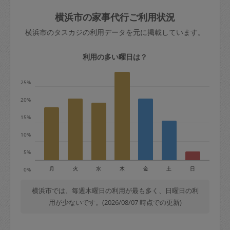
玉、など
きた場合は損害保険の対象外となるので
依頼者不在による当日キャンセル＝依頼
横浜市の家事代行ご利用状況
ご注意ください。
金額の100%＋交通費全額
横浜市のタスカジの利用データを元に掲載しています。
あわせてこちらも参照ください
：
初めて
利用します。注意しなくてはいけない点
※例：依頼日時／土曜日午前9時開始の場
利用の多い曜日は？
はありますか？
合、水曜日午前9時以降はキャンセル料が
発生
25%
水曜日9時〜金曜日9時まで＝依頼料金の
20%
50%
15%
金曜日9時～土曜日8時まで＝依頼金額の
100%
10%
土曜日8時〜実施時間＝依頼金額の100%
5%
＋交通費全額
月
火
水
木
金
土
日
0%
依頼者不在による当日キャンセル＝依頼
金額の100%＋交通費全額
横浜市では、毎週木曜日の利用が最も多く、日曜日の利
用が少ないです。(2026/08/07 時点での更新)
2. 定期契約キャンセル（定期契約のみ）