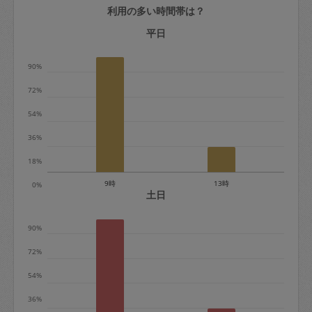
利用の多い時間帯は？
定期契約をキャンセルする場合、毎週定
期は月2回まで隔週定期は月1回までキャ
平日
ンセル料は発生しません。それ以上はキ
90%
ャンセル料が発生します。
72%
定期契約キャンセル料：
54%
・1回につき1,200円※
36%
・詳細ルールは、
こちら
を参照くださ
い。
18%
9時
13時
0%
※キャンセル料金の設定について：
土日
定期依頼1回（3時間）の金額とスポット
90%
1回（3時間）依頼した場合の金額の差額
相当で料金設定されています。
72%
54%
36%