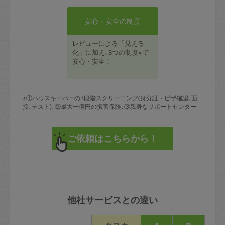
安心・安全の制度
レビューによる「見える
化」に加え､3つの制度※で
安心・安全！
※①ハウスキーパーの3段階スクリーニング(身分証・ビザ確認､面
接､テスト)､②最大一億円の損害保険､③親身なサポートセンター
他社サービスとの違い