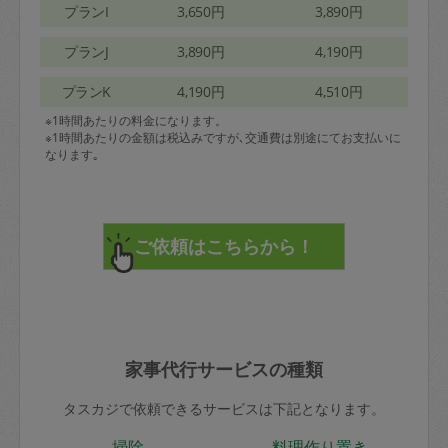
プランI
3,650円
3,890円
プランJ
3,890円
4,190円
プランK
4,190円
4,510円
※1時間あたりの料金になります。
※1時間あたりの金額は税込みですが､交通費は別途にてお支払いに
なります｡
家事代行サービスの種類
タスカジで依頼できるサービスは下記となります。
掃除
料理作り置き