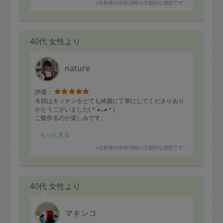
※依頼者の依頼当時の主観的な感想です。
40代 女性より
nature
評価：
今回はキッチンをとても綺麗に丁寧にしてくださりあり
がとうございました(＊◕ᴗ◕＊)
ご飯作るのが楽しみです。
また宜しくお願いします。
もっと見る
※依頼者の依頼当時の主観的な感想です。
40代 女性より
マキンコ