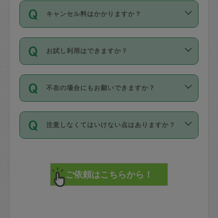
ご依頼は、現在を起点に3日後（72時間
濯、料理、作り置き、整理収納、買い物
のち、タスカジモニター宅にて３時間の
また外国人の方は英語しか話せない方、
キャンセル料はかかりますか？
以降）の日時から受付可能となっていま
です。作業中に物を壊したり、人にけが
現場トライアルを受け、合格したタスカ
日本語も話せる方など様々です。
す。
をさせたりした場合が対象で、補償金額
ジさんが活動されています。
キャンセル料には、以下の2種類がありま
ただし、72時間を切った直前の日程では
は対物1000万円、対人1億円が上限で
バックグラウンドや得意分野はプロフィ
お試し利用はできますか？
す。
タスカジさんへ「募集」をかけることが
す。
※テストセンターの講評は１件目のレビュ
ールに記載していますので、各自の得意
可能です。
ーとして記載されていますので依頼の際
分野を見極めて、目的に合わせてお仕事
「お試し利用」というメニューはありま
万が一損害が発生した場合は、その場の
に参考にしてください。
を依頼してください。
不在の場合にもお願いできますか？
せんが、「一回のみ」依頼を活用するこ
1. 直前キャンセル（定期、スポット契約
写真を撮り、
参考
：
【詳細】タスカジさんの登録に際
とによって、気に入ったタスカジさんを
共通）
タスカジサポートセンターまでご連絡く
して面接や教育は実施していますか？
不在の場合の作業はタスカジさんの同意
見つけることができます。
・タスカジさんのお仕事開始予定時間前
ださい。
注意しなくてはいけない点はありますか？
が必要です。数回の依頼ののち、タスカ
72時間を超える※と、以下のキャンセル
詳細FAQ：
損害賠償保険について教えて
ジさんと依頼者の間で十分な信頼関係が
まず、条件の合う気になるタスカジさ
料が発生します。
ください。
貴重品は紛失の際トラブルの元となるの
できたのち、タスカジさんに依頼してみ
ん、２・３人に「スポット」依頼をして
で、必ず鍵のかかるロッカーや金庫に入
てください。
みてください。
直前キャンセル料：
れて依頼者の責任の元管理するよう心掛
不在時に部屋に入るためにタスカジさん
その後、一番気に入ったタスカジさんに
72時間前〜24時間前＝依頼料金の50%
けてください。
に鍵を預ける必要がありますが、タスカ
「定期（毎週・隔週）」依頼をしてくだ
24時間前～1時間前＝依頼金額の100%
※パスポート、クレジットカード、銀行カ
ジさんが紛失した鍵によって二次的な損
さい。
1時間前〜実施時間＝依頼金額の100%＋
ード、5千円以上のアクセサリー、500円
害（たとえば、第三者の侵入など）が起
交通費全額