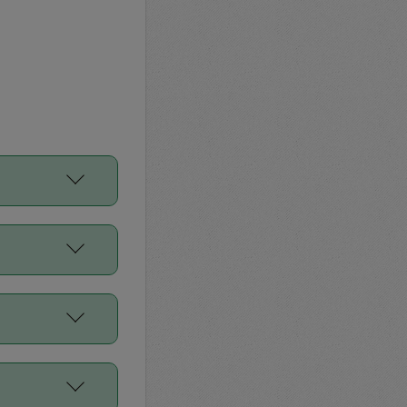
をご利用くださ
前申請すること
平均値、などで
／Diners