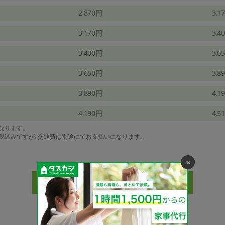
2,870円
3,1
3,170円
3,4
3,400円
3,6
3,650円
3,8
3,890円
4,1
4,190円
4,5
になります。
は税込みですが､交通費は別途にてお支払いになります｡
×