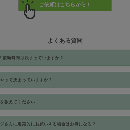
よくある質問
の依頼時間は決まっていますか？
つき3時間固定です。3時間を超えて依頼したい場合は、延長機能
うやって決まっていますか？
をご利用いただくには、タスカジさんに事前に相談し、合意の上事
。なお、3時間を下回っても、値引き等はございません。
価格帯の中からタスカジさん自身が価格を選んで設定しています。
法を教えてください
さんの価格設定には最初は制限があり、レビュー件数、レビューの
定可能な最高額が上がっていく仕組みになっています。
クレジットカード（Visa／Master／JCB／AMERICAN EXPRESS
カジさんに定期的にお願いする場合はお得になる？
のみとなります。