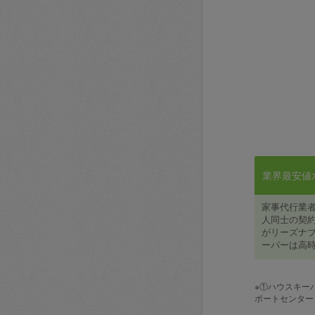
業界最安値水準
家事代行業
人同士の契約
がリーズナブ
ーパーは高時
※①ハウスキー
ポートセンター