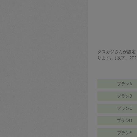
タスカジさんが設定し
ります｡（以下、20
プランA
プランB
プランC
プランD
プランE