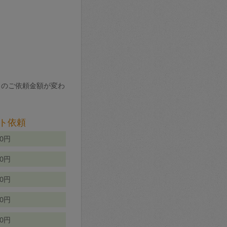
りのご依頼金額が変わ
ト依頼
00円
00円
50円
80円
70円