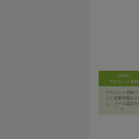
Step1:
アカウント登
アカウント登録ペ
ジに必要情報を入
し、メール認証を
う。