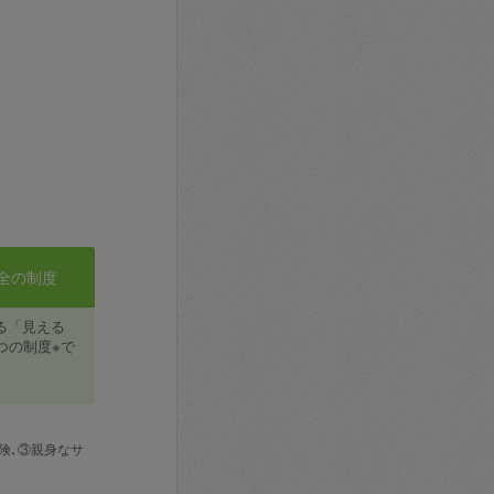
全の制度
る「見える
つの制度※で
険､③親身なサ