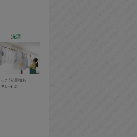
洗濯
まった洗濯物も一
にキレイに