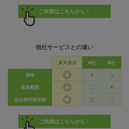
他社サービスとの違い
タスカジ
A社
B社
◎
×
△
価格
◎
〇
×
業務範囲
◎
△
〇
完全無料指名制