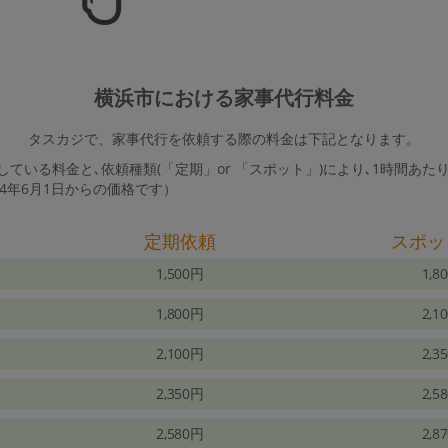
横浜市における家事代行料金
タスカジで、家事代行を依頼する際の料金は下記となります。
ている料金と､依頼種類(「定期」or 「スポット」)により､1時間あた
24年6月1日からの価格です）
定期依頼
スポッ
1,500円
1,8
1,800円
2,1
2,100円
2,3
2,350円
2,5
2,580円
2,8