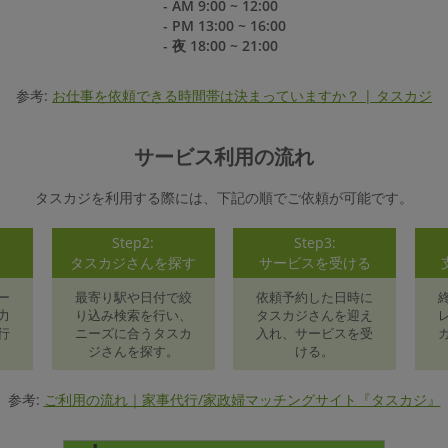
- AM 9:00 ~ 12:00
- PM 13:00 ~ 16:00
- 夜 18:00 ~ 21:00
参考:
お仕事を依頼できる時間帯は決まっていますか？ | タスカジ
サービス利用の流れ
タスカジを利用する際には、下記の順でご依頼が可能です。
Step2:
Step3:
録
タスカジさんを探す
サービスを受ける
ー
最寄り駅や日付で絞
依頼予約した日時に
力
り込み検索を行い、
タスカジさんを迎え
行
ニーズに合うタスカ
入れ、サービスを受
ジさんを探す。
ける。
参考:
ご利用の流れ｜家事代行/家政婦マッチングサイト『タスカジ』