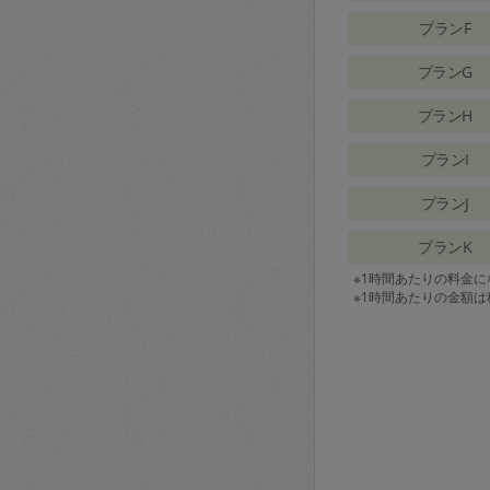
プランF
プランG
プランH
プランI
プランJ
プランK
※1時間あたりの料金
※1時間あたりの金額