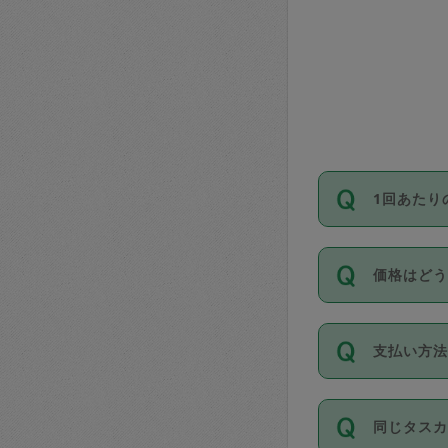
1回あたり
依頼1回に
価格はど
い。機能
が必要です
11種類の
支払い方
タスカジ
除々に設
お支払方法は
同じタス
Club）