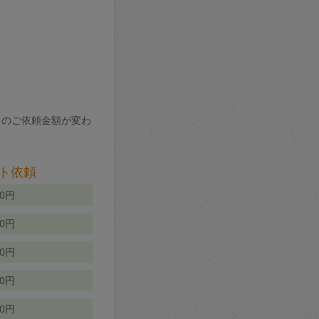
りのご依頼金額が変わ
ト依頼
00円
00円
50円
80円
70円