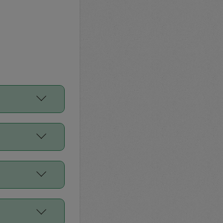
をご利用くださ
前申請すること
平均値、などで
／Diners