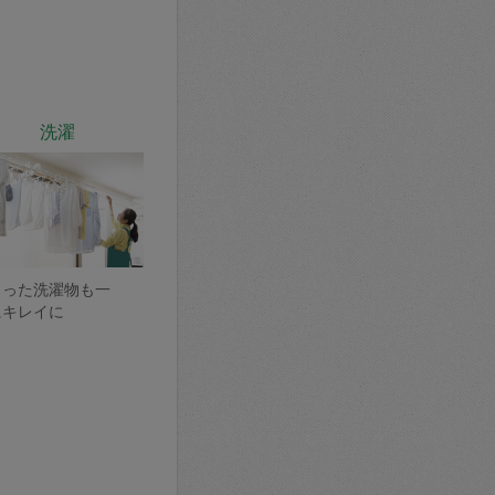
洗濯
まった洗濯物も一
にキレイに