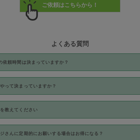
よくある質問
の依頼時間は決まっていますか？
つき3時間固定です。3時間を超えて依頼したい場合は、延長機能
うやって決まっていますか？
をご利用いただくには、タスカジさんに事前に相談し、合意の上事
。なお、3時間を下回っても、値引き等はございません。
価格帯の中からタスカジさん自身が価格を選んで設定しています。
法を教えてください
さんの価格設定には最初は制限があり、レビュー件数、レビューの
定可能な最高額が上がっていく仕組みになっています。
クレジットカード（Visa／Master／JCB／AMERICAN EXPRESS
カジさんに定期的にお願いする場合はお得になる？
のみとなります。