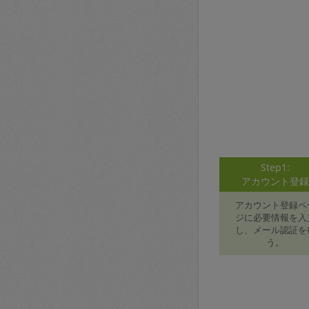
Step1:
アカウント登
アカウント登録ペ
ジに必要情報を入
し、メール認証を
う。