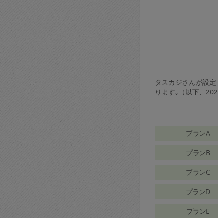
タスカジさんが設定し
ります｡（以下、20
プランA
プランB
プランC
プランD
プランE