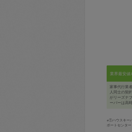
業界最安値水準
家事代行業
人同士の契約
がリーズナブ
ーパーは高時
※①ハウスキー
ポートセンター