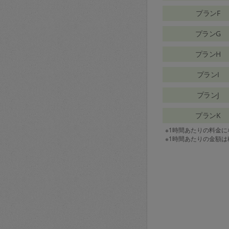
プランF
プランG
プランH
プランI
プランJ
プランK
※1時間あたりの料金
※1時間あたりの金額