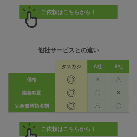
他社サービスとの違い
タスカジ
A社
B社
◎
×
△
価格
◎
〇
×
業務範囲
◎
△
〇
完全無料指名制