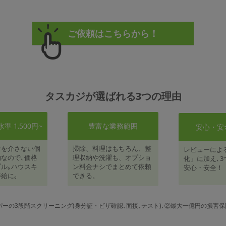
タスカジが選ばれる3つの理由
 1,500円~
豊富な業務範囲
安心・安
者を介さない個
掃除、料理はもちろん、整
レビューによ
なので､価格
理収納や洗濯も、オプショ
化」に加え､3
ル｡ハウスキ
ン料金ナシでまとめて依頼
安心・安全！
給に｡
できる。
パーの3段階スクリーニング(身分証・ビザ確認､面接､テスト)､②最大一億円の損害保