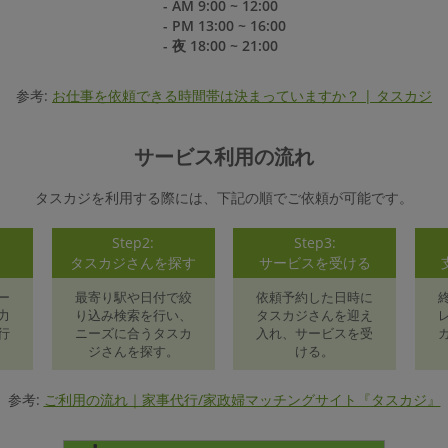
- AM 9:00 ~ 12:00
- PM 13:00 ~ 16:00
- 夜 18:00 ~ 21:00
参考:
お仕事を依頼できる時間帯は決まっていますか？ | タスカジ
サービス利用の流れ
タスカジを利用する際には、下記の順でご依頼が可能です。
Step2:
Step3:
録
タスカジさんを探す
サービスを受ける
ー
最寄り駅や日付で絞
依頼予約した日時に
力
り込み検索を行い、
タスカジさんを迎え
行
ニーズに合うタスカ
入れ、サービスを受
ジさんを探す。
ける。
参考:
ご利用の流れ｜家事代行/家政婦マッチングサイト『タスカジ』