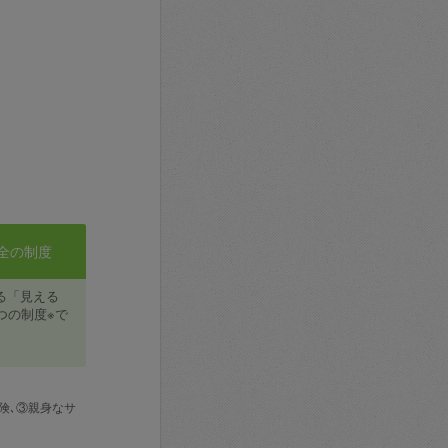
全の制度
る「見える
つの制度※で
険､③親身なサ