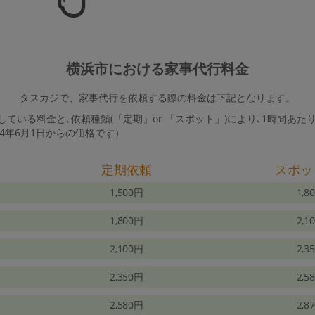
横浜市における家事代行料金
タスカジで、家事代行を依頼する際の料金は下記となります。
ている料金と､依頼種類(「定期」or 「スポット」)により､1時間あた
24年6月1日からの価格です）
定期依頼
スポッ
1,500円
1,8
1,800円
2,1
2,100円
2,3
2,350円
2,5
2,580円
2,8