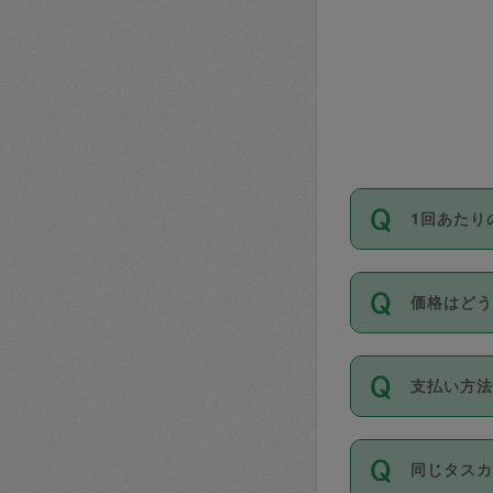
1回あたり
依頼1回に
価格はど
い。機能
が必要です
11種類の
支払い方
タスカジ
除々に設
お支払方法は
同じタス
Club）