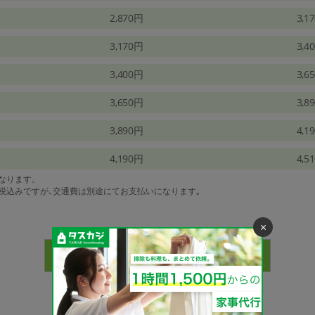
2,870円
3,1
3,170円
3,4
3,400円
3,6
3,650円
3,8
3,890円
4,1
4,190円
4,5
になります。
は税込みですが､交通費は別途にてお支払いになります｡
×