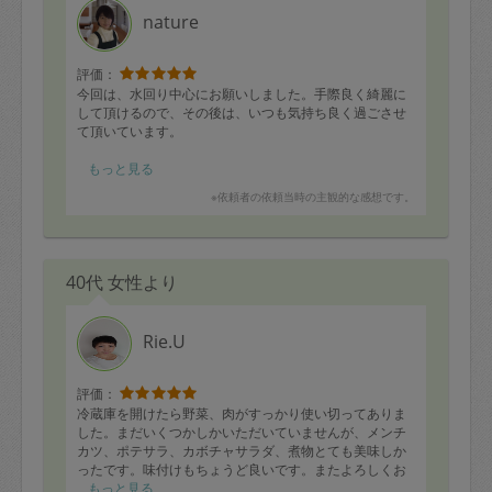
nature
評価：
今回は、水回り中心にお願いしました。手際良く綺麗に
して頂けるので、その後は、いつも気持ち良く過ごさせ
て頂いています。
お風呂は、入った後の乾拭き提案を頂いていましたが、
もっと見る
我が家にはハードルが高く続けられそうにない為、その
※依頼者の依頼当時の主観的な感想です。
他の手段を考える必要がありそうです。
今回、洗面器やイスなどの細かいカビを落としてくださ
り、ピカピカになりとても嬉しかったです。小さいカビ
40代 女性より
から、繁殖していくというお話を聞き、こまめなカビ退
治の重要性も認識しました。
目先の課題は、子供部屋ですが、まずは物を減らせるよ
Rie.U
う徐々に頑張ろうと思います。キッチンテーブルに何も
置かないことも習慣化できるよう心がけます。
評価：
いつもお掃除&アドバイスありがとうございます。今後
冷蔵庫を開けたら野菜、肉がすっかり使い切ってありま
もどうぞ宜しくお願い致します。
した。まだいくつかしかいただいていませんが、メンチ
カツ、ポテサラ、カボチャサラダ、煮物とても美味しか
ったです。味付けもちょうど良いです。またよろしくお
願いします。
もっと見る