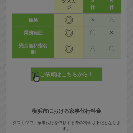
タスカ
A
B
ジ
社
社
◎
×
△
価格
◎
〇
×
業務範囲
完全無料指名
◎
△
〇
制
横浜市における家事代行料金
タスカジで、家事代行を依頼する際の料金は下記となりま
す。