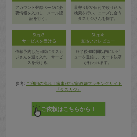
アカウント登録ページに必
最寄り駅や日付で絞り込み
要情報を入力し、メール認
検索を行い、ニーズに合う
証を行う。
タスカジさんを探す。
Step3:
Step4:
サービスを受ける
支払いとレビュー
依頼予約した日時にタスカ
終了後48時間以内にレビ
ジさんを迎え入れ、サービ
ューを登録し、カード決済
スを受ける。
が行われます。
参考:
ご利用の流れ｜家事代行/家政婦マッチングサイト
『タスカジ』