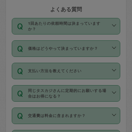
よくある質問
1回あたりの依頼時間は決まっています
か？
依頼1回につき3時間固定です。3時間を
価格はどうやって決まっていますか？
超えて依頼したい場合は、延長機能をご
利用ください。機能をご利用いただくに
11種類の価格帯の中からタスカジさん自
は、タスカジさんに事前に相談し、合意
支払い方法を教えてください
身が価格を選んで設定しています。
の上事前申請することが必要です。な
タスカジさんの価格設定には最初は制限
お、3時間を下回っても、値引き等はござ
お支払方法はクレジットカード（Visa／
があり、レビュー件数、レビューの平均
いません。
同じタスカジさんに定期的にお願いする場
Master／JCB／AMERICAN EXPRESS／
値、などで除々に設定可能な最高額が上
合はお得になる？
Diners Club）のみとなります。
がっていく仕組みになっています。
依頼には「スポット」と「定期（毎週｜
カード情報のご登録は、依頼リクエスト
交通費は料金に含まれますか？
隔週）」があり、「定期」の依頼は「ス
を行う際にご入力ください。プロフィー
ポット」よりお得な料金でご利用できま
ル登録時にはご入力いただかなくても大
交通費は依頼料金とは別途発生し、依頼