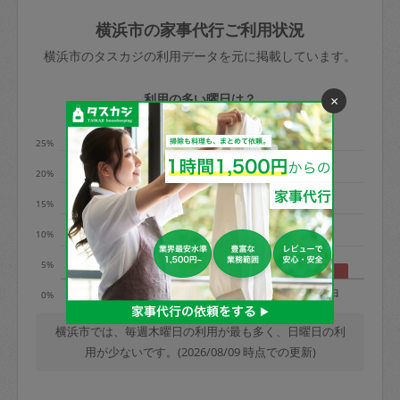
玉、など
きた場合は損害保険の対象外となるので
依頼者不在による当日キャンセル＝依頼
横浜市の家事代行ご利用状況
ご注意ください。
金額の100%＋交通費全額
横浜市のタスカジの利用データを元に掲載しています。
あわせてこちらも参照ください
：
初めて
利用します。注意しなくてはいけない点
※例：依頼日時／土曜日午前9時開始の場
利用の多い曜日は？
×
はありますか？
合、水曜日午前9時以降はキャンセル料が
発生
25%
水曜日9時〜金曜日9時まで＝依頼料金の
20%
50%
15%
金曜日9時～土曜日8時まで＝依頼金額の
100%
10%
土曜日8時〜実施時間＝依頼金額の100%
5%
＋交通費全額
月
火
水
木
金
土
日
0%
依頼者不在による当日キャンセル＝依頼
金額の100%＋交通費全額
横浜市では、毎週木曜日の利用が最も多く、日曜日の利
用が少ないです。(2026/08/09 時点での更新)
2. 定期契約キャンセル（定期契約のみ）