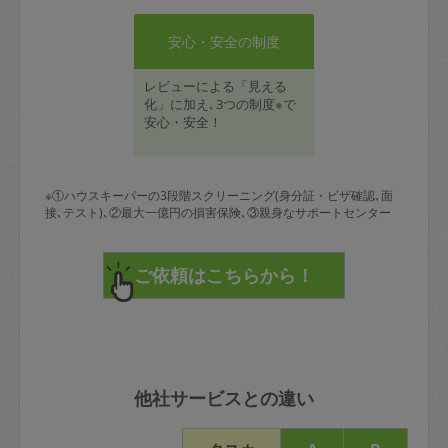
安心・安全の制度
レビューによる「見える
化」に加え､3つの制度※で
安心・安全！
※①ハウスキーパーの3段階スクリーニング(身分証・ビザ確認､面
接､テスト)､②最大一億円の損害保険､③親身なサポートセンター
他社サービスとの違い