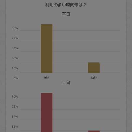
利用の多い時間帯は？
定期契約をキャンセルする場合、毎週定
期は月2回まで隔週定期は月1回までキャ
平日
ンセル料は発生しません。それ以上はキ
90%
ャンセル料が発生します。
72%
定期契約キャンセル料：
54%
・1回につき1,200円※
36%
・詳細ルールは、
こちら
を参照くださ
い。
18%
9時
13時
0%
※キャンセル料金の設定について：
土日
定期依頼1回（3時間）の金額とスポット
90%
1回（3時間）依頼した場合の金額の差額
相当で料金設定されています。
72%
54%
36%