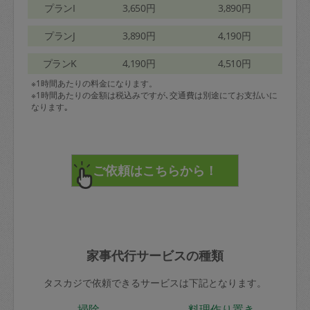
プランI
3,650円
3,890円
プランJ
3,890円
4,190円
プランK
4,190円
4,510円
※1時間あたりの料金になります。
※1時間あたりの金額は税込みですが､交通費は別途にてお支払いに
なります｡
家事代行サービスの種類
タスカジで依頼できるサービスは下記となります。
掃除
料理作り置き