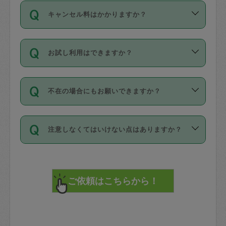
ご依頼は、現在を起点に3日後（72時間
濯、料理、作り置き、整理収納、買い物
のち、タスカジモニター宅にて３時間の
また外国人の方は英語しか話せない方、
キャンセル料はかかりますか？
以降）の日時から受付可能となっていま
です。作業中に物を壊したり、人にけが
現場トライアルを受け、合格したタスカ
日本語も話せる方など様々です。
す。
をさせたりした場合が対象で、補償金額
ジさんが活動されています。
キャンセル料には、以下の2種類がありま
ただし、72時間を切った直前の日程では
は対物1000万円、対人1億円が上限で
バックグラウンドや得意分野はプロフィ
お試し利用はできますか？
す。
タスカジさんへ「募集」をかけることが
す。
※テストセンターの講評は１件目のレビュ
ールに記載していますので、各自の得意
可能です。
ーとして記載されていますので依頼の際
分野を見極めて、目的に合わせてお仕事
「お試し利用」というメニューはありま
万が一損害が発生した場合は、その場の
に参考にしてください。
を依頼してください。
不在の場合にもお願いできますか？
せんが、「一回のみ」依頼を活用するこ
1. 直前キャンセル（定期、スポット契約
写真を撮り、
参考
：
【詳細】タスカジさんの登録に際
とによって、気に入ったタスカジさんを
共通）
タスカジサポートセンターまでご連絡く
して面接や教育は実施していますか？
不在の場合の作業はタスカジさんの同意
見つけることができます。
・タスカジさんのお仕事開始予定時間前
ださい。
注意しなくてはいけない点はありますか？
が必要です。数回の依頼ののち、タスカ
72時間を超える※と、以下のキャンセル
詳細FAQ：
損害賠償保険について教えて
ジさんと依頼者の間で十分な信頼関係が
まず、条件の合う気になるタスカジさ
料が発生します。
ください。
貴重品は紛失の際トラブルの元となるの
できたのち、タスカジさんに依頼してみ
ん、２・３人に「スポット」依頼をして
で、必ず鍵のかかるロッカーや金庫に入
てください。
みてください。
直前キャンセル料：
れて依頼者の責任の元管理するよう心掛
不在時に部屋に入るためにタスカジさん
その後、一番気に入ったタスカジさんに
72時間前〜24時間前＝依頼料金の50%
けてください。
に鍵を預ける必要がありますが、タスカ
「定期（毎週・隔週）」依頼をしてくだ
24時間前～1時間前＝依頼金額の100%
※パスポート、クレジットカード、銀行カ
ジさんが紛失した鍵によって二次的な損
さい。
1時間前〜実施時間＝依頼金額の100%＋
ード、5千円以上のアクセサリー、500円
害（たとえば、第三者の侵入など）が起
交通費全額