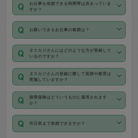
す。
丈夫です。
お仕事を依頼できる時間帯は決まっていま
料金のご請求と合わせてお支払いとなり
定期の最低利用回数は設けていない代わ
デビットカード・プリペイドカード（Vプ
すか？
ます。交通費の金額は「依頼の詳細」に
りに、一定数を超えたキャンセルは有償
リカ、au WALLETなど）
は支払にはご利
時間帯は3種類あります。いずれも１回あ
自動計算で表示されます。
でキャンセルすることが出来ます。
用いただけませんのでご注意ください。
お願いできるお仕事の範囲は？
たり３時間です。
銀行振込や現金払いも対応していませ
（例：毎週定期の場合は３回以上のキャ
ん。
掃除、整理収納、洗濯、買い物、料理、
・ＡＭ ９時～１２時
ンセルが有償（1200円、隔週定期の場合
なお、タスカジさんの交通費も、依頼料
タスカジさんにはどのような方が登録して
作り置きです。タスカジさんによってで
・ＰＭ １３時～１６時
いるのですか？
は２回以上のキャンセルが有償（1200
金のご請求と合わせてお支払いとなりま
きる仕事の範囲が異なりますので、依頼
・夜 １８時～２１時
円））
す。交通費の金額は「依頼の詳細」に自
主婦として長年の家事経験をお持ちの
する前にタスカジさんのプロフィールで
動計算で表示されます。
タスカジさんの登録に際して面接や教育は
方、栄養士・調理師といった資格者で保
確認してください。
開始時間を２時間前後変更することが可
実施していますか？
育園や学校の給食やレストランで料理関
基本的に、高所での作業や危険作業、屋
能です。依頼送信後、個別にタスカジさ
応募の際に、各自事務局との面接と説明
係の専門職に従事されていた方、日本で
外での作業は対象外です。
んにメッセージを送り調整してくださ
損害保険はどういうものに適用されます
を行っています。その後、身分証明書の
すでにハウスキーパーや英語の先生とし
か？
い。ただし、２時間を越えての調整はで
写真提出をしていただいています。外国
てお仕事をしているフィリピン出身の
きません。
依頼者とタスカジさんとの間でタスカジ
人の場合は在留カードで労働許可状況を
方、海外からの留学生、家事が好きな会
万が一、依頼した時間帯と作業時間が１
何日前まで依頼できますか？
を通して成立した作業時間内での作業に
確認しています。タスカジさんトレーニ
社員など様々なバックグラウンドの方が
時間も被らない場合、損害保険の対象外
適用されます。作業範囲は、掃除、洗
ング動画を使ったセルフトレーニングの
登録しています。
となりますので、ご注意ください。