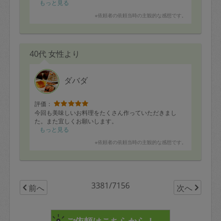
月に2回きていただけると家の整頓や清潔さが維持される
もっと見る
ので本当に助かってます！
※依頼者の依頼当時の主観的な感想です。
次回もよろしくお願いします♡
40代 女性より
ダバダ
評価：
今回も美味しいお料理をたくさん作っていただきまし
た。また宜しくお願いします。
もっと見る
※依頼者の依頼当時の主観的な感想です。
3381/7156
前へ
次へ