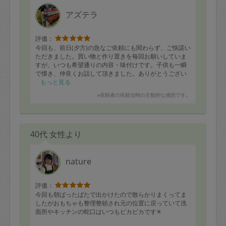
アズテラ
評価：
今回も、前日(夕方)の急なご依頼にも関わらず、ご快諾い
ただきました。買い物と作り置きを毎回お願いしていま
すが、いつも希望通りの内容・味付けです。子供も一瞬
で懐き、仲良くお話して頂きました。ありがとうござい
ました😊またお願いいたします！
もっと見る
※依頼者の依頼当時の主観的な感想です。
40代 女性より
nature
評価：
今回も朝ばったばたで出かけたので散らかりまくってま
したがおもちゃも整理整頓され元の位置に戻っていて洗
面所やキッチンの蛇口はいつもピカピカです✳︎