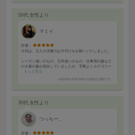
50代 女性より
マミイ
評価：
今回は、主人の洋服のお片付けをお願いいたしました。
シーズン違いのもの、日常使いのもの、仕事用の服など
の大量の服が混在していましたが、手際よくカテゴリー
分けして、お片付けしてくださいました。
もっと見る
※依頼者の依頼当時の主観的な感想です。
整理整頓は、とても綺麗にしていただき、現在の服の量
が視覚化できたので、今度は断捨離が課題だなと思って
います。
30代 女性より
探し物がこれで激減しそうで、ストレスなく朝の支度も
できそうです。
今回もありがとうございました！
つっちー。
評価：