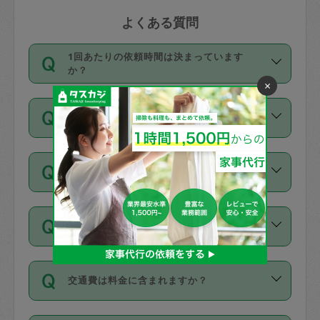
よくある質問
1回あたりの依頼時間は決まっています
か？
×
依頼1回につき3時間固定です。3時間を
価格はどうやって決まっていますか？
超えて依頼したい場合は、延長機能をご
利用ください。機能をご利用いただくに
11種類の価格帯の中からタスカジさん自
は、タスカジさんに事前に相談し、合意
支払い方法を教えてください
身が価格を選んで設定しています。
の上事前申請することが必要です。な
タスカジさんの価格設定には最初は制限
お、3時間を下回っても、値引き等はござ
お支払方法はクレジットカード（Visa／
があり、レビュー件数、レビューの平均
いません。
同じタスカジさんに定期的にお願いする場
Master／JCB／AMERICAN EXPRESS／
値、などで除々に設定可能な最高額が上
合はお得になる？
Diners Club）のみとなります。
がっていく仕組みになっています。
依頼には「スポット」と「定期（毎週｜
カード情報のご登録は、依頼リクエスト
交通費は料金に含まれますか？
隔週）」があり、「定期」の依頼は「ス
を行う際にご入力ください。プロフィー
ポット」よりお得な料金でご利用できま
ル登録時にはご入力いただかなくても大
交通費は依頼料金とは別途発生し、依頼