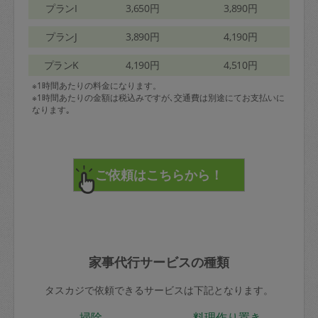
プランI
3,650円
3,890円
プランJ
3,890円
4,190円
プランK
4,190円
4,510円
※1時間あたりの料金になります。
※1時間あたりの金額は税込みですが､交通費は別途にてお支払いに
なります｡
家事代行サービスの種類
タスカジで依頼できるサービスは下記となります。
掃除
料理作り置き