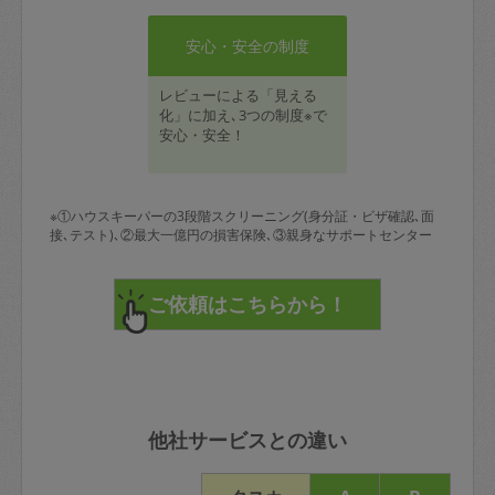
安心・安全の制度
レビューによる「見える
化」に加え､3つの制度※で
安心・安全！
※①ハウスキーパーの3段階スクリーニング(身分証・ビザ確認､面
接､テスト)､②最大一億円の損害保険､③親身なサポートセンター
他社サービスとの違い