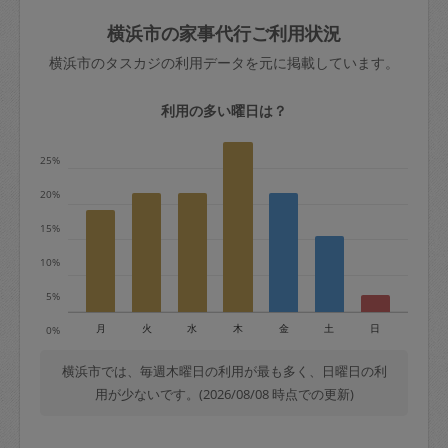
玉、など
きた場合は損害保険の対象外となるので
依頼者不在による当日キャンセル＝依頼
横浜市の家事代行ご利用状況
ご注意ください。
金額の100%＋交通費全額
横浜市のタスカジの利用データを元に掲載しています。
あわせてこちらも参照ください
：
初めて
利用します。注意しなくてはいけない点
※例：依頼日時／土曜日午前9時開始の場
利用の多い曜日は？
はありますか？
合、水曜日午前9時以降はキャンセル料が
発生
25%
水曜日9時〜金曜日9時まで＝依頼料金の
20%
50%
15%
金曜日9時～土曜日8時まで＝依頼金額の
100%
10%
土曜日8時〜実施時間＝依頼金額の100%
5%
＋交通費全額
月
火
水
木
金
土
日
0%
依頼者不在による当日キャンセル＝依頼
金額の100%＋交通費全額
横浜市では、毎週木曜日の利用が最も多く、日曜日の利
用が少ないです。(2026/08/08 時点での更新)
2. 定期契約キャンセル（定期契約のみ）