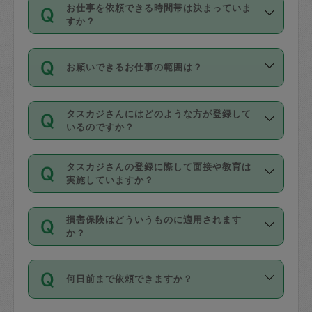
す。
丈夫です。
お仕事を依頼できる時間帯は決まっていま
料金のご請求と合わせてお支払いとなり
定期の最低利用回数は設けていない代わ
デビットカード・プリペイドカード（Vプ
すか？
ます。交通費の金額は「依頼の詳細」に
りに、一定数を超えたキャンセルは有償
リカ、au WALLETなど）
は支払にはご利
時間帯は3種類あります。いずれも１回あ
自動計算で表示されます。
でキャンセルすることが出来ます。
用いただけませんのでご注意ください。
お願いできるお仕事の範囲は？
たり３時間です。
銀行振込や現金払いも対応していませ
（例：毎週定期の場合は３回以上のキャ
ん。
掃除、整理収納、洗濯、買い物、料理、
・ＡＭ ９時～１２時
ンセルが有償（1200円、隔週定期の場合
なお、タスカジさんの交通費も、依頼料
タスカジさんにはどのような方が登録して
作り置きです。タスカジさんによってで
・ＰＭ １３時～１６時
いるのですか？
は２回以上のキャンセルが有償（1200
金のご請求と合わせてお支払いとなりま
きる仕事の範囲が異なりますので、依頼
・夜 １８時～２１時
円））
す。交通費の金額は「依頼の詳細」に自
主婦として長年の家事経験をお持ちの
する前にタスカジさんのプロフィールで
動計算で表示されます。
タスカジさんの登録に際して面接や教育は
方、栄養士・調理師といった資格者で保
確認してください。
開始時間を２時間前後変更することが可
実施していますか？
育園や学校の給食やレストランで料理関
基本的に、高所での作業や危険作業、屋
能です。依頼送信後、個別にタスカジさ
応募の際に、各自事務局との面接と説明
係の専門職に従事されていた方、日本で
外での作業は対象外です。
んにメッセージを送り調整してくださ
損害保険はどういうものに適用されます
を行っています。その後、身分証明書の
すでにハウスキーパーや英語の先生とし
か？
い。ただし、２時間を越えての調整はで
写真提出をしていただいています。外国
てお仕事をしているフィリピン出身の
きません。
依頼者とタスカジさんとの間でタスカジ
人の場合は在留カードで労働許可状況を
方、海外からの留学生、家事が好きな会
万が一、依頼した時間帯と作業時間が１
何日前まで依頼できますか？
を通して成立した作業時間内での作業に
確認しています。タスカジさんトレーニ
社員など様々なバックグラウンドの方が
時間も被らない場合、損害保険の対象外
適用されます。作業範囲は、掃除、洗
ング動画を使ったセルフトレーニングの
登録しています。
となりますので、ご注意ください。