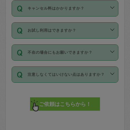
ご依頼は、現在を起点に3日後（72時間
濯、料理、作り置き、整理収納、買い物
のち、タスカジモニター宅にて３時間の
また外国人の方は英語しか話せない方、
キャンセル料はかかりますか？
以降）の日時から受付可能となっていま
です。作業中に物を壊したり、人にけが
現場トライアルを受け、合格したタスカ
日本語も話せる方など様々です。
す。
をさせたりした場合が対象で、補償金額
ジさんが活動されています。
キャンセル料には、以下の2種類がありま
ただし、72時間を切った直前の日程では
は対物1000万円、対人1億円が上限で
バックグラウンドや得意分野はプロフィ
お試し利用はできますか？
す。
タスカジさんへ「募集」をかけることが
す。
※テストセンターの講評は１件目のレビュ
ールに記載していますので、各自の得意
可能です。
ーとして記載されていますので依頼の際
分野を見極めて、目的に合わせてお仕事
「お試し利用」というメニューはありま
万が一損害が発生した場合は、その場の
に参考にしてください。
を依頼してください。
不在の場合にもお願いできますか？
せんが、「一回のみ」依頼を活用するこ
1. 直前キャンセル（定期、スポット契約
写真を撮り、
参考
：
【詳細】タスカジさんの登録に際
とによって、気に入ったタスカジさんを
共通）
タスカジサポートセンターまでご連絡く
して面接や教育は実施していますか？
不在の場合の作業はタスカジさんの同意
見つけることができます。
・タスカジさんのお仕事開始予定時間前
ださい。
注意しなくてはいけない点はありますか？
が必要です。数回の依頼ののち、タスカ
72時間を超える※と、以下のキャンセル
詳細FAQ：
損害賠償保険について教えて
ジさんと依頼者の間で十分な信頼関係が
まず、条件の合う気になるタスカジさ
料が発生します。
ください。
貴重品は紛失の際トラブルの元となるの
できたのち、タスカジさんに依頼してみ
ん、２・３人に「スポット」依頼をして
で、必ず鍵のかかるロッカーや金庫に入
てください。
みてください。
直前キャンセル料：
れて依頼者の責任の元管理するよう心掛
不在時に部屋に入るためにタスカジさん
その後、一番気に入ったタスカジさんに
72時間前〜24時間前＝依頼料金の50%
けてください。
に鍵を預ける必要がありますが、タスカ
「定期（毎週・隔週）」依頼をしてくだ
24時間前～1時間前＝依頼金額の100%
※パスポート、クレジットカード、銀行カ
ジさんが紛失した鍵によって二次的な損
さい。
1時間前〜実施時間＝依頼金額の100%＋
ード、5千円以上のアクセサリー、500円
害（たとえば、第三者の侵入など）が起
交通費全額