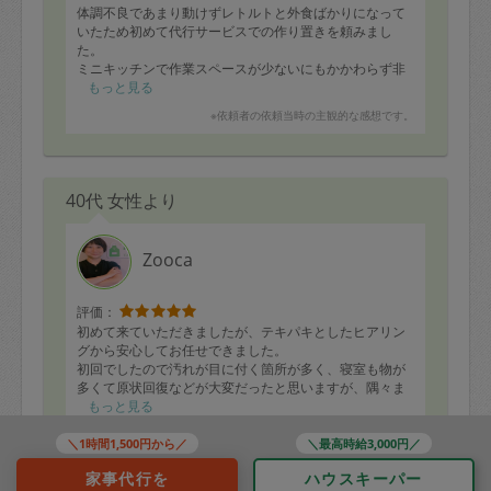
体調不良であまり動けずレトルトと外食ばかりになって
いたため初めて代行サービスでの作り置きを頼みまし
た。
ミニキッチンで作業スペースが少ないにもかかわらず非
常にたくさんのおかずを手際良く作ってくださり感激し
もっと見る
ました。
※依頼者の依頼当時の主観的な感想です。
余っていた食材も使っていただき、買い足した食材も余
らないように全て使い切ってくださいました。
早速一口ずつ食べてみました。少し薄味で、とだけお願
いしていたのですが、どれも本当にちょうど良い濃さと
40代 女性より
味のバランスでとっても美味しかったです。またぜひお
願いしたいです。
Zooca
評価：
初めて来ていただきましたが、テキパキとしたヒアリン
グから安心してお任せできました。
初回でしたので汚れが目に付く箇所が多く、寝室も物が
多くて原状回復などが大変だったと思いますが、隅々ま
でピカピカにしていただきました。
もっと見る
お願いしていなかった玄関までついでにサッとキレイに
※依頼者の依頼当時の主観的な感想です。
していただき有難かったです。
＼1時間1,500円から／
＼最高時給3,000円／
次は他の階も是非よろしくお願いいたします。
家事代行を
ハウスキーパー