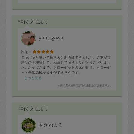
50代 女性より
yon.ogawa
評価：
テキパキと動いて頂き大分断捨離できました。選別が苦
痛なのを理解して、励まして頂きありがとうございまし
た。おかげさまで、クローゼットの床が見え、クローゼ
ット全体の模様替えができそうです。
この度はありがとうございました。
もっと見る
※依頼者の依頼当時の主観的な感想です。
40代 女性より
あかねまる