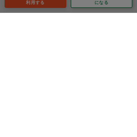
利用する
になる
30代 男性より
マアコ
評価：
今回もボリュームたっぷり、とても美味しい作り置きを
作っていただきました。
いつも、野菜を使い切っていただけるのでとても助かり
ます。どれも美味しかったですが、特に豚汁とつくね、
煮物は絶品でした。またぜひお願いします！
もっと見る
※依頼者の依頼当時の主観的な感想です。
<作っていただいたメニュー>
豚バラ肉と玉ねぎピリ辛生姜焼き
うま塩ガーリックチキン
手羽元と大根の煮もの
40代 女性より
鶏つくね焼き
豚汁
きのこの炊き込みご飯
ごま和えのもと
otuka-an(おおつかあん）
玉ねぎマリネ
アボカドと豆のサラダ
豚肉（下味処理）
評価：
はじめての利用で不慣れでしたが、必要なものも丁寧に