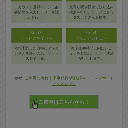
アカウント登録ページに必
最寄り駅や日付で絞り込み
要情報を入力し、メール認
検索を行い、ニーズに合う
証を行う。
タスカジさんを探す。
Step3:
Step4:
サービスを受ける
支払いとレビュー
依頼予約した日時にタスカ
終了後48時間以内にレビ
ジさんを迎え入れ、サービ
ューを登録し、カード決済
スを受ける。
が行われます。
参考:
ご利用の流れ｜家事代行/家政婦マッチングサイト
『タスカジ』