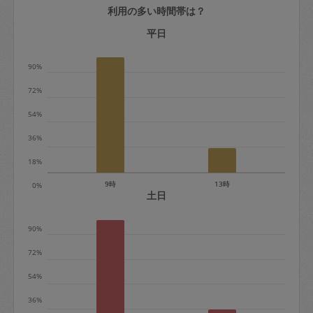
利用の多い時間帯は？
定期契約をキャンセルする場合、毎週定
期は月2回まで隔週定期は月1回までキャ
平日
ンセル料は発生しません。それ以上はキ
90%
ャンセル料が発生します。
72%
定期契約キャンセル料：
54%
・1回につき1,200円※
36%
・詳細ルールは、
こちら
を参照くださ
い。
18%
9時
13時
0%
※キャンセル料金の設定について：
土日
定期依頼1回（3時間）の金額とスポット
90%
1回（3時間）依頼した場合の金額の差額
相当で料金設定されています。
72%
54%
36%