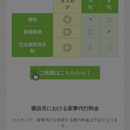
タスカ
A
B
ジ
社
社
◎
×
△
価格
◎
〇
×
業務範囲
完全無料指名
◎
△
〇
制
横浜市における家事代行料金
タスカジで、家事代行を依頼する際の料金は下記となりま
す。