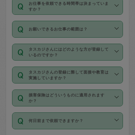
す。
丈夫です。
お仕事を依頼できる時間帯は決まっていま
料金のご請求と合わせてお支払いとなり
定期の最低利用回数は設けていない代わ
デビットカード・プリペイドカード（Vプ
すか？
ます。交通費の金額は「依頼の詳細」に
りに、一定数を超えたキャンセルは有償
リカ、au WALLETなど）
は支払にはご利
時間帯は3種類あります。いずれも１回あ
自動計算で表示されます。
でキャンセルすることが出来ます。
用いただけませんのでご注意ください。
お願いできるお仕事の範囲は？
たり３時間です。
銀行振込や現金払いも対応していませ
（例：毎週定期の場合は３回以上のキャ
ん。
掃除、整理収納、洗濯、買い物、料理、
・ＡＭ ９時～１２時
ンセルが有償（1200円、隔週定期の場合
なお、タスカジさんの交通費も、依頼料
タスカジさんにはどのような方が登録して
作り置きです。タスカジさんによってで
・ＰＭ １３時～１６時
いるのですか？
は２回以上のキャンセルが有償（1200
金のご請求と合わせてお支払いとなりま
きる仕事の範囲が異なりますので、依頼
・夜 １８時～２１時
円））
す。交通費の金額は「依頼の詳細」に自
主婦として長年の家事経験をお持ちの
する前にタスカジさんのプロフィールで
動計算で表示されます。
タスカジさんの登録に際して面接や教育は
方、栄養士・調理師といった資格者で保
確認してください。
開始時間を２時間前後変更することが可
実施していますか？
育園や学校の給食やレストランで料理関
基本的に、高所での作業や危険作業、屋
能です。依頼送信後、個別にタスカジさ
応募の際に、各自事務局との面接と説明
係の専門職に従事されていた方、日本で
外での作業は対象外です。
んにメッセージを送り調整してくださ
損害保険はどういうものに適用されます
を行っています。その後、身分証明書の
すでにハウスキーパーや英語の先生とし
か？
い。ただし、２時間を越えての調整はで
写真提出をしていただいています。外国
てお仕事をしているフィリピン出身の
きません。
依頼者とタスカジさんとの間でタスカジ
人の場合は在留カードで労働許可状況を
方、海外からの留学生、家事が好きな会
万が一、依頼した時間帯と作業時間が１
何日前まで依頼できますか？
を通して成立した作業時間内での作業に
確認しています。タスカジさんトレーニ
社員など様々なバックグラウンドの方が
時間も被らない場合、損害保険の対象外
適用されます。作業範囲は、掃除、洗
ング動画を使ったセルフトレーニングの
登録しています。
となりますので、ご注意ください。