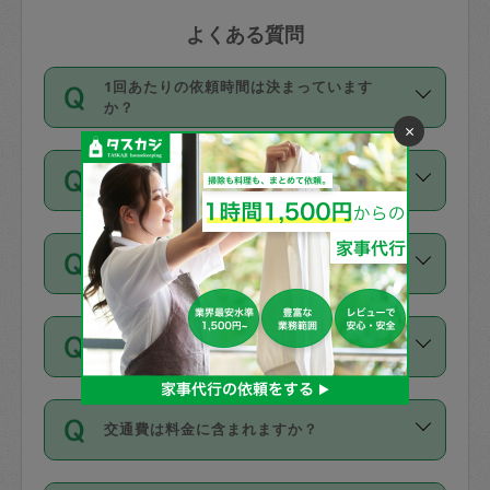
よくある質問
1回あたりの依頼時間は決まっています
か？
×
依頼1回につき3時間固定です。3時間を
価格はどうやって決まっていますか？
超えて依頼したい場合は、延長機能をご
利用ください。機能をご利用いただくに
11種類の価格帯の中からタスカジさん自
は、タスカジさんに事前に相談し、合意
支払い方法を教えてください
身が価格を選んで設定しています。
の上事前申請することが必要です。な
タスカジさんの価格設定には最初は制限
お、3時間を下回っても、値引き等はござ
お支払方法はクレジットカード（Visa／
があり、レビュー件数、レビューの平均
いません。
同じタスカジさんに定期的にお願いする場
Master／JCB／AMERICAN EXPRESS／
値、などで除々に設定可能な最高額が上
合はお得になる？
Diners Club）のみとなります。
がっていく仕組みになっています。
依頼には「スポット」と「定期（毎週｜
カード情報のご登録は、依頼リクエスト
交通費は料金に含まれますか？
隔週）」があり、「定期」の依頼は「ス
を行う際にご入力ください。プロフィー
ポット」よりお得な料金でご利用できま
ル登録時にはご入力いただかなくても大
交通費は依頼料金とは別途発生し、依頼