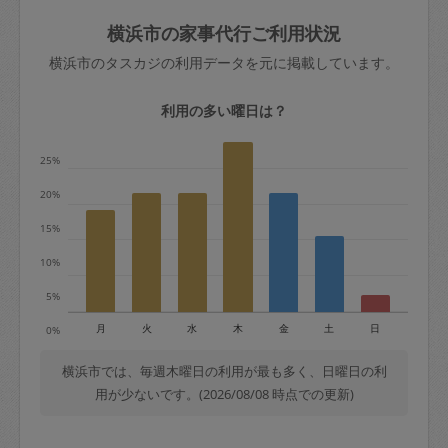
玉、など
きた場合は損害保険の対象外となるので
依頼者不在による当日キャンセル＝依頼
横浜市の家事代行ご利用状況
ご注意ください。
金額の100%＋交通費全額
横浜市のタスカジの利用データを元に掲載しています。
あわせてこちらも参照ください
：
初めて
利用します。注意しなくてはいけない点
※例：依頼日時／土曜日午前9時開始の場
利用の多い曜日は？
はありますか？
合、水曜日午前9時以降はキャンセル料が
発生
25%
水曜日9時〜金曜日9時まで＝依頼料金の
20%
50%
15%
金曜日9時～土曜日8時まで＝依頼金額の
100%
10%
土曜日8時〜実施時間＝依頼金額の100%
5%
＋交通費全額
月
火
水
木
金
土
日
0%
依頼者不在による当日キャンセル＝依頼
金額の100%＋交通費全額
横浜市では、毎週木曜日の利用が最も多く、日曜日の利
用が少ないです。(2026/08/08 時点での更新)
2. 定期契約キャンセル（定期契約のみ）