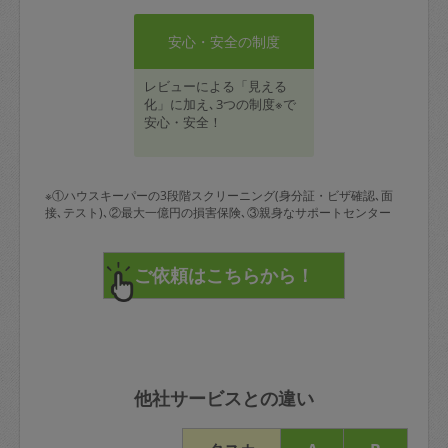
安心・安全の制度
レビューによる「見える
化」に加え､3つの制度※で
安心・安全！
※①ハウスキーパーの3段階スクリーニング(身分証・ビザ確認､面
接､テスト)､②最大一億円の損害保険､③親身なサポートセンター
他社サービスとの違い