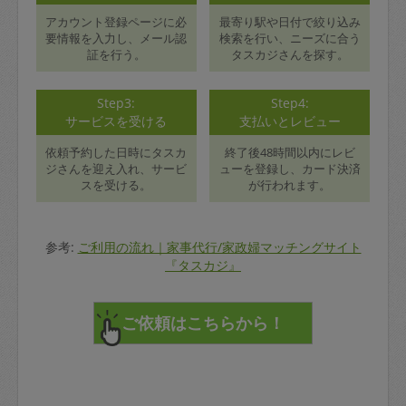
アカウント登録ページに必
最寄り駅や日付で絞り込み
要情報を入力し、メール認
検索を行い、ニーズに合う
証を行う。
タスカジさんを探す。
Step3:
Step4:
サービスを受ける
支払いとレビュー
依頼予約した日時にタスカ
終了後48時間以内にレビ
ジさんを迎え入れ、サービ
ューを登録し、カード決済
スを受ける。
が行われます。
参考:
ご利用の流れ｜家事代行/家政婦マッチングサイト
『タスカジ』