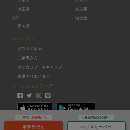
埼玉県
奈良県
九州
滋賀県
福岡県
コンテンツ
タスカジplus
助家事さん
タスカジブートキャンプ
家事クリエイター
ソーシャルメディア
＼1時間1,500円から／
＼最高時給3,000円／
Copyright TASKAJI Inc.
家事代行を
ハウスキーパー