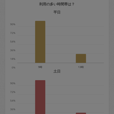
利用の多い時間帯は？
定期契約をキャンセルする場合、毎週定
期は月2回まで隔週定期は月1回までキャ
平日
ンセル料は発生しません。それ以上はキ
90%
ャンセル料が発生します。
72%
定期契約キャンセル料：
54%
・1回につき1,200円※
36%
・詳細ルールは、
こちら
を参照くださ
い。
18%
9時
13時
0%
※キャンセル料金の設定について：
土日
定期依頼1回（3時間）の金額とスポット
90%
1回（3時間）依頼した場合の金額の差額
相当で料金設定されています。
72%
54%
36%