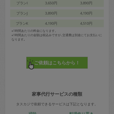
プランI
3,650円
3,890円
プランJ
3,890円
4,190円
プランK
4,190円
4,510円
※1時間あたりの料金になります。
※1時間あたりの金額は税込みですが､交通費は別途にてお支払いに
なります｡
家事代行サービスの種類
タスカジで依頼できるサービスは下記となります。
掃除
料理作り置き