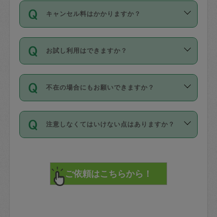
ご依頼は、現在を起点に3日後（72時間
濯、料理、作り置き、整理収納、買い物
のち、タスカジモニター宅にて３時間の
また外国人の方は英語しか話せない方、
キャンセル料はかかりますか？
以降）の日時から受付可能となっていま
です。作業中に物を壊したり、人にけが
現場トライアルを受け、合格したタスカ
日本語も話せる方など様々です。
す。
をさせたりした場合が対象で、補償金額
ジさんが活動されています。
キャンセル料には、以下の2種類がありま
ただし、72時間を切った直前の日程では
は対物1000万円、対人1億円が上限で
バックグラウンドや得意分野はプロフィ
お試し利用はできますか？
す。
タスカジさんへ「募集」をかけることが
す。
※テストセンターの講評は１件目のレビュ
ールに記載していますので、各自の得意
可能です。
ーとして記載されていますので依頼の際
分野を見極めて、目的に合わせてお仕事
「お試し利用」というメニューはありま
万が一損害が発生した場合は、その場の
に参考にしてください。
を依頼してください。
不在の場合にもお願いできますか？
せんが、「一回のみ」依頼を活用するこ
1. 直前キャンセル（定期、スポット契約
写真を撮り、
参考
：
【詳細】タスカジさんの登録に際
とによって、気に入ったタスカジさんを
共通）
タスカジサポートセンターまでご連絡く
して面接や教育は実施していますか？
不在の場合の作業はタスカジさんの同意
見つけることができます。
・タスカジさんのお仕事開始予定時間前
ださい。
注意しなくてはいけない点はありますか？
が必要です。数回の依頼ののち、タスカ
72時間を超える※と、以下のキャンセル
詳細FAQ：
損害賠償保険について教えて
ジさんと依頼者の間で十分な信頼関係が
まず、条件の合う気になるタスカジさ
料が発生します。
ください。
貴重品は紛失の際トラブルの元となるの
できたのち、タスカジさんに依頼してみ
ん、２・３人に「スポット」依頼をして
で、必ず鍵のかかるロッカーや金庫に入
てください。
みてください。
直前キャンセル料：
れて依頼者の責任の元管理するよう心掛
不在時に部屋に入るためにタスカジさん
その後、一番気に入ったタスカジさんに
72時間前〜24時間前＝依頼料金の50%
けてください。
に鍵を預ける必要がありますが、タスカ
「定期（毎週・隔週）」依頼をしてくだ
24時間前～1時間前＝依頼金額の100%
※パスポート、クレジットカード、銀行カ
ジさんが紛失した鍵によって二次的な損
さい。
1時間前〜実施時間＝依頼金額の100%＋
ード、5千円以上のアクセサリー、500円
害（たとえば、第三者の侵入など）が起
交通費全額