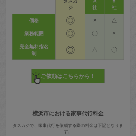
タスカ
A
B
ジ
社
社
◎
×
△
価格
◎
〇
×
業務範囲
完全無料指名
◎
△
〇
制
横浜市における家事代行料金
タスカジで、家事代行を依頼する際の料金は下記となりま
す。