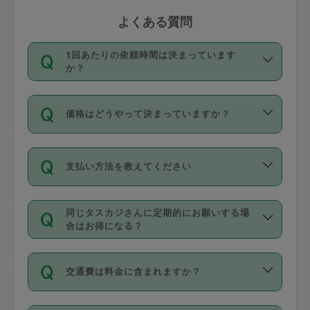
よくある質問
1回あたりの依頼時間は決まっています
か？
依頼1回につき3時間固定です。3時間を
価格はどうやって決まっていますか？
超えて依頼したい場合は、延長機能をご
利用ください。機能をご利用いただくに
11種類の価格帯の中からタスカジさん自
は、タスカジさんに事前に相談し、合意
支払い方法を教えてください
身が価格を選んで設定しています。
の上事前申請することが必要です。な
タスカジさんの価格設定には最初は制限
お、3時間を下回っても、値引き等はござ
お支払方法はクレジットカード（Visa／
があり、レビュー件数、レビューの平均
いません。
同じタスカジさんに定期的にお願いする場
Master／JCB／AMERICAN EXPRESS／
値、などで除々に設定可能な最高額が上
合はお得になる？
Diners Club）のみとなります。
がっていく仕組みになっています。
依頼には「スポット」と「定期（毎週｜
カード情報のご登録は、依頼リクエスト
交通費は料金に含まれますか？
隔週）」があり、「定期」の依頼は「ス
を行う際にご入力ください。プロフィー
ポット」よりお得な料金でご利用できま
ル登録時にはご入力いただかなくても大
交通費は依頼料金とは別途発生し、依頼