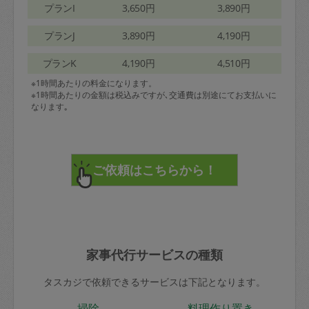
プランI
3,650円
3,890円
プランJ
3,890円
4,190円
プランK
4,190円
4,510円
※1時間あたりの料金になります。
※1時間あたりの金額は税込みですが､交通費は別途にてお支払いに
なります｡
家事代行サービスの種類
タスカジで依頼できるサービスは下記となります。
掃除
料理作り置き