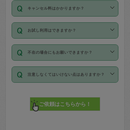
ご依頼は、現在を起点に3日後（72時間
濯、料理、作り置き、整理収納、買い物
のち、タスカジモニター宅にて３時間の
また外国人の方は英語しか話せない方、
キャンセル料はかかりますか？
以降）の日時から受付可能となっていま
です。作業中に物を壊したり、人にけが
現場トライアルを受け、合格したタスカ
日本語も話せる方など様々です。
す。
をさせたりした場合が対象で、補償金額
ジさんが活動されています。
キャンセル料には、以下の2種類がありま
ただし、72時間を切った直前の日程では
は対物1000万円、対人1億円が上限で
バックグラウンドや得意分野はプロフィ
お試し利用はできますか？
す。
タスカジさんへ「募集」をかけることが
す。
※テストセンターの講評は１件目のレビュ
ールに記載していますので、各自の得意
可能です。
ーとして記載されていますので依頼の際
分野を見極めて、目的に合わせてお仕事
「お試し利用」というメニューはありま
万が一損害が発生した場合は、その場の
に参考にしてください。
を依頼してください。
不在の場合にもお願いできますか？
せんが、「一回のみ」依頼を活用するこ
1. 直前キャンセル（定期、スポット契約
写真を撮り、
参考
：
【詳細】タスカジさんの登録に際
とによって、気に入ったタスカジさんを
共通）
タスカジサポートセンターまでご連絡く
して面接や教育は実施していますか？
不在の場合の作業はタスカジさんの同意
見つけることができます。
・タスカジさんのお仕事開始予定時間前
ださい。
注意しなくてはいけない点はありますか？
が必要です。数回の依頼ののち、タスカ
72時間を超える※と、以下のキャンセル
詳細FAQ：
損害賠償保険について教えて
ジさんと依頼者の間で十分な信頼関係が
まず、条件の合う気になるタスカジさ
料が発生します。
ください。
貴重品は紛失の際トラブルの元となるの
できたのち、タスカジさんに依頼してみ
ん、２・３人に「スポット」依頼をして
で、必ず鍵のかかるロッカーや金庫に入
てください。
みてください。
直前キャンセル料：
れて依頼者の責任の元管理するよう心掛
不在時に部屋に入るためにタスカジさん
その後、一番気に入ったタスカジさんに
72時間前〜24時間前＝依頼料金の50%
けてください。
に鍵を預ける必要がありますが、タスカ
「定期（毎週・隔週）」依頼をしてくだ
24時間前～1時間前＝依頼金額の100%
※パスポート、クレジットカード、銀行カ
ジさんが紛失した鍵によって二次的な損
さい。
1時間前〜実施時間＝依頼金額の100%＋
ード、5千円以上のアクセサリー、500円
害（たとえば、第三者の侵入など）が起
交通費全額