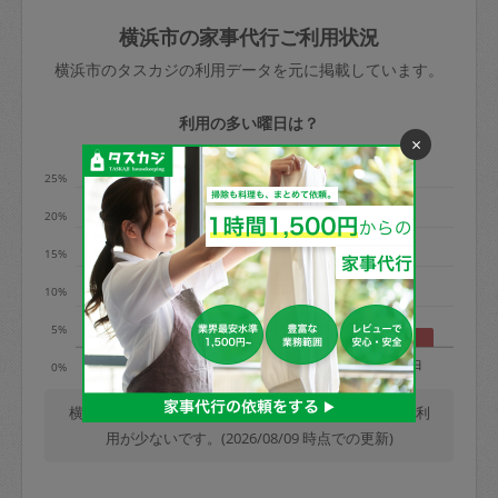
玉、など
きた場合は損害保険の対象外となるので
依頼者不在による当日キャンセル＝依頼
横浜市の家事代行ご利用状況
ご注意ください。
金額の100%＋交通費全額
横浜市のタスカジの利用データを元に掲載しています。
あわせてこちらも参照ください
：
初めて
利用します。注意しなくてはいけない点
※例：依頼日時／土曜日午前9時開始の場
利用の多い曜日は？
はありますか？
×
合、水曜日午前9時以降はキャンセル料が
発生
25%
水曜日9時〜金曜日9時まで＝依頼料金の
20%
50%
15%
金曜日9時～土曜日8時まで＝依頼金額の
100%
10%
土曜日8時〜実施時間＝依頼金額の100%
5%
＋交通費全額
月
火
水
木
金
土
日
0%
依頼者不在による当日キャンセル＝依頼
金額の100%＋交通費全額
横浜市では、毎週木曜日の利用が最も多く、日曜日の利
用が少ないです。(2026/08/09 時点での更新)
2. 定期契約キャンセル（定期契約のみ）