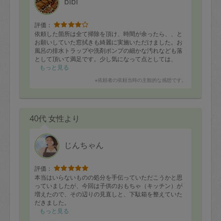
bibi
評価：
依頼した箇所は全て掃除を頂け、時間が余ったら、、と
お願いしていた窓拭きも綺麗に実施いただけました。お
風呂の排水トラップや洗剤ポンプの細かな汚れなども落
として頂いて満足です。少し気になって点としては、
・これまでお願いしていた方は実施してくれていた、お
もっと見る
風呂掃除後の水の吹き上げがなかった
※依頼者の依頼当時の主観的な感想です。
・お手洗いの水栓周りの埃拭き取りがなかった
といったことがあり、こちらが改善されるとより良いと
思います！ありがとうございました
40代 女性より
じんちゃん
評価：
本当はいらないものの処分を手伝っていただこうかと思
っていましたが、今回は子供のおもちゃ（キッチン）が
増えたので、その辺りの見直しと、下駄箱を整えていた
だきました。
前からやらなきゃと思っていた詰め込み下駄箱がスッキ
もっと見る
リしました。