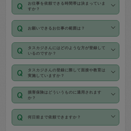
す。
丈夫です。
お仕事を依頼できる時間帯は決まっていま
料金のご請求と合わせてお支払いとなり
定期の最低利用回数は設けていない代わ
デビットカード・プリペイドカード（Vプ
すか？
ます。交通費の金額は「依頼の詳細」に
りに、一定数を超えたキャンセルは有償
リカ、au WALLETなど）
は支払にはご利
時間帯は3種類あります。いずれも１回あ
自動計算で表示されます。
でキャンセルすることが出来ます。
用いただけませんのでご注意ください。
お願いできるお仕事の範囲は？
たり３時間です。
銀行振込や現金払いも対応していませ
（例：毎週定期の場合は３回以上のキャ
ん。
掃除、整理収納、洗濯、買い物、料理、
・ＡＭ ９時～１２時
ンセルが有償（1200円、隔週定期の場合
なお、タスカジさんの交通費も、依頼料
タスカジさんにはどのような方が登録して
作り置きです。タスカジさんによってで
・ＰＭ １３時～１６時
いるのですか？
は２回以上のキャンセルが有償（1200
金のご請求と合わせてお支払いとなりま
きる仕事の範囲が異なりますので、依頼
・夜 １８時～２１時
円））
す。交通費の金額は「依頼の詳細」に自
主婦として長年の家事経験をお持ちの
する前にタスカジさんのプロフィールで
動計算で表示されます。
タスカジさんの登録に際して面接や教育は
方、栄養士・調理師といった資格者で保
確認してください。
開始時間を２時間前後変更することが可
実施していますか？
育園や学校の給食やレストランで料理関
基本的に、高所での作業や危険作業、屋
能です。依頼送信後、個別にタスカジさ
応募の際に、各自事務局との面接と説明
係の専門職に従事されていた方、日本で
外での作業は対象外です。
んにメッセージを送り調整してくださ
損害保険はどういうものに適用されます
を行っています。その後、身分証明書の
すでにハウスキーパーや英語の先生とし
か？
い。ただし、２時間を越えての調整はで
写真提出をしていただいています。外国
てお仕事をしているフィリピン出身の
きません。
依頼者とタスカジさんとの間でタスカジ
人の場合は在留カードで労働許可状況を
方、海外からの留学生、家事が好きな会
万が一、依頼した時間帯と作業時間が１
何日前まで依頼できますか？
を通して成立した作業時間内での作業に
確認しています。タスカジさんトレーニ
社員など様々なバックグラウンドの方が
時間も被らない場合、損害保険の対象外
適用されます。作業範囲は、掃除、洗
ング動画を使ったセルフトレーニングの
登録しています。
となりますので、ご注意ください。