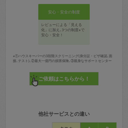
安心・安全の制度
レビューによる「見える
化」に加え､3つの制度※で
安心・安全！
※①ハウスキーパーの3段階スクリーニング(身分証・ビザ確認､面
接､テスト)､②最大一億円の損害保険､③親身なサポートセンター
他社サービスとの違い