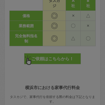
タスカ
A
B
ジ
社
社
◎
×
△
価格
◎
〇
×
業務範囲
完全無料指名
◎
△
〇
制
横浜市における家事代行料金
タスカジで、家事代行を依頼する際の料金は下記となりま
す。