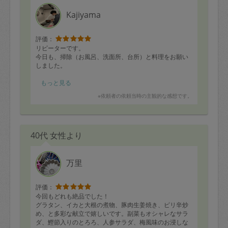
Kajiyama
評価：
リピーターです。
今日も、掃除（お風呂、洗面所、台所）と料理をお願い
しました。
予定よりもたくさんの料理を作ってくださり、バランス
もっと見る
も良く、食べるのが楽しみです。
※依頼者の依頼当時の主観的な感想です。
また、よろしくお願いします。
40代 女性より
万里
評価：
今回もどれも絶品でした！
グラタン、イカと大根の煮物、豚肉生姜焼き、ピリ辛炒
め、と多彩な献立で嬉しいです。副菜もオシャレなサラ
ダ、鰹節入りのとろろ、人参サラダ、梅風味のお浸しな