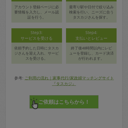
アカウント登録ページに必
最寄り駅や日付で絞り込み
要情報を入力し、メール認
検索を行い、ニーズに合う
証を行う。
タスカジさんを探す。
Step3:
Step4:
サービスを受ける
支払いとレビュー
依頼予約した日時にタスカ
終了後48時間以内にレビ
ジさんを迎え入れ、サービ
ューを登録し、カード決済
スを受ける。
が行われます。
参考:
ご利用の流れ｜家事代行/家政婦マッチングサイト
『タスカジ』