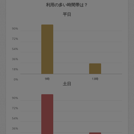
利用の多い時間帯は？
定期契約をキャンセルする場合、毎週定
期は月2回まで隔週定期は月1回までキャ
平日
ンセル料は発生しません。それ以上はキ
90%
ャンセル料が発生します。
72%
定期契約キャンセル料：
54%
・1回につき1,200円※
36%
・詳細ルールは、
こちら
を参照くださ
い。
18%
9時
13時
0%
※キャンセル料金の設定について：
土日
定期依頼1回（3時間）の金額とスポット
90%
1回（3時間）依頼した場合の金額の差額
相当で料金設定されています。
72%
54%
36%