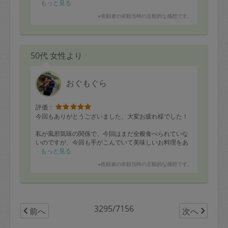
どなど、どれも美味しいです。下味付けの肉野菜も嬉し
もっと見る
いです。
※依頼者の依頼当時の主観的な感想です。
キッチンもキレイにして頂き、ありがとうございます。
次回も楽しみにしてます！
50代 女性より
おぐもぐら
評価：
今回もありがとうございました、大変お疲れ様でした！
私が風邪気味の関係で、今回はまだ全般食べられていな
いのですが、今回も手がこんでいて美味しいお料理をあ
りがとうございました！
もっと見る
※依頼者の依頼当時の主観的な感想です。
鶏肉の皮は申し訳ないですが捨ててくださいませ。
次回は大根おろし系のお料理と、おかゆと、あと、胃に
はあれですが、子供がいる日なので揚げたてを楽しめる
ものが食べたいです！ コロッケなど。あと洋風のあと
3295/7156
前へ
次へ
になるので中華系も食べたい頃かもです。宜しくお願い
致します！