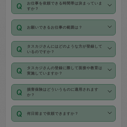
す。
丈夫です。
お仕事を依頼できる時間帯は決まっていま
料金のご請求と合わせてお支払いとなり
定期の最低利用回数は設けていない代わ
デビットカード・プリペイドカード（Vプ
すか？
ます。交通費の金額は「依頼の詳細」に
りに、一定数を超えたキャンセルは有償
リカ、au WALLETなど）
は支払にはご利
時間帯は3種類あります。いずれも１回あ
自動計算で表示されます。
でキャンセルすることが出来ます。
用いただけませんのでご注意ください。
お願いできるお仕事の範囲は？
たり３時間です。
銀行振込や現金払いも対応していませ
（例：毎週定期の場合は３回以上のキャ
ん。
掃除、整理収納、洗濯、買い物、料理、
・ＡＭ ９時～１２時
ンセルが有償（1200円、隔週定期の場合
なお、タスカジさんの交通費も、依頼料
タスカジさんにはどのような方が登録して
作り置きです。タスカジさんによってで
・ＰＭ １３時～１６時
いるのですか？
は２回以上のキャンセルが有償（1200
金のご請求と合わせてお支払いとなりま
きる仕事の範囲が異なりますので、依頼
・夜 １８時～２１時
円））
す。交通費の金額は「依頼の詳細」に自
主婦として長年の家事経験をお持ちの
する前にタスカジさんのプロフィールで
動計算で表示されます。
タスカジさんの登録に際して面接や教育は
方、栄養士・調理師といった資格者で保
確認してください。
開始時間を２時間前後変更することが可
実施していますか？
育園や学校の給食やレストランで料理関
基本的に、高所での作業や危険作業、屋
能です。依頼送信後、個別にタスカジさ
応募の際に、各自事務局との面接と説明
係の専門職に従事されていた方、日本で
外での作業は対象外です。
んにメッセージを送り調整してくださ
損害保険はどういうものに適用されます
を行っています。その後、身分証明書の
すでにハウスキーパーや英語の先生とし
か？
い。ただし、２時間を越えての調整はで
写真提出をしていただいています。外国
てお仕事をしているフィリピン出身の
きません。
依頼者とタスカジさんとの間でタスカジ
人の場合は在留カードで労働許可状況を
方、海外からの留学生、家事が好きな会
万が一、依頼した時間帯と作業時間が１
何日前まで依頼できますか？
を通して成立した作業時間内での作業に
確認しています。タスカジさんトレーニ
社員など様々なバックグラウンドの方が
時間も被らない場合、損害保険の対象外
適用されます。作業範囲は、掃除、洗
ング動画を使ったセルフトレーニングの
登録しています。
となりますので、ご注意ください。