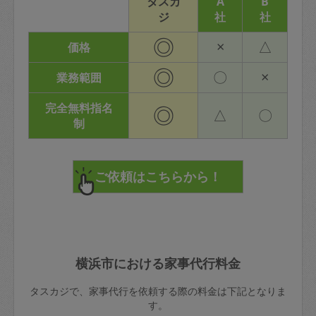
タスカ
A
B
ジ
社
社
◎
×
△
価格
◎
〇
×
業務範囲
完全無料指名
◎
△
〇
制
横浜市における家事代行料金
タスカジで、家事代行を依頼する際の料金は下記となりま
す。