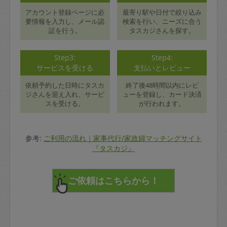
アカウント登録ページに必
最寄り駅や日付で絞り込み
要情報を入力し、メール認
検索を行い、ニーズに合う
証を行う。
タスカジさんを探す。
Step3:
Step4:
サービスを受ける
支払いとレビュー
依頼予約した日時にタスカ
終了後48時間以内にレビ
ジさんを迎え入れ、サービ
ューを登録し、カード決済
スを受ける。
が行われます。
参考:
ご利用の流れ｜家事代行/家政婦マッチングサイト
『タスカジ』