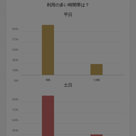
利用の多い時間帯は？
定期契約をキャンセルする場合、毎週定
期は月2回まで隔週定期は月1回までキャ
平日
ンセル料は発生しません。それ以上はキ
90%
ャンセル料が発生します。
72%
定期契約キャンセル料：
54%
・1回につき1,200円※
36%
・詳細ルールは、
こちら
を参照くださ
い。
18%
9時
13時
0%
※キャンセル料金の設定について：
土日
定期依頼1回（3時間）の金額とスポット
90%
1回（3時間）依頼した場合の金額の差額
相当で料金設定されています。
72%
54%
36%