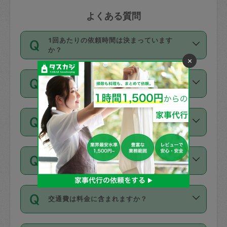
よくある質問
1回あたりの依頼時間は決まっています
か？
×
依頼1回につき3時間固定です。3時間を
価格はどうやって決まっていますか？
超えて依頼したい場合は、延長機能をご
利用ください。機能をご利用いただくに
11種類の価格帯の中からタスカジさん自
は、タスカジさんに事前に相談し、合意
支払い方法を教えてください
身が価格を選んで設定しています。
の上事前申請することが必要です。な
タスカジさんの価格設定には最初は制限
お、3時間を下回っても、値引き等はござ
お支払方法はクレジットカード（Visa／
があり、レビュー件数、レビューの平均
いません。
同じタスカジさんに定期的にお願いする場
Master／JCB／AMERICAN EXPRESS／
値、などで除々に設定可能な最高額が上
合はお得になる？
Diners Club）のみとなります。
がっていく仕組みになっています。
依頼には「スポット」と「定期（毎週｜
カード情報のご登録は、依頼リクエスト
交通費は料金に含まれますか？
隔週）」があり、「定期」の依頼は「ス
を行う際にご入力ください。プロフィー
ポット」よりお得な料金でご利用できま
ル登録時にはご入力いただかなくても大
交通費は依頼料金とは別途発生し、依頼