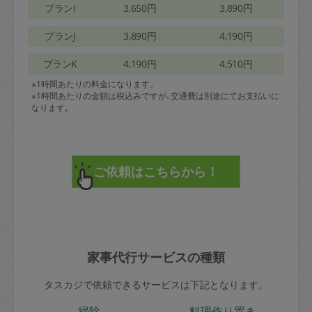
プランI
3,650円
3,890円
プランJ
3,890円
4,190円
プランK
4,190円
4,510円
※1時間あたりの料金になります。
※1時間あたりの金額は税込みですが､交通費は別途にてお支払いに
なります｡
家事代行サービスの種類
タスカジで依頼できるサービスは下記となります。
掃除
料理作り置き