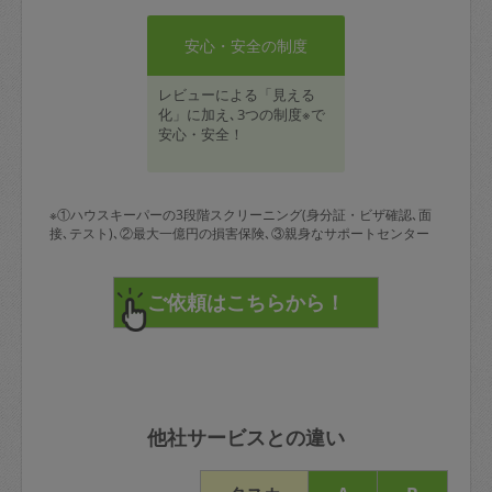
安心・安全の制度
レビューによる「見える
化」に加え､3つの制度※で
安心・安全！
※①ハウスキーパーの3段階スクリーニング(身分証・ビザ確認､面
接､テスト)､②最大一億円の損害保険､③親身なサポートセンター
他社サービスとの違い