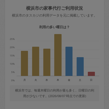
玉、など
きた場合は損害保険の対象外となるので
依頼者不在による当日キャンセル＝依頼
横浜市の家事代行ご利用状況
ご注意ください。
金額の100%＋交通費全額
横浜市のタスカジの利用データを元に掲載しています。
あわせてこちらも参照ください
：
初めて
利用します。注意しなくてはいけない点
※例：依頼日時／土曜日午前9時開始の場
利用の多い曜日は？
はありますか？
合、水曜日午前9時以降はキャンセル料が
発生
25%
水曜日9時〜金曜日9時まで＝依頼料金の
20%
50%
15%
金曜日9時～土曜日8時まで＝依頼金額の
100%
10%
土曜日8時〜実施時間＝依頼金額の100%
5%
＋交通費全額
月
火
水
木
金
土
日
0%
依頼者不在による当日キャンセル＝依頼
金額の100%＋交通費全額
横浜市では、毎週木曜日の利用が最も多く、日曜日の利
用が少ないです。(2026/08/07 時点での更新)
2. 定期契約キャンセル（定期契約のみ）