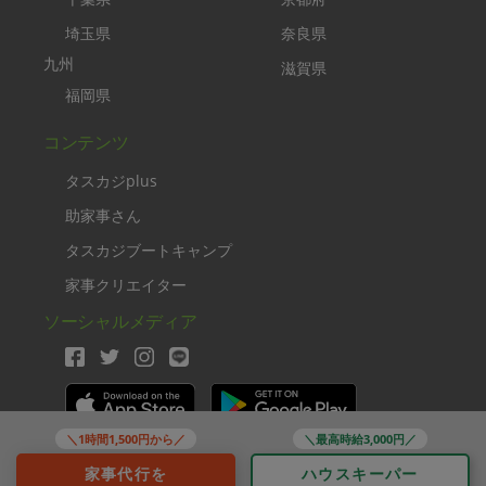
埼玉県
奈良県
九州
滋賀県
福岡県
コンテンツ
タスカジplus
助家事さん
タスカジブートキャンプ
家事クリエイター
ソーシャルメディア
＼1時間1,500円から／
＼最高時給3,000円／
Copyright TASKAJI Inc.
家事代行を
ハウスキーパー