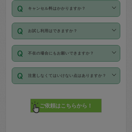
ご依頼は、現在を起点に3日後（72時間
濯、料理、作り置き、整理収納、買い物
のち、タスカジモニター宅にて３時間の
また外国人の方は英語しか話せない方、
キャンセル料はかかりますか？
以降）の日時から受付可能となっていま
です。作業中に物を壊したり、人にけが
現場トライアルを受け、合格したタスカ
日本語も話せる方など様々です。
す。
をさせたりした場合が対象で、補償金額
ジさんが活動されています。
キャンセル料には、以下の2種類がありま
ただし、72時間を切った直前の日程では
は対物1000万円、対人1億円が上限で
バックグラウンドや得意分野はプロフィ
お試し利用はできますか？
す。
タスカジさんへ「募集」をかけることが
す。
※テストセンターの講評は１件目のレビュ
ールに記載していますので、各自の得意
可能です。
ーとして記載されていますので依頼の際
分野を見極めて、目的に合わせてお仕事
「お試し利用」というメニューはありま
万が一損害が発生した場合は、その場の
に参考にしてください。
を依頼してください。
不在の場合にもお願いできますか？
せんが、「一回のみ」依頼を活用するこ
1. 直前キャンセル（定期、スポット契約
写真を撮り、
参考
：
【詳細】タスカジさんの登録に際
とによって、気に入ったタスカジさんを
共通）
タスカジサポートセンターまでご連絡く
して面接や教育は実施していますか？
不在の場合の作業はタスカジさんの同意
見つけることができます。
・タスカジさんのお仕事開始予定時間前
ださい。
注意しなくてはいけない点はありますか？
が必要です。数回の依頼ののち、タスカ
72時間を超える※と、以下のキャンセル
詳細FAQ：
損害賠償保険について教えて
ジさんと依頼者の間で十分な信頼関係が
まず、条件の合う気になるタスカジさ
料が発生します。
ください。
貴重品は紛失の際トラブルの元となるの
できたのち、タスカジさんに依頼してみ
ん、２・３人に「スポット」依頼をして
で、必ず鍵のかかるロッカーや金庫に入
てください。
みてください。
直前キャンセル料：
れて依頼者の責任の元管理するよう心掛
不在時に部屋に入るためにタスカジさん
その後、一番気に入ったタスカジさんに
72時間前〜24時間前＝依頼料金の50%
けてください。
に鍵を預ける必要がありますが、タスカ
「定期（毎週・隔週）」依頼をしてくだ
24時間前～1時間前＝依頼金額の100%
※パスポート、クレジットカード、銀行カ
ジさんが紛失した鍵によって二次的な損
さい。
1時間前〜実施時間＝依頼金額の100%＋
ード、5千円以上のアクセサリー、500円
害（たとえば、第三者の侵入など）が起
交通費全額