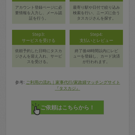
アカウント登録ページに必
最寄り駅や日付で絞り込み
要情報を入力し、メール認
検索を行い、ニーズに合う
証を行う。
タスカジさんを探す。
Step3:
Step4:
サービスを受ける
支払いとレビュー
依頼予約した日時にタスカ
終了後48時間以内にレビ
ジさんを迎え入れ、サービ
ューを登録し、カード決済
スを受ける。
が行われます。
参考:
ご利用の流れ｜家事代行/家政婦マッチングサイト
『タスカジ』