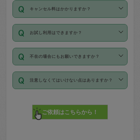
ご依頼は、現在を起点に3日後（72時間
濯、料理、作り置き、整理収納、買い物
のち、タスカジモニター宅にて３時間の
また外国人の方は英語しか話せない方、
キャンセル料はかかりますか？
以降）の日時から受付可能となっていま
です。作業中に物を壊したり、人にけが
現場トライアルを受け、合格したタスカ
日本語も話せる方など様々です。
す。
をさせたりした場合が対象で、補償金額
ジさんが活動されています。
キャンセル料には、以下の2種類がありま
ただし、72時間を切った直前の日程では
は対物1000万円、対人1億円が上限で
バックグラウンドや得意分野はプロフィ
お試し利用はできますか？
す。
タスカジさんへ「募集」をかけることが
す。
※テストセンターの講評は１件目のレビュ
ールに記載していますので、各自の得意
可能です。
ーとして記載されていますので依頼の際
分野を見極めて、目的に合わせてお仕事
「お試し利用」というメニューはありま
万が一損害が発生した場合は、その場の
に参考にしてください。
を依頼してください。
不在の場合にもお願いできますか？
せんが、「一回のみ」依頼を活用するこ
1. 直前キャンセル（定期、スポット契約
写真を撮り、
参考
：
【詳細】タスカジさんの登録に際
とによって、気に入ったタスカジさんを
共通）
タスカジサポートセンターまでご連絡く
して面接や教育は実施していますか？
不在の場合の作業はタスカジさんの同意
見つけることができます。
・タスカジさんのお仕事開始予定時間前
ださい。
注意しなくてはいけない点はありますか？
が必要です。数回の依頼ののち、タスカ
72時間を超える※と、以下のキャンセル
詳細FAQ：
損害賠償保険について教えて
ジさんと依頼者の間で十分な信頼関係が
まず、条件の合う気になるタスカジさ
料が発生します。
ください。
貴重品は紛失の際トラブルの元となるの
できたのち、タスカジさんに依頼してみ
ん、２・３人に「スポット」依頼をして
で、必ず鍵のかかるロッカーや金庫に入
てください。
みてください。
直前キャンセル料：
れて依頼者の責任の元管理するよう心掛
不在時に部屋に入るためにタスカジさん
その後、一番気に入ったタスカジさんに
72時間前〜24時間前＝依頼料金の50%
けてください。
に鍵を預ける必要がありますが、タスカ
「定期（毎週・隔週）」依頼をしてくだ
24時間前～1時間前＝依頼金額の100%
※パスポート、クレジットカード、銀行カ
ジさんが紛失した鍵によって二次的な損
さい。
1時間前〜実施時間＝依頼金額の100%＋
ード、5千円以上のアクセサリー、500円
害（たとえば、第三者の侵入など）が起
交通費全額