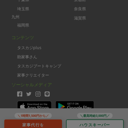
埼玉県
奈良県
九州
滋賀県
福岡県
コンテンツ
タスカジplus
助家事さん
タスカジブートキャンプ
家事クリエイター
ソーシャルメディア
＼1時間1,500円から／
＼最高時給3,000円／
Copyright TASKAJI Inc.
家事代行を
ハウスキーパー