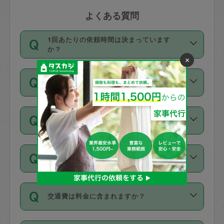
よくある質問
1回あたりの依頼時間は決まっています
か？
×
依頼1回につき3時間固定です。3時間を
価格はどうやって決まっていますか？
超えて依頼したい場合は、延長機能をご
利用ください。機能をご利用いただくに
11種類の価格帯の中からタスカジさん自
は、タスカジさんに事前に相談し、合意
支払い方法を教えてください
身が価格を選んで設定しています。
の上事前申請することが必要です。な
タスカジさんの価格設定には最初は制限
お、3時間を下回っても、値引き等はござ
お支払方法はクレジットカード（Visa／
があり、レビュー件数、レビューの平均
いません。
同じタスカジさんに定期的にお願いする場
Master／JCB／AMERICAN EXPRESS／
値、などで除々に設定可能な最高額が上
合はお得になる？
Diners Club）のみとなります。
がっていく仕組みになっています。
依頼には「スポット」と「定期（毎週｜
カード情報のご登録は、依頼リクエスト
交通費は料金に含まれますか？
隔週）」があり、「定期」の依頼は「ス
を行う際にご入力ください。プロフィー
ポット」よりお得な料金でご利用できま
ル登録時にはご入力いただかなくても大
交通費は依頼料金とは別途発生し、依頼