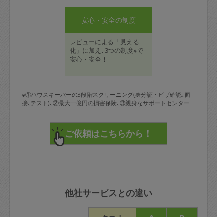
安心・安全の制度
レビューによる「見える
化」に加え､3つの制度※で
安心・安全！
※①ハウスキーパーの3段階スクリーニング(身分証・ビザ確認､面
接､テスト)､②最大一億円の損害保険､③親身なサポートセンター
他社サービスとの違い