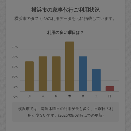
玉、など
きた場合は損害保険の対象外となるので
依頼者不在による当日キャンセル＝依頼
横浜市の家事代行ご利用状況
ご注意ください。
金額の100%＋交通費全額
横浜市のタスカジの利用データを元に掲載しています。
あわせてこちらも参照ください
：
初めて
利用します。注意しなくてはいけない点
※例：依頼日時／土曜日午前9時開始の場
利用の多い曜日は？
はありますか？
合、水曜日午前9時以降はキャンセル料が
発生
25%
水曜日9時〜金曜日9時まで＝依頼料金の
20%
50%
15%
金曜日9時～土曜日8時まで＝依頼金額の
100%
10%
土曜日8時〜実施時間＝依頼金額の100%
5%
＋交通費全額
月
火
水
木
金
土
日
0%
依頼者不在による当日キャンセル＝依頼
金額の100%＋交通費全額
横浜市では、毎週木曜日の利用が最も多く、日曜日の利
用が少ないです。(2026/08/08 時点での更新)
2. 定期契約キャンセル（定期契約のみ）