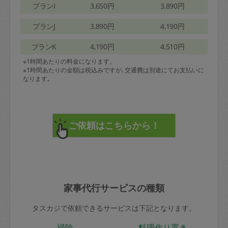
プランI
3,650円
3,890円
プランJ
3,890円
4,190円
プランK
4,190円
4,510円
※1時間あたりの料金になります。
※1時間あたりの金額は税込みですが､交通費は別途にてお支払いに
なります｡
家事代行サービスの種類
タスカジで依頼できるサービスは下記となります。
掃除
料理作り置き