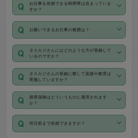
す。
丈夫です。
お仕事を依頼できる時間帯は決まっていま
料金のご請求と合わせてお支払いとなり
定期の最低利用回数は設けていない代わ
デビットカード・プリペイドカード（Vプ
すか？
ます。交通費の金額は「依頼の詳細」に
りに、一定数を超えたキャンセルは有償
リカ、au WALLETなど）
は支払にはご利
時間帯は3種類あります。いずれも１回あ
自動計算で表示されます。
でキャンセルすることが出来ます。
用いただけませんのでご注意ください。
お願いできるお仕事の範囲は？
たり３時間です。
銀行振込や現金払いも対応していませ
（例：毎週定期の場合は３回以上のキャ
ん。
掃除、整理収納、洗濯、買い物、料理、
・ＡＭ ９時～１２時
ンセルが有償（1200円、隔週定期の場合
なお、タスカジさんの交通費も、依頼料
タスカジさんにはどのような方が登録して
作り置きです。タスカジさんによってで
・ＰＭ １３時～１６時
いるのですか？
は２回以上のキャンセルが有償（1200
金のご請求と合わせてお支払いとなりま
きる仕事の範囲が異なりますので、依頼
・夜 １８時～２１時
円））
す。交通費の金額は「依頼の詳細」に自
主婦として長年の家事経験をお持ちの
する前にタスカジさんのプロフィールで
動計算で表示されます。
タスカジさんの登録に際して面接や教育は
方、栄養士・調理師といった資格者で保
確認してください。
開始時間を２時間前後変更することが可
実施していますか？
育園や学校の給食やレストランで料理関
基本的に、高所での作業や危険作業、屋
能です。依頼送信後、個別にタスカジさ
応募の際に、各自事務局との面接と説明
係の専門職に従事されていた方、日本で
外での作業は対象外です。
んにメッセージを送り調整してくださ
損害保険はどういうものに適用されます
を行っています。その後、身分証明書の
すでにハウスキーパーや英語の先生とし
か？
い。ただし、２時間を越えての調整はで
写真提出をしていただいています。外国
てお仕事をしているフィリピン出身の
きません。
依頼者とタスカジさんとの間でタスカジ
人の場合は在留カードで労働許可状況を
方、海外からの留学生、家事が好きな会
万が一、依頼した時間帯と作業時間が１
何日前まで依頼できますか？
を通して成立した作業時間内での作業に
確認しています。タスカジさんトレーニ
社員など様々なバックグラウンドの方が
時間も被らない場合、損害保険の対象外
適用されます。作業範囲は、掃除、洗
ング動画を使ったセルフトレーニングの
登録しています。
となりますので、ご注意ください。