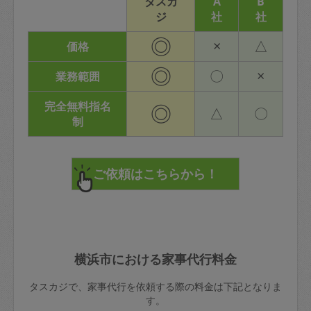
タスカ
A
B
ジ
社
社
◎
×
△
価格
◎
〇
×
業務範囲
完全無料指名
◎
△
〇
制
横浜市における家事代行料金
タスカジで、家事代行を依頼する際の料金は下記となりま
す。