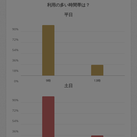
利用の多い時間帯は？
定期契約をキャンセルする場合、毎週定
期は月2回まで隔週定期は月1回までキャ
平日
ンセル料は発生しません。それ以上はキ
90%
ャンセル料が発生します。
72%
定期契約キャンセル料：
54%
・1回につき1,200円※
36%
・詳細ルールは、
こちら
を参照くださ
い。
18%
9時
13時
0%
※キャンセル料金の設定について：
土日
定期依頼1回（3時間）の金額とスポット
90%
1回（3時間）依頼した場合の金額の差額
相当で料金設定されています。
72%
54%
36%