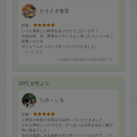
かささぎ食堂
評価：
いつも美味しい料理をありがとうございます！
今回は肉、魚、野菜をバランスよく使ったメニューをご
提案いただき
ボリュームたっぷりで作っていただきました。
お昼に早速いただきましたが、子供が何度もおかわりし
もっと見る
ていました。
※依頼者の依頼当時の主観的な感想です。
また、よろしくお願いいたします。
30代 女性より
たみ～ぃる
評価：
２度目の依頼で今回は18品作っていただきました。
どれも美味しいのですが、さつまいもの炊き込みご飯が
特に絶品でした！
当日冷蔵庫にある食材を見て作ってくださるので、こち