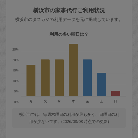
玉、など
きた場合は損害保険の対象外となるので
依頼者不在による当日キャンセル＝依頼
横浜市の家事代行ご利用状況
ご注意ください。
金額の100%＋交通費全額
横浜市のタスカジの利用データを元に掲載しています。
あわせてこちらも参照ください
：
初めて
利用します。注意しなくてはいけない点
※例：依頼日時／土曜日午前9時開始の場
利用の多い曜日は？
はありますか？
合、水曜日午前9時以降はキャンセル料が
発生
25%
水曜日9時〜金曜日9時まで＝依頼料金の
20%
50%
15%
金曜日9時～土曜日8時まで＝依頼金額の
100%
10%
土曜日8時〜実施時間＝依頼金額の100%
5%
＋交通費全額
月
火
水
木
金
土
日
0%
依頼者不在による当日キャンセル＝依頼
金額の100%＋交通費全額
横浜市では、毎週木曜日の利用が最も多く、日曜日の利
用が少ないです。(2026/08/08 時点での更新)
2. 定期契約キャンセル（定期契約のみ）