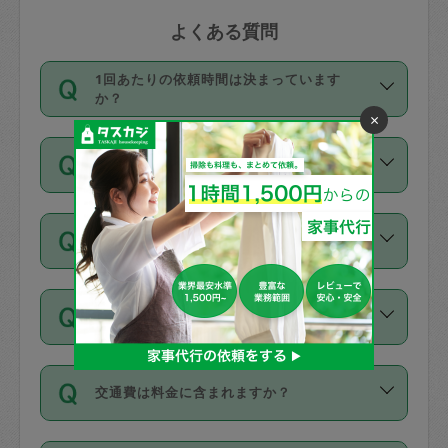
よくある質問
1回あたりの依頼時間は決まっています
か？
×
依頼1回につき3時間固定です。3時間を
価格はどうやって決まっていますか？
超えて依頼したい場合は、延長機能をご
利用ください。機能をご利用いただくに
11種類の価格帯の中からタスカジさん自
は、タスカジさんに事前に相談し、合意
支払い方法を教えてください
身が価格を選んで設定しています。
の上事前申請することが必要です。な
タスカジさんの価格設定には最初は制限
お、3時間を下回っても、値引き等はござ
お支払方法はクレジットカード（Visa／
があり、レビュー件数、レビューの平均
いません。
同じタスカジさんに定期的にお願いする場
Master／JCB／AMERICAN EXPRESS／
値、などで除々に設定可能な最高額が上
合はお得になる？
Diners Club）のみとなります。
がっていく仕組みになっています。
依頼には「スポット」と「定期（毎週｜
カード情報のご登録は、依頼リクエスト
交通費は料金に含まれますか？
隔週）」があり、「定期」の依頼は「ス
を行う際にご入力ください。プロフィー
ポット」よりお得な料金でご利用できま
ル登録時にはご入力いただかなくても大
交通費は依頼料金とは別途発生し、依頼