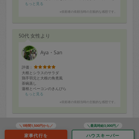
らの買い物がとても楽で助かっています。ありがとうご
もっと見る
ざいました。
※依頼者の依頼当時の主観的な感想です。
50代 女性より
Aya・San
評価：
大根とシラスのサラダ
鶏手羽元と大根の角煮風
茶碗蒸し
蓮根とベーコンのきんぴら
中華風ジャンボ肉団子煮込み
もっと見る
にぎやか豚丼
※依頼者の依頼当時の主観的な感想です。
カボチャサラダ
焼豚（低温調理）
たくさんお弁当にも入れられそうです！またよろしくお
50代 女性より
願いします。
＼1時間1,500円から／
＼最高時給3,000円／
家事代行を
ハウスキーパー