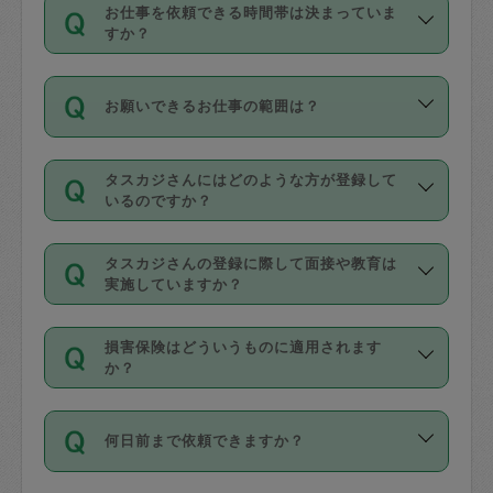
す。
丈夫です。
お仕事を依頼できる時間帯は決まっていま
料金のご請求と合わせてお支払いとなり
定期の最低利用回数は設けていない代わ
デビットカード・プリペイドカード（Vプ
すか？
ます。交通費の金額は「依頼の詳細」に
りに、一定数を超えたキャンセルは有償
リカ、au WALLETなど）
は支払にはご利
時間帯は3種類あります。いずれも１回あ
自動計算で表示されます。
でキャンセルすることが出来ます。
用いただけませんのでご注意ください。
お願いできるお仕事の範囲は？
たり３時間です。
銀行振込や現金払いも対応していませ
（例：毎週定期の場合は３回以上のキャ
ん。
掃除、整理収納、洗濯、買い物、料理、
・ＡＭ ９時～１２時
ンセルが有償（1200円、隔週定期の場合
なお、タスカジさんの交通費も、依頼料
タスカジさんにはどのような方が登録して
作り置きです。タスカジさんによってで
・ＰＭ １３時～１６時
いるのですか？
は２回以上のキャンセルが有償（1200
金のご請求と合わせてお支払いとなりま
きる仕事の範囲が異なりますので、依頼
・夜 １８時～２１時
円））
す。交通費の金額は「依頼の詳細」に自
主婦として長年の家事経験をお持ちの
する前にタスカジさんのプロフィールで
動計算で表示されます。
タスカジさんの登録に際して面接や教育は
方、栄養士・調理師といった資格者で保
確認してください。
開始時間を２時間前後変更することが可
実施していますか？
育園や学校の給食やレストランで料理関
基本的に、高所での作業や危険作業、屋
能です。依頼送信後、個別にタスカジさ
応募の際に、各自事務局との面接と説明
係の専門職に従事されていた方、日本で
外での作業は対象外です。
んにメッセージを送り調整してくださ
損害保険はどういうものに適用されます
を行っています。その後、身分証明書の
すでにハウスキーパーや英語の先生とし
か？
い。ただし、２時間を越えての調整はで
写真提出をしていただいています。外国
てお仕事をしているフィリピン出身の
きません。
依頼者とタスカジさんとの間でタスカジ
人の場合は在留カードで労働許可状況を
方、海外からの留学生、家事が好きな会
万が一、依頼した時間帯と作業時間が１
何日前まで依頼できますか？
を通して成立した作業時間内での作業に
確認しています。タスカジさんトレーニ
社員など様々なバックグラウンドの方が
時間も被らない場合、損害保険の対象外
適用されます。作業範囲は、掃除、洗
ング動画を使ったセルフトレーニングの
登録しています。
となりますので、ご注意ください。