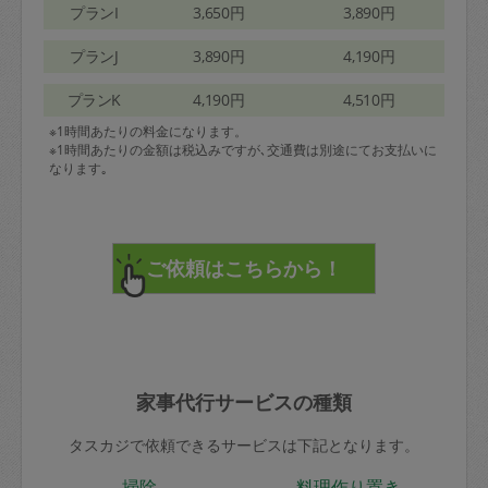
プランI
3,650円
3,890円
プランJ
3,890円
4,190円
プランK
4,190円
4,510円
※1時間あたりの料金になります。
※1時間あたりの金額は税込みですが､交通費は別途にてお支払いに
なります｡
家事代行サービスの種類
タスカジで依頼できるサービスは下記となります。
掃除
料理作り置き