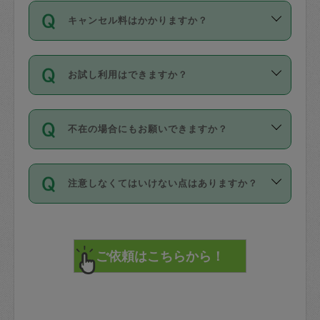
ご依頼は、現在を起点に3日後（72時間
濯、料理、作り置き、整理収納、買い物
のち、タスカジモニター宅にて３時間の
また外国人の方は英語しか話せない方、
キャンセル料はかかりますか？
以降）の日時から受付可能となっていま
です。作業中に物を壊したり、人にけが
現場トライアルを受け、合格したタスカ
日本語も話せる方など様々です。
す。
をさせたりした場合が対象で、補償金額
ジさんが活動されています。
キャンセル料には、以下の2種類がありま
ただし、72時間を切った直前の日程では
は対物1000万円、対人1億円が上限で
バックグラウンドや得意分野はプロフィ
お試し利用はできますか？
す。
タスカジさんへ「募集」をかけることが
す。
※テストセンターの講評は１件目のレビュ
ールに記載していますので、各自の得意
可能です。
ーとして記載されていますので依頼の際
分野を見極めて、目的に合わせてお仕事
「お試し利用」というメニューはありま
万が一損害が発生した場合は、その場の
に参考にしてください。
を依頼してください。
不在の場合にもお願いできますか？
せんが、「一回のみ」依頼を活用するこ
1. 直前キャンセル（定期、スポット契約
写真を撮り、
参考
：
【詳細】タスカジさんの登録に際
とによって、気に入ったタスカジさんを
共通）
タスカジサポートセンターまでご連絡く
して面接や教育は実施していますか？
不在の場合の作業はタスカジさんの同意
見つけることができます。
・タスカジさんのお仕事開始予定時間前
ださい。
注意しなくてはいけない点はありますか？
が必要です。数回の依頼ののち、タスカ
72時間を超える※と、以下のキャンセル
詳細FAQ：
損害賠償保険について教えて
ジさんと依頼者の間で十分な信頼関係が
まず、条件の合う気になるタスカジさ
料が発生します。
ください。
貴重品は紛失の際トラブルの元となるの
できたのち、タスカジさんに依頼してみ
ん、２・３人に「スポット」依頼をして
で、必ず鍵のかかるロッカーや金庫に入
てください。
みてください。
直前キャンセル料：
れて依頼者の責任の元管理するよう心掛
不在時に部屋に入るためにタスカジさん
その後、一番気に入ったタスカジさんに
72時間前〜24時間前＝依頼料金の50%
けてください。
に鍵を預ける必要がありますが、タスカ
「定期（毎週・隔週）」依頼をしてくだ
24時間前～1時間前＝依頼金額の100%
※パスポート、クレジットカード、銀行カ
ジさんが紛失した鍵によって二次的な損
さい。
1時間前〜実施時間＝依頼金額の100%＋
ード、5千円以上のアクセサリー、500円
害（たとえば、第三者の侵入など）が起
交通費全額