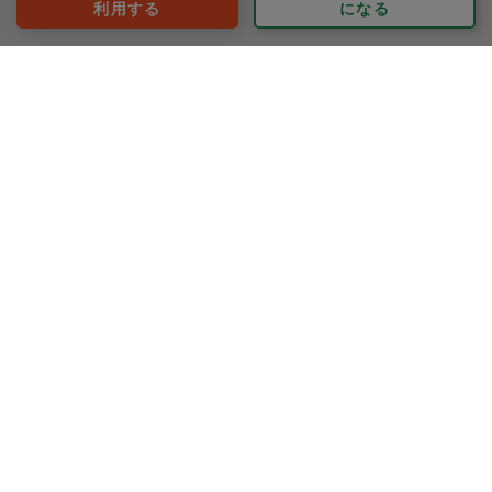
利用する
になる
ガッキー
評価：
寒い中、外回りのお掃除もしていただき、大変ありがと
うございました。
家の中もスッキリしてとても気持ちがいいです〜
毎回癒されております( ´∀｀)
もっと見る
※依頼者の依頼当時の主観的な感想です。
30代 女性より
aiki
評価：
今回初めて依頼させて頂きました。
こちらのリクエストに応えて頂きながら、家にある食材
で手早く、見た目も美しい、とても美味しそうな料理を
沢山作って頂き感激しました＾＾
本当にありがとうございます！
もっと見る