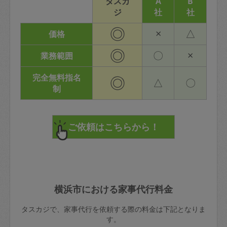
タスカ
A
B
ジ
社
社
◎
×
△
価格
◎
〇
×
業務範囲
完全無料指名
◎
△
〇
制
横浜市における家事代行料金
タスカジで、家事代行を依頼する際の料金は下記となりま
す。