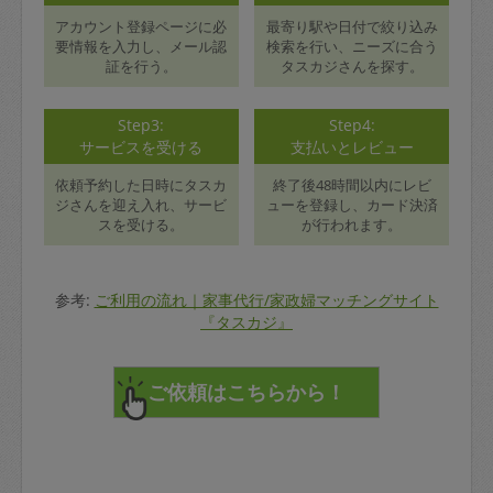
アカウント登録ページに必
最寄り駅や日付で絞り込み
要情報を入力し、メール認
検索を行い、ニーズに合う
証を行う。
タスカジさんを探す。
Step3:
Step4:
サービスを受ける
支払いとレビュー
依頼予約した日時にタスカ
終了後48時間以内にレビ
ジさんを迎え入れ、サービ
ューを登録し、カード決済
スを受ける。
が行われます。
参考:
ご利用の流れ｜家事代行/家政婦マッチングサイト
『タスカジ』