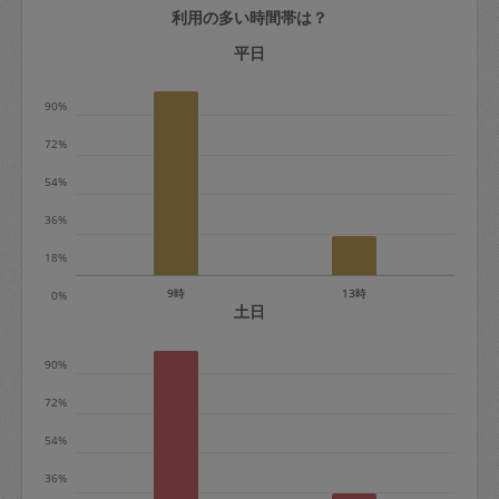
利用の多い時間帯は？
定期契約をキャンセルする場合、毎週定
期は月2回まで隔週定期は月1回までキャ
平日
ンセル料は発生しません。それ以上はキ
90%
ャンセル料が発生します。
72%
定期契約キャンセル料：
54%
・1回につき1,200円※
36%
・詳細ルールは、
こちら
を参照くださ
い。
18%
9時
13時
0%
※キャンセル料金の設定について：
土日
定期依頼1回（3時間）の金額とスポット
90%
1回（3時間）依頼した場合の金額の差額
相当で料金設定されています。
72%
54%
36%