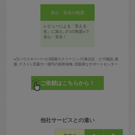
安心・安全の制度
レビューによる「見える
化」に加え､3つの制度※で
安心・安全！
※①ハウスキーパーの3段階スクリーニング(身分証・ビザ確認､面
接､テスト)､②最大一億円の損害保険､③親身なサポートセンター
他社サービスとの違い