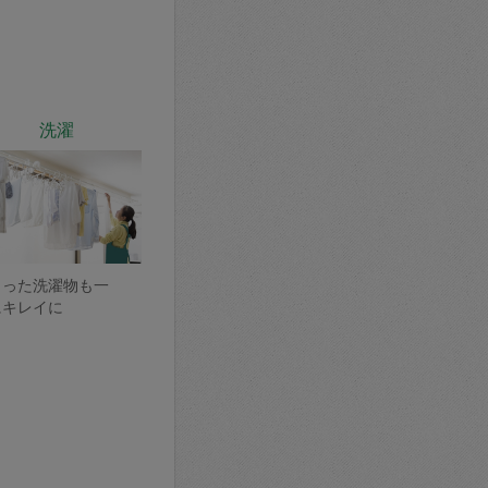
洗濯
まった洗濯物も一
にキレイに