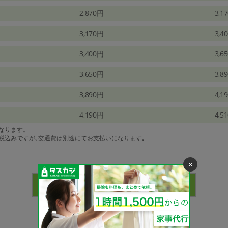
2,870円
3,1
3,170円
3,4
3,400円
3,6
3,650円
3,8
3,890円
4,1
4,190円
4,5
になります。
は税込みですが､交通費は別途にてお支払いになります｡
×