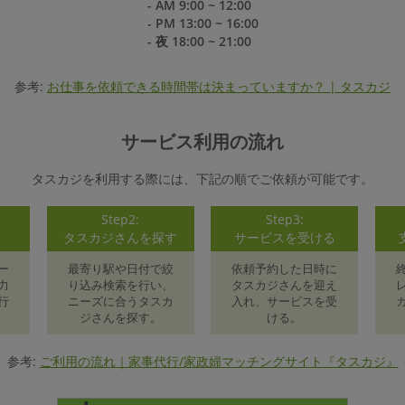
- AM 9:00 ~ 12:00
- PM 13:00 ~ 16:00
- 夜 18:00 ~ 21:00
参考:
お仕事を依頼できる時間帯は決まっていますか？ | タスカジ
サービス利用の流れ
タスカジを利用する際には、下記の順でご依頼が可能です。
Step2:
Step3:
録
タスカジさんを探す
サービスを受ける
ー
最寄り駅や日付で絞
依頼予約した日時に
力
り込み検索を行い、
タスカジさんを迎え
行
ニーズに合うタスカ
入れ、サービスを受
ジさんを探す。
ける。
参考:
ご利用の流れ｜家事代行/家政婦マッチングサイト『タスカジ』