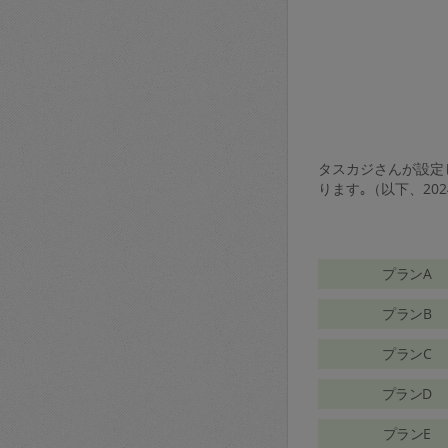
タスカジさんが設定し
ります｡（以下、20
プランA
プランB
プランC
プランD
プランE