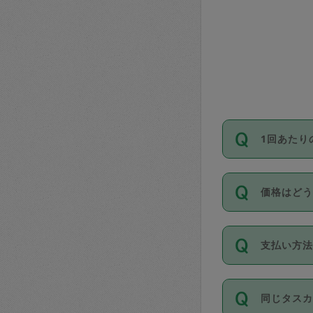
1回あたり
依頼1回に
価格はど
い。機能
が必要です
11種類の
支払い方
タスカジ
除々に設
お支払方法は
同じタス
Club）