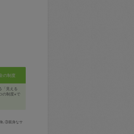
全の制度
る「見える
つの制度※で
険､③親身なサ