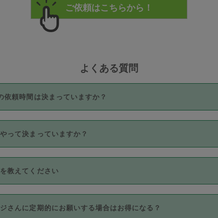
よくある質問
の依頼時間は決まっていますか？
つき3時間固定です。3時間を超えて依頼したい場合は、延長機能
うやって決まっていますか？
をご利用いただくには、タスカジさんに事前に相談し、合意の上事
。なお、3時間を下回っても、値引き等はございません。
価格帯の中からタスカジさん自身が価格を選んで設定しています。
法を教えてください
さんの価格設定には最初は制限があり、レビュー件数、レビューの
定可能な最高額が上がっていく仕組みになっています。
クレジットカード（Visa／Master／JCB／AMERICAN EXPRESS
カジさんに定期的にお願いする場合はお得になる？
のみとなります。