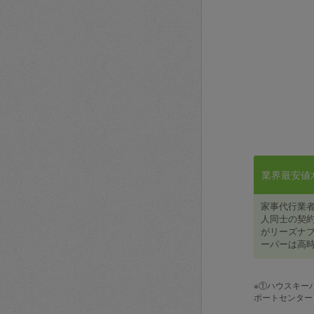
業界最安値水準
家事代行業
人同士の契約
がリーズナブ
ーパーは高時
※①ハウスキー
ポートセンター