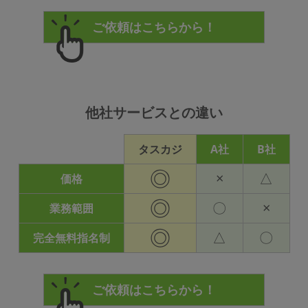
他社サービスとの違い
タスカジ
A社
B社
◎
×
△
価格
◎
〇
×
業務範囲
◎
△
〇
完全無料指名制