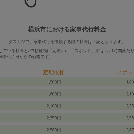
横浜市における家事代行料金
タスカジで、家事代行を依頼する際の料金は下記となります。
ている料金と､依頼種類(「定期」or 「スポット」)により､1時間あた
24年6月1日からの価格です）
定期依頼
スポッ
1,500円
1,8
1,800円
2,1
2,100円
2,3
2,350円
2,5
2,580円
2,8