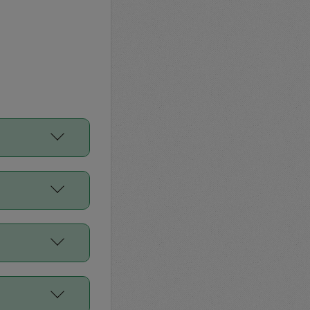
をご利用くださ
前申請すること
平均値、などで
／Diners