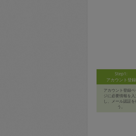
Step1:
アカウント登
アカウント登録ペ
ジに必要情報を入
し、メール認証を
う。