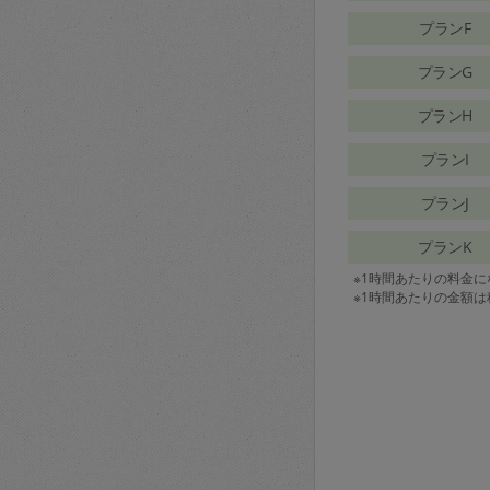
プランF
プランG
プランH
プランI
プランJ
プランK
※1時間あたりの料金
※1時間あたりの金額