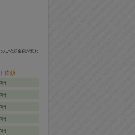
りのご依頼金額が変わ
ト依頼
00円
00円
50円
80円
70円