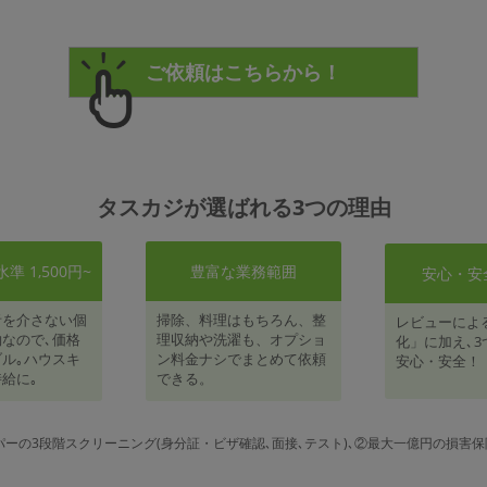
タスカジが選ばれる3つの理由
 1,500円~
豊富な業務範囲
安心・安
者を介さない個
掃除、料理はもちろん、整
レビューによ
なので､価格
理収納や洗濯も、オプショ
化」に加え､3
ル｡ハウスキ
ン料金ナシでまとめて依頼
安心・安全！
給に｡
できる。
パーの3段階スクリーニング(身分証・ビザ確認､面接､テスト)､②最大一億円の損害保