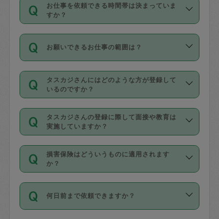
す。
丈夫です。
お仕事を依頼できる時間帯は決まっていま
料金のご請求と合わせてお支払いとなり
定期の最低利用回数は設けていない代わ
デビットカード・プリペイドカード（Vプ
すか？
ます。交通費の金額は「依頼の詳細」に
りに、一定数を超えたキャンセルは有償
リカ、au WALLETなど）
は支払にはご利
時間帯は3種類あります。いずれも１回あ
自動計算で表示されます。
でキャンセルすることが出来ます。
用いただけませんのでご注意ください。
お願いできるお仕事の範囲は？
たり３時間です。
銀行振込や現金払いも対応していませ
（例：毎週定期の場合は３回以上のキャ
ん。
掃除、整理収納、洗濯、買い物、料理、
・ＡＭ ９時～１２時
ンセルが有償（1200円、隔週定期の場合
なお、タスカジさんの交通費も、依頼料
タスカジさんにはどのような方が登録して
作り置きです。タスカジさんによってで
・ＰＭ １３時～１６時
いるのですか？
は２回以上のキャンセルが有償（1200
金のご請求と合わせてお支払いとなりま
きる仕事の範囲が異なりますので、依頼
・夜 １８時～２１時
円））
す。交通費の金額は「依頼の詳細」に自
主婦として長年の家事経験をお持ちの
する前にタスカジさんのプロフィールで
動計算で表示されます。
タスカジさんの登録に際して面接や教育は
方、栄養士・調理師といった資格者で保
確認してください。
開始時間を２時間前後変更することが可
実施していますか？
育園や学校の給食やレストランで料理関
基本的に、高所での作業や危険作業、屋
能です。依頼送信後、個別にタスカジさ
応募の際に、各自事務局との面接と説明
係の専門職に従事されていた方、日本で
外での作業は対象外です。
んにメッセージを送り調整してくださ
損害保険はどういうものに適用されます
を行っています。その後、身分証明書の
すでにハウスキーパーや英語の先生とし
か？
い。ただし、２時間を越えての調整はで
写真提出をしていただいています。外国
てお仕事をしているフィリピン出身の
きません。
依頼者とタスカジさんとの間でタスカジ
人の場合は在留カードで労働許可状況を
方、海外からの留学生、家事が好きな会
万が一、依頼した時間帯と作業時間が１
何日前まで依頼できますか？
を通して成立した作業時間内での作業に
確認しています。タスカジさんトレーニ
社員など様々なバックグラウンドの方が
時間も被らない場合、損害保険の対象外
適用されます。作業範囲は、掃除、洗
ング動画を使ったセルフトレーニングの
登録しています。
となりますので、ご注意ください。