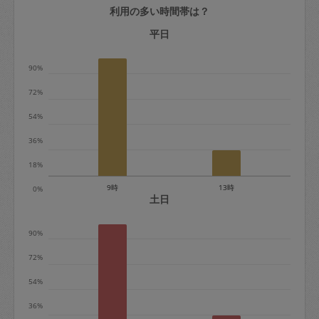
利用の多い時間帯は？
定期契約をキャンセルする場合、毎週定
期は月2回まで隔週定期は月1回までキャ
平日
ンセル料は発生しません。それ以上はキ
90%
ャンセル料が発生します。
72%
定期契約キャンセル料：
54%
・1回につき1,200円※
36%
・詳細ルールは、
こちら
を参照くださ
い。
18%
9時
13時
0%
※キャンセル料金の設定について：
土日
定期依頼1回（3時間）の金額とスポット
90%
1回（3時間）依頼した場合の金額の差額
相当で料金設定されています。
72%
54%
36%