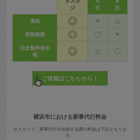
タスカ
A
B
ジ
社
社
◎
×
△
価格
◎
〇
×
業務範囲
完全無料指名
◎
△
〇
制
横浜市における家事代行料金
タスカジで、家事代行を依頼する際の料金は下記となりま
す。