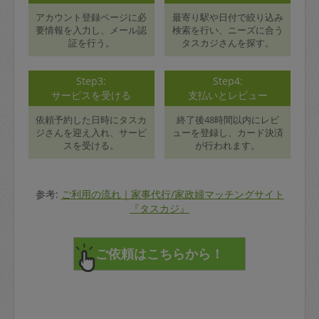
アカウント登録ページに必
最寄り駅や日付で絞り込み
要情報を入力し、メール認
検索を行い、ニーズに合う
証を行う。
タスカジさんを探す。
Step3:
Step4:
サービスを受ける
支払いとレビュー
依頼予約した日時にタスカ
終了後48時間以内にレビ
ジさんを迎え入れ、サービ
ューを登録し、カード決済
スを受ける。
が行われます。
参考:
ご利用の流れ｜家事代行/家政婦マッチングサイト
『タスカジ』