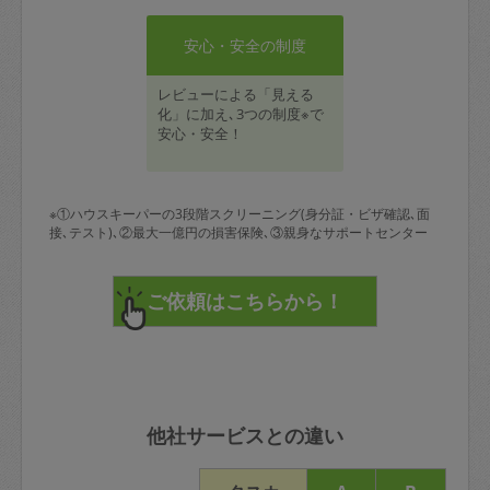
安心・安全の制度
レビューによる「見える
化」に加え､3つの制度※で
安心・安全！
※①ハウスキーパーの3段階スクリーニング(身分証・ビザ確認､面
接､テスト)､②最大一億円の損害保険､③親身なサポートセンター
他社サービスとの違い