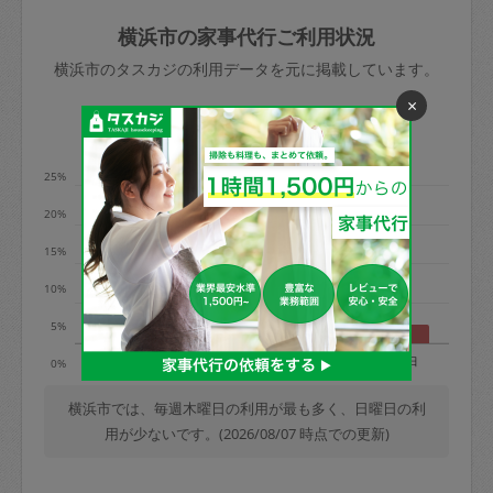
玉、など
きた場合は損害保険の対象外となるので
依頼者不在による当日キャンセル＝依頼
横浜市の家事代行ご利用状況
ご注意ください。
金額の100%＋交通費全額
横浜市のタスカジの利用データを元に掲載しています。
あわせてこちらも参照ください
：
初めて
×
利用します。注意しなくてはいけない点
※例：依頼日時／土曜日午前9時開始の場
利用の多い曜日は？
はありますか？
合、水曜日午前9時以降はキャンセル料が
発生
25%
水曜日9時〜金曜日9時まで＝依頼料金の
20%
50%
15%
金曜日9時～土曜日8時まで＝依頼金額の
100%
10%
土曜日8時〜実施時間＝依頼金額の100%
5%
＋交通費全額
月
火
水
木
金
土
日
0%
依頼者不在による当日キャンセル＝依頼
金額の100%＋交通費全額
横浜市では、毎週木曜日の利用が最も多く、日曜日の利
用が少ないです。(2026/08/07 時点での更新)
2. 定期契約キャンセル（定期契約のみ）