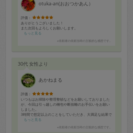
otuka-an(おおつかあん）
評価：
ありがとうございました！
また次回もよろしくお願いします。
もっと見る
※依頼者の依頼当時の主観的な感想です。
30代 女性より
あかねまる
評価：
いつもはお掃除や整理整頓などをお願いしておりました
が、今回は引っ越しの梱包や断捨離のお手伝いをお願い
しました。
3時間で想定以上のことをしていただき、大満足な結果で
した。
もっと見る
毎度てきぱき動いてくださり本当に感謝申し上げます。
※依頼者の依頼当時の主観的な感想です。
1人だと中々断捨離ができず引っ越し準備も進みませんで