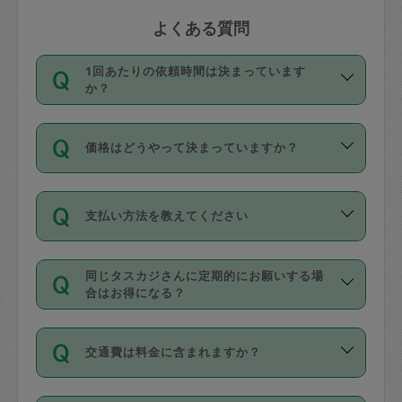
よくある質問
1回あたりの依頼時間は決まっています
か？
依頼1回につき3時間固定です。3時間を
価格はどうやって決まっていますか？
超えて依頼したい場合は、延長機能をご
利用ください。機能をご利用いただくに
11種類の価格帯の中からタスカジさん自
は、タスカジさんに事前に相談し、合意
支払い方法を教えてください
身が価格を選んで設定しています。
の上事前申請することが必要です。な
タスカジさんの価格設定には最初は制限
お、3時間を下回っても、値引き等はござ
お支払方法はクレジットカード（Visa／
があり、レビュー件数、レビューの平均
いません。
同じタスカジさんに定期的にお願いする場
Master／JCB／AMERICAN EXPRESS／
値、などで除々に設定可能な最高額が上
合はお得になる？
Diners Club）のみとなります。
がっていく仕組みになっています。
依頼には「スポット」と「定期（毎週｜
カード情報のご登録は、依頼リクエスト
交通費は料金に含まれますか？
隔週）」があり、「定期」の依頼は「ス
を行う際にご入力ください。プロフィー
ポット」よりお得な料金でご利用できま
ル登録時にはご入力いただかなくても大
交通費は依頼料金とは別途発生し、依頼