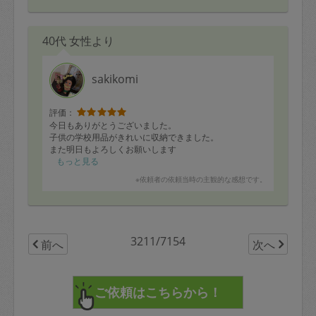
したが、お陰でゴミ袋5袋ほど断捨離もでき梱包も何箱も
積み上がりました。
引っ越しの際には毎度お願いしたくなります。
40代 女性より
またお会いできたら良いなと思います。
本日も何卒ありがとうございました。
sakikomi
評価：
今日もありがとうございました。
子供の学校用品がきれいに収納できました。
また明日もよろしくお願いします
もっと見る
※依頼者の依頼当時の主観的な感想です。
3211/7154
前へ
次へ