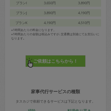
プランI
3,650円
3,890円
プランJ
3,890円
4,190円
プランK
4,190円
4,510円
※1時間あたりの料金になります。
※1時間あたりの金額は税込みですが､交通費は別途にてお支払いに
なります｡
家事代行サービスの種類
タスカジで依頼できるサービスは下記となります。
掃除
料理作り置き