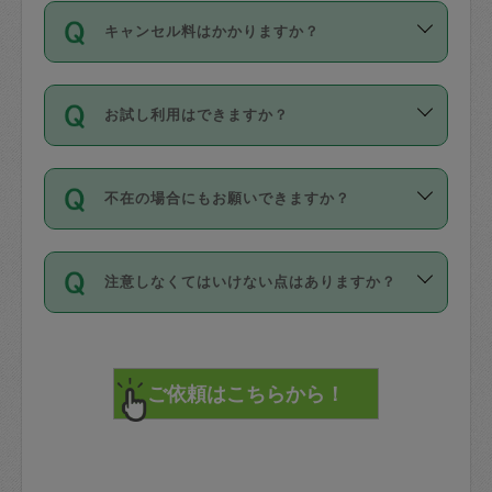
ご依頼は、現在を起点に3日後（72時間
濯、料理、作り置き、整理収納、買い物
のち、タスカジモニター宅にて３時間の
また外国人の方は英語しか話せない方、
キャンセル料はかかりますか？
以降）の日時から受付可能となっていま
です。作業中に物を壊したり、人にけが
現場トライアルを受け、合格したタスカ
日本語も話せる方など様々です。
す。
をさせたりした場合が対象で、補償金額
ジさんが活動されています。
キャンセル料には、以下の2種類がありま
ただし、72時間を切った直前の日程では
は対物1000万円、対人1億円が上限で
バックグラウンドや得意分野はプロフィ
お試し利用はできますか？
す。
タスカジさんへ「募集」をかけることが
す。
※テストセンターの講評は１件目のレビュ
ールに記載していますので、各自の得意
可能です。
ーとして記載されていますので依頼の際
分野を見極めて、目的に合わせてお仕事
「お試し利用」というメニューはありま
万が一損害が発生した場合は、その場の
に参考にしてください。
を依頼してください。
不在の場合にもお願いできますか？
せんが、「一回のみ」依頼を活用するこ
1. 直前キャンセル（定期、スポット契約
写真を撮り、
参考
：
【詳細】タスカジさんの登録に際
とによって、気に入ったタスカジさんを
共通）
タスカジサポートセンターまでご連絡く
して面接や教育は実施していますか？
不在の場合の作業はタスカジさんの同意
見つけることができます。
・タスカジさんのお仕事開始予定時間前
ださい。
注意しなくてはいけない点はありますか？
が必要です。数回の依頼ののち、タスカ
72時間を超える※と、以下のキャンセル
詳細FAQ：
損害賠償保険について教えて
ジさんと依頼者の間で十分な信頼関係が
まず、条件の合う気になるタスカジさ
料が発生します。
ください。
貴重品は紛失の際トラブルの元となるの
できたのち、タスカジさんに依頼してみ
ん、２・３人に「スポット」依頼をして
で、必ず鍵のかかるロッカーや金庫に入
てください。
みてください。
直前キャンセル料：
れて依頼者の責任の元管理するよう心掛
不在時に部屋に入るためにタスカジさん
その後、一番気に入ったタスカジさんに
72時間前〜24時間前＝依頼料金の50%
けてください。
に鍵を預ける必要がありますが、タスカ
「定期（毎週・隔週）」依頼をしてくだ
24時間前～1時間前＝依頼金額の100%
※パスポート、クレジットカード、銀行カ
ジさんが紛失した鍵によって二次的な損
さい。
1時間前〜実施時間＝依頼金額の100%＋
ード、5千円以上のアクセサリー、500円
害（たとえば、第三者の侵入など）が起
交通費全額