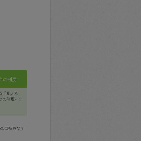
全の制度
る「見える
つの制度※で
険､③親身なサ