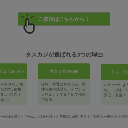
タスカジが選ばれる3つの理由
 1,500円~
豊富な業務範囲
安心・安
者を介さない個
掃除、料理はもちろん、整
レビューによ
なので､価格
理収納や洗濯も、オプショ
化」に加え､3
ル｡ハウスキ
ン料金ナシでまとめて依頼
安心・安全！
給に｡
できる。
パーの3段階スクリーニング(身分証・ビザ確認､面接､テスト)､②最大一億円の損害保