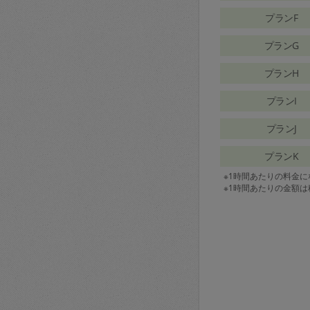
プランF
プランG
プランH
プランI
プランJ
プランK
※1時間あたりの料金
※1時間あたりの金額