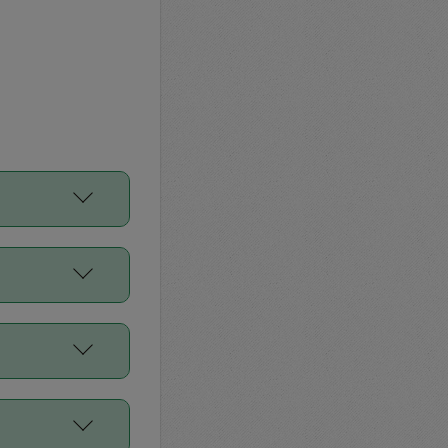
をご利用くださ
前申請すること
平均値、などで
／Diners