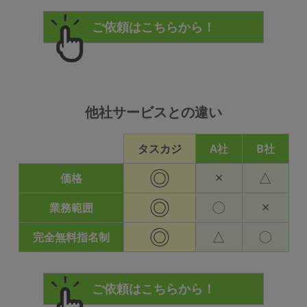
他社サービスとの違い
タスカジ
A社
B社
◎
×
△
価格
◎
〇
×
業務範囲
◎
△
〇
完全無料指名制