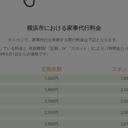
横浜市における家事代行料金
タスカジで、家事代行を依頼する際の料金は下記となります。
ている料金と､依頼種類(「定期」or 「スポット」)により､1時間あた
24年6月1日からの価格です）
定期依頼
スポッ
1,500円
1,8
1,800円
2,1
2,100円
2,3
2,350円
2,5
2,580円
2,8