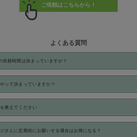
よくある質問
の依頼時間は決まっていますか？
つき3時間固定です。3時間を超えて依頼したい場合は、延長機能
うやって決まっていますか？
をご利用いただくには、タスカジさんに事前に相談し、合意の上事
。なお、3時間を下回っても、値引き等はございません。
価格帯の中からタスカジさん自身が価格を選んで設定しています。
法を教えてください
さんの価格設定には最初は制限があり、レビュー件数、レビューの
定可能な最高額が上がっていく仕組みになっています。
クレジットカード（Visa／Master／JCB／AMERICAN EXPRESS
カジさんに定期的にお願いする場合はお得になる？
のみとなります。