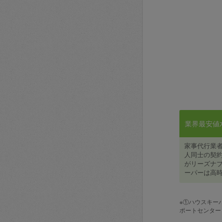
業界最安値水準
家事代行業
人同士の契約
がリーズナブ
ーパーは高時
※①ハウスキー
ポートセンター