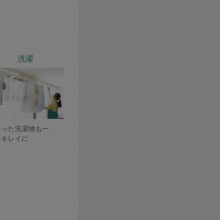
洗濯
まった洗濯物も一
にキレイに