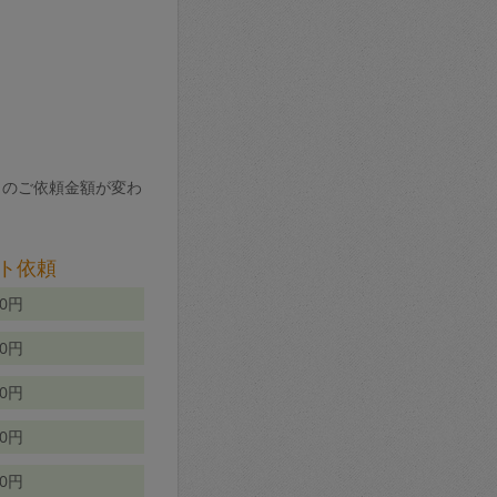
りのご依頼金額が変わ
ト依頼
00円
00円
50円
80円
70円