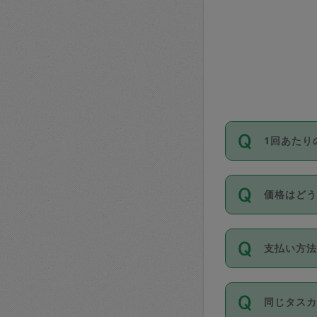
1回あたり
依頼1回に
価格はど
い。機能
が必要です
11種類の
支払い方
タスカジ
除々に設
お支払方法は
同じタス
Club）