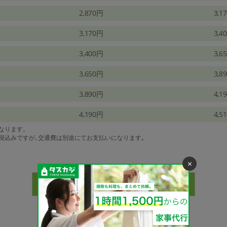
2,870円
3,1
3,170円
3,4
3,400円
3,6
3,650円
3,8
3,890円
4,1
4,190円
4,5
になります。
は税込みですが､交通費は別途にてお支払いになります｡
×