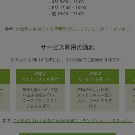
- AM 9:00 ~ 12:00
- PM 13:00 ~ 16:00
- 夜 18:00 ~ 21:00
参考:
お仕事を依頼できる時間帯は決まっていますか？ | タスカジ
サービス利用の流れ
タスカジを利用する際には、下記の順でご依頼が可能です。
Step2:
Step3:
録
タスカジさんを探す
サービスを受ける
ー
最寄り駅や日付で絞
依頼予約した日時に
力
り込み検索を行い、
タスカジさんを迎え
行
ニーズに合うタスカ
入れ、サービスを受
ジさんを探す。
ける。
参考:
ご利用の流れ｜家事代行/家政婦マッチングサイト『タスカジ』