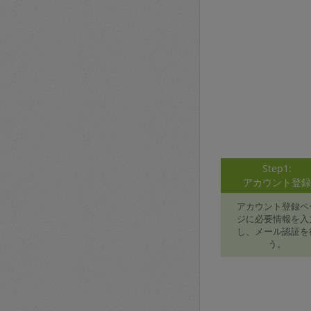
Step1:
アカウント登
アカウント登録ペ
ジに必要情報を入
し、メール認証を
う。