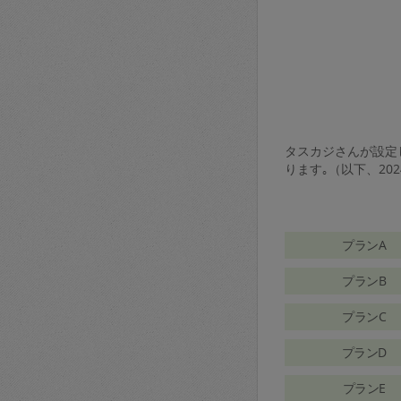
タスカジさんが設定し
ります｡（以下、20
プランA
プランB
プランC
プランD
プランE