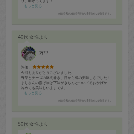
り、助かってます！
早速子供のお弁当に何品か使わせて頂きました。
もっと見る
また次回もよろしくお願い致します✨
※依頼者の依頼当時の主観的な感想です。
40代 女性より
万里
評価：
今回もありがとうございました。
野菜とチーズの豚肉巻き、目から鱗の美味しさでした！
まりさんの揚げ物は下味がきちんとついてるおかげか、
冷めても美味しいままです。
大根おろし付きのハンバーグもふわふわで、ジューシー
もっと見る
な和風ハンバーグで絶品でした。
※依頼者の依頼当時の主観的な感想です。
余っているキムチで、大根キムチや韓国風豚肉下味漬け
など、色々美味しく活用して頂き、さすがです。
野菜の副菜も薄味ながらもしっかり味がしみてて、きっ
と下処理がきちんとされてるんだろうな、といつも感心
50代 女性より
してます。おひたし、胡麻和え、昆布和えなど味付けも
多彩で、飽きずに楽しめます。
いつもお任せで、美味しいドレッシング付きだったり、