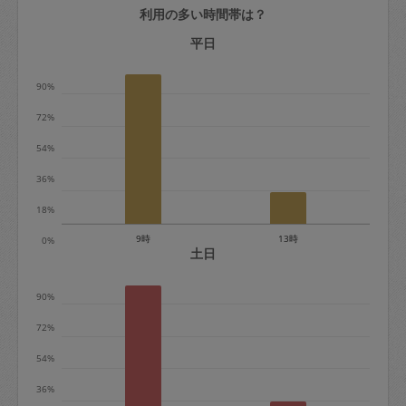
利用の多い時間帯は？
定期契約をキャンセルする場合、毎週定
期は月2回まで隔週定期は月1回までキャ
平日
ンセル料は発生しません。それ以上はキ
90%
ャンセル料が発生します。
72%
定期契約キャンセル料：
54%
・1回につき1,200円※
36%
・詳細ルールは、
こちら
を参照くださ
い。
18%
9時
13時
0%
※キャンセル料金の設定について：
土日
定期依頼1回（3時間）の金額とスポット
90%
1回（3時間）依頼した場合の金額の差額
相当で料金設定されています。
72%
54%
36%