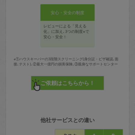
安心・安全の制度
レビューによる「見える
化」に加え､3つの制度※で
安心・安全！
※①ハウスキーパーの3段階スクリーニング(身分証・ビザ確認､面
接､テスト)､②最大一億円の損害保険､③親身なサポートセンター
他社サービスとの違い