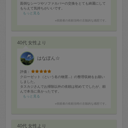
面倒なシーツやソファカバーの交換をとても綺麗にして
もらえて気持ちがいいです。
もっと見る
※依頼者の依頼当時の主観的な感想です。
40代 女性より
はなぽん☆
評価：
クローゼット（という名の物置…）の整理収納をお願い
しました。
タスカジさんでお掃除以外の依頼は初めてでしたが、頼
んで本当に良かったです。
なかなか手を付けられず溜め込んでいた物を、指示を頂
もっと見る
きつつ、人に見られることでどんどん捨てられ、段ボー
※依頼者の依頼当時の主観的な感想です。
ル全て空にすることができました。
こたつ布団などの冬物も収納いただき、部屋も私の気持
ちもスッキリしました！
残った時間で子供部屋。「何でも捨てましょう」ではな
40代 女性より
く、物を大切にしながら次に使いやすいような片付け方