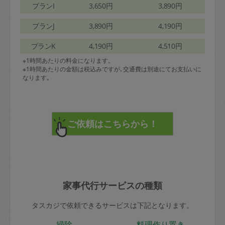
プランI
3,650円
3,890円
プランJ
3,890円
4,190円
プランK
4,190円
4,510円
※1時間あたりの料金になります。
※1時間あたりの金額は税込みですが､交通費は別途にてお支払いに
なります｡
家事代行サービスの種類
タスカジで依頼できるサービスは下記となります。
掃除
料理作り置き