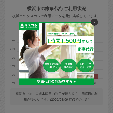
玉、など
きた場合は損害保険の対象外となるので
依頼者不在による当日キャンセル＝依頼
横浜市の家事代行ご利用状況
ご注意ください。
金額の100%＋交通費全額
横浜市のタスカジの利用データを元に掲載しています。
あわせてこちらも参照ください
：
初めて
×
利用します。注意しなくてはいけない点
※例：依頼日時／土曜日午前9時開始の場
利用の多い曜日は？
はありますか？
合、水曜日午前9時以降はキャンセル料が
発生
25%
水曜日9時〜金曜日9時まで＝依頼料金の
20%
50%
15%
金曜日9時～土曜日8時まで＝依頼金額の
100%
10%
土曜日8時〜実施時間＝依頼金額の100%
5%
＋交通費全額
月
火
水
木
金
土
日
0%
依頼者不在による当日キャンセル＝依頼
金額の100%＋交通費全額
横浜市では、毎週木曜日の利用が最も多く、日曜日の利
用が少ないです。(2026/08/09 時点での更新)
2. 定期契約キャンセル（定期契約のみ）