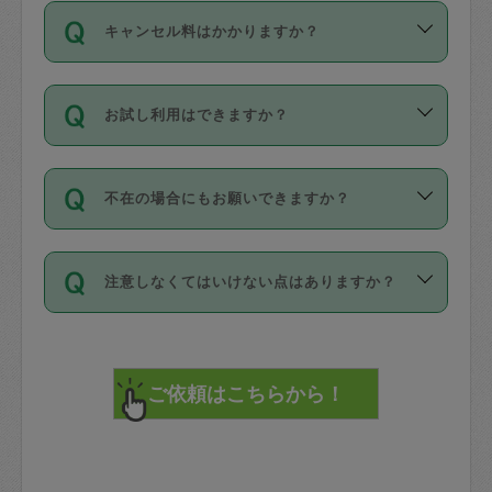
ご依頼は、現在を起点に3日後（72時間
濯、料理、作り置き、整理収納、買い物
のち、タスカジモニター宅にて３時間の
また外国人の方は英語しか話せない方、
キャンセル料はかかりますか？
以降）の日時から受付可能となっていま
です。作業中に物を壊したり、人にけが
現場トライアルを受け、合格したタスカ
日本語も話せる方など様々です。
す。
をさせたりした場合が対象で、補償金額
ジさんが活動されています。
キャンセル料には、以下の2種類がありま
ただし、72時間を切った直前の日程では
は対物1000万円、対人1億円が上限で
バックグラウンドや得意分野はプロフィ
お試し利用はできますか？
す。
タスカジさんへ「募集」をかけることが
す。
※テストセンターの講評は１件目のレビュ
ールに記載していますので、各自の得意
可能です。
ーとして記載されていますので依頼の際
分野を見極めて、目的に合わせてお仕事
「お試し利用」というメニューはありま
万が一損害が発生した場合は、その場の
に参考にしてください。
を依頼してください。
不在の場合にもお願いできますか？
せんが、「一回のみ」依頼を活用するこ
1. 直前キャンセル（定期、スポット契約
写真を撮り、
参考
：
【詳細】タスカジさんの登録に際
とによって、気に入ったタスカジさんを
共通）
タスカジサポートセンターまでご連絡く
して面接や教育は実施していますか？
不在の場合の作業はタスカジさんの同意
見つけることができます。
・タスカジさんのお仕事開始予定時間前
ださい。
注意しなくてはいけない点はありますか？
が必要です。数回の依頼ののち、タスカ
72時間を超える※と、以下のキャンセル
詳細FAQ：
損害賠償保険について教えて
ジさんと依頼者の間で十分な信頼関係が
まず、条件の合う気になるタスカジさ
料が発生します。
ください。
貴重品は紛失の際トラブルの元となるの
できたのち、タスカジさんに依頼してみ
ん、２・３人に「スポット」依頼をして
で、必ず鍵のかかるロッカーや金庫に入
てください。
みてください。
直前キャンセル料：
れて依頼者の責任の元管理するよう心掛
不在時に部屋に入るためにタスカジさん
その後、一番気に入ったタスカジさんに
72時間前〜24時間前＝依頼料金の50%
けてください。
に鍵を預ける必要がありますが、タスカ
「定期（毎週・隔週）」依頼をしてくだ
24時間前～1時間前＝依頼金額の100%
※パスポート、クレジットカード、銀行カ
ジさんが紛失した鍵によって二次的な損
さい。
1時間前〜実施時間＝依頼金額の100%＋
ード、5千円以上のアクセサリー、500円
害（たとえば、第三者の侵入など）が起
交通費全額