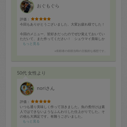
果物やサラダのカットや下処理など細やかなところ配慮
おぐもぐら
して頂き、心も身体も癒されます。面倒な油の処理から
キッチンまでキレイにして頂き、いつもありがとうござ
います。
評価：
今回もありがとうございました、大変お疲れ様でした！
今回のメニュー、皆好きだったのでぜひ覚えておいてい
ただいて、また作ってください！ シュウマイ美味しか
ったです！ あと、鯛の塩昆布のや、切り干し大根と鶏
もっと見る
のや、肉団子スープ、そしてブイヤベースも大好評でし
※依頼者の依頼当時の主観的な感想です。
た✨
次回は、ピカタと中華の他に、お好み焼きお願いできま
すか？！
50代 女性より
どうぞ宜しくお願いいたします😆
noriさん
評価：
いつも通り美味しく作って頂きました。魚の煮付けは素
人ではできないようなふんわりした仕上がりでした。そ
の他も大満足です。有難うございました。
もっと見る