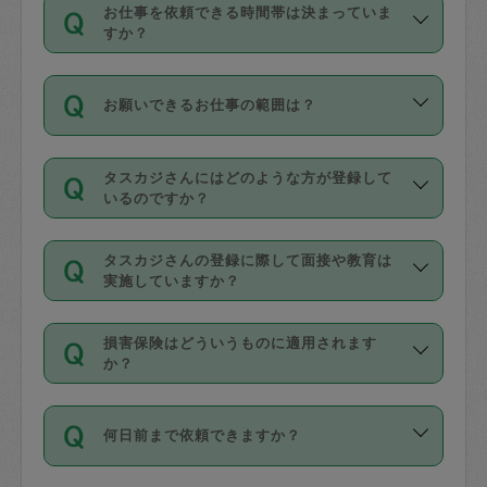
す。
丈夫です。
お仕事を依頼できる時間帯は決まっていま
料金のご請求と合わせてお支払いとなり
定期の最低利用回数は設けていない代わ
デビットカード・プリペイドカード（Vプ
すか？
ます。交通費の金額は「依頼の詳細」に
りに、一定数を超えたキャンセルは有償
リカ、au WALLETなど）
は支払にはご利
時間帯は3種類あります。いずれも１回あ
自動計算で表示されます。
でキャンセルすることが出来ます。
用いただけませんのでご注意ください。
お願いできるお仕事の範囲は？
たり３時間です。
銀行振込や現金払いも対応していませ
（例：毎週定期の場合は３回以上のキャ
ん。
掃除、整理収納、洗濯、買い物、料理、
・ＡＭ ９時～１２時
ンセルが有償（1200円、隔週定期の場合
なお、タスカジさんの交通費も、依頼料
タスカジさんにはどのような方が登録して
作り置きです。タスカジさんによってで
・ＰＭ １３時～１６時
いるのですか？
は２回以上のキャンセルが有償（1200
金のご請求と合わせてお支払いとなりま
きる仕事の範囲が異なりますので、依頼
・夜 １８時～２１時
円））
す。交通費の金額は「依頼の詳細」に自
主婦として長年の家事経験をお持ちの
する前にタスカジさんのプロフィールで
動計算で表示されます。
タスカジさんの登録に際して面接や教育は
方、栄養士・調理師といった資格者で保
確認してください。
開始時間を２時間前後変更することが可
実施していますか？
育園や学校の給食やレストランで料理関
基本的に、高所での作業や危険作業、屋
能です。依頼送信後、個別にタスカジさ
応募の際に、各自事務局との面接と説明
係の専門職に従事されていた方、日本で
外での作業は対象外です。
んにメッセージを送り調整してくださ
損害保険はどういうものに適用されます
を行っています。その後、身分証明書の
すでにハウスキーパーや英語の先生とし
か？
い。ただし、２時間を越えての調整はで
写真提出をしていただいています。外国
てお仕事をしているフィリピン出身の
きません。
依頼者とタスカジさんとの間でタスカジ
人の場合は在留カードで労働許可状況を
方、海外からの留学生、家事が好きな会
万が一、依頼した時間帯と作業時間が１
何日前まで依頼できますか？
を通して成立した作業時間内での作業に
確認しています。タスカジさんトレーニ
社員など様々なバックグラウンドの方が
時間も被らない場合、損害保険の対象外
適用されます。作業範囲は、掃除、洗
ング動画を使ったセルフトレーニングの
登録しています。
となりますので、ご注意ください。