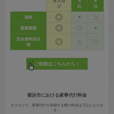
タスカ
A
B
ジ
社
社
◎
×
△
価格
◎
〇
×
業務範囲
完全無料指名
◎
△
〇
制
横浜市における家事代行料金
タスカジで、家事代行を依頼する際の料金は下記となりま
す。