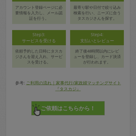
アカウント登録ページに必
最寄り駅や日付で絞り込み
要情報を入力し、メール認
検索を行い、ニーズに合う
証を行う。
タスカジさんを探す。
Step3:
Step4:
サービスを受ける
支払いとレビュー
依頼予約した日時にタスカ
終了後48時間以内にレビ
ジさんを迎え入れ、サービ
ューを登録し、カード決済
スを受ける。
が行われます。
参考:
ご利用の流れ｜家事代行/家政婦マッチングサイト
『タスカジ』