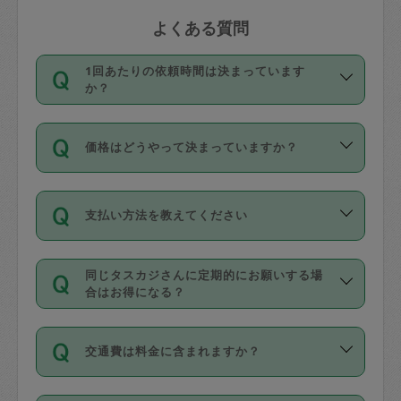
よくある質問
1回あたりの依頼時間は決まっています
か？
依頼1回につき3時間固定です。3時間を
価格はどうやって決まっていますか？
超えて依頼したい場合は、延長機能をご
利用ください。機能をご利用いただくに
11種類の価格帯の中からタスカジさん自
は、タスカジさんに事前に相談し、合意
支払い方法を教えてください
身が価格を選んで設定しています。
の上事前申請することが必要です。な
タスカジさんの価格設定には最初は制限
お、3時間を下回っても、値引き等はござ
お支払方法はクレジットカード（Visa／
があり、レビュー件数、レビューの平均
いません。
同じタスカジさんに定期的にお願いする場
Master／JCB／AMERICAN EXPRESS／
値、などで除々に設定可能な最高額が上
合はお得になる？
Diners Club）のみとなります。
がっていく仕組みになっています。
依頼には「スポット」と「定期（毎週｜
カード情報のご登録は、依頼リクエスト
交通費は料金に含まれますか？
隔週）」があり、「定期」の依頼は「ス
を行う際にご入力ください。プロフィー
ポット」よりお得な料金でご利用できま
ル登録時にはご入力いただかなくても大
交通費は依頼料金とは別途発生し、依頼