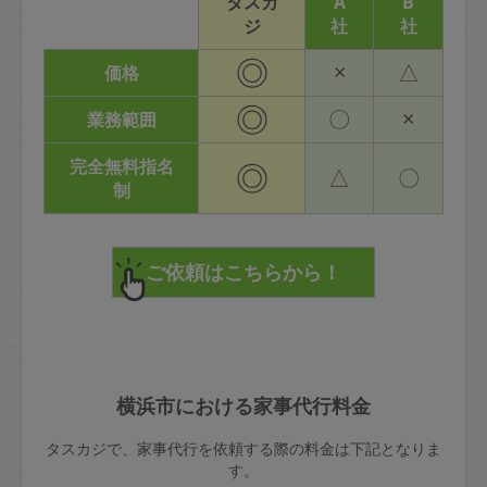
タスカ
A
B
ジ
社
社
◎
×
△
価格
◎
〇
×
業務範囲
完全無料指名
◎
△
〇
制
横浜市における家事代行料金
タスカジで、家事代行を依頼する際の料金は下記となりま
す。