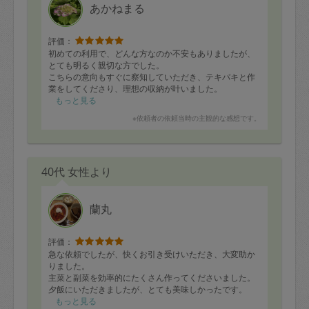
あかねまる
評価：
初めての利用で、どんな方なのか不安もありましたが、
とても明るく親切な方でした。
こちらの意向もすぐに察知していただき、テキパキと作
業をしてくださり、理想の収納が叶いました。
こちらの質問にも丁寧にご対応いただきながら作業をし
もっと見る
て下さいました。
※依頼者の依頼当時の主観的な感想です。
時間が少しだけ余ったのですが、ギリギリまで他に片付
けるところはありますか？と動いてくださり、お風呂の
掃除の仕方や、オススメの洗剤などもご紹介くださり、
40代 女性より
とても充実した３時間でした。
また絶対にお願いしたい方です。本当にありがとうござ
いました。
蘭丸
評価：
急な依頼でしたが、快くお引き受けいただき、大変助か
りました。
主菜と副菜を効率的にたくさん作ってくださいました。
夕飯にいただきましたが、とても美味しかったです。
子供も喜んで食べていました。機会がありましたら、ま
もっと見る