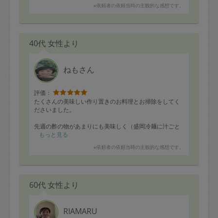
※依頼者の依頼当時の主観的な感想です。
40代 女性より
ねもさん
評価：
たくさんの美味しい作り置きのお料理とお掃除をしてく
ださいました。
先週の酢の物があまりにも美味しく（盛岡冷麺に汁ごと
入れて食べたらお店で食べるよりも美味しかったで
もっと見る
す）、酢の物をお願いしましたら、先週と違う具たくさ
※依頼者の依頼当時の主観的な感想です。
んのヘルシーな美味しい酢の物を２種類作ってください
ました。
お料理はどれも美味しく、夕食には「のりのチーズささ
み焼き」をメインにしましたら、長男は一口食べると
60代 女性より
「これ最高！！」と親指を立てながら連発。私も食べて
みたら、のりの香りがフワッとして表現できないほど、
今まで食べたどのささみ焼きよりも美味しかったです。
長女も気に入ったのか、期末試験の勉強中に夜食でささ
RIAMARU
み焼きを出して欲しいとリクエストもあり、出してあげ