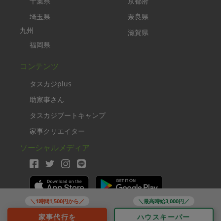
千葉県
京都府
埼玉県
奈良県
九州
滋賀県
福岡県
コンテンツ
タスカジplus
助家事さん
タスカジブートキャンプ
家事クリエイター
ソーシャルメディア
＼1時間1,500円から／
＼最高時給3,000円／
Copyright TASKAJI Inc.
家事代行を
ハウスキーパー