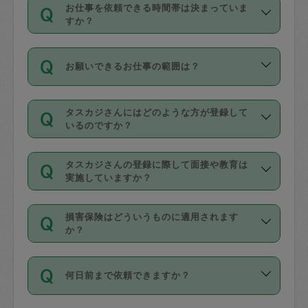
す。
丈夫です。
お仕事を依頼できる時間帯は決まっていま
料金のご請求と合わせてお支払いとなり
定期の最低利用回数は設けていない代わ
デビットカード・プリペイドカード（Vプ
すか？
ます。交通費の金額は「依頼の詳細」に
りに、一定数を超えたキャンセルは有償
リカ、au WALLETなど）
は支払にはご利
時間帯は3種類あります。いずれも１回あ
自動計算で表示されます。
でキャンセルすることが出来ます。
用いただけませんのでご注意ください。
お願いできるお仕事の範囲は？
たり３時間です。
銀行振込や現金払いも対応していませ
（例：毎週定期の場合は３回以上のキャ
ん。
掃除、整理収納、洗濯、買い物、料理、
・ＡＭ ９時～１２時
ンセルが有償（1200円、隔週定期の場合
なお、タスカジさんの交通費も、依頼料
タスカジさんにはどのような方が登録して
作り置きです。タスカジさんによってで
・ＰＭ １３時～１６時
いるのですか？
は２回以上のキャンセルが有償（1200
金のご請求と合わせてお支払いとなりま
きる仕事の範囲が異なりますので、依頼
・夜 １８時～２１時
円））
す。交通費の金額は「依頼の詳細」に自
主婦として長年の家事経験をお持ちの
する前にタスカジさんのプロフィールで
動計算で表示されます。
タスカジさんの登録に際して面接や教育は
方、栄養士・調理師といった資格者で保
確認してください。
開始時間を２時間前後変更することが可
実施していますか？
育園や学校の給食やレストランで料理関
基本的に、高所での作業や危険作業、屋
能です。依頼送信後、個別にタスカジさ
応募の際に、各自事務局との面接と説明
係の専門職に従事されていた方、日本で
外での作業は対象外です。
んにメッセージを送り調整してくださ
損害保険はどういうものに適用されます
を行っています。その後、身分証明書の
すでにハウスキーパーや英語の先生とし
か？
い。ただし、２時間を越えての調整はで
写真提出をしていただいています。外国
てお仕事をしているフィリピン出身の
きません。
依頼者とタスカジさんとの間でタスカジ
人の場合は在留カードで労働許可状況を
方、海外からの留学生、家事が好きな会
万が一、依頼した時間帯と作業時間が１
何日前まで依頼できますか？
を通して成立した作業時間内での作業に
確認しています。タスカジさんトレーニ
社員など様々なバックグラウンドの方が
時間も被らない場合、損害保険の対象外
適用されます。作業範囲は、掃除、洗
ング動画を使ったセルフトレーニングの
登録しています。
となりますので、ご注意ください。