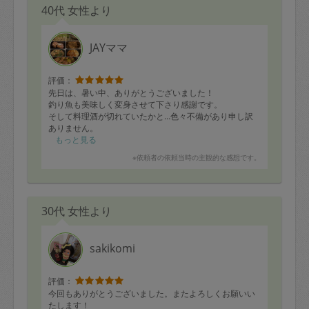
40代 女性より
JAYママ
評価：
先日は、暑い中、ありがとうございました！
釣り魚も美味しく変身させて下さり感謝です。
そして料理酒が切れていたかと…色々不備があり申し訳
ありません。
来月は慌しそうですので、転居完了しましたら改めてご
もっと見る
連絡させていただきます。
※依頼者の依頼当時の主観的な感想です。
次回も楽しみです！
30代 女性より
sakikomi
評価：
今回もありがとうございました。またよろしくお願いい
たします！