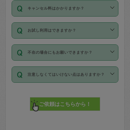
ご依頼は、現在を起点に3日後（72時間
濯、料理、作り置き、整理収納、買い物
のち、タスカジモニター宅にて３時間の
また外国人の方は英語しか話せない方、
キャンセル料はかかりますか？
以降）の日時から受付可能となっていま
です。作業中に物を壊したり、人にけが
現場トライアルを受け、合格したタスカ
日本語も話せる方など様々です。
す。
をさせたりした場合が対象で、補償金額
ジさんが活動されています。
キャンセル料には、以下の2種類がありま
ただし、72時間を切った直前の日程では
は対物1000万円、対人1億円が上限で
バックグラウンドや得意分野はプロフィ
お試し利用はできますか？
す。
タスカジさんへ「募集」をかけることが
す。
※テストセンターの講評は１件目のレビュ
ールに記載していますので、各自の得意
可能です。
ーとして記載されていますので依頼の際
分野を見極めて、目的に合わせてお仕事
「お試し利用」というメニューはありま
万が一損害が発生した場合は、その場の
に参考にしてください。
を依頼してください。
不在の場合にもお願いできますか？
せんが、「一回のみ」依頼を活用するこ
1. 直前キャンセル（定期、スポット契約
写真を撮り、
参考
：
【詳細】タスカジさんの登録に際
とによって、気に入ったタスカジさんを
共通）
タスカジサポートセンターまでご連絡く
して面接や教育は実施していますか？
不在の場合の作業はタスカジさんの同意
見つけることができます。
・タスカジさんのお仕事開始予定時間前
ださい。
注意しなくてはいけない点はありますか？
が必要です。数回の依頼ののち、タスカ
72時間を超える※と、以下のキャンセル
詳細FAQ：
損害賠償保険について教えて
ジさんと依頼者の間で十分な信頼関係が
まず、条件の合う気になるタスカジさ
料が発生します。
ください。
貴重品は紛失の際トラブルの元となるの
できたのち、タスカジさんに依頼してみ
ん、２・３人に「スポット」依頼をして
で、必ず鍵のかかるロッカーや金庫に入
てください。
みてください。
直前キャンセル料：
れて依頼者の責任の元管理するよう心掛
不在時に部屋に入るためにタスカジさん
その後、一番気に入ったタスカジさんに
72時間前〜24時間前＝依頼料金の50%
けてください。
に鍵を預ける必要がありますが、タスカ
「定期（毎週・隔週）」依頼をしてくだ
24時間前～1時間前＝依頼金額の100%
※パスポート、クレジットカード、銀行カ
ジさんが紛失した鍵によって二次的な損
さい。
1時間前〜実施時間＝依頼金額の100%＋
ード、5千円以上のアクセサリー、500円
害（たとえば、第三者の侵入など）が起
交通費全額