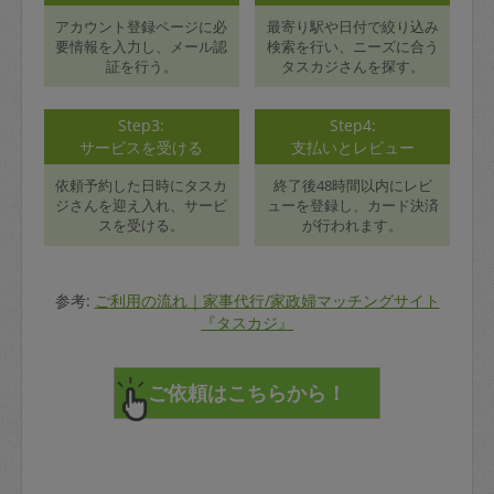
アカウント登録ページに必
最寄り駅や日付で絞り込み
要情報を入力し、メール認
検索を行い、ニーズに合う
証を行う。
タスカジさんを探す。
Step3:
Step4:
サービスを受ける
支払いとレビュー
依頼予約した日時にタスカ
終了後48時間以内にレビ
ジさんを迎え入れ、サービ
ューを登録し、カード決済
スを受ける。
が行われます。
参考:
ご利用の流れ｜家事代行/家政婦マッチングサイト
『タスカジ』