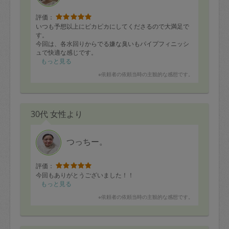
ると、ペロリ〜でした。長女は、ネモさんが作ってくだ
さる酢の物を夜食としても食べたりして、家族全員はネ
評価：
モさんのお料理が大好きです。いつもネモさんがいらっ
いつも予想以上にピカピカにしてくださるので大満足で
しゃる日を首を長くして待っています。
す。
ただ、私の存在があやふやになることを恐れ、子どもた
今回は、各水回りからでる嫌な臭いもパイプフィニッシ
ちにはお料理はネモさんだけど、買い物はママがしたこ
ュで快適な感じです。
とを強調しておきました...が「はいは〜い」という反応
また、白い木目の家具の経年の劣化による汚れも、白く
もっと見る
だったので、ママの地位を取り戻すために今度スイーツ
元の新品の家具のようにきれいになり、部屋全体が、さ
※依頼者の依頼当時の主観的な感想です。
でごまかせるつもりです。^^;;
らに明るくなった感じがします。
最後まで、手を抜かず仕上げてくださるので信頼してお
いつも、ネモさんには感謝の気持ちでいっぱいです。
任せできます。
30代 女性より
つっちー。
評価：
今回もありがとうございました！！
もっと見る
※依頼者の依頼当時の主観的な感想です。