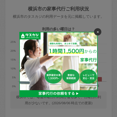
玉、など
きた場合は損害保険の対象外となるので
依頼者不在による当日キャンセル＝依頼
横浜市の家事代行ご利用状況
ご注意ください。
金額の100%＋交通費全額
横浜市のタスカジの利用データを元に掲載しています。
あわせてこちらも参照ください
：
初めて
利用します。注意しなくてはいけない点
※例：依頼日時／土曜日午前9時開始の場
利用の多い曜日は？
×
はありますか？
合、水曜日午前9時以降はキャンセル料が
発生
25%
水曜日9時〜金曜日9時まで＝依頼料金の
20%
50%
15%
金曜日9時～土曜日8時まで＝依頼金額の
100%
10%
土曜日8時〜実施時間＝依頼金額の100%
5%
＋交通費全額
月
火
水
木
金
土
日
0%
依頼者不在による当日キャンセル＝依頼
金額の100%＋交通費全額
横浜市では、毎週木曜日の利用が最も多く、日曜日の利
用が少ないです。(2026/08/06 時点での更新)
2. 定期契約キャンセル（定期契約のみ）