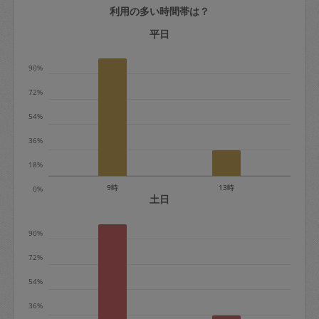
利用の多い時間帯は？
定期契約をキャンセルする場合、毎週定
期は月2回まで隔週定期は月1回までキャ
平日
ンセル料は発生しません。それ以上はキ
90%
ャンセル料が発生します。
72%
定期契約キャンセル料：
54%
・1回につき1,200円※
36%
・詳細ルールは、
こちら
を参照くださ
い。
18%
9時
13時
0%
※キャンセル料金の設定について：
土日
定期依頼1回（3時間）の金額とスポット
90%
1回（3時間）依頼した場合の金額の差額
相当で料金設定されています。
72%
54%
36%