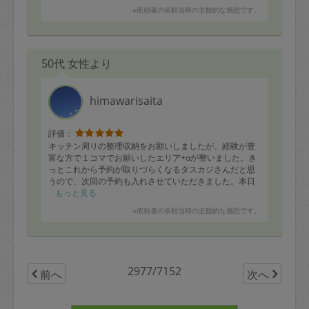
たお願いしたいです。
※依頼者の依頼当時の主観的な感想です。
50代 女性より
himawarisaita
評価：
キッチン周りの整理収納をお願いしましたが、経験が豊
富な方で１コマでお願いしたエリア+αが整いました。き
っとこれから予約が取りづらくなるタスカジさんだと思
うので、次回の予約も入れさせていただきました。本日
はありがとうございました。引き続きよろしくお願いい
もっと見る
たします！
※依頼者の依頼当時の主観的な感想です。
2977/7152
前へ
次へ