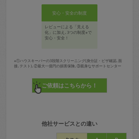
安心・安全の制度
レビューによる「見える
化」に加え､3つの制度※で
安心・安全！
※①ハウスキーパーの3段階スクリーニング(身分証・ビザ確認､面
接､テスト)､②最大一億円の損害保険､③親身なサポートセンター
他社サービスとの違い