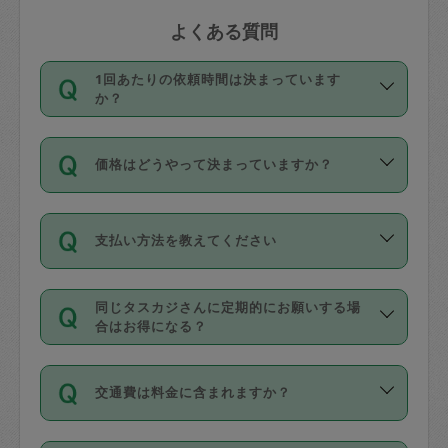
よくある質問
1回あたりの依頼時間は決まっています
か？
依頼1回につき3時間固定です。3時間を
価格はどうやって決まっていますか？
超えて依頼したい場合は、延長機能をご
利用ください。機能をご利用いただくに
11種類の価格帯の中からタスカジさん自
は、タスカジさんに事前に相談し、合意
支払い方法を教えてください
身が価格を選んで設定しています。
の上事前申請することが必要です。な
タスカジさんの価格設定には最初は制限
お、3時間を下回っても、値引き等はござ
お支払方法はクレジットカード（Visa／
があり、レビュー件数、レビューの平均
いません。
同じタスカジさんに定期的にお願いする場
Master／JCB／AMERICAN EXPRESS／
値、などで除々に設定可能な最高額が上
合はお得になる？
Diners Club）のみとなります。
がっていく仕組みになっています。
依頼には「スポット」と「定期（毎週｜
カード情報のご登録は、依頼リクエスト
交通費は料金に含まれますか？
隔週）」があり、「定期」の依頼は「ス
を行う際にご入力ください。プロフィー
ポット」よりお得な料金でご利用できま
ル登録時にはご入力いただかなくても大
交通費は依頼料金とは別途発生し、依頼