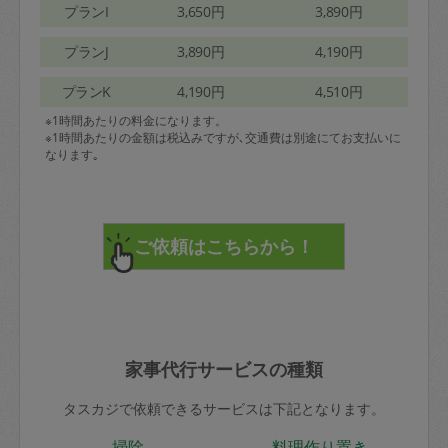
プランI
3,650円
3,890円
プランJ
3,890円
4,190円
プランK
4,190円
4,510円
※1時間あたりの料金になります。
※1時間あたりの金額は税込みですが､交通費は別途にてお支払いに
なります｡
家事代行サービスの種類
タスカジで依頼できるサービスは下記となります。
掃除
料理作り置き