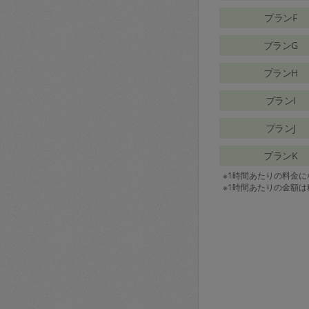
プランF
プランG
プランH
プランI
プランJ
プランK
※1時間あたりの料金
※1時間あたりの金額