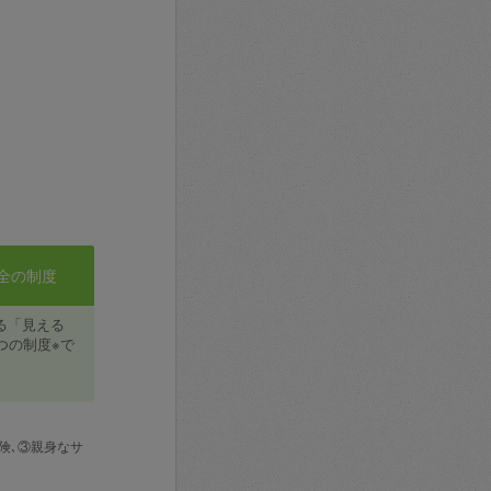
全の制度
る「見える
つの制度※で
険､③親身なサ