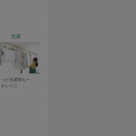
洗濯
まった洗濯物も一
にキレイに