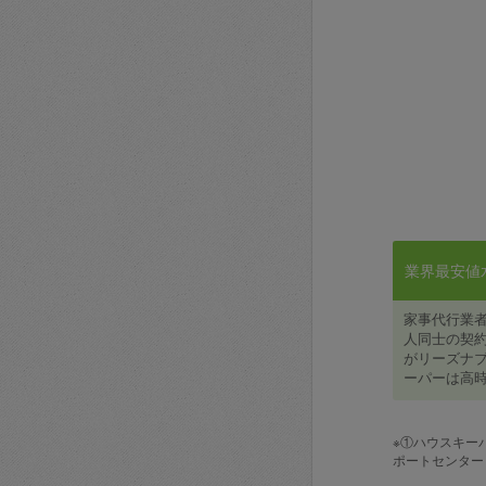
業界最安値水準
家事代行業
人同士の契約
がリーズナブ
ーパーは高時
※①ハウスキー
ポートセンター