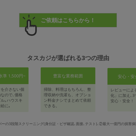
タスカジが選ばれる3つの理由
 1,500円~
豊富な業務範囲
安心・安
者を介さない個
掃除、料理はもちろん、整
レビューによ
なので､価格
理収納や洗濯も、オプショ
化」に加え､3
ル｡ハウスキ
ン料金ナシでまとめて依頼
安心・安全！
給に｡
できる。
パーの3段階スクリーニング(身分証・ビザ確認､面接､テスト)､②最大一億円の損害保