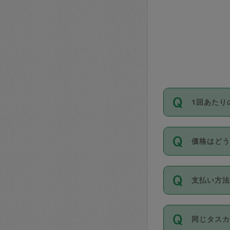
1回あたり
依頼1回に
価格はど
い。機能
が必要です
11種類の
支払い方
タスカジ
除々に設
お支払方法は
同じタス
Club）