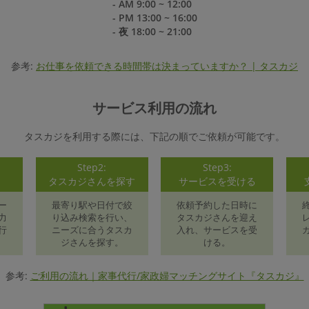
- AM 9:00 ~ 12:00
- PM 13:00 ~ 16:00
- 夜 18:00 ~ 21:00
参考:
お仕事を依頼できる時間帯は決まっていますか？ | タスカジ
サービス利用の流れ
タスカジを利用する際には、下記の順でご依頼が可能です。
Step2:
Step3:
録
タスカジさんを探す
サービスを受ける
ー
最寄り駅や日付で絞
依頼予約した日時に
力
り込み検索を行い、
タスカジさんを迎え
行
ニーズに合うタスカ
入れ、サービスを受
ジさんを探す。
ける。
参考:
ご利用の流れ｜家事代行/家政婦マッチングサイト『タスカジ』