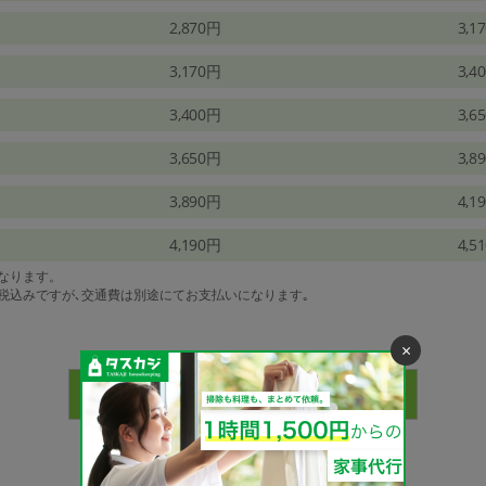
2,870円
3,1
3,170円
3,4
3,400円
3,6
3,650円
3,8
3,890円
4,1
4,190円
4,5
になります。
は税込みですが､交通費は別途にてお支払いになります｡
×