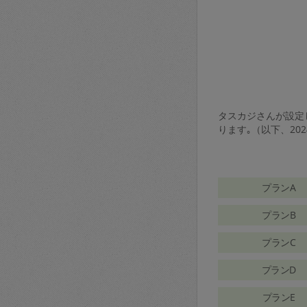
タスカジさんが設定し
ります｡（以下、20
プランA
プランB
プランC
プランD
プランE