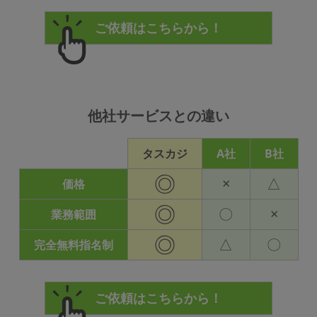
他社サービスとの違い
タスカジ
A社
B社
◎
×
△
価格
◎
〇
×
業務範囲
◎
△
〇
完全無料指名制