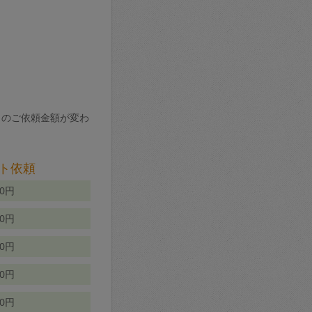
りのご依頼金額が変わ
ト依頼
00円
00円
50円
80円
70円