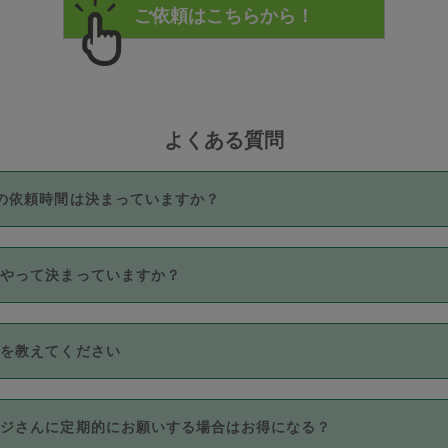
よくある質問
の依頼時間は決まっていますか？
つき3時間固定です。3時間を超えて依頼したい場合は、延長機能
うやって決まっていますか？
をご利用いただくには、タスカジさんに事前に相談し、合意の上事
。なお、3時間を下回っても、値引き等はございません。
価格帯の中からタスカジさん自身が価格を選んで設定しています。
法を教えてください
さんの価格設定には最初は制限があり、レビュー件数、レビューの
定可能な最高額が上がっていく仕組みになっています。
クレジットカード（Visa／Master／JCB／AMERICAN EXPRESS
カジさんに定期的にお願いする場合はお得になる？
のみとなります。