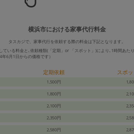
横浜市における家事代行料金
タスカジで、家事代行を依頼する際の料金は下記となります。
ている料金と､依頼種類(「定期」or 「スポット」)により､1時間あた
24年6月1日からの価格です）
定期依頼
スポッ
1,500円
1,8
1,800円
2,1
2,100円
2,3
2,350円
2,5
2,580円
2,8