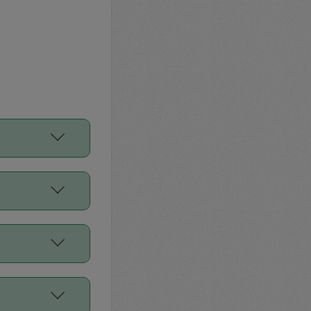
をご利用くださ
前申請すること
平均値、などで
／Diners