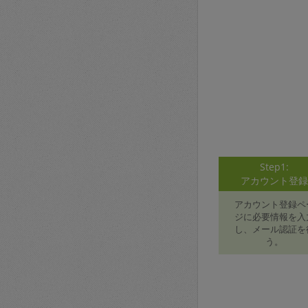
Step1:
アカウント登
アカウント登録ペ
ジに必要情報を入
し、メール認証を
う。