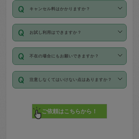
ご依頼は、現在を起点に3日後（72時間
濯、料理、作り置き、整理収納、買い物
のち、タスカジモニター宅にて３時間の
また外国人の方は英語しか話せない方、
キャンセル料はかかりますか？
以降）の日時から受付可能となっていま
です。作業中に物を壊したり、人にけが
現場トライアルを受け、合格したタスカ
日本語も話せる方など様々です。
す。
をさせたりした場合が対象で、補償金額
ジさんが活動されています。
キャンセル料には、以下の2種類がありま
ただし、72時間を切った直前の日程では
は対物1000万円、対人1億円が上限で
バックグラウンドや得意分野はプロフィ
お試し利用はできますか？
す。
タスカジさんへ「募集」をかけることが
す。
※テストセンターの講評は１件目のレビュ
ールに記載していますので、各自の得意
可能です。
ーとして記載されていますので依頼の際
分野を見極めて、目的に合わせてお仕事
「お試し利用」というメニューはありま
万が一損害が発生した場合は、その場の
に参考にしてください。
を依頼してください。
不在の場合にもお願いできますか？
せんが、「一回のみ」依頼を活用するこ
1. 直前キャンセル（定期、スポット契約
写真を撮り、
参考
：
【詳細】タスカジさんの登録に際
とによって、気に入ったタスカジさんを
共通）
タスカジサポートセンターまでご連絡く
して面接や教育は実施していますか？
不在の場合の作業はタスカジさんの同意
見つけることができます。
・タスカジさんのお仕事開始予定時間前
ださい。
注意しなくてはいけない点はありますか？
が必要です。数回の依頼ののち、タスカ
72時間を超える※と、以下のキャンセル
詳細FAQ：
損害賠償保険について教えて
ジさんと依頼者の間で十分な信頼関係が
まず、条件の合う気になるタスカジさ
料が発生します。
ください。
貴重品は紛失の際トラブルの元となるの
できたのち、タスカジさんに依頼してみ
ん、２・３人に「スポット」依頼をして
で、必ず鍵のかかるロッカーや金庫に入
てください。
みてください。
直前キャンセル料：
れて依頼者の責任の元管理するよう心掛
不在時に部屋に入るためにタスカジさん
その後、一番気に入ったタスカジさんに
72時間前〜24時間前＝依頼料金の50%
けてください。
に鍵を預ける必要がありますが、タスカ
「定期（毎週・隔週）」依頼をしてくだ
24時間前～1時間前＝依頼金額の100%
※パスポート、クレジットカード、銀行カ
ジさんが紛失した鍵によって二次的な損
さい。
1時間前〜実施時間＝依頼金額の100%＋
ード、5千円以上のアクセサリー、500円
害（たとえば、第三者の侵入など）が起
交通費全額