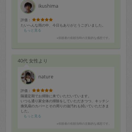
ikushima
評価：
たいへんな雨の中、今日もありがとうございました。
もっと見る
※依頼者の依頼当時の主観的な感想です。
40代 女性より
nature
評価：
隔週定期でお掃除に来ていただいています。
いつも通り家全体の掃除をしていただきつつ、キッチン
換気扇のカバーとその周りの油汚れも拭いていただきま
した。
また、フローリングを水拭きしてもらったので、さっぱ
もっと見る
りして暑い夏にはありがたいです。
※依頼者の依頼当時の主観的な感想です。
次回もよろしくお願いいたします。