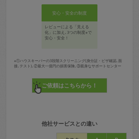
安心・安全の制度
レビューによる「見える
化」に加え､3つの制度※で
安心・安全！
※①ハウスキーパーの3段階スクリーニング(身分証・ビザ確認､面
接､テスト)､②最大一億円の損害保険､③親身なサポートセンター
他社サービスとの違い