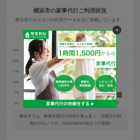
玉、など
きた場合は損害保険の対象外となるので
依頼者不在による当日キャンセル＝依頼
横浜市の家事代行ご利用状況
ご注意ください。
金額の100%＋交通費全額
横浜市のタスカジの利用データを元に掲載しています。
あわせてこちらも参照ください
：
初めて
×
利用します。注意しなくてはいけない点
※例：依頼日時／土曜日午前9時開始の場
利用の多い曜日は？
はありますか？
合、水曜日午前9時以降はキャンセル料が
発生
25%
水曜日9時〜金曜日9時まで＝依頼料金の
20%
50%
15%
金曜日9時～土曜日8時まで＝依頼金額の
100%
10%
土曜日8時〜実施時間＝依頼金額の100%
5%
＋交通費全額
月
火
水
木
金
土
日
0%
依頼者不在による当日キャンセル＝依頼
金額の100%＋交通費全額
横浜市では、毎週木曜日の利用が最も多く、日曜日の利
用が少ないです。(2026/08/06 時点での更新)
2. 定期契約キャンセル（定期契約のみ）