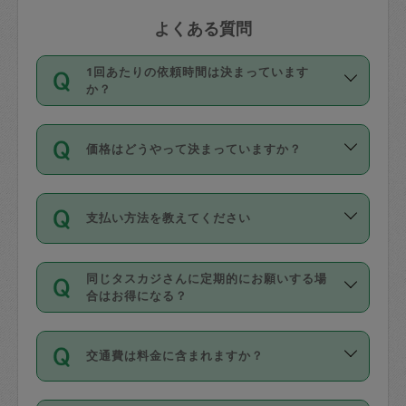
よくある質問
1回あたりの依頼時間は決まっています
か？
依頼1回につき3時間固定です。3時間を
価格はどうやって決まっていますか？
超えて依頼したい場合は、延長機能をご
利用ください。機能をご利用いただくに
11種類の価格帯の中からタスカジさん自
は、タスカジさんに事前に相談し、合意
支払い方法を教えてください
身が価格を選んで設定しています。
の上事前申請することが必要です。な
タスカジさんの価格設定には最初は制限
お、3時間を下回っても、値引き等はござ
お支払方法はクレジットカード（Visa／
があり、レビュー件数、レビューの平均
いません。
同じタスカジさんに定期的にお願いする場
Master／JCB／AMERICAN EXPRESS／
値、などで除々に設定可能な最高額が上
合はお得になる？
Diners Club）のみとなります。
がっていく仕組みになっています。
依頼には「スポット」と「定期（毎週｜
カード情報のご登録は、依頼リクエスト
交通費は料金に含まれますか？
隔週）」があり、「定期」の依頼は「ス
を行う際にご入力ください。プロフィー
ポット」よりお得な料金でご利用できま
ル登録時にはご入力いただかなくても大
交通費は依頼料金とは別途発生し、依頼