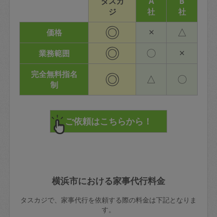
タスカ
A
B
ジ
社
社
◎
×
△
価格
◎
〇
×
業務範囲
完全無料指名
◎
△
〇
制
横浜市における家事代行料金
タスカジで、家事代行を依頼する際の料金は下記となりま
す。