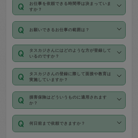
す。
丈夫です。
お仕事を依頼できる時間帯は決まっていま
料金のご請求と合わせてお支払いとなり
定期の最低利用回数は設けていない代わ
デビットカード・プリペイドカード（Vプ
すか？
ます。交通費の金額は「依頼の詳細」に
りに、一定数を超えたキャンセルは有償
リカ、au WALLETなど）
は支払にはご利
時間帯は3種類あります。いずれも１回あ
自動計算で表示されます。
でキャンセルすることが出来ます。
用いただけませんのでご注意ください。
お願いできるお仕事の範囲は？
たり３時間です。
銀行振込や現金払いも対応していませ
（例：毎週定期の場合は３回以上のキャ
ん。
掃除、整理収納、洗濯、買い物、料理、
・ＡＭ ９時～１２時
ンセルが有償（1200円、隔週定期の場合
なお、タスカジさんの交通費も、依頼料
タスカジさんにはどのような方が登録して
作り置きです。タスカジさんによってで
・ＰＭ １３時～１６時
いるのですか？
は２回以上のキャンセルが有償（1200
金のご請求と合わせてお支払いとなりま
きる仕事の範囲が異なりますので、依頼
・夜 １８時～２１時
円））
す。交通費の金額は「依頼の詳細」に自
主婦として長年の家事経験をお持ちの
する前にタスカジさんのプロフィールで
動計算で表示されます。
タスカジさんの登録に際して面接や教育は
方、栄養士・調理師といった資格者で保
確認してください。
開始時間を２時間前後変更することが可
実施していますか？
育園や学校の給食やレストランで料理関
基本的に、高所での作業や危険作業、屋
能です。依頼送信後、個別にタスカジさ
応募の際に、各自事務局との面接と説明
係の専門職に従事されていた方、日本で
外での作業は対象外です。
んにメッセージを送り調整してくださ
損害保険はどういうものに適用されます
を行っています。その後、身分証明書の
すでにハウスキーパーや英語の先生とし
か？
い。ただし、２時間を越えての調整はで
写真提出をしていただいています。外国
てお仕事をしているフィリピン出身の
きません。
依頼者とタスカジさんとの間でタスカジ
人の場合は在留カードで労働許可状況を
方、海外からの留学生、家事が好きな会
万が一、依頼した時間帯と作業時間が１
何日前まで依頼できますか？
を通して成立した作業時間内での作業に
確認しています。タスカジさんトレーニ
社員など様々なバックグラウンドの方が
時間も被らない場合、損害保険の対象外
適用されます。作業範囲は、掃除、洗
ング動画を使ったセルフトレーニングの
登録しています。
となりますので、ご注意ください。