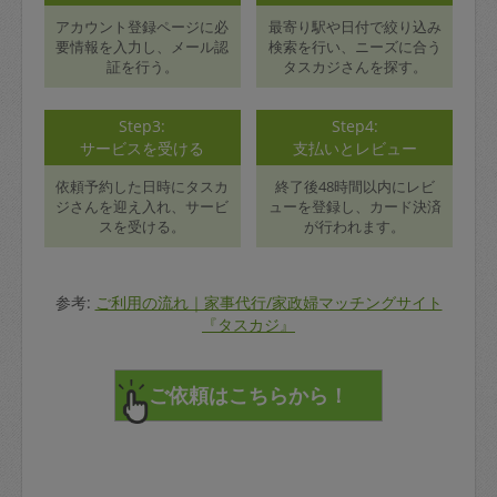
アカウント登録ページに必
最寄り駅や日付で絞り込み
要情報を入力し、メール認
検索を行い、ニーズに合う
証を行う。
タスカジさんを探す。
Step3:
Step4:
サービスを受ける
支払いとレビュー
依頼予約した日時にタスカ
終了後48時間以内にレビ
ジさんを迎え入れ、サービ
ューを登録し、カード決済
スを受ける。
が行われます。
参考:
ご利用の流れ｜家事代行/家政婦マッチングサイト
『タスカジ』