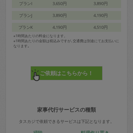
プランI
3,650円
3,890円
プランJ
3,890円
4,190円
プランK
4,190円
4,510円
※1時間あたりの料金になります。
※1時間あたりの金額は税込みですが､交通費は別途にてお支払いに
なります｡
家事代行サービスの種類
タスカジで依頼できるサービスは下記となります。
掃除
料理作り置き