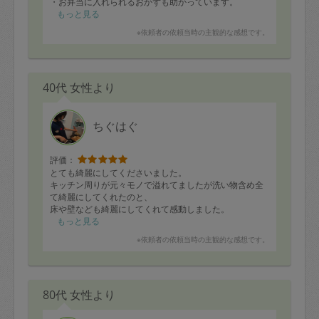
・お弁当に入れられるおかずも助かっています。
・いつも冷蔵庫にある材料で、10〜14種類くらいのおか
もっと見る
ずを時間通りに作ってくださり脱帽しています。
※依頼者の依頼当時の主観的な感想です。
これからもよろしくお願いいたします！
40代 女性より
ちぐはぐ
評価：
とても綺麗にしてくださいました。
キッチン周りが元々モノで溢れてましたが洗い物含め全
て綺麗にしてくれたのと、
床や壁なども綺麗にしてくれて感動しました。
もっと見る
ご飯も子どもたちに合わせて野菜を細かくしてくださっ
※依頼者の依頼当時の主観的な感想です。
たり、アレルギーに配慮してくれたり気を配っていただ
きました。
お願いして本当に良かったです。
80代 女性より
ありがとうございました。