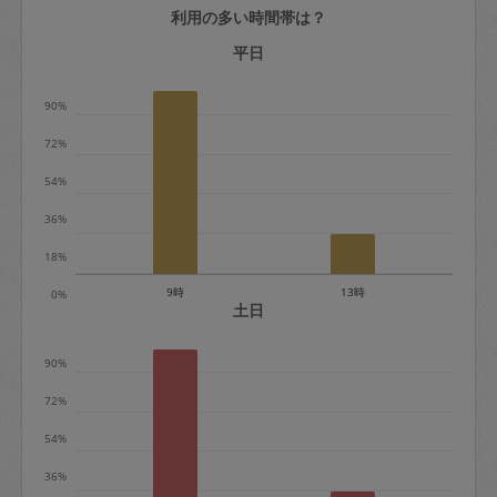
利用の多い時間帯は？
定期契約をキャンセルする場合、毎週定
期は月2回まで隔週定期は月1回までキャ
平日
ンセル料は発生しません。それ以上はキ
90%
ャンセル料が発生します。
72%
定期契約キャンセル料：
54%
・1回につき1,200円※
36%
・詳細ルールは、
こちら
を参照くださ
い。
18%
9時
13時
0%
※キャンセル料金の設定について：
土日
定期依頼1回（3時間）の金額とスポット
90%
1回（3時間）依頼した場合の金額の差額
相当で料金設定されています。
72%
54%
36%