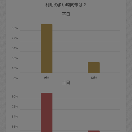
利用の多い時間帯は？
定期契約をキャンセルする場合、毎週定
期は月2回まで隔週定期は月1回までキャ
平日
ンセル料は発生しません。それ以上はキ
90%
ャンセル料が発生します。
72%
定期契約キャンセル料：
54%
・1回につき1,200円※
36%
・詳細ルールは、
こちら
を参照くださ
い。
18%
9時
13時
0%
※キャンセル料金の設定について：
土日
定期依頼1回（3時間）の金額とスポット
90%
1回（3時間）依頼した場合の金額の差額
相当で料金設定されています。
72%
54%
36%