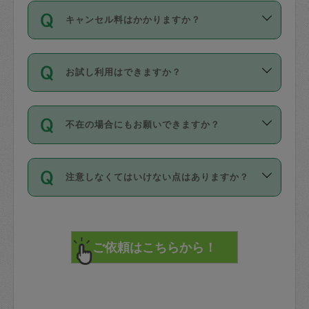
ご依頼は、現在を起点に3日後（72時間
濯、料理、作り置き、整理収納、買い物
のち、タスカジモニター宅にて３時間の
また外国人の方は英語しか話せない方、
キャンセル料はかかりますか？
以降）の日時から受付可能となっていま
です。作業中に物を壊したり、人にけが
現場トライアルを受け、合格したタスカ
日本語も話せる方など様々です。
す。
をさせたりした場合が対象で、補償金額
ジさんが活動されています。
キャンセル料には、以下の2種類がありま
ただし、72時間を切った直前の日程では
は対物1000万円、対人1億円が上限で
バックグラウンドや得意分野はプロフィ
お試し利用はできますか？
す。
タスカジさんへ「募集」をかけることが
す。
※テストセンターの講評は１件目のレビュ
ールに記載していますので、各自の得意
可能です。
ーとして記載されていますので依頼の際
分野を見極めて、目的に合わせてお仕事
「お試し利用」というメニューはありま
万が一損害が発生した場合は、その場の
に参考にしてください。
を依頼してください。
不在の場合にもお願いできますか？
せんが、「一回のみ」依頼を活用するこ
1. 直前キャンセル（定期、スポット契約
写真を撮り、
参考
：
【詳細】タスカジさんの登録に際
とによって、気に入ったタスカジさんを
共通）
タスカジサポートセンターまでご連絡く
して面接や教育は実施していますか？
不在の場合の作業はタスカジさんの同意
見つけることができます。
・タスカジさんのお仕事開始予定時間前
ださい。
注意しなくてはいけない点はありますか？
が必要です。数回の依頼ののち、タスカ
72時間を超える※と、以下のキャンセル
詳細FAQ：
損害賠償保険について教えて
ジさんと依頼者の間で十分な信頼関係が
まず、条件の合う気になるタスカジさ
料が発生します。
ください。
貴重品は紛失の際トラブルの元となるの
できたのち、タスカジさんに依頼してみ
ん、２・３人に「スポット」依頼をして
で、必ず鍵のかかるロッカーや金庫に入
てください。
みてください。
直前キャンセル料：
れて依頼者の責任の元管理するよう心掛
不在時に部屋に入るためにタスカジさん
その後、一番気に入ったタスカジさんに
72時間前〜24時間前＝依頼料金の50%
けてください。
に鍵を預ける必要がありますが、タスカ
「定期（毎週・隔週）」依頼をしてくだ
24時間前～1時間前＝依頼金額の100%
※パスポート、クレジットカード、銀行カ
ジさんが紛失した鍵によって二次的な損
さい。
1時間前〜実施時間＝依頼金額の100%＋
ード、5千円以上のアクセサリー、500円
害（たとえば、第三者の侵入など）が起
交通費全額