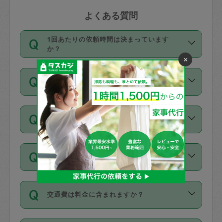
よくある質問
1回あたりの依頼時間は決まっています
か？
×
依頼1回につき3時間固定です。3時間を
価格はどうやって決まっていますか？
超えて依頼したい場合は、延長機能をご
利用ください。機能をご利用いただくに
11種類の価格帯の中からタスカジさん自
は、タスカジさんに事前に相談し、合意
支払い方法を教えてください
身が価格を選んで設定しています。
の上事前申請することが必要です。な
タスカジさんの価格設定には最初は制限
お、3時間を下回っても、値引き等はござ
お支払方法はクレジットカード（Visa／
があり、レビュー件数、レビューの平均
いません。
同じタスカジさんに定期的にお願いする場
Master／JCB／AMERICAN EXPRESS／
値、などで除々に設定可能な最高額が上
合はお得になる？
Diners Club）のみとなります。
がっていく仕組みになっています。
依頼には「スポット」と「定期（毎週｜
カード情報のご登録は、依頼リクエスト
交通費は料金に含まれますか？
隔週）」があり、「定期」の依頼は「ス
を行う際にご入力ください。プロフィー
ポット」よりお得な料金でご利用できま
ル登録時にはご入力いただかなくても大
交通費は依頼料金とは別途発生し、依頼