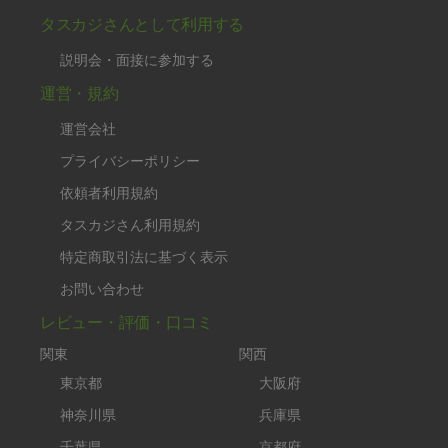
50代 女性より
Alohamana
評価：
好きな野菜とお肉を買って置いたらあっという間に、11
品できました。
がっつりお肉が大好きな育ち盛りの息子の好きそうなお
かずばかりでした。
何より、野菜室がからっぽになって、本当に助かりまし
もっと見る
た！
※依頼者の依頼当時の主観的な感想です。
40代 女性より
vitarmama
評価：
いつもありがとうございます。また次回もよろしくお願