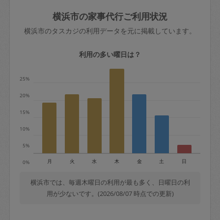
玉、など
きた場合は損害保険の対象外となるので
依頼者不在による当日キャンセル＝依頼
横浜市の家事代行ご利用状況
ご注意ください。
金額の100%＋交通費全額
横浜市のタスカジの利用データを元に掲載しています。
あわせてこちらも参照ください
：
初めて
利用します。注意しなくてはいけない点
※例：依頼日時／土曜日午前9時開始の場
利用の多い曜日は？
はありますか？
合、水曜日午前9時以降はキャンセル料が
発生
25%
水曜日9時〜金曜日9時まで＝依頼料金の
20%
50%
15%
金曜日9時～土曜日8時まで＝依頼金額の
100%
10%
土曜日8時〜実施時間＝依頼金額の100%
5%
＋交通費全額
月
火
水
木
金
土
日
0%
依頼者不在による当日キャンセル＝依頼
金額の100%＋交通費全額
横浜市では、毎週木曜日の利用が最も多く、日曜日の利
用が少ないです。(2026/08/07 時点での更新)
2. 定期契約キャンセル（定期契約のみ）