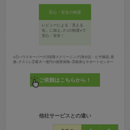
安心・安全の制度
レビューによる「見える
化」に加え､3つの制度※で
安心・安全！
※①ハウスキーパーの3段階スクリーニング(身分証・ビザ確認､面
接､テスト)､②最大一億円の損害保険､③親身なサポートセンター
他社サービスとの違い