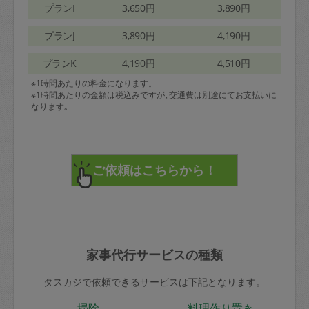
プランI
3,650円
3,890円
プランJ
3,890円
4,190円
プランK
4,190円
4,510円
※1時間あたりの料金になります。
※1時間あたりの金額は税込みですが､交通費は別途にてお支払いに
なります｡
家事代行サービスの種類
タスカジで依頼できるサービスは下記となります。
掃除
料理作り置き