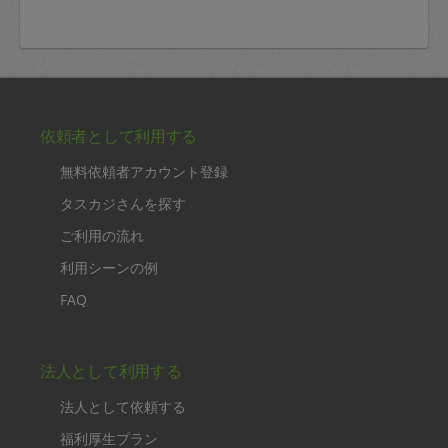
評価：
月に１回来ていただいています。いつもありがとうござ
います。
気になっている水周りを中心にお掃除していただき、普
段手が回らないところなので助かります。
もっと見る
※依頼者の依頼当時の主観的な感想です。
40代 女性より
夏子ママ
評価：
いつも通りテキパキと作業いただきました。
コロッケ、カツ、豚汁と本当に美味しく最高でした！
また次回もよろしくお願い致します。
もっと見る
※依頼者の依頼当時の主観的な感想です。