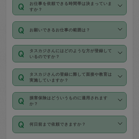
す。
丈夫です。
お仕事を依頼できる時間帯は決まっていま
料金のご請求と合わせてお支払いとなり
定期の最低利用回数は設けていない代わ
デビットカード・プリペイドカード（Vプ
すか？
ます。交通費の金額は「依頼の詳細」に
りに、一定数を超えたキャンセルは有償
リカ、au WALLETなど）
は支払にはご利
時間帯は3種類あります。いずれも１回あ
自動計算で表示されます。
でキャンセルすることが出来ます。
用いただけませんのでご注意ください。
お願いできるお仕事の範囲は？
たり３時間です。
銀行振込や現金払いも対応していませ
（例：毎週定期の場合は３回以上のキャ
ん。
掃除、整理収納、洗濯、買い物、料理、
・ＡＭ ９時～１２時
ンセルが有償（1200円、隔週定期の場合
なお、タスカジさんの交通費も、依頼料
タスカジさんにはどのような方が登録して
作り置きです。タスカジさんによってで
・ＰＭ １３時～１６時
いるのですか？
は２回以上のキャンセルが有償（1200
金のご請求と合わせてお支払いとなりま
きる仕事の範囲が異なりますので、依頼
・夜 １８時～２１時
円））
す。交通費の金額は「依頼の詳細」に自
主婦として長年の家事経験をお持ちの
する前にタスカジさんのプロフィールで
動計算で表示されます。
タスカジさんの登録に際して面接や教育は
方、栄養士・調理師といった資格者で保
確認してください。
開始時間を２時間前後変更することが可
実施していますか？
育園や学校の給食やレストランで料理関
基本的に、高所での作業や危険作業、屋
能です。依頼送信後、個別にタスカジさ
応募の際に、各自事務局との面接と説明
係の専門職に従事されていた方、日本で
外での作業は対象外です。
んにメッセージを送り調整してくださ
損害保険はどういうものに適用されます
を行っています。その後、身分証明書の
すでにハウスキーパーや英語の先生とし
か？
い。ただし、２時間を越えての調整はで
写真提出をしていただいています。外国
てお仕事をしているフィリピン出身の
きません。
依頼者とタスカジさんとの間でタスカジ
人の場合は在留カードで労働許可状況を
方、海外からの留学生、家事が好きな会
万が一、依頼した時間帯と作業時間が１
何日前まで依頼できますか？
を通して成立した作業時間内での作業に
確認しています。タスカジさんトレーニ
社員など様々なバックグラウンドの方が
時間も被らない場合、損害保険の対象外
適用されます。作業範囲は、掃除、洗
ング動画を使ったセルフトレーニングの
登録しています。
となりますので、ご注意ください。