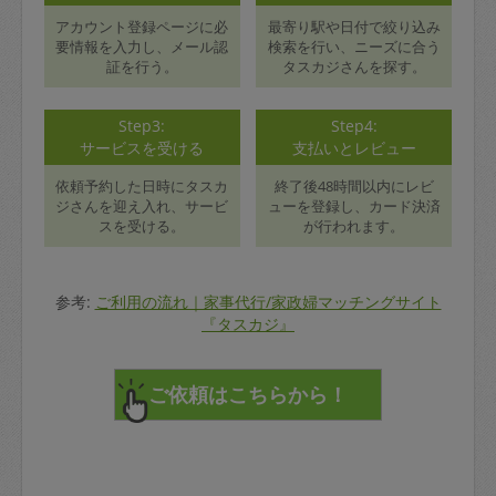
アカウント登録ページに必
最寄り駅や日付で絞り込み
要情報を入力し、メール認
検索を行い、ニーズに合う
証を行う。
タスカジさんを探す。
Step3:
Step4:
サービスを受ける
支払いとレビュー
依頼予約した日時にタスカ
終了後48時間以内にレビ
ジさんを迎え入れ、サービ
ューを登録し、カード決済
スを受ける。
が行われます。
参考:
ご利用の流れ｜家事代行/家政婦マッチングサイト
『タスカジ』