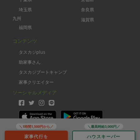
いします。
もっと見る
※依頼者の依頼当時の主観的な感想です。
70代 男性より
Kajiyama
評価：
おいしい料理をたくさん作っていただきました。
もっと見る
※依頼者の依頼当時の主観的な感想です。
50代 女性より
＼1時間1,500円から／
＼最高時給3,000円／
BOBORIKO
家事代行を
ハウスキーパー