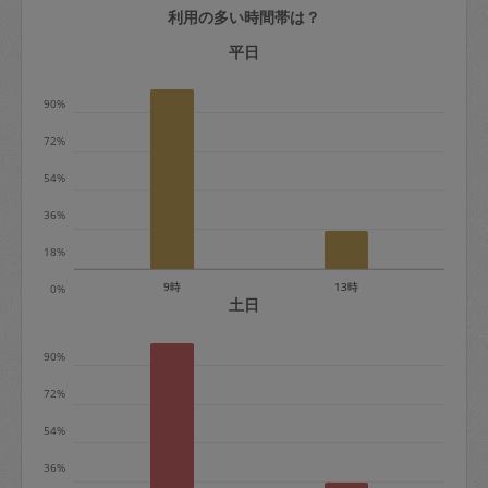
利用の多い時間帯は？
定期契約をキャンセルする場合、毎週定
期は月2回まで隔週定期は月1回までキャ
平日
ンセル料は発生しません。それ以上はキ
90%
ャンセル料が発生します。
72%
定期契約キャンセル料：
54%
・1回につき1,200円※
36%
・詳細ルールは、
こちら
を参照くださ
い。
18%
9時
13時
0%
※キャンセル料金の設定について：
土日
定期依頼1回（3時間）の金額とスポット
90%
1回（3時間）依頼した場合の金額の差額
相当で料金設定されています。
72%
54%
36%