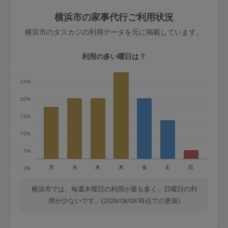
玉、など
きた場合は損害保険の対象外となるので
依頼者不在による当日キャンセル＝依頼
横浜市の家事代行ご利用状況
ご注意ください。
金額の100%＋交通費全額
横浜市のタスカジの利用データを元に掲載しています。
あわせてこちらも参照ください
：
初めて
利用します。注意しなくてはいけない点
※例：依頼日時／土曜日午前9時開始の場
利用の多い曜日は？
はありますか？
合、水曜日午前9時以降はキャンセル料が
発生
25%
水曜日9時〜金曜日9時まで＝依頼料金の
20%
50%
15%
金曜日9時～土曜日8時まで＝依頼金額の
100%
10%
土曜日8時〜実施時間＝依頼金額の100%
5%
＋交通費全額
月
火
水
木
金
土
日
0%
依頼者不在による当日キャンセル＝依頼
金額の100%＋交通費全額
横浜市では、毎週木曜日の利用が最も多く、日曜日の利
用が少ないです。(2026/08/08 時点での更新)
2. 定期契約キャンセル（定期契約のみ）