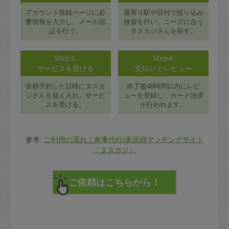
アカウント登録ページに必
最寄り駅や日付で絞り込み
要情報を入力し、メール認
検索を行い、ニーズに合う
証を行う。
タスカジさんを探す。
Step3:
Step4:
サービスを受ける
支払いとレビュー
依頼予約した日時にタスカ
終了後48時間以内にレビ
ジさんを迎え入れ、サービ
ューを登録し、カード決済
スを受ける。
が行われます。
参考:
ご利用の流れ｜家事代行/家政婦マッチングサイト
『タスカジ』