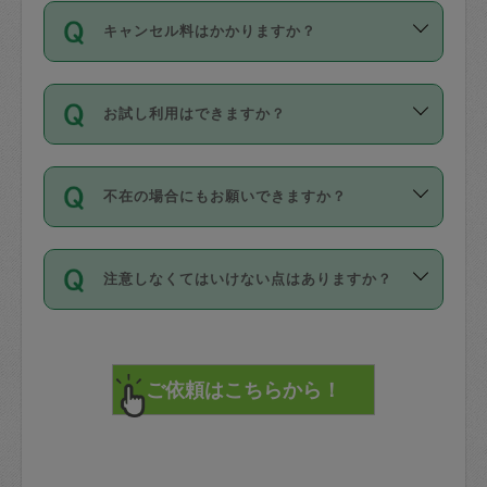
ご依頼は、現在を起点に3日後（72時間
濯、料理、作り置き、整理収納、買い物
のち、タスカジモニター宅にて３時間の
また外国人の方は英語しか話せない方、
キャンセル料はかかりますか？
以降）の日時から受付可能となっていま
です。作業中に物を壊したり、人にけが
現場トライアルを受け、合格したタスカ
日本語も話せる方など様々です。
す。
をさせたりした場合が対象で、補償金額
ジさんが活動されています。
キャンセル料には、以下の2種類がありま
ただし、72時間を切った直前の日程では
は対物1000万円、対人1億円が上限で
バックグラウンドや得意分野はプロフィ
お試し利用はできますか？
す。
タスカジさんへ「募集」をかけることが
す。
※テストセンターの講評は１件目のレビュ
ールに記載していますので、各自の得意
可能です。
ーとして記載されていますので依頼の際
分野を見極めて、目的に合わせてお仕事
「お試し利用」というメニューはありま
万が一損害が発生した場合は、その場の
に参考にしてください。
を依頼してください。
不在の場合にもお願いできますか？
せんが、「一回のみ」依頼を活用するこ
1. 直前キャンセル（定期、スポット契約
写真を撮り、
参考
：
【詳細】タスカジさんの登録に際
とによって、気に入ったタスカジさんを
共通）
タスカジサポートセンターまでご連絡く
して面接や教育は実施していますか？
不在の場合の作業はタスカジさんの同意
見つけることができます。
・タスカジさんのお仕事開始予定時間前
ださい。
注意しなくてはいけない点はありますか？
が必要です。数回の依頼ののち、タスカ
72時間を超える※と、以下のキャンセル
詳細FAQ：
損害賠償保険について教えて
ジさんと依頼者の間で十分な信頼関係が
まず、条件の合う気になるタスカジさ
料が発生します。
ください。
貴重品は紛失の際トラブルの元となるの
できたのち、タスカジさんに依頼してみ
ん、２・３人に「スポット」依頼をして
で、必ず鍵のかかるロッカーや金庫に入
てください。
みてください。
直前キャンセル料：
れて依頼者の責任の元管理するよう心掛
不在時に部屋に入るためにタスカジさん
その後、一番気に入ったタスカジさんに
72時間前〜24時間前＝依頼料金の50%
けてください。
に鍵を預ける必要がありますが、タスカ
「定期（毎週・隔週）」依頼をしてくだ
24時間前～1時間前＝依頼金額の100%
※パスポート、クレジットカード、銀行カ
ジさんが紛失した鍵によって二次的な損
さい。
1時間前〜実施時間＝依頼金額の100%＋
ード、5千円以上のアクセサリー、500円
害（たとえば、第三者の侵入など）が起
交通費全額