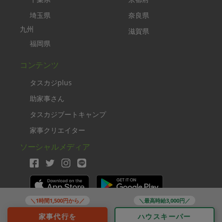
埼玉県
奈良県
九州
滋賀県
福岡県
コンテンツ
タスカジplus
助家事さん
タスカジブートキャンプ
家事クリエイター
ソーシャルメディア
＼1時間1,500円から／
＼最高時給3,000円／
Copyright TASKAJI Inc.
家事代行を
ハウスキーパー