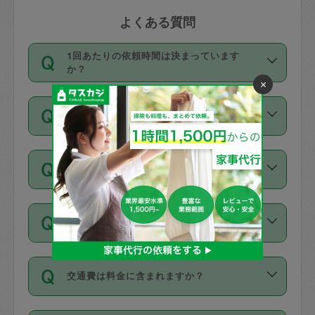
よくある質問
1回あたりの依頼時間は決まっています
か？
×
依頼1回につき3時間固定です。3時間を
価格はどうやって決まっていますか？
超えて依頼したい場合は、延長機能をご
利用ください。機能をご利用いただくに
11種類の価格帯の中からタスカジさん自
は、タスカジさんに事前に相談し、合意
支払い方法を教えてください
身が価格を選んで設定しています。
の上事前申請することが必要です。な
タスカジさんの価格設定には最初は制限
お、3時間を下回っても、値引き等はござ
お支払方法はクレジットカード（Visa／
があり、レビュー件数、レビューの平均
いません。
同じタスカジさんに定期的にお願いする場
Master／JCB／AMERICAN EXPRESS／
値、などで除々に設定可能な最高額が上
合はお得になる？
Diners Club）のみとなります。
がっていく仕組みになっています。
依頼には「スポット」と「定期（毎週｜
カード情報のご登録は、依頼リクエスト
交通費は料金に含まれますか？
隔週）」があり、「定期」の依頼は「ス
を行う際にご入力ください。プロフィー
ポット」よりお得な料金でご利用できま
ル登録時にはご入力いただかなくても大
交通費は依頼料金とは別途発生し、依頼