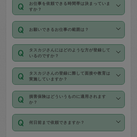
す。
丈夫です。
お仕事を依頼できる時間帯は決まっていま
料金のご請求と合わせてお支払いとなり
定期の最低利用回数は設けていない代わ
デビットカード・プリペイドカード（Vプ
すか？
ます。交通費の金額は「依頼の詳細」に
りに、一定数を超えたキャンセルは有償
リカ、au WALLETなど）
は支払にはご利
時間帯は3種類あります。いずれも１回あ
自動計算で表示されます。
でキャンセルすることが出来ます。
用いただけませんのでご注意ください。
お願いできるお仕事の範囲は？
たり３時間です。
銀行振込や現金払いも対応していませ
（例：毎週定期の場合は３回以上のキャ
ん。
掃除、整理収納、洗濯、買い物、料理、
・ＡＭ ９時～１２時
ンセルが有償（1200円、隔週定期の場合
なお、タスカジさんの交通費も、依頼料
タスカジさんにはどのような方が登録して
作り置きです。タスカジさんによってで
・ＰＭ １３時～１６時
いるのですか？
は２回以上のキャンセルが有償（1200
金のご請求と合わせてお支払いとなりま
きる仕事の範囲が異なりますので、依頼
・夜 １８時～２１時
円））
す。交通費の金額は「依頼の詳細」に自
主婦として長年の家事経験をお持ちの
する前にタスカジさんのプロフィールで
動計算で表示されます。
タスカジさんの登録に際して面接や教育は
方、栄養士・調理師といった資格者で保
確認してください。
開始時間を２時間前後変更することが可
実施していますか？
育園や学校の給食やレストランで料理関
基本的に、高所での作業や危険作業、屋
能です。依頼送信後、個別にタスカジさ
応募の際に、各自事務局との面接と説明
係の専門職に従事されていた方、日本で
外での作業は対象外です。
んにメッセージを送り調整してくださ
損害保険はどういうものに適用されます
を行っています。その後、身分証明書の
すでにハウスキーパーや英語の先生とし
か？
い。ただし、２時間を越えての調整はで
写真提出をしていただいています。外国
てお仕事をしているフィリピン出身の
きません。
依頼者とタスカジさんとの間でタスカジ
人の場合は在留カードで労働許可状況を
方、海外からの留学生、家事が好きな会
万が一、依頼した時間帯と作業時間が１
何日前まで依頼できますか？
を通して成立した作業時間内での作業に
確認しています。タスカジさんトレーニ
社員など様々なバックグラウンドの方が
時間も被らない場合、損害保険の対象外
適用されます。作業範囲は、掃除、洗
ング動画を使ったセルフトレーニングの
登録しています。
となりますので、ご注意ください。