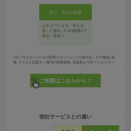
安心・安全の制度
レビューによる「見える
化」に加え､3つの制度※で
安心・安全！
※①ハウスキーパーの3段階スクリーニング(身分証・ビザ確認､面
接､テスト)､②最大一億円の損害保険､③親身なサポートセンター
他社サービスとの違い