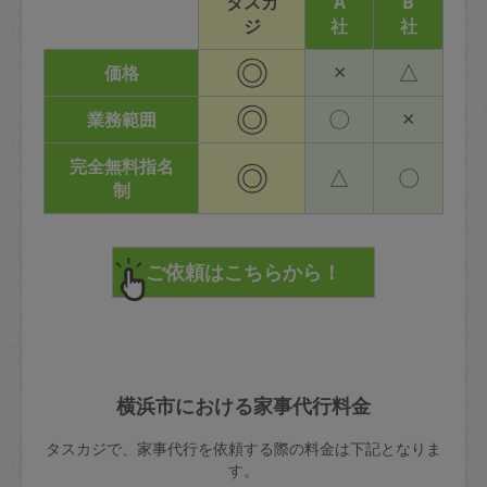
タスカ
A
B
ジ
社
社
◎
×
△
価格
◎
〇
×
業務範囲
完全無料指名
◎
△
〇
制
横浜市における家事代行料金
タスカジで、家事代行を依頼する際の料金は下記となりま
す。