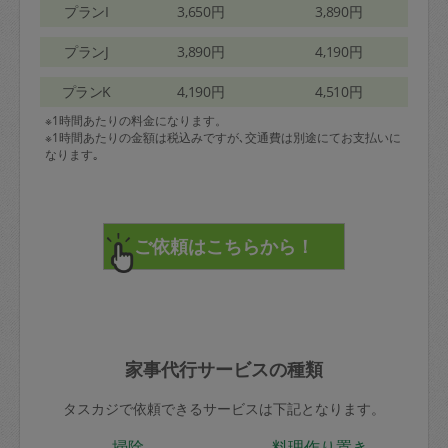
プランI
3,650円
3,890円
プランJ
3,890円
4,190円
プランK
4,190円
4,510円
※1時間あたりの料金になります。
※1時間あたりの金額は税込みですが､交通費は別途にてお支払いに
なります｡
家事代行サービスの種類
タスカジで依頼できるサービスは下記となります。
掃除
料理作り置き