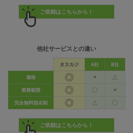
他社サービスとの違い
タスカジ
A社
B社
◎
×
△
価格
◎
〇
×
業務範囲
◎
△
〇
完全無料指名制