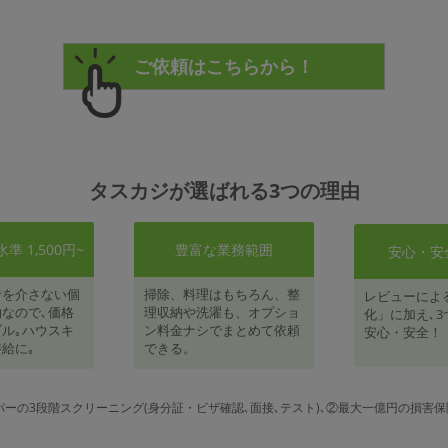
タスカジが選ばれる3つの理由
 1,500円~
豊富な業務範囲
安心・安
者を介さない個
掃除、料理はもちろん、整
レビューによ
なので､価格
理収納や洗濯も、オプショ
化」に加え､3
ル｡ハウスキ
ン料金ナシでまとめて依頼
安心・安全！
給に｡
できる。
パーの3段階スクリーニング(身分証・ビザ確認､面接､テスト)､②最大一億円の損害保