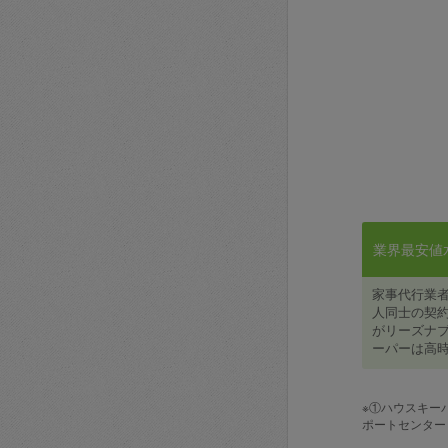
業界最安値水準
家事代行業
人同士の契約
がリーズナブ
ーパーは高時
※①ハウスキー
ポートセンター