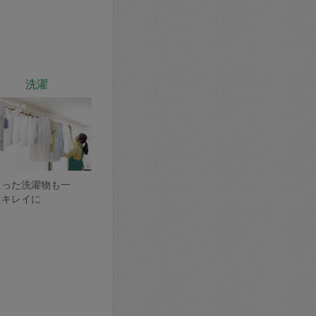
洗濯
まった洗濯物も一
にキレイに