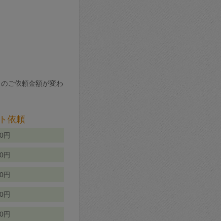
りのご依頼金額が変わ
ト依頼
00円
00円
50円
80円
70円