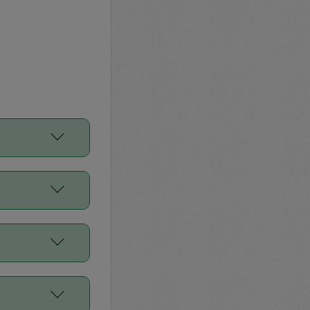
をご利用くださ
前申請すること
平均値、などで
／Diners