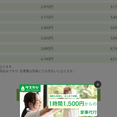
2,870円
3,1
3,170円
3,4
3,400円
3,6
3,650円
3,8
3,890円
4,1
4,190円
4,5
になります。
は税込みですが､交通費は別途にてお支払いになります｡
×