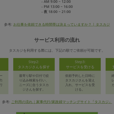
- AM 9:00 ~ 12:00
- PM 13:00 ~ 16:00
- 夜 18:00 ~ 21:00
参考:
お仕事を依頼できる時間帯は決まっていますか？ | タスカジ
サービス利用の流れ
タスカジを利用する際には、下記の順でご依頼が可能です。
Step2:
Step3:
録
タスカジさんを探す
サービスを受ける
ー
最寄り駅や日付で絞
依頼予約した日時に
力
り込み検索を行い、
タスカジさんを迎え
行
ニーズに合うタスカ
入れ、サービスを受
ジさんを探す。
ける。
参考:
ご利用の流れ｜家事代行/家政婦マッチングサイト『タスカジ』