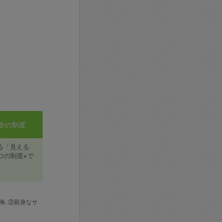
全の制度
る「見える
つの制度※で
険､③親身なサ