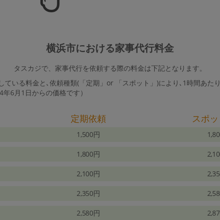
横浜市における家事代行料金
タスカジで、家事代行を依頼する際の料金は下記となります。
ている料金と､依頼種類(「定期」or 「スポット」)により､1時間あた
24年6月1日からの価格です）
定期依頼
スポッ
1,500円
1,8
1,800円
2,1
2,100円
2,3
2,350円
2,5
2,580円
2,8