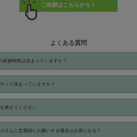
よくある質問
の依頼時間は決まっていますか？
つき3時間固定です。3時間を超えて依頼したい場合は、延長機能
うやって決まっていますか？
をご利用いただくには、タスカジさんに事前に相談し、合意の上事
。なお、3時間を下回っても、値引き等はございません。
価格帯の中からタスカジさん自身が価格を選んで設定しています。
法を教えてください
さんの価格設定には最初は制限があり、レビュー件数、レビューの
定可能な最高額が上がっていく仕組みになっています。
クレジットカード（Visa／Master／JCB／AMERICAN EXPRESS
カジさんに定期的にお願いする場合はお得になる？
のみとなります。