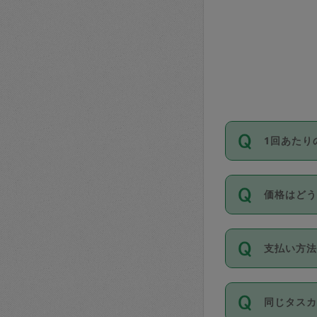
1回あたり
依頼1回に
価格はど
い。機能
が必要です
11種類の
支払い方
タスカジ
除々に設
お支払方法は
同じタス
Club）