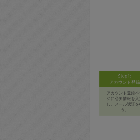
Step1:
アカウント登
アカウント登録ペ
ジに必要情報を入
し、メール認証を
う。