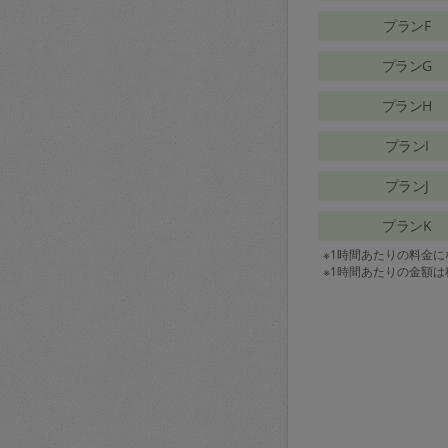
プランF
プランG
プランH
プランI
プランJ
プランK
※1時間あたりの料金
※1時間あたりの金額