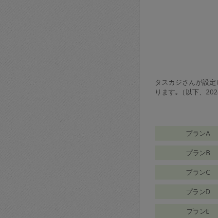
タスカジさんが設定し
ります｡（以下、20
プランA
プランB
プランC
プランD
プランE